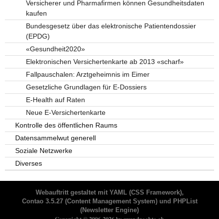
Versicherer und Pharmafirmen können Gesundheitsdaten
kaufen
Bundesgesetz über das elektronische Patientendossier
(EPDG)
«Gesundheit2020»
Elektronischen Versichertenkarte ab 2013 «scharf»
Fallpauschalen: Arztgeheimnis im Eimer
Gesetzliche Grundlagen für E-Dossiers
E-Health auf Raten
Neue E-Versichertenkarte
Kontrolle des öffentlichen Raums
Datensammelwut generell
Soziale Netzwerke
Diverses
Webauftritt gestaltet mit
YAML
(CSS Framework),
Contao 3.5.27
(Content Management System) und
PHPList
(Newsletter Engine)
Copyright © 2006-2026 by grundrechte.ch