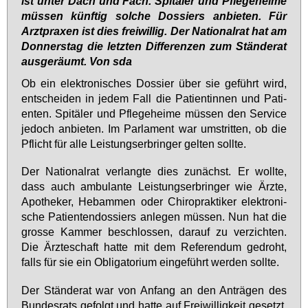
ist unter Dach und Fach. Spitäler und Pflegeheime
müssen künftig solche Dossiers anbieten. Für
Arztpraxen ist dies freiwillig. Der Nationalrat hat am
Donnerstag die letzten Differenzen zum Ständerat
ausgeräumt. Von sda
Ob ein elek­tro­ni­sches Dos­sier über sie ge­führt wird,
ent­schei­den in je­dem Fall die Pa­ti­en­tin­nen und Pa­ti­
en­ten. Spi­tä­ler und Pfle­ge­hei­me müs­sen den Ser­vice
je­doch an­bie­ten. Im Par­la­ment war um­strit­ten, ob die
Pflicht für al­le Leis­tungs­er­brin­ger gel­ten soll­te.
Der Na­tio­nal­rat ver­lang­te dies zu­nächst. Er woll­te,
dass auch am­bu­lan­te Leis­tungs­er­brin­ger wie Ärz­te,
Apo­the­ker, Heb­am­men oder Chi­ro­prak­ti­ker elek­tro­ni­
sche Pa­ti­en­ten­dos­siers an­le­gen müs­sen. Nun hat die
gros­se Kam­mer be­schlos­sen, dar­auf zu ver­zich­ten.
Die Ärz­te­schaft hat­te mit dem Re­fe­ren­dum ge­droht,
falls für sie ein Ob­li­ga­to­ri­um ein­ge­führt wer­den soll­te.
Der Stän­de­rat war von An­fang an den An­trä­gen des
Bun­des­rats ge­folgt und hat­te auf Frei­wil­lig­keit ge­setzt,