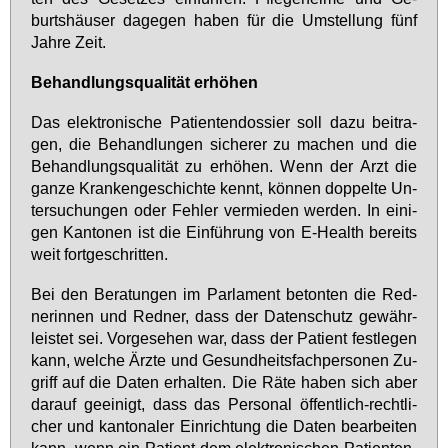
burts­häu­ser da­ge­gen ha­ben für die Um­stel­lung fünf
Jah­re Zeit.
Be­hand­lungs­qua­li­tät er­hö­hen
Das elek­tro­ni­sche Pa­ti­en­ten­dos­sier soll da­zu bei­tra­
gen, die Be­hand­lun­gen si­che­rer zu ma­chen und die
Be­hand­lungs­qua­li­tät zu er­hö­hen. Wenn der Arzt die
gan­ze Kran­ken­ge­schich­te kennt, kön­nen dop­pel­te Un­
ter­su­chun­gen oder Feh­ler ver­mie­den wer­den. In ei­ni­
gen Kan­to­nen ist die Ein­füh­rung von E-Health be­reits
weit fort­ge­schrit­ten.
Bei den Be­ra­tun­gen im Par­la­ment be­ton­ten die Red­
ne­rin­nen und Red­ner, dass der Da­ten­schutz ge­währ­
leis­tet sei. Vor­ge­se­hen war, dass der Pa­ti­ent fest­le­gen
kann, wel­che Ärz­te und Ge­sund­heits­fach­per­so­nen Zu­
griff auf die Da­ten er­hal­ten. Die Rä­te ha­ben sich aber
dar­auf ge­ei­nigt, dass das Per­so­nal öf­fent­lich-recht­li­
cher und kan­to­na­ler Ein­rich­tung die Da­ten be­ar­bei­ten
kann, wenn ein Pa­ti­ent dem elek­tro­ni­schen Pa­ti­en­ten­