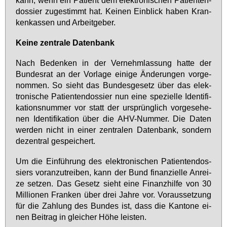
dos­sier zu­ge­stimmt hat. Kei­nen Ein­blick ha­ben Kran­
ken­kas­sen und Ar­beit­ge­ber.
Kei­ne zen­tra­le Da­ten­bank
Nach Be­den­ken in der Ver­nehm­las­sung hat­te der
Bun­des­rat an der Vor­la­ge ei­ni­ge Än­de­run­gen vor­ge­
nom­men. So sieht das Bun­des­ge­setz über das elek­
tro­ni­sche Pa­ti­en­ten­dos­sier nun ei­ne spe­zi­el­le Iden­ti­fi­
ka­ti­ons­num­mer vor statt der ur­sprüng­lich vor­ge­se­he­
nen Iden­ti­fi­ka­ti­on über die AHV-Num­mer. Die Da­ten
wer­den nicht in ei­ner zen­tra­len Da­ten­bank, son­dern
de­zen­tral ge­spei­chert.
Um die Ein­füh­rung des elek­tro­ni­schen Pa­ti­en­ten­dos­
siers vor­an­zu­trei­ben, kann der Bund fi­nan­zi­el­le An­rei­
ze set­zen. Das Ge­setz sieht ei­ne Fi­nanz­hil­fe von 30
Mil­lio­nen Fran­ken über drei Jah­re vor. Vor­aus­set­zung
für die Zah­lung des Bun­des ist, dass die Kan­to­ne ei­
nen Bei­trag in glei­cher Hö­he leis­ten.