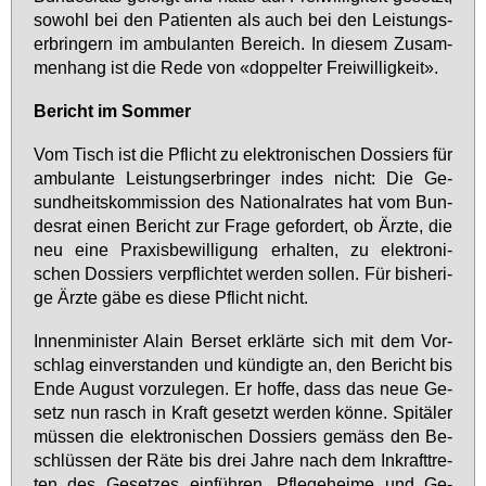
so­wohl bei den Pa­ti­en­ten als auch bei den Leis­tungs­
er­brin­gern im am­bu­lan­ten Be­reich. In die­sem Zu­sam­
men­hang ist die Re­de von «dop­pel­ter Frei­wil­lig­keit».
Be­richt im Som­mer
Vom Tisch ist die Pflicht zu elek­tro­ni­schen Dos­siers für
am­bu­lan­te Leis­tungs­er­brin­ger in­des nicht: Die Ge­
sund­heits­kom­mis­si­on des Na­tio­nal­ra­tes hat vom Bun­
des­rat ei­nen Be­richt zur Fra­ge ge­for­dert, ob Ärz­te, die
neu ei­ne Pra­xis­be­wil­li­gung er­hal­ten, zu elek­tro­ni­
schen Dos­siers ver­pflich­tet wer­den sol­len. Für bis­he­ri­
ge Ärz­te gä­be es die­se Pflicht nicht.
In­nen­mi­nis­ter Alain Ber­set er­klär­te sich mit dem Vor­
schlag ein­ver­stan­den und kün­dig­te an, den Be­richt bis
En­de Au­gust vor­zu­le­gen. Er hof­fe, dass das neue Ge­
setz nun rasch in Kraft ge­setzt wer­den kön­ne. Spi­tä­ler
müs­sen die elek­tro­ni­schen Dos­siers ge­mäss den Be­
schlüs­sen der Rä­te bis drei Jah­re nach dem In­kraft­tre­
ten des Ge­set­zes ein­füh­ren. Pfle­ge­hei­me und Ge­