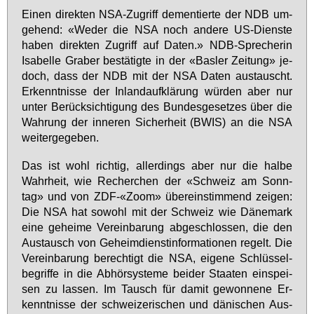
Ei­nen di­rek­ten NSA-Zu­griff de­men­tier­te der NDB um­
ge­hend: «We­der die NSA noch an­de­re US-Diens­te
ha­ben di­rek­ten Zu­griff auf Da­ten.» NDB-Spre­che­rin
Isa­bel­le Gra­ber be­stä­tig­te in der «Bas­ler Zei­tung» je­
doch, dass der NDB mit der NSA Da­ten aus­tauscht.
Er­kennt­nis­se der In­land­auf­klä­rung wür­den aber nur
un­ter Be­rück­sich­ti­gung des Bun­des­ge­set­zes über die
Wah­rung der in­ne­ren Si­cher­heit (BWIS) an die NSA
wei­ter­ge­ge­ben.
Das ist wohl rich­tig, al­ler­dings aber nur die hal­be
Wahr­heit, wie Re­cher­chen der «Schweiz am Sonn­
tag» und von ZDF-«Zoom» über­ein­stim­mend zei­gen:
Die NSA hat so­wohl mit der Schweiz wie Dä­ne­mark
ei­ne ge­hei­me Ver­ein­ba­rung ab­ge­schlos­sen, die den
Aus­tausch von Ge­heim­dienst­in­for­ma­tio­nen re­gelt. Die
Ver­ein­ba­rung be­rech­tigt die NSA, ei­ge­ne Schlüs­sel­
be­grif­fe in die Ab­hör­sys­te­me bei­der Staa­ten ein­spei­
sen zu las­sen. Im Tausch für da­mit ge­won­ne­ne Er­
kennt­nis­se der schwei­ze­ri­schen und dä­ni­schen Aus­