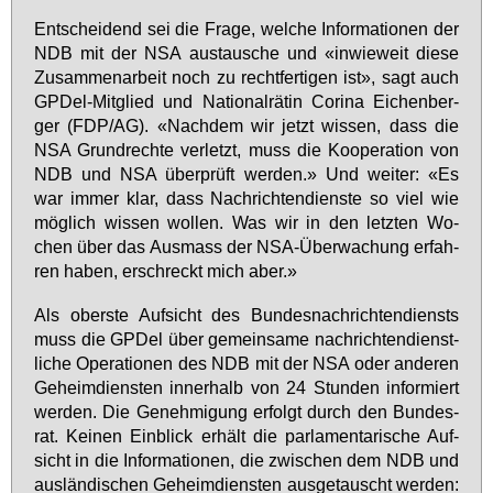
Ent­schei­dend sei die Fra­ge, wel­che In­for­ma­tio­nen der
NDB mit der NSA aus­tau­sche und «in­wie­weit die­se
Zu­sam­men­ar­beit noch zu recht­fer­ti­gen ist», sagt auch
GPDel-Mit­glied und Na­tio­nal­rä­tin Co­ri­na Ei­chen­ber­
ger (FDP/AG). «Nach­dem wir jetzt wis­sen, dass die
NSA Grund­rech­te ver­letzt, muss die Ko­ope­ra­ti­on von
NDB und NSA über­prüft wer­den.» Und wei­ter: «Es
war im­mer klar, dass Nach­rich­ten­diens­te so viel wie
mög­lich wis­sen wol­len. Was wir in den letz­ten Wo­
chen über das Aus­mass der NSA-Über­wa­chung er­fah­
ren ha­ben, er­schreckt mich aber.»
Als obers­te Auf­sicht des Bun­des­nach­rich­ten­diensts
muss die GPDel über ge­mein­sa­me nach­rich­ten­dienst­
li­che Ope­ra­tio­nen des NDB mit der NSA oder an­de­ren
Ge­heim­diens­ten in­ner­halb von 24 Stun­den in­for­miert
wer­den. Die Ge­neh­mi­gung er­folgt durch den Bun­des­
rat. Kei­nen Ein­blick er­hält die par­la­men­ta­ri­sche Auf­
sicht in die In­for­ma­tio­nen, die zwi­schen dem NDB und
aus­län­di­schen Ge­heim­diens­ten aus­ge­tauscht wer­den: