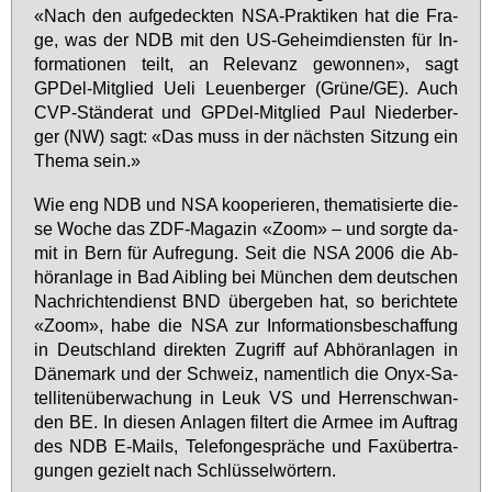
«Nach den auf­ge­deck­ten NSA-Prak­ti­ken hat die Fra­
ge, was der NDB mit den US-Ge­heim­diens­ten für In­
for­ma­tio­nen teilt, an Re­le­vanz ge­won­nen», sagt
GPDel-Mit­glied Ue­li Leu­en­ber­ger (Grü­ne/GE). Auch
CVP-Stän­de­rat und GPDel-Mit­glied Paul Nie­der­ber­
ger (NW) sagt: «Das muss in der nächs­ten Sit­zung ein
The­ma sein.»
Wie eng NDB und NSA ko­ope­rie­ren, the­ma­ti­sier­te die­
se Wo­che das ZDF-Ma­ga­zin «Zoom» – und sorg­te da­
mit in Bern für Auf­re­gung. Seit die NSA 2006 die Ab­
hör­an­la­ge in Bad Ai­b­ling bei Mün­chen dem deut­schen
Nach­rich­ten­dienst BND über­ge­ben hat, so be­rich­te­te
«Zoom», ha­be die NSA zur In­for­ma­ti­ons­be­schaf­fung
in Deutsch­land di­rek­ten Zu­griff auf Ab­hör­an­la­gen in
Dä­ne­mark und der Schweiz, na­ment­lich die Onyx-Sa­
tel­li­ten­über­wa­chung in Leuk VS und Her­ren­schwan­
den BE. In die­sen An­la­gen fil­tert die Ar­mee im Auf­trag
des NDB E-Mails, Te­le­fon­ge­sprä­che und Fa­x­über­tra­
gun­gen ge­zielt nach Schlüs­sel­wör­tern.