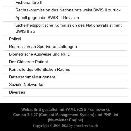
Fichenaffäre II
Rechtskommission des Nationalrats weist BWIS II zurück
Appell gegen die BWIS-II-Revision
Sicherheitspolitische Kommission des Nationalrats stimmt
BWIS II zu
Polizei
Repression an Sportveranstaltungen
Biometrische Ausweise und RFID
Der Gläserne Patient
Kontrolle des öffentlichen Raums
Datensammelwut generell
Soziale Netzwerke
Diverses
Webauftritt gestaltet mit
YAML
(CSS Framework),
Contao 3.5.27
(Content Management System) und
PHPList
(Newsletter Engine)
Copyright © 2006-2026 by grundrechte.ch