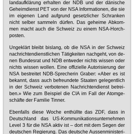
land­auf­klä­rung er­hal­ten der NDB und der dä­ni­sche
Ge­heim­dienst PET von der NSA In­for­ma­tio­nen, die sie
im ei­ge­nen Land auf­grund ge­setz­li­cher Schran­ken
nicht sel­ber sam­meln dür­fen. Das ge­hei­me Ab­kom­
men macht auch die Schweiz zu ei­nem NSA-Horch­
pos­ten.
Un­ge­klärt bleibt bis­lang, ob die NSA in der Schweiz
nach­rich­ten­dienst­li­chen Tä­tig­kei­ten nach­geht, von de­
nen Bun­des­rat und NDB ent­we­der nichts wis­sen oder
nichts wis­sen wol­len. Ei­ne of­fi­zi­el­le Au­to­ri­sie­rung der
NSA be­strei­tet NDB-Spre­che­rin Gra­ber: «Aber es ist
be­kannt, dass auch be­freun­de­te Staa­ten ge­le­gent­lich
in der Schweiz ver­bo­te­nen Nach­rich­ten­dienst be­trei­
ben.» Wie zum Bei­spiel die CIA im Fall der Atom­ge­
schäf­te der Fa­mi­lie Tin­ner.
Eben­falls die­se Wo­che ent­hüll­te das ZDF, dass in
Deutsch­land das US-Kom­mu­ni­ka­ti­ons­un­ter­neh­men
Le­vel 3 für die NSA ak­tiv ist – dort mit dem Se­gen der
deut­schen Re­gie­rung. Das deut­sche Aus­sen­mi­nis­te­ri­