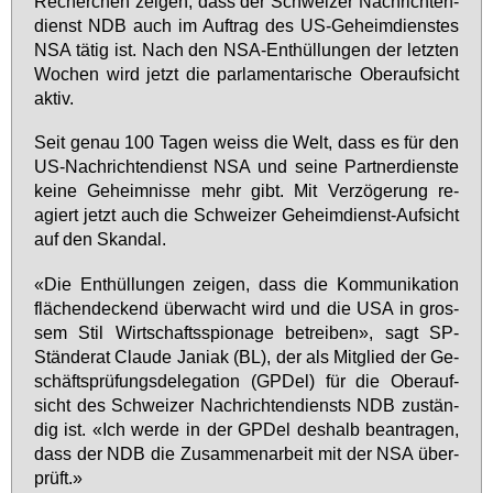
Re­cher­chen zei­gen, dass der Schwei­zer Nach­rich­ten­
dienst NDB auch im Auf­trag des US-Ge­heim­diens­tes
NSA tä­tig ist. Nach den NSA-Ent­hül­lun­gen der letz­ten
Wo­chen wird jetzt die par­la­men­ta­ri­sche Ober­auf­sicht
ak­tiv.
Seit ge­nau 100 Ta­gen weiss die Welt, dass es für den
US-Nach­rich­ten­dienst NSA und sei­ne Part­ner­diens­te
kei­ne Ge­heim­nis­se mehr gibt. Mit Ver­zö­ge­rung re­
agiert jetzt auch die Schwei­zer Ge­heim­dienst-Auf­sicht
auf den Skan­dal.
«Die Ent­hül­lun­gen zei­gen, dass die Kom­mu­ni­ka­ti­on
flä­chen­de­ckend über­wacht wird und die USA in gros­
sem Stil Wirt­schafts­spio­na­ge be­trei­ben», sagt SP-
Stän­de­rat Clau­de Ja­ni­ak (BL), der als Mit­glied der Ge­
schäfts­prü­fungs­de­le­ga­ti­on (GPDel) für die Ober­auf­
sicht des Schwei­zer Nach­rich­ten­diensts NDB zu­stän­
dig ist. «Ich wer­de in der GPDel des­halb be­an­tra­gen,
dass der NDB die Zu­sam­men­ar­beit mit der NSA über­
prüft.»