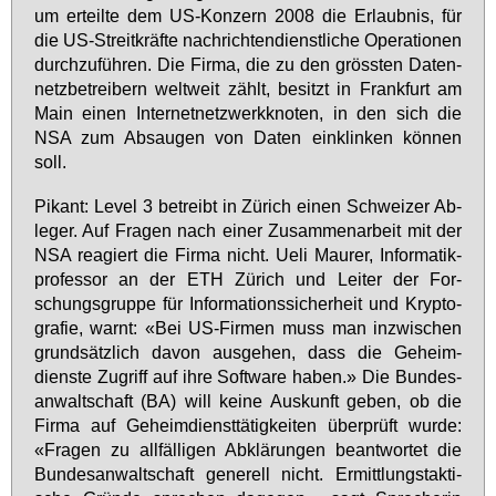
um er­teil­te dem US-Kon­zern 2008 die Er­laub­nis, für
die US-Streit­kräf­te nach­rich­ten­dienst­li­che Ope­ra­tio­nen
durch­zu­füh­ren. Die Fir­ma, die zu den gröss­ten Da­ten­
netz­be­trei­bern welt­weit zählt, be­sitzt in Frank­furt am
Main ei­nen In­ter­net­netz­werk­kno­ten, in den sich die
NSA zum Ab­sau­gen von Da­ten ein­klin­ken kön­nen
soll.
Pi­kant: Le­vel 3 be­treibt in Zü­rich ei­nen Schwei­zer Ab­
le­ger. Auf Fra­gen nach ei­ner Zu­sam­men­ar­beit mit der
NSA re­agiert die Fir­ma nicht. Ue­li Mau­rer, In­for­ma­tik­
pro­fes­sor an der ETH Zü­rich und Lei­ter der For­
schungs­grup­pe für In­for­ma­ti­ons­si­cher­heit und Kryp­to­
gra­fie, warnt: «Bei US-Fir­men muss man in­zwi­schen
grund­sätz­lich da­von aus­ge­hen, dass die Ge­heim­
diens­te Zu­griff auf ih­re Soft­ware ha­ben.» Die Bun­des­
an­walt­schaft (BA) will kei­ne Aus­kunft ge­ben, ob die
Fir­ma auf Ge­heim­dienst­tä­tig­kei­ten über­prüft wur­de:
«Fra­gen zu all­fäl­li­gen Ab­klä­run­gen be­ant­wor­tet die
Bun­des­an­walt­schaft ge­ne­rell nicht. Er­mitt­lungs­tak­ti­