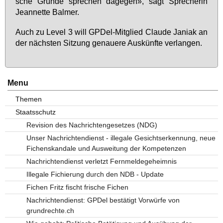
sche Grün­de spre­chen da­ge­gen», sagt Spre­che­rin
Jean­net­te Bal­mer.
Auch zu Le­vel 3 will GPDel-Mit­glied Clau­de Ja­ni­ak an
der nächs­ten Sit­zung ge­naue­re Aus­künf­te ver­lan­gen.
Menu
Themen
Staatsschutz
Revision des Nachrichtengesetzes (NDG)
Unser Nachrichtendienst - illegale Gesichtserkennung, neue
Fichenskandale und Ausweitung der Kompetenzen
Nachrichtendienst verletzt Fernmeldegeheimnis
Illegale Fichierung durch den NDB - Update
Fichen Fritz fischt frische Fichen
Nachrichtendienst: GPDel bestätigt Vorwürfe von
grundrechte.ch