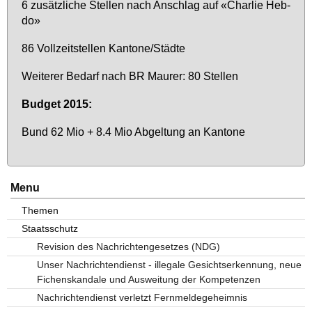
6 zu­sätz­li­che Stel­len nach An­schlag auf «Char­lie Heb­
do»
86 Voll­zeit­stel­len Kan­to­ne/Städ­te
Wei­te­rer Be­darf nach BR Mau­rer: 80 Stel­len
Bud­get 2015:
Bund 62 Mio + 8.4 Mio Ab­gel­tung an Kan­to­ne
Menu
Themen
Staatsschutz
Revision des Nachrichtengesetzes (NDG)
Unser Nachrichtendienst - illegale Gesichtserkennung, neue
Fichenskandale und Ausweitung der Kompetenzen
Nachrichtendienst verletzt Fernmeldegeheimnis