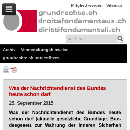
Mitglied werden
Sitemap
Archiv
Veranstaltungshinweise
grundrechte.ch unterstützen
Was der Nachrichtendienst des Bundes
heute schon darf
25. September 2015
Was der Nach­rich­ten­dienst des Bun­des heu­te
schon darf (ak­tu­el­le ge­setz­li­che Grund­la­ge: Bun­
des­ge­setz zur Wah­rung der in­ne­ren Si­cher­heit