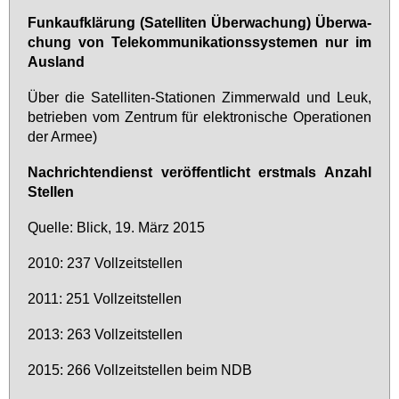
Funk­auf­klä­rung (Sa­tel­li­ten Über­wa­chung) Über­wa­
chung von Te­le­kom­mu­ni­ka­ti­ons­sys­te­men nur im
Aus­land
Über die Sa­tel­li­ten-Sta­tio­nen Zim­mer­wald und Leuk,
be­trie­ben vom Zen­trum für elek­tro­ni­sche Ope­ra­tio­nen
der Ar­mee)
Nach­rich­ten­dienst ver­öf­fent­licht erst­mals An­zahl
Stel­len
Quel­le: Blick, 19. März 2015
2010: 237 Voll­zeit­stel­len
2011: 251 Voll­zeit­stel­len
2013: 263 Voll­zeit­stel­len
2015: 266 Voll­zeit­stel­len beim NDB