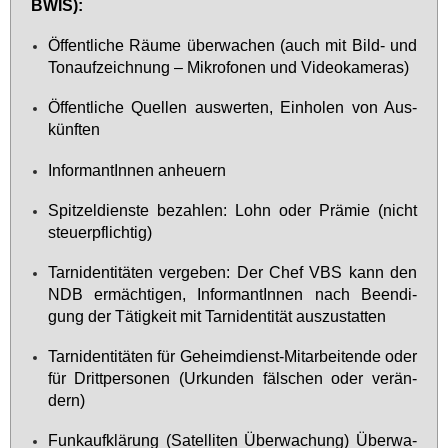
BWIS):
Öf­fent­li­che Räu­me über­wa­chen (auch mit Bild- und
Tonauf­zeich­nung – Mi­kro­fo­nen und Vi­deo­ka­me­ras)
Öf­fent­li­che Quel­len aus­wer­ten, Ein­ho­len von Aus­
künf­ten
In­for­man­tIn­nen an­heu­ern
Spit­zel­diens­te be­zah­len: Lohn oder Prä­mie (nicht
steu­er­pflich­tig)
Tar­n­iden­ti­tä­ten ver­ge­ben: Der Chef VBS kann den
NDB er­mäch­ti­gen, In­for­man­tIn­nen nach Be­en­di­
gung der Tä­tig­keit mit Tar­n­iden­ti­tät aus­zu­stat­ten
Tar­n­iden­ti­tä­ten für Ge­heim­dienst-Mit­ar­bei­ten­de oder
für Dritt­per­so­nen (Ur­kun­den fäl­schen oder ver­än­
dern)
Funk­auf­klä­rung (Sa­tel­li­ten Über­wa­chung) Über­wa­