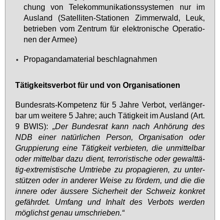
chung von Te­le­kom­mu­ni­ka­ti­ons­sys­te­men nur im
Aus­land (Sa­tel­li­ten-Sta­tio­nen Zim­mer­wald, Leuk,
be­trie­ben vom Zen­trum für elek­tro­ni­sche Ope­ra­tio­
nen der Ar­mee)
Pro­pa­gan­da­ma­te­ri­al be­schlag­nah­men
Tä­tig­keits­ver­bot für und von Or­ga­ni­sa­tio­nen
Bun­des­rats-Kom­pe­tenz für 5 Jah­re Ver­bot, ver­län­ger­
bar um wei­te­re 5 Jah­re; auch Tä­tig­keit im Aus­land (Art.
9 BWIS):
„Der Bun­des­rat kann nach An­hö­rung des
NDB ei­ner na­tür­li­chen Per­son, Or­ga­ni­sa­ti­on oder
Grup­pie­rung ei­ne Tä­tig­keit ver­bie­ten, die un­mit­tel­bar
oder mit­tel­bar da­zu dient, ter­ro­ris­ti­sche oder ge­walt­tä­
tig-ex­tre­mis­ti­sche Um­trie­be zu pro­pa­gie­ren, zu un­ter­
stüt­zen oder in an­de­rer Wei­se zu för­dern, und die die
in­ne­re oder äus­se­re Si­cher­heit der Schweiz kon­kret
ge­fähr­det. Um­fang und In­halt des Ver­bots wer­den
mög­lichst ge­nau um­schrie­ben.“