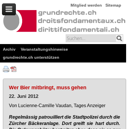
Mitglied werden
Sitemap
Archiv
Veranstaltungshinweise
grundrechte.ch unterstützen
Wer Bier mitbringt, muss gehen
22. Juni 2012
Von Lu­ci­en­ne-Ca­mil­le Vau­dan, Ta­ges An­zei­ger
Re­gel­mäs­sig pa­trouil­liert die Stadt­po­li­zei durch die
Zür­cher Bä­cker­an­la­ge. Dort greift sie hart durch.