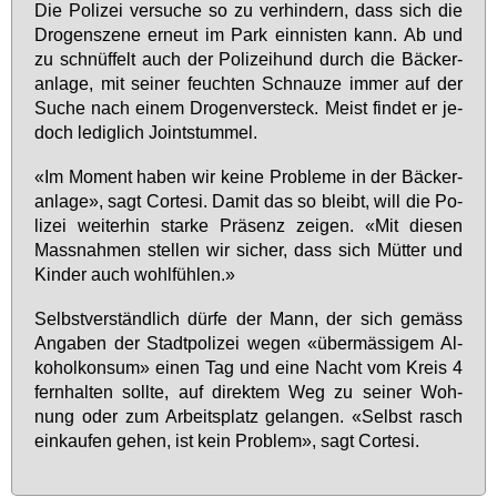
Die Po­li­zei ver­su­che so zu ver­hin­dern, dass sich die
Dro­gen­sze­ne er­neut im Park ein­nis­ten kann. Ab und
zu schnüf­felt auch der Po­li­zei­hund durch die Bä­cker­
an­la­ge, mit sei­ner feuch­ten Schnau­ze im­mer auf der
Su­che nach ei­nem Dro­gen­ver­steck. Meist fin­det er je­
doch le­dig­lich Joint­stum­mel.
«Im Mo­ment ha­ben wir kei­ne Pro­ble­me in der Bä­cker­
an­la­ge», sagt Cor­te­si. Da­mit das so bleibt, will die Po­
li­zei wei­ter­hin star­ke Prä­senz zei­gen. «Mit die­sen
Mass­nah­men stel­len wir si­cher, dass sich Müt­ter und
Kin­der auch wohl­füh­len.»
Selbst­ver­ständ­lich dür­fe der Mann, der sich ge­mäss
An­ga­ben der Stadt­po­li­zei we­gen «über­mäs­si­gem Al­
ko­hol­kon­sum» ei­nen Tag und ei­ne Nacht vom Kreis 4
fern­hal­ten soll­te, auf di­rek­tem Weg zu sei­ner Woh­
nung oder zum Ar­beits­platz ge­lan­gen. «Selbst rasch
ein­kau­fen ge­hen, ist kein Pro­blem», sagt Cor­te­si.