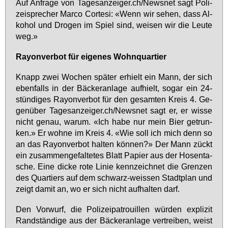
Auf An­fra­ge von Ta­ges­an­zei­ger.ch/News­net sagt Po­li­
zei­spre­cher Mar­co Cor­te­si: «Wenn wir se­hen, dass Al­
ko­hol und Dro­gen im Spiel sind, wei­sen wir die Leu­te
weg.»
Rayon­ver­bot für ei­ge­nes Wohn­quar­tier
Knapp zwei Wo­chen spä­ter er­hielt ein Mann, der sich
eben­falls in der Bä­cker­an­la­ge auf­hielt, so­gar ein 24-
stün­di­ges Rayon­ver­bot für den ge­sam­ten Kreis 4. Ge­
gen­über Ta­ges­an­zei­ger.ch/News­net sagt er, er wis­se
nicht ge­nau, war­um. «Ich ha­be nur mein Bier ge­trun­
ken.» Er woh­ne im Kreis 4. «Wie soll ich mich denn so
an das Rayon­ver­bot hal­ten kön­nen?» Der Mann zückt
ein zu­sam­men­ge­fal­te­tes Blatt Pa­pier aus der Ho­sen­ta­
sche. Ei­ne di­cke ro­te Li­nie kenn­zeich­net die Gren­zen
des Quar­tiers auf dem schwarz-weis­sen Stadt­plan und
zeigt da­mit an, wo er sich nicht auf­hal­ten darf.
Den Vor­wurf, die Po­li­zei­pa­trouil­len wür­den ex­pli­zit
Rand­stän­di­ge aus der Bä­cker­an­la­ge ver­trei­ben, weist