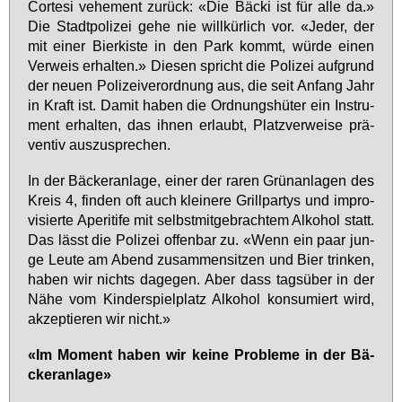
Cor­te­si ve­he­ment zu­rück: «Die Bä­cki ist für al­le da.»
Die Stadt­po­li­zei ge­he nie will­kür­lich vor. «Je­der, der
mit ei­ner Bier­kis­te in den Park kommt, wür­de ei­nen
Ver­weis er­hal­ten.» Die­sen spricht die Po­li­zei auf­grund
der neu­en Po­li­zei­ver­ord­nung aus, die seit An­fang Jahr
in Kraft ist. Da­mit ha­ben die Ord­nungs­hü­ter ein In­stru­
ment er­hal­ten, das ih­nen er­laubt, Platz­ver­wei­se prä­
ven­tiv aus­zu­spre­chen.
In der Bä­cker­an­la­ge, ei­ner der ra­ren Grün­an­la­gen des
Kreis 4, fin­den oft auch klei­ne­re Grill­par­tys und im­pro­
vi­sier­te Ape­ri­ti­fe mit selbst­mit­ge­brach­tem Al­ko­hol statt.
Das lässt die Po­li­zei of­fen­bar zu. «Wenn ein paar jun­
ge Leu­te am Abend zu­sam­men­sit­zen und Bier trin­ken,
ha­ben wir nichts da­ge­gen. Aber dass tags­über in der
Nä­he vom Kin­der­spiel­platz Al­ko­hol kon­su­miert wird,
ak­zep­tie­ren wir nicht.»
«Im Mo­ment ha­ben wir kei­ne Pro­ble­me in der Bä­
cker­an­la­ge»