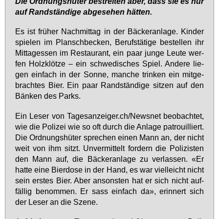
Die Ord­nungs­hü­ter be­strei­ten aber, dass sie es nur
auf Rand­stän­di­ge ab­ge­se­hen hät­ten.
Es ist frü­her Nach­mit­tag in der Bä­cker­an­la­ge. Kin­der
spie­len im Plansch­be­cken, Be­rufs­tä­ti­ge be­stel­len ihr
Mit­tag­es­sen im Re­stau­rant, ein paar jun­ge Leu­te wer­
fen Holz­klöt­ze – ein schwe­di­sches Spiel. An­de­re lie­
gen ein­fach in der Son­ne, man­che trin­ken ein mit­ge­
brach­tes Bier. Ein paar Rand­stän­di­ge sit­zen auf den
Bän­ken des Parks.
Ein Le­ser von Ta­ges­an­zei­ger.ch/News­net be­ob­ach­tet,
wie die Po­li­zei wie so oft durch die An­la­ge pa­trouil­liert.
Die Ord­nungs­hü­ter spre­chen ei­nen Mann an, der nicht
weit von ihm sitzt. Un­ver­mit­telt for­dern die Po­li­zis­ten
den Mann auf, die Bä­cker­an­la­ge zu ver­las­sen. «Er
hat­te ei­ne Bier­do­se in der Hand, es war viel­leicht nicht
sein ers­tes Bier. Aber an­sons­ten hat er sich nicht auf­
fäl­lig be­nom­men. Er sass ein­fach da», er­in­nert sich
der Le­ser an die Sze­ne.