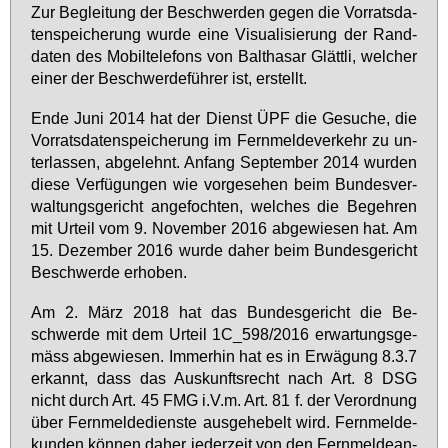
Zur Be­glei­tung der Be­schwer­den ge­gen die Vor­rats­da­
ten­spei­che­rung wur­de ei­ne Vi­sua­li­sie­rung der Rand­
da­ten des Mo­bil­te­le­fons von Bal­tha­sar Glätt­li, wel­cher
ei­ner der Be­schwer­de­füh­rer ist, er­stellt.
En­de Ju­ni 2014 hat der Dienst ÜPF die Ge­su­che, die
Vor­rats­da­ten­spei­che­rung im Fern­mel­de­ver­kehr zu un­
ter­las­sen, ab­ge­lehnt. An­fang Sep­tem­ber 2014 wur­den
die­se Ver­fü­gun­gen wie vor­ge­se­hen beim Bun­des­ver­
wal­tungs­ge­richt an­ge­foch­ten, wel­ches die Be­geh­ren
mit Ur­teil vom 9. No­vem­ber 2016 ab­ge­wie­sen hat. Am
15. De­zem­ber 2016 wur­de da­her beim Bun­des­ge­richt
Be­schwer­de er­ho­ben.
Am 2. März 2018 hat das Bun­des­ge­richt die Be­
schwer­de mit dem Ur­teil 1C_598/2016 er­war­tungs­ge­
mäss ab­ge­wie­sen. Im­mer­hin hat es in Er­wä­gung 8.3.7
er­kannt, dass das Aus­kunfts­recht nach Art. 8 DSG
nicht durch Art. 45 FMG i.V.m. Art. 81 f. der Ver­ord­nung
über Fern­mel­de­diens­te aus­ge­he­belt wird. Fern­mel­de­
kun­den kön­nen da­her je­der­zeit von den Fern­mel­de­an­