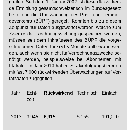
grei­fen. Seit dem 1. Ja­nu­ar 2002 ist die­se rück­wir­ken­
de Er­mitt­lung ge­samt­schwei­ze­risch im Bun­des­ge­setz
be­tref­fend die Über­wa­chung des Post- und Fern­mel­
de­ver­kehrs (BÜPF) ge­re­gelt. Konn­ten bis zu die­sem
Zeit­punkt nur Da­ten aus­ge­wer­tet wer­den, wel­che zum
Zwe­cke der Rech­nungs­stel­lung ge­spei­chert wur­den,
müs­sen seit dem In­kraft­tre­ten des BÜPF die vor­ge­
schrie­be­nen Da­ten für sechs Mo­na­te auf­be­wahrt wer­
den, auch wenn sie nicht für Ver­rech­nungs­zwe­cke be­
nö­tigt wer­den, bei­spiels­wei­se bei Abon­nen­ten mit
Flat­rate. Im Jahr 2013 ha­ben Straf­ver­fol­gungs­be­ör­den
mit fast 7,000 rück­wir­ken­den Über­wa­chun­gen auf Vor­
rats­da­ten zu­ge­grif­fen.
Jahr
Echt­
Rückwirkend
Technisch
Einfach
zeit
2013
3,945
6,915
5,155
191,010