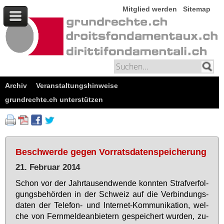
Mitglied werden
Sitemap
Archiv
Veranstaltungshinweise
grundrechte.ch unterstützen
Beschwerde gegen Vorratsdatenspeicherung
21. Februar 2014
Schon vor der Jahr­tau­send­wen­de konn­ten Straf­ver­fol­
gungs­be­hör­den in der Schweiz auf die Ver­bin­dungs­
da­ten der Te­le­fon- und In­ter­net-Kom­mu­ni­ka­ti­on, wel­
che von Fern­mel­de­an­bie­tern ge­spei­chert wur­den, zu­