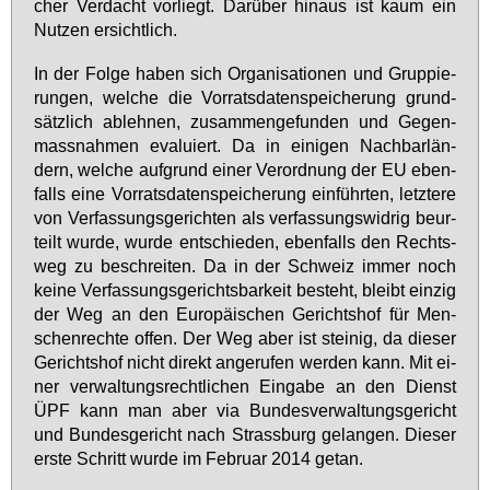
cher Ver­dacht vor­liegt. Dar­über hin­aus ist kaum ein
Nut­zen er­sicht­lich.
In der Fol­ge ha­ben sich Or­ga­ni­sa­tio­nen und Grup­pie­
run­gen, wel­che die Vor­rats­da­ten­spei­che­rung grund­
sätz­lich ab­leh­nen, zu­sam­men­ge­fun­den und Ge­gen­
mass­nah­men eva­lu­iert. Da in ei­ni­gen Nach­bar­län­
dern, wel­che auf­grund ei­ner Ver­ord­nung der EU eben­
falls ei­ne Vor­rats­da­ten­spei­che­rung ein­führ­ten, letz­te­re
von Ver­fas­sungs­ge­rich­ten als ver­fas­sungs­wid­rig be­ur­
teilt wur­de, wur­de ent­schie­den, eben­falls den Rechts­
weg zu be­schrei­ten. Da in der Schweiz im­mer noch
kei­ne Ver­fas­sungs­ge­richts­bar­keit be­steht, bleibt ein­zig
der Weg an den Eu­ro­päi­schen Ge­richts­hof für Men­
schen­rech­te of­fen. Der Weg aber ist stei­nig, da die­ser
Ge­richts­hof nicht di­rekt an­ge­ru­fen wer­den kann. Mit ei­
ner ver­wal­tungs­recht­li­chen Ein­ga­be an den Dienst
ÜPF kann man aber via Bun­des­ver­wal­tungs­ge­richt
und Bun­des­ge­richt nach Strass­burg ge­lan­gen. Die­ser
ers­te Schritt wur­de im Fe­bru­ar 2014 ge­tan.