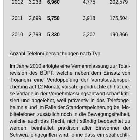
2012
3,233
6,960
4,775
202,579
2011
2,699
5,758
3,918
175,504
2010
2,798
5,330
3,202
190,866
An­zahl Te­le­fon­über­wa­chun­gen nach Typ
Im Jah­re 2010 er­folg­te ei­ne Ver­nehm­las­sung zur To­tal­
re­vi­si­on des BÜPF, wel­che ne­ben dem Ein­satz von
Tro­ja­nern ei­ne Ver­dop­pe­lung der Vor­rats­da­ten­spei­
che­rung auf 12 Mo­na­te vor­sah. grund­rech­te.ch hat die­
se Vor­la­ge in der Ver­nehm­las­sungs­ant­wort scharf kri­ti­
siert und ab­ge­lehnt, weil prä­ven­tiv in das Te­le­fon­ge­
heim­nis und im Fal­le der Stand­ort­spei­che­rung bei Mo­
bil­te­le­fo­nen zu­sätz­lich noch in die Be­we­gungs­frei­heit,
wel­che auch das Recht, nicht stän­dig be­ob­ach­tet zu
wer­den, be­inhal­tet, prak­tisch al­ler Ein­woh­ner der
Schweiz ein­ge­grif­fen wird, oh­ne dass ein straf­recht­li­