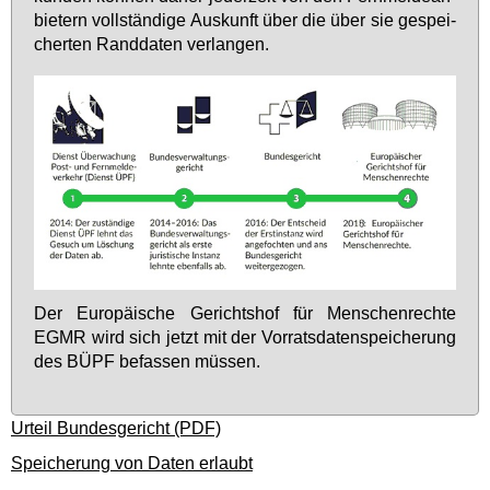
bie­tern voll­stän­di­ge Aus­kunft über die über sie ge­spei­
cher­ten Rand­da­ten ver­lan­gen.
Der Eu­ro­päi­sche Ge­richts­hof für Men­schen­rech­te
EGMR wird sich jetzt mit der Vor­rats­da­ten­spei­che­rung
des BÜPF be­fas­sen müs­sen.
Urteil Bundesgericht (PDF)
Speicherung von Daten erlaubt