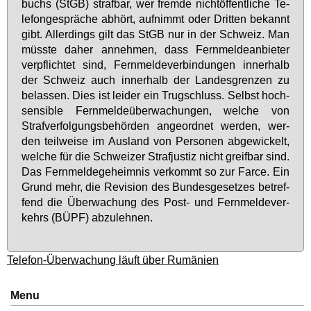
buchs (StGB) straf­bar, wer frem­de nicht­öf­fent­li­che Te­
le­fon­ge­sprä­che ab­hört, auf­nimmt oder Drit­ten be­kannt
gibt. Al­ler­dings gilt das StGB nur in der Schweiz. Man
müss­te da­her an­neh­men, dass Fern­mel­de­an­bie­ter
ver­pflich­tet sind, Fern­mel­de­ver­bin­dun­gen in­ner­halb
der Schweiz auch in­ner­halb der Lan­des­gren­zen zu
be­las­sen. Dies ist lei­der ein Trug­schluss. Selbst hoch­
sen­si­ble Fern­mel­de­über­wa­chun­gen, wel­che von
Straf­ver­fol­gungs­be­hör­den an­ge­ord­net wer­den, wer­
den teil­wei­se im Aus­land von Per­so­nen ab­ge­wi­ckelt,
wel­che für die Schwei­zer Straf­jus­tiz nicht greif­bar sind.
Das Fern­mel­de­ge­heim­nis ver­kommt so zur Far­ce. Ein
Grund mehr, die Re­vi­si­on des Bun­des­ge­set­zes be­tref­
fend die Über­wa­chung des Post- und Fern­mel­de­ver­
kehrs (BÜPF) ab­zu­leh­nen.
Telefon-Überwachung läuft über Rumänien
Menu