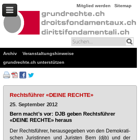
Mitglied werden
Sitemap
Archiv
Veranstaltungshinweise
grundrechte.ch unterstützen
Rechtsführer «DEINE RECHTE»
25. September 2012
Bern macht’s vor: DJB geben Rechtsführer
«DEINE RECHTE» heraus
Der Rechts­füh­rer, her­aus­ge­ge­ben von den De­mo­kra­ti­
schen Ju­ris­tin­nen und Ju­ris­ten Bern (djb) und der