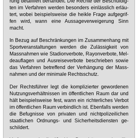
rung de­tail­liert be­han­delt. Die Rech­te der Be­schul­dig­
ten im Ver­fah­ren wer­den be­son­ders ein­läss­lich er­läu­
tert, wo­bei bei­spiels­wei­se die heik­le Fra­ge auf­ge­grif­
fen wird, wann ei­ne Aus­sa­ge­ver­wei­ge­rung Sinn
macht.
In Be­zug auf Be­schrän­kun­gen im Zu­sam­men­hang mit
Sport­ver­an­stal­tun­gen wer­den die Zu­läs­sig­keit von
Mass­nah­men wie Sta­di­on­ver­bo­te, Rayon­ver­bo­te, Mel­
de­auf­la­gen und Aus­rei­se­ver­bo­te be­schrie­ben so­wie
das Ver­fah­ren be­tref­fend der Ver­hän­gung der Mass­
nah­men und der mi­ni­ma­le Rechts­schutz.
Der Rechts­füh­rer legt die kom­pli­zier­ter ge­wor­de­nen
Nut­zungs­ver­hält­nis­sen im öf­fent­li­chen Raum dar und
hält bei­spiels­wei­se fest, wann ein rich­ter­li­ches Ver­bot
im öf­fent­li­chen Raum ver­bind­lich ist. Eben­falls wer­den
die Be­fug­nis­se von pri­va­ten und nicht­po­li­zei­li­chen
staat­li­chen Ord­nungs- und Si­cher­heits­diens­ten ge­
schil­dert.