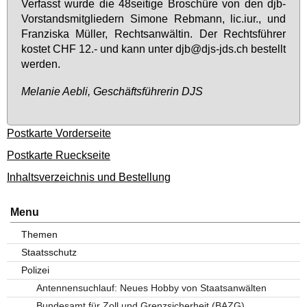
Ver­fasst wur­de die 48­sei­ti­ge Bro­schü­re von den djb-
Vor­stands­mit­glie­dern Si­mo­ne Reb­mann, lic.​iur., und
Fran­zis­ka Mül­ler, Rechts­an­wäl­tin. Der Rechts­füh­rer
kos­tet CHF 12.- und kann un­ter djb@​djs-​jds.​ch be­stellt
wer­den.
Me­la­nie Aeb­li, Ge­schäfts­füh­re­rin DJS
Postkarte Vorderseite
Postkarte Rueckseite
Inhaltsverzeichnis und Bestellung
Menu
Themen
Staatsschutz
Polizei
Antennensuchlauf: Neues Hobby von Staatsanwälten
Bundesamt für Zoll und Grenzsicherheit (BAZG)