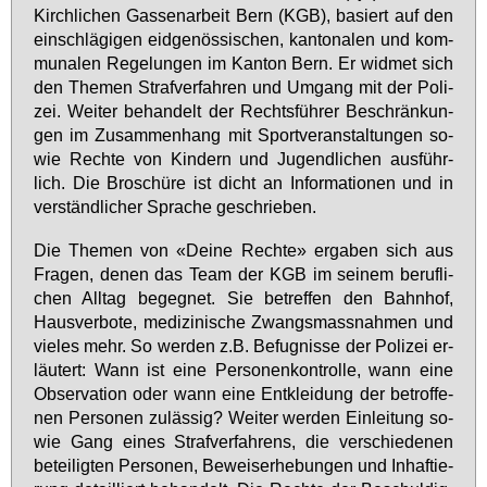
Kirch­li­chen Gas­sen­ar­beit Bern (KGB), ba­siert auf den
ein­schlä­gi­gen eid­ge­nös­si­schen, kan­to­na­len und kom­
mu­na­len Re­ge­lun­gen im Kan­ton Bern. Er wid­met sich
den The­men Straf­ver­fah­ren und Um­gang mit der Po­li­
zei. Wei­ter be­han­delt der Rechts­füh­rer Be­schrän­kun­
gen im Zu­sam­men­hang mit Sport­ver­an­stal­tun­gen so­
wie Rech­te von Kin­dern und Ju­gend­li­chen aus­führ­
lich. Die Bro­schü­re ist dicht an In­for­ma­tio­nen und in
ver­ständ­li­cher Spra­che ge­schrie­ben.
Die The­men von «Dei­ne Rech­te» er­ga­ben sich aus
Fra­gen, de­nen das Team der KGB im sei­nem be­ruf­li­
chen All­tag be­geg­net. Sie be­tref­fen den Bahn­hof,
Haus­ver­bo­te, me­di­zi­ni­sche Zwangs­mass­nah­men und
vie­les mehr. So wer­den z.B. Be­fug­nis­se der Po­li­zei er­
läu­tert: Wann ist ei­ne Per­so­nen­kon­trol­le, wann ei­ne
Ob­ser­va­ti­on oder wann ei­ne Ent­klei­dung der be­trof­fe­
nen Per­so­nen zu­läs­sig? Wei­ter wer­den Ein­lei­tung so­
wie Gang ei­nes Straf­ver­fah­rens, die ver­schie­de­nen
be­tei­lig­ten Per­so­nen, Be­weis­er­he­bun­gen und In­haf­tie­