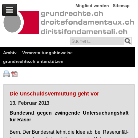
Mitglied werden
Sitemap
Archiv
Veranstaltungshinweise
grundrechte.ch unterstützen
Die Unschuldsvermutung geht vor
13. Februar 2013
Bun­des­rat ge­gen zwin­gen­de Un­ter­su­chungs­haft
für Ra­ser
Bern. Der Bun­des­rat lehnt die Idee ab, bei Ra­ser­un­fäl­