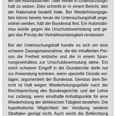
len die mut­mass­li­chen Tä­ter im­mer in Un­ter­su­chungs­
haft zu set­zen. Dies schreibt er in ei­nem Be­richt, den
der Na­tio­nal­rat be­stellt hat­te. Bei Wie­der­ho­lungs­ge­
fahr kön­ne be­reits heu­te die Un­ter­su­chungs­haft an­ge­
ord­net wer­den, hält der Bun­des­rat fest. Ein Au­to­ma­tis­
mus wür­de ge­gen die Un­schulds­ver­mu­tung und ge­
gen das Prin­zip der Ver­hält­nis­mäs­sig­keit ver­stos­sen.
Bei der Un­ter­su­chungs­haft hand­le es sich um ei­ne
schwe­re Zwangs­mass­nah­me, die der in­haf­tier­ten Per­
son die Frei­heit ent­zie­he und die in ei­nem Span­
nungs­ver­hält­nis zur Un­schulds­ver­mu­tung ste­he. Ein
solch schwe­rer Ein­griff in die Grund­rech­te dür­fe nur
zur An­wen­dung kom­men, wenn spe­zi­el­le Grün­de vor­
lä­gen, ar­gu­men­tiert der Bun­des­rat. Ge­mäss dem Be­
richt ist Haft we­gen Wie­der­ho­lungs­ge­fahr nach der
Recht­spre­chung des Bun­des­ge­richts und der Leh­re
nur zu­läs­sig, wenn ernst­haf­te An­halts­punk­te für ei­ne
Wie­der­ho­lung der de­lik­ti­schen Tä­tig­keit be­ste­hen. Die
hy­po­the­ti­sche Mög­lich­keit der Ver­übung wei­te­rer
Straf­ta­ten ge­nügt nicht. Auch reicht die Be­fürch­tung