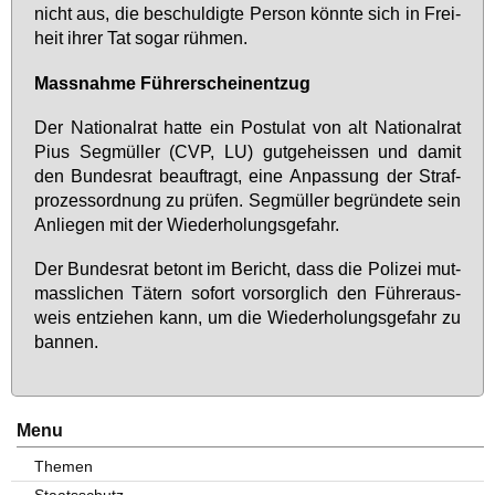
nicht aus, die be­schul­dig­te Per­son könn­te sich in Frei­
heit ih­rer Tat so­gar rüh­men.
Mass­nah­me Füh­rer­schein­ent­zug
Der Na­tio­nal­rat hat­te ein Pos­tu­lat von alt Na­tio­nal­rat
Pi­us Seg­mül­ler (CVP, LU) gut­ge­heis­sen und da­mit
den Bun­des­rat be­auf­tragt, ei­ne An­pas­sung der Straf­
pro­zess­ord­nung zu prü­fen. Seg­mül­ler be­grün­de­te sein
An­lie­gen mit der Wie­der­ho­lungs­ge­fahr.
Der Bun­des­rat be­tont im Be­richt, dass die Po­li­zei mut­
mass­li­chen Tä­tern so­fort vor­sorg­lich den Füh­rer­aus­
weis ent­zie­hen kann, um die Wie­der­ho­lungs­ge­fahr zu
ban­nen.
Menu
Themen
Staatsschutz