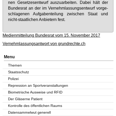
nen Ge­set­zes­ent­wurf aus­zu­ar­bei­ten. Da­bei hält der
Bun­des­rat an der im Ver­nehm­las­sungs­ent­wurf vor­ge­
schla­ge­nen Auf­ga­ben­tei­lung zwi­schen Staat und
nicht-staat­li­chen An­bie­tern fest.
Medienmitteilung Bundesrat vom 15. November 2017
Vernehmlassungsantwort von grundrechte.ch
Menu
Themen
Staatsschutz
Polizei
Repression an Sportveranstaltungen
Biometrische Ausweise und RFID
Der Gläserne Patient
Kontrolle des öffentlichen Raums
Datensammelwut generell