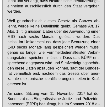
lehnt und ver­langt, dass elek­tro­ni­sche Iden­ti­fi­zie­rungs­
ein­hei­ten aus­schliess­lich durch den Staat ver­ge­ben
wer­den.
Weil grund­rech­te.ch die­ses Ge­setz als Gan­zes ab­
lehnt, wur­de kei­ne De­tail­kri­tik ge­übt. Ge­mäss Art. 17
Abs. 1 lit. g müs­sen Da­ten über die An­wen­dung ei­ner
E-ID nach sechs Mo­na­ten ge­löscht wer­den. Das
heisst im Um­kehr­schluss, dass je­de Be­nut­zung ei­ner
E-ID sechs Mo­na­te lang ge­spei­chert wer­den muss,
ge­nau so lan­ge, wie Fern­mel­de­dienst­leis­ter Ver­bin­
dungs­da­ten spei­chern müs­sen. Dass das BÜPF ent­
spre­chend an­ge­passt wird und Straf­ver­fol­gungs­be­hör­
den die­se Da­ten ab­sau­gen kön­nen, sagt der Bun­des­
rat ver­mut­lich erst, nach­dem das Ge­setz über an­er­
kann­te elek­tro­ni­sche Iden­ti­fi­zie­rungs­ein­hei­ten in Kraft
ge­tre­ten ist.
An sei­ner Sit­zung vom 15. No­vem­ber 2017 hat der
Bun­des­rat das Eid­ge­nös­si­sche Jus­tiz- und Po­li­zei­de­
par­te­ment (EJPD) be­auf­tragt, bis im Som­mer 2018 ei­