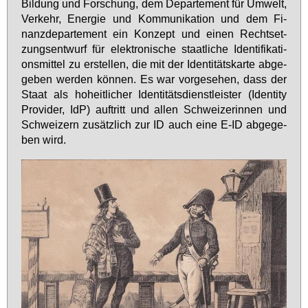
Bil­dung und For­schung, dem De­par­te­ment für Um­welt,
Ver­kehr, En­er­gie und Kom­mu­ni­ka­ti­on und dem Fi­
nanz­de­par­te­ment ein Kon­zept und ei­nen Recht­set­
zungs­ent­wurf für elek­tro­ni­sche staat­li­che Iden­ti­fi­ka­ti­
ons­mit­tel zu er­stel­len, die mit der Iden­ti­täts­kar­te ab­ge­
ge­ben wer­den kön­nen. Es war vor­ge­se­hen, dass der
Staat als ho­heit­li­cher Iden­ti­täts­dienst­leis­ter (Iden­ti­ty
Pro­vi­der, IdP) auf­tritt und al­len Schwei­ze­rin­nen und
Schwei­zern zu­sätz­lich zur ID auch ei­ne E-ID ab­ge­ge­
ben wird.