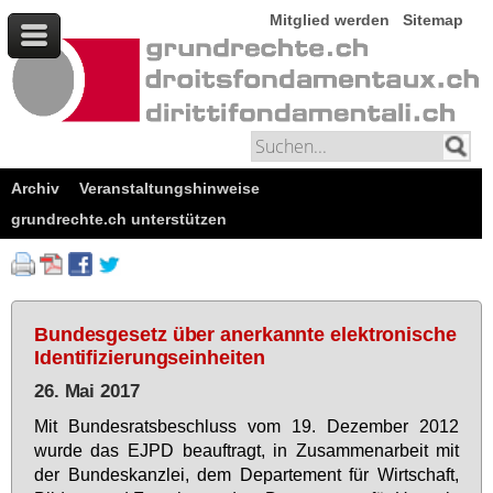
Mitglied werden
Sitemap
Archiv
Veranstaltungshinweise
grundrechte.ch unterstützen
Bundesgesetz über anerkannte elektronische
Identifizierungseinheiten
26. Mai 2017
Mit Bun­des­rats­be­schluss vom 19. De­zem­ber 2012
wur­de das EJPD be­auf­tragt, in Zu­sam­men­ar­beit mit
der Bun­des­kanz­lei, dem De­par­te­ment für Wirt­schaft,