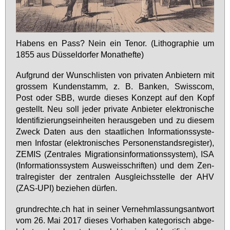
Ha­bens en Pass? Nein ein Te­nor. (Li­tho­gra­phie um
1855 aus Düs­sel­dor­fer Mo­na­thef­te)
Auf­grund der Wunsch­lis­ten von pri­va­ten An­bie­tern mit
gros­sem Kun­den­stamm, z. B. Ban­ken, Swiss­com,
Post oder SBB, wur­de die­ses Kon­zept auf den Kopf
ge­stellt. Neu soll je­der pri­va­te An­bie­ter elek­tro­ni­sche
Iden­ti­fi­zie­rungs­ein­hei­ten her­aus­ge­ben und zu die­sem
Zweck Da­ten aus den staat­li­chen In­for­ma­ti­ons­sys­te­
men In­fo­star (elek­tro­ni­sches Per­so­nen­stands­re­gis­ter),
ZE­MIS (Zen­tra­les Mi­gra­ti­ons­in­for­ma­ti­ons­sys­tem), ISA
(In­for­ma­ti­ons­sys­tem Aus­weis­schrif­ten) und dem Zen­
tral­re­gis­ter der zen­tra­len Aus­gleichs­stel­le der AHV
(ZAS-UPI) be­zie­hen dür­fen.
grund­rech­te.ch hat in sei­ner Ver­nehm­las­sungs­ant­wort
vom 26. Mai 2017 die­ses Vor­ha­ben ka­te­go­risch ab­ge­