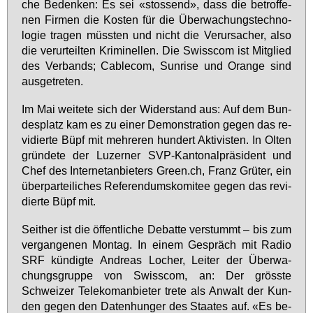
che Be­den­ken: Es sei «stos­send», dass die be­trof­fe­
nen Fir­men die Kos­ten für die Über­wa­chungs­tech­no­
lo­gie tra­gen müss­ten und nicht die Ver­ur­sa­cher, al­so
die ver­ur­teil­ten Kri­mi­nel­len. Die Swiss­com ist Mit­glied
des Ver­bands; Ca­ble­com, Sun­ri­se und Oran­ge sind
aus­ge­tre­ten.
Im Mai wei­te­te sich der Wi­der­stand aus: Auf dem Bun­
des­platz kam es zu ei­ner De­mons­tra­ti­on ge­gen das re­
vi­dier­te Büpf mit meh­re­ren hun­dert Ak­ti­vis­ten. In Ol­ten
grün­de­te der Lu­zer­ner SVP-Kan­to­nal­prä­si­dent und
Chef des In­ter­net­an­bie­ters Green.ch, Franz Grü­ter, ein
über­par­tei­li­ches Re­fe­ren­dums­ko­mi­tee ge­gen das re­vi­
dier­te Büpf mit.
Seit­her ist die öf­fent­li­che De­bat­te ver­stummt – bis zum
ver­gan­ge­nen Mon­tag. In ei­nem Ge­spräch mit Ra­dio
SRF kün­dig­te An­dre­as Lo­cher, Lei­ter der Über­wa­
chungs­grup­pe von Swiss­com, an: Der gröss­te
Schwei­zer Te­le­kom­an­bie­ter tre­te als An­walt der Kun­
den ge­gen den Da­ten­hun­ger des Staa­tes auf. «Es be­