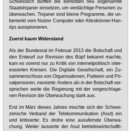
Schliess­lich dürf­ten die Be­hör­den neu so­ge­nann­te
Staats­tro­ja­ner ein­set­zen, um ver­däch­ti­ge Per­so­nen zu
über­wa­chen. Tro­ja­ner sind klei­ne Pro­gram­me, die un­
be­merkt vom Nut­zer Com­pu­ter oder Al­les­kön­ner-Han­
dys aus­spio­nie­ren.
Zu­erst kaum Wi­der­stand
Als der Bun­des­rat im Fe­bru­ar 2013 die Bot­schaft und
den Ent­wurf zur Re­vi­si­on des Büpf be­kannt mach­te,
kam es vor­erst nur zu Kri­tik von in­ter­net­po­li­tisch in­ter­
es­sier­ten Krei­sen. Die Di­gi­ta­le Ge­sell­schaft, ein Zu­
sam­men­schluss von Or­ga­ni­sa­tio­nen, Par­tei­en und Pri­
vat­per­so­nen, mo­nier­te: An­ders als in der Bot­schaft ver­
spro­chen wei­te die Re­gie­rung mit der vor­ge­schla­ge­
nen Re­vi­si­on die Über­wa­chung stark aus.
Erst im März die­ses Jah­res misch­te sich der Schwei­
ze­ri­sche Ver­band der Te­le­kom­mu­ni­ka­ti­on (Asut) ein
und kri­ti­sier­te: Es dro­he ei­ne aus­ufern­de Über­wa­
chung. Wei­ter äus­ser­te der Asut be­triebs­wirt­schaft­li­