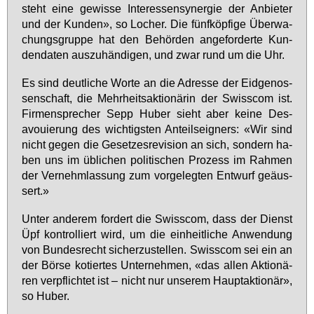
steht ei­ne ge­wis­se In­ter­es­sen­syn­er­gie der An­bie­ter
und der Kun­den», so Lo­cher. Die fünf­köp­fi­ge Über­wa­
chungs­grup­pe hat den Be­hör­den an­ge­for­der­te Kun­
den­da­ten aus­zu­hän­di­gen, und zwar rund um die Uhr.
Es sind deut­li­che Wor­te an die Adres­se der Eid­ge­nos­
sen­schaft, die Mehr­heits­ak­tio­nä­rin der Swiss­com ist.
Fir­men­spre­cher Sepp Hu­ber sieht aber kei­ne Des­
avou­ie­rung des wich­tigs­ten An­teils­eig­ners: «Wir sind
nicht ge­gen die Ge­set­zes­re­vi­si­on an sich, son­dern ha­
ben uns im üb­li­chen po­li­ti­schen Pro­zess im Rah­men
der Ver­nehm­las­sung zum vor­ge­leg­ten Ent­wurf ge­äus­
sert.»
Un­ter an­de­rem for­dert die Swiss­com, dass der Dienst
Üpf kon­trol­liert wird, um die ein­heit­li­che An­wen­dung
von Bun­des­recht si­cher­zu­stel­len. Swiss­com sei ein an
der Bör­se ko­tier­tes Un­ter­neh­men, «das al­len Ak­tio­nä­
ren ver­pflich­tet ist – nicht nur un­se­rem Haupt­ak­tio­när»,
so Hu­ber.