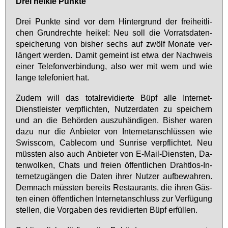
Drei heik­le Punk­te
Drei Punk­te sind vor dem Hin­ter­grund der frei­heit­li­
chen Grund­rech­te hei­kel: Neu soll die Vor­rats­da­ten­
spei­che­rung von bis­her sechs auf zwölf Mo­na­te ver­
län­gert wer­den. Da­mit ge­meint ist et­wa der Nach­weis
ei­ner Te­le­fon­ver­bin­dung, al­so wer mit wem und wie
lan­ge te­le­fo­niert hat.
Zu­dem will das to­tal­r­e­vi­dier­te Büpf al­le In­ter­net-
Dienst­leis­ter ver­pflich­ten, Nut­zer­da­ten zu spei­chern
und an die Be­hör­den aus­zu­hän­di­gen. Bis­her wa­ren
da­zu nur die An­bie­ter von In­ter­net­an­schlüs­sen wie
Swiss­com, Ca­ble­com und Sun­ri­se ver­pflich­tet. Neu
müss­ten al­so auch An­bie­ter von E-Mail-Diens­ten, Da­
ten­wol­ken, Chats und frei­en öf­fent­li­chen Draht­los-In­
ter­net­zu­gän­gen die Da­ten ih­rer Nut­zer auf­be­wah­ren.
Dem­nach müss­ten be­reits Re­stau­rants, die ih­ren Gäs­
ten ei­nen öf­fent­li­chen In­ter­net­an­schluss zur Ver­fü­gung
stel­len, die Vor­ga­ben des re­vi­dier­ten Büpf er­fül­len.