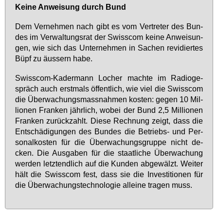
Kei­ne An­wei­sung durch Bund
Dem Ver­neh­men nach gibt es vom Ver­tre­ter des Bun­
des im Ver­wal­tungs­rat der Swiss­com kei­ne An­wei­sun­
gen, wie sich das Un­ter­neh­men in Sa­chen re­vi­dier­tes
Büpf zu äus­sern ha­be.
Swiss­com-Ka­der­mann Lo­cher mach­te im Ra­dio­ge­
spräch auch erst­mals öf­fent­lich, wie viel die Swiss­com
die Über­wa­chungs­mass­nah­men kos­ten: ge­gen 10 Mil­
lio­nen Fran­ken jähr­lich, wo­bei der Bund 2,5 Mil­lio­nen
Fran­ken zu­rück­zahlt. Die­se Rech­nung zeigt, dass die
Ent­schä­di­gun­gen des Bun­des die Be­triebs- und Per­
so­nal­kos­ten für die Über­wa­chungs­grup­pe nicht de­
cken. Die Aus­ga­ben für die staat­li­che Über­wa­chung
wer­den letzt­end­lich auf die Kun­den ab­ge­wälzt. Wei­ter
hält die Swiss­com fest, dass sie die In­ves­ti­tio­nen für
die Über­wa­chungs­tech­no­lo­gie al­lei­ne tra­gen muss.