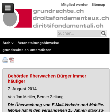
Mitglied werden
Sitemap
Archiv
Veranstaltungshinweise
grundrechte.ch unterstützen
Behörden überwachen Bürger immer
häufiger
7. August 2014
Von Jon Mettler, Berner Zeitung
Die Über­wa­chung von E-Mail-Ver­kehr und Mo­bil­te­
le­fo­nie hat in den ver­gan­ge­nen 15 Jah­ren stark zu­