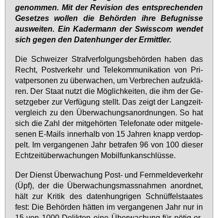
ge­nom­men. Mit der Re­vi­si­on des ent­spre­chen­den
Ge­set­zes wol­len die Be­hör­den ih­re Be­fug­nis­se
aus­wei­ten. Ein Ka­der­mann der Swiss­com wen­det
sich ge­gen den Da­ten­hun­ger der Er­mitt­ler.
Die Schwei­zer Straf­ver­fol­gungs­be­hör­den ha­ben das
Recht, Post­ver­kehr und Te­le­kom­mu­ni­ka­ti­on von Pri­
vat­per­so­nen zu über­wa­chen, um Ver­bre­chen auf­zu­klä­
ren. Der Staat nutzt die Mög­lich­kei­ten, die ihm der Ge­
setz­ge­ber zur Ver­fü­gung stellt. Das zeigt der Lang­zeit­
ver­gleich zu den Über­wa­chungs­an­ord­nun­gen. So hat
sich die Zahl der mit­ge­hör­ten Te­le­fo­na­te oder mit­ge­le­
se­nen E-Mails in­ner­halb von 15 Jah­ren knapp ver­dop­
pelt. Im ver­gan­ge­nen Jahr be­tra­fen 96 von 100 die­ser
Echt­zeit­über­wa­chun­gen Mo­bil­funk­an­schlüs­se.
Der Dienst Über­wa­chung Post- und Fern­mel­de­ver­kehr
(Üpf), der die Über­wa­chungs­mass­nah­men an­ord­net,
hält zur Kri­tik des da­ten­hung­ri­gen Schnüf­fel­staa­tes
fest: Die Be­hör­den hät­ten im ver­gan­ge­nen Jahr nur in
15 von 1000 De­lik­ten ei­ne Über­wa­chung für nö­tig er­