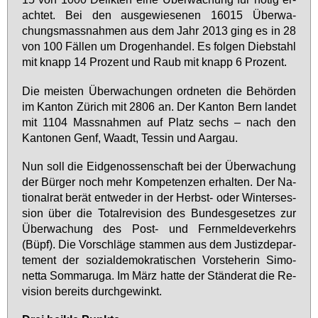
ach­tet. Bei den aus­ge­wie­se­nen 16015 Über­wa­
chungs­mass­nah­men aus dem Jahr 2013 ging es in 28
von 100 Fäl­len um Dro­gen­han­del. Es fol­gen Dieb­stahl
mit knapp 14 Pro­zent und Raub mit knapp 6 Pro­zent.
Die meis­ten Über­wa­chun­gen ord­ne­ten die Be­hör­den
im Kan­ton Zü­rich mit 2806 an. Der Kan­ton Bern lan­det
mit 1104 Mass­nah­men auf Platz sechs – nach den
Kan­to­nen Genf, Waadt, Tes­sin und Aar­gau.
Nun soll die Eid­ge­nos­sen­schaft bei der Über­wa­chung
der Bür­ger noch mehr Kom­pe­ten­zen er­hal­ten. Der Na­
tio­nal­rat be­rät ent­we­der in der Herbst- oder Win­ter­ses­
si­on über die To­tal­re­vi­si­on des Bun­des­ge­set­zes zur
Über­wa­chung des Post- und Fern­mel­de­ver­kehrs
(Büpf). Die Vor­schlä­ge stam­men aus dem Jus­tiz­de­par­
te­ment der so­zi­al­de­mo­kra­ti­schen Vor­ste­he­rin Si­mo­
net­ta Som­maru­ga. Im März hat­te der Stän­de­rat die Re­
vi­si­on be­reits durch­ge­winkt.