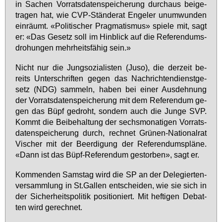
in Sa­chen Vor­rats­da­ten­spei­che­rung durch­aus bei­ge­
tra­gen hat, wie CVP-Stän­de­rat En­ge­ler un­um­wun­den
ein­räumt. «Po­li­ti­scher Prag­ma­tis­mus» spie­le mit, sagt
er: «Das Ge­setz soll im Hin­blick auf die Re­fe­ren­dums­
dro­hun­gen mehr­heits­fä­hig sein.»
Nicht nur die Jung­so­zia­lis­ten (Ju­so), die der­zeit be­
reits Un­ter­schrif­ten ge­gen das Nach­rich­ten­dienst­ge­
setz (NDG) sam­meln, ha­ben bei ei­ner Aus­deh­nung
der Vor­rats­da­ten­spei­che­rung mit dem Re­fe­ren­dum ge­
gen das Büpf ge­droht, son­dern auch die Jun­ge SVP.
Kommt die Bei­be­hal­tung der sechs­mo­na­ti­gen Vor­rats­
da­ten­spei­che­rung durch, rech­net Grü­nen-Na­tio­nal­rat
Vi­scher mit der Be­er­di­gung der Re­fe­ren­dums­plä­ne.
«Dann ist das Büpf-Re­fe­ren­dum ge­stor­ben», sagt er.
Kom­men­den Sams­tag wird die SP an der De­le­gier­ten­
ver­samm­lung in St.​Gallen ent­schei­den, wie sie sich in
der Si­cher­heits­po­li­tik po­si­tio­niert. Mit hef­ti­gen De­bat­
ten wird ge­rech­net.