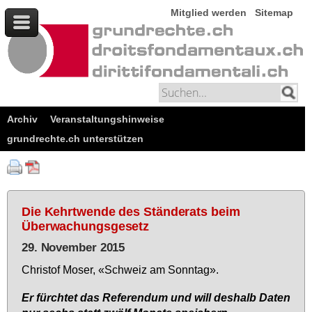
Mitglied werden
Sitemap
Archiv
Veranstaltungshinweise
grundrechte.ch unterstützen
Die Kehrtwende des Ständerats beim
Überwachungsgesetz
29. November 2015
Chris­tof Mo­ser, «Schweiz am Sonn­tag».
Er fürch­tet das Re­fe­ren­dum und will des­halb Da­ten