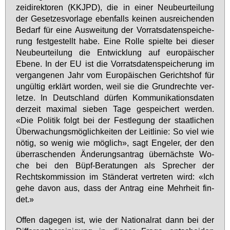
zei­di­rek­to­ren (KKJPD), die in ei­ner Neu­be­ur­tei­lung
der Ge­set­zes­vor­la­ge eben­falls kei­nen aus­rei­chen­den
Be­darf für ei­ne Aus­wei­tung der Vor­rats­da­ten­spei­che­
rung fest­ge­stellt ha­be. Ei­ne Rol­le spiel­te bei die­ser
Neu­be­ur­tei­lung die Ent­wick­lung auf eu­ro­päi­scher
Ebe­ne. In der EU ist die Vor­rats­da­ten­spei­che­rung im
ver­gan­ge­nen Jahr vom Eu­ro­päi­schen Ge­richts­hof für
un­gül­tig er­klärt wor­den, weil sie die Grund­rech­te ver­
let­ze. In Deutsch­land dür­fen Kom­mu­ni­ka­ti­ons­da­ten
der­zeit ma­xi­mal sie­ben Ta­ge ge­spei­chert wer­den.
«Die Po­li­tik folgt bei der Fest­le­gung der staat­li­chen
Über­wa­chungs­mög­lich­kei­ten der Leit­li­nie: So viel wie
nö­tig, so we­nig wie mög­lich», sagt En­ge­ler, der den
über­ra­schen­den Än­de­rungs­an­trag über­nächs­te Wo­
che bei den Büpf-Be­ra­tun­gen als Spre­cher der
Rechts­kom­mis­si­on im Stän­de­rat ver­tre­ten wird: «Ich
ge­he da­von aus, dass der An­trag ei­ne Mehr­heit fin­
det.»
Of­fen da­ge­gen ist, wie der Na­tio­nal­rat dann bei der