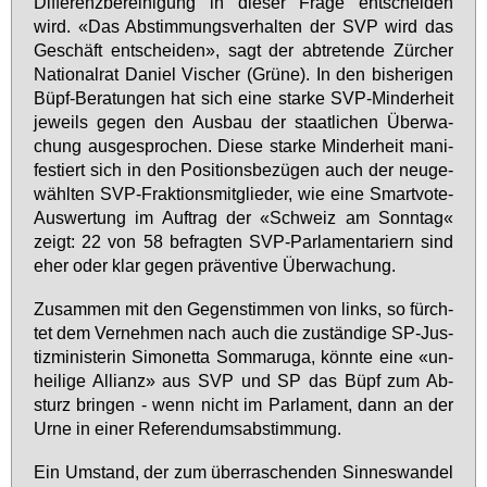
Dif­fe­renz­ber­ei­ni­gung in die­ser Fra­ge ent­schei­den
wird. «Das Ab­stim­mungs­ver­hal­ten der SVP wird das
Ge­schäft ent­schei­den», sagt der ab­tre­ten­de Zür­cher
Na­tio­nal­rat Da­ni­el Vi­scher (Grü­ne). In den bis­he­ri­gen
Büpf-Be­ra­tun­gen hat sich ei­ne star­ke SVP-Min­der­heit
je­weils ge­gen den Aus­bau der staat­li­chen Über­wa­
chung aus­ge­spro­chen. Die­se star­ke Min­der­heit ma­ni­
fes­tiert sich in den Po­si­ti­ons­be­zü­gen auch der neu­ge­
wähl­ten SVP-Frak­ti­ons­mit­glie­der, wie ei­ne Smart­vo­te-
Aus­wer­tung im Auf­trag der «Schweiz am Sonn­tag«
zeigt: 22 von 58 be­frag­ten SVP-Par­la­men­ta­ri­ern sind
eher oder klar ge­gen prä­ven­ti­ve Über­wa­chung.
Zu­sam­men mit den Ge­gen­stim­men von links, so fürch­
tet dem Ver­neh­men nach auch die zu­stän­di­ge SP-Jus­
tiz­mi­nis­te­rin Si­mo­net­ta Som­maru­ga, könn­te ei­ne «un­
hei­li­ge Al­li­anz» aus SVP und SP das Büpf zum Ab­
sturz brin­gen - wenn nicht im Par­la­ment, dann an der
Ur­ne in ei­ner Re­fe­ren­dums­ab­stim­mung.
Ein Um­stand, der zum über­ra­schen­den Sin­nes­wan­del