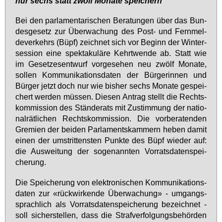
nur sechs statt zwölf Mo­na­te spei­chern
Bei den par­la­men­ta­ri­schen Be­ra­tun­gen über das Bun­
des­ge­setz zur Über­wa­chung des Post- und Fern­mel­
de­ver­kehrs (Büpf) zeich­net sich vor Be­ginn der Win­ter­
ses­si­on ei­ne spek­ta­ku­lä­re Kehrt­wen­de ab. Statt wie
im Ge­set­zes­ent­wurf vor­ge­se­hen neu zwölf Mo­na­te,
sol­len Kom­mu­ni­ka­ti­ons­da­ten der Bür­ge­rin­nen und
Bür­ger jetzt doch nur wie bis­her sechs Mo­na­te ge­spei­
chert wer­den müs­sen. Die­sen An­trag stellt die Rechts­
kom­mis­si­on des Stän­de­rats mit Zu­stim­mung der na­tio­
nal­rät­li­chen Rechts­kom­mis­si­on. Die vor­be­ra­ten­den
Gre­mi­en der bei­den Par­la­ments­kam­mern he­ben da­mit
ei­nen der um­strit­tens­ten Punk­te des Büpf wie­der auf:
die Aus­wei­tung der so­ge­nann­ten Vor­rats­da­ten­spei­
che­rung.
Die Spei­che­rung von elek­tro­ni­schen Kom­mu­ni­ka­ti­ons­
da­ten zur «rück­wir­ken­de Über­wa­chung» - um­gangs­
sprach­lich als Vor­rats­da­ten­spei­che­rung be­zeich­net -
soll si­cher­stel­len, dass die Straf­ver­fol­gungs­be­hör­den