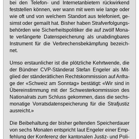
bei den Te­le­fon- und In­ter­net­an­bie­tern rück­wir­kend
fest­stel­len kön­nen, wer wann mit wem wie lan­ge oder
wie oft und von wel­chem Stand­ort aus te­le­fo­niert, ge­
simst oder ge­mailt hat. Bis­her ha­ben Straf­ver­fol­gungs­
be­hör­den wie Si­cher­heits­po­li­ti­ker die auf zwölf Mo­na­
te ver­län­ger­te Da­ten­spei­che­rung als un­ab­ding­ba­res
In­stru­ment für die Ver­bre­chens­be­kämp­fung be­zeich­
net.
Um­so er­staun­li­cher ist die plötz­li­che Kehrt­wen­de, die
der Bünd­ner CVP-Stän­de­rat Ste­fan En­ge­ler als Mit­
glied der stän­de­rät­li­chen Rechts­kom­mis­si­on auf An­fra­
ge der «Schweiz am Sonn­tag» be­stä­tigt: «Wir sind in
Über­ein­stim­mung mit der Schwes­ter­kom­mis­si­on des
Na­tio­nal­rats zum Schluss ge­kom­men, dass die sechs­
mo­na­ti­ge Vor­rats­da­ten­spei­che­rung für die Straf­jus­tiz
aus­reicht.»
Die Bei­be­hal­tung der bis­her gel­ten­den Spei­cher­dau­er
von sechs Mo­na­ten ent­spricht laut En­ge­ler ei­ner Emp­
feh­lung der Kon­fe­renz der kan­to­na­len Jus­tiz- und Po­li­