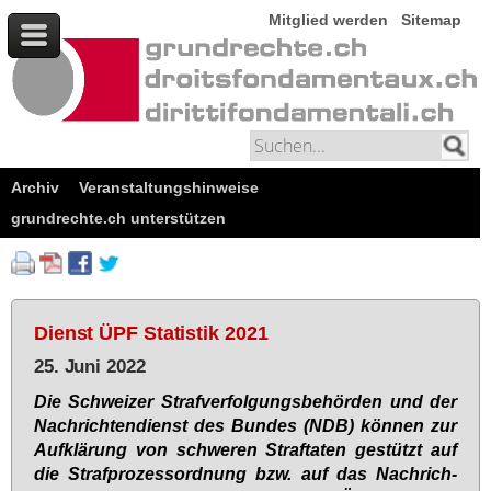
Mitglied werden
Sitemap
Archiv
Veranstaltungshinweise
grundrechte.ch unterstützen
Dienst ÜPF Statistik 2021
25. Juni 2022
Die Schwei­zer Straf­ver­fol­gungs­be­hör­den und der
Nach­rich­ten­dienst des Bun­des (NDB) kön­nen zur
Auf­klä­rung von schwe­ren Straf­ta­ten ge­stützt auf
die Straf­pro­zess­ord­nung bzw. auf das Nach­rich­