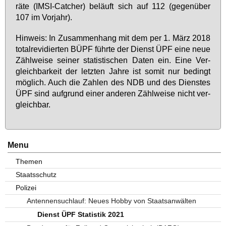
rä­te (IM­SI-Cat­cher) be­läuft sich auf 112 (ge­gen­über
107 im Vor­jahr).
Hin­weis: In Zu­sam­men­hang mit dem per 1. März 2018
to­tal­r­e­vi­dier­ten BÜPF führ­te der Dienst ÜPF ei­ne neue
Zähl­wei­se sei­ner sta­tis­ti­schen Da­ten ein. Ei­ne Ver­
gleich­bar­keit der letz­ten Jah­re ist so­mit nur be­dingt
mög­lich. Auch die Zah­len des NDB und des Diens­tes
ÜPF sind auf­grund ei­ner an­de­ren Zähl­wei­se nicht ver­
gleich­bar.
Menu
Themen
Staatsschutz
Polizei
Antennensuchlauf: Neues Hobby von Staatsanwälten
Dienst ÜPF Statistik 2021