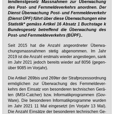
ten­dienst­ge­setz Mass­nah­men zur Über­wa­chung
des Post- und Fern­mel­de­ver­kehrs an­ord­nen. Der
Dienst Über­wa­chung Post- und Fern­mel­de­ver­kehr
(Dienst ÜPF) führt über die­se Über­wa­chun­gen ei­ne
Sta­tis­tik* ge­mäss Ar­ti­kel 16 Ab­satz 1 Buchs­ta­ge k
Bun­des­ge­setz be­tref­fend die Über­wa­chung des
Post- und Fern­mel­de­ver­kehrs (BÜPF)..
Seit 2015 hat die An­zahl an­ge­ord­ne­ter Über­wa­
chungs­mass­nah­men ste­tig ab­ge­nom­men. Im Jahr
2019 ist die An­zahl erst­mals wie­der an­ge­stie­gen, sank
im Jahr 2021 je­doch be­reits wie­der auf 8056 (ge­gen­
über 9085 im Vor­jahr).
Die Ar­ti­kel 269­bis und 269­ter der Straf­pro­zess­ord­nung
er­mög­li­chen zur Über­wa­chung des Fern­mel­de­ver­
kehrs den Ein­satz von be­son­de­ren tech­ni­schen Ge­rä­
ten (IM­SI-Cat­cher) bzw. In­for­ma­tik­pro­gram­men (Gov­
Wa­re). Die be­son­de­ren In­for­ma­tik­pro­gram­me wur­den
im Jahr 2021 11 Mal ein­ge­setzt (im Vor­jahr 13 Mal).
Die An­zahl Ein­sät­ze der be­son­de­ren tech­ni­schen Ge­