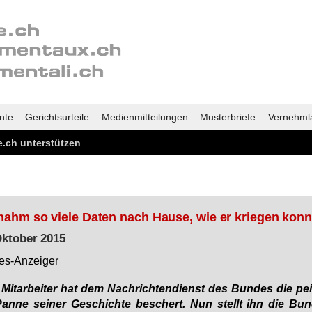
nte
Gerichtsurteile
Medienmitteilungen
Musterbriefe
Vernehml
.ch unterstützen
nahm so viele Daten nach Hause, wie er kriegen konn
Oktober 2015
es-An­zei­ger
Mit­ar­bei­ter hat dem Nach­rich­ten­dienst des Bun­des die pei
Pan­ne sei­ner Ge­schich­te be­schert. Nun stellt ihn die Bun­