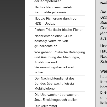
der Kompetenzen
walt
Nachrichtendienst verletzt
Die
Fernmeldegeheimnis
Unf
Illegale Fichierung durch den
Som
NDB - Update
Geh
Fichen Fritz fischt frische Fichen
jäh
Nachrichtendienst: GPDel
aus
bestätigt Vorwürfe von
Und 
grundrechte.ch
Hau­
Wie gehabt: Politische Betätigung
Nach
und Ausübung der Meinungs-,
Sch
Koalitions- und
Versammlungsfreiheit wird
Wä­r
fichiert
hät­
Der Nachrichtendienst des
for­
Bundes überwacht fleissig
hör­
Mobiltelefone
blie
Die Überwacher überwachen:
ei­n
Jetzt Einsichtsgesuch stellen!
ita­
Dunkelkammer