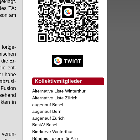
e­klagt.
n des TA:
r­son am
fort­ge­
i­schen
n die Er­
die ent­
er ha­be
Kollektivmitglieder
b­zu­si­
 Fu­si­on
Alternative Liste Winterthur
­se­hend
Alternative Liste Zürich
k­ten in
augenauf Basel
augenauf Bern
augenauf Zürich
BastA! Basel
Bierkurve Winterthur
 ver­un­
Bündnis Luzern für Alle