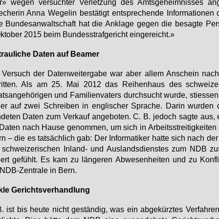
» we­gen ver­such­ter Ver­let­zung des Amts­ge­heim­nis­ses an­g
­che­rin An­na We­ge­lin be­stä­tigt ent­spre­chen­de In­for­ma­tio­ne
e Bundes­anwaltschaft hat die An­kla­ge ge­gen die be­sag­te Pe
k­to­ber 2015 beim Bun­des­straf­ge­richt ein­ge­reicht.»
trau­li­che Da­ten auf Bea­mer
Ver­such der Da­ten­wei­ter­ga­be war aber al­lem An­schein nach 
rit­ten. Als am 25. Mai 2012 das Rei­hen­haus des schwei­ze­r
ts­an­ge­hö­ri­gen und Fa­mi­li­en­va­ters durch­sucht wur­de, sties­se
­ler auf zwei Schrei­ben in eng­li­scher Spra­che. Dar­in wur­den 
de­ten Da­ten zum Ver­kauf an­ge­bo­ten. C. B. je­doch sag­te aus, 
Da­ten nach Hau­se ge­nom­men, um sich in Ar­beits­strei­tig­kei­ten a
n – die es tat­säch­lich gab: Der In­for­ma­ti­ker hat­te sich nach der
 schwei­ze­ri­schen In­land- und Aus­lands­diens­tes zum NDB zu
liert ge­fühlt. Es kam zu län­ge­ren Ab­we­sen­hei­ten und zu Kon­fli
NDB-Zen­tra­le in Bern.
­le Ge­richts­ver­hand­lung
. ist bis heu­te nicht ge­stän­dig, was ein ab­ge­kürz­tes Ver­fah­ren