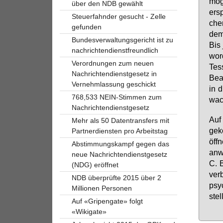
mög­
über den NDB gewählt
er­s
Steuerfahnder gesucht - Zelle
chen
gefunden
dem 
Bundesverwaltungsgericht ist zu
Bis 
nachrichtendienstfreundlich
wor­
Verordnungen zum neuen
Tes
Nachrichtendienstgesetz in
Bea­
Vernehmlassung geschickt
in d
768,533 NEIN-Stimmen zum
wach
Nachrichtendienstgesetz
Auf 
Mehr als 50 Datentransfers mit
ge­k
Partnerdiensten pro Arbeitstag
öff­
Abstimmungskampf gegen das
an­w
neue Nachrichtendienstgesetz
C. B
(NDG) eröffnet
ver­
NDB überprüfte 2015 über 2
psyc
Millionen Personen
stel
Auf «Gripengate» folgt
«Wikigate»