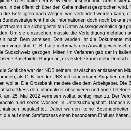
lich­te. Dies hät­te dem NDB ei­ne aus­ge­dehn­te Ge­richts­ver­h
part, in der öf­fent­lich über den Ge­heim­dienst ge­spro­chen wird.
 die Be­tei­lig­ten nach We­gen, wie ver­hin­dert wer­den kann, 
Bundes­straf­gericht heik­le In­for­ma­tio­nen doch noch be­kannt 
jetzt wa­ren die sicher­gestellten Da­ten aus­ser­ge­wöhn­lich gut ge
den. Um sie ein­zu­se­hen, muss­te die Ver­tei­di­gung mehr­fach
­sin nach Bern an­rei­sen. Dort wur­den ihr die Do­ku­men­te mi
mer vor­ge­führt. C. B. hat­te mehr­mals den An­walt ge­wech­selt
ie Süd­schweiz ge­zo­gen. Mit­ten im Ver­fah­ren gab der in Ita­li­en
­se­ne Ba­sel­bie­ter Bür­ger an, er ver­ste­he kaum mehr Deutsch.
die Schli­che war der NDB sei­nem in­zwi­schen ent­las­se­nen Mit­ar
om­men, als C. B. bei der UBS mit son­der­ba­ren An­ga­ben ein Ko
nen woll­te. Die Gross­bank mel­de­te dies dem Ar­beit­ge­ber. Die 
alt­schaft liess den In­for­ma­ti­ker ob­ser­vie­ren und hör­te Te­le­fo­n
. am 25. Mai 2012 ver­rei­sen woll­te, schlug man zu. Der Ver­dä
brach­te rund sechs Wo­chen in Un­ter­su­chungs­haft. Da­nach w
h­ia­trisch be­gut­ach­tet. Da­bei wur­den kei­ne Be­son­der­hei­ten 
lt, die auf ei­nen Straf­pro­zess ei­nen be­son­de­ren Ein­fluss hät­ten.