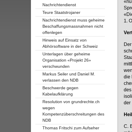
«nur
Nachrichtendienst
Spre
Teure Staatstrojaner
«Di
Nachrichtendienst muss geheime
1. O
Beschaffungsmassnahmen nicht
Ver­
offenlegen
Hinweis auf Einsatz von
Der 
Abhörsoftware in der Schweiz
sch
Unterlagen über geheime
Staa
Organisation «Projekt 26»
mitt
verschwunden
wen­
Markus Seiler und Daniel M.
die 
verlassen den NDB
cher
Beschwerde gegen
des
Kabelaufklärung
iso­
Resolution von grundrechte.ch
der 
wegen
Kompetenzüberschreitungen des
Heik
NDB
C. B
Thomas Fritschi zum Aufseher