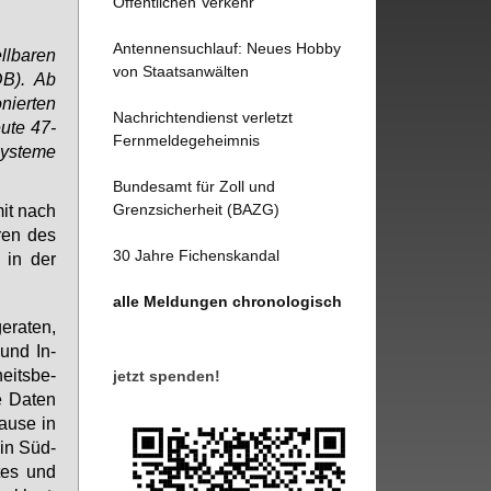
Öffentlichen Verkehr
Antennensuchlauf: Neues Hobby
llbaren
von Staatsanwälten
DB). Ab
nierten
Nachrichtendienst verletzt
ute 47-
Fernmeldegeheimnis
systeme
Bundesamt für Zoll und
Grenzsicherheit (BAZG)
mit nach
­ren des
30 Jahre Fichenskandal
n in der
alle Meldungen chronologisch
­ra­ten,
 und In­
eits­be­
jetzt spenden!
e Da­ten
au­se in
 in Süd­
s­tes und