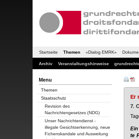
Startseite
Themen
«Dialog EMRK»
Dokume
Archiv
Veranstaltungshinweise
grundrechte
Menu
Themen
Er 
Staatsschutz
7. 
Revision des
Nachrichtengesetzes (NDG)
Ta­g
Unser Nachrichtendienst -
illegale Gesichtserkennung, neue
Ein 
Fichenskandale und Ausweitung
te 