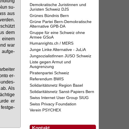
and­lung
Demokratische Juristinnen und
 Nun su­
Juristen Schweiz DJS
dass aus
Grünes Bündnis Bern
wer­den.
Grüne Partei Bern-Demokratische
­schützt
Alternative GPB-DA
 aus dem
Gruppe für eine Schweiz ohne
Armee GSoA
t ei­nem
Humanrights.ch / MERS
 und war
Junge Linke Alternative - JuLiA
 auf­ge­
JungsozialistInnen JUSO Schweiz
Liste gegen Armut und
Ausgrenzung
­bei­ter
Piratenpartei Schweiz
n­to er­
Referendum BWIS
Bun­des­
Solidaritätsnetz Region Basel
e ab. Als
Solidaritätsnetz Sanst-Papiers Bern
ch­ti­ge
Swiss Internet User Group SIUG
ur­de er
Swiss Privacy Foundation
fest­ge­
Verein PSYCHEX
Kontakt