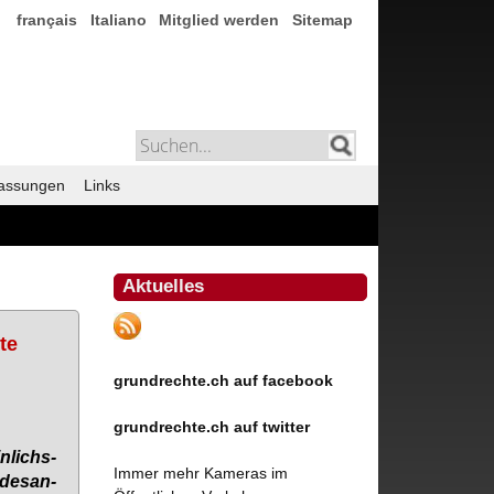
français
Italiano
Mitglied werden
Sitemap
assungen
Links
Aktuelles
te
grundrechte.ch auf facebook
grundrechte.ch auf twitter
n­lichs­
Immer mehr Kameras im
des­an­