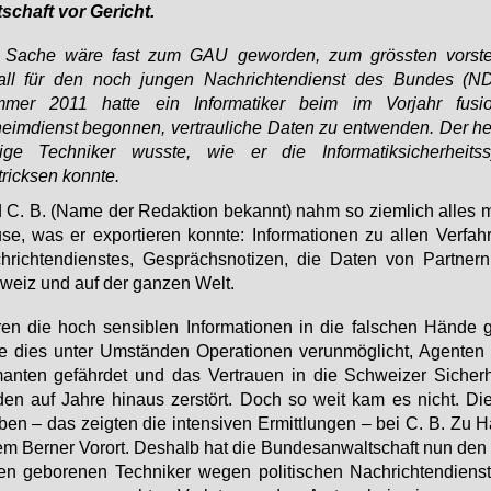
­schaft vor Ge­richt.
 Sache wäre fast zum GAU geworden, zum grössten vorste
all für den noch jungen Nachrichtendienst des Bundes (N
mer 2011 hatte ein Informatiker beim im Vorjahr fusio
eimdienst begonnen, vertrauliche Daten zu entwenden. Der he
rige Techniker wusste, wie er die Informatiksicherheits
tricksen konnte.
C. B. (Na­me der Re­dak­ti­on be­kannt) nahm so ziem­lich al­les 
se, was er ex­por­tie­ren konn­te: In­for­ma­tio­nen zu al­len Ver­fah
­rich­ten­diens­tes, Ge­sprächs­no­ti­zen, die Da­ten von Part­ner
weiz und auf der gan­zen Welt.
en die hoch sen­si­blen In­for­ma­tio­nen in die fal­schen Hän­de ge
te dies un­ter Um­stän­den Ope­ra­tio­nen ver­un­mög­licht, Agen­ten
man­ten ge­fähr­det und das Ver­trau­en in die Schwei­zer Si­cher­h
den auf Jah­re hin­aus zer­stört. Doch so weit kam es nicht. Di
­ben – das zeig­ten die in­ten­si­ven Er­mitt­lun­gen – bei C. B. Zu H
em Ber­ner Vor­ort. Des­halb hat die Bun­des­an­walt­schaft nun den
li­en ge­bo­re­nen Tech­ni­ker we­gen po­li­ti­schen Nach­rich­ten­dien