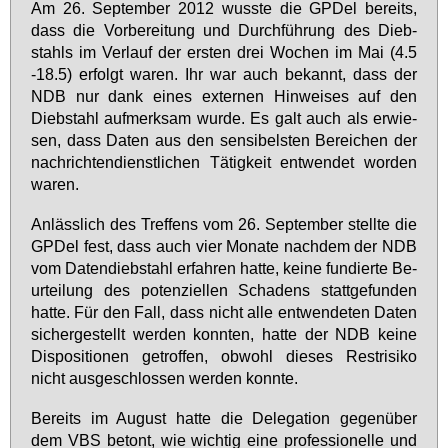
Am 26. Sep­tem­ber 2012 wuss­te die GPDel be­reits,
dass die Vor­be­rei­tung und Durch­füh­rung des Dieb­
stahls im Ver­lauf der ers­ten drei Wo­chen im Mai (4.5
-18.5) er­folgt wa­ren. Ihr war auch be­kannt, dass der
NDB nur dank ei­nes ex­ter­nen Hin­wei­ses auf den
Dieb­stahl auf­merk­sam wur­de. Es galt auch als er­wie­
sen, dass Da­ten aus den sen­si­bels­ten Be­rei­chen der
nach­rich­ten­dienst­li­chen Tä­tig­keit ent­wen­det wor­den
wa­ren.
An­läss­lich des Tref­fens vom 26. Sep­tem­ber stell­te die
GPDel fest, dass auch vier Mo­na­te nach­dem der NDB
vom Da­ten­dieb­stahl er­fah­ren hat­te, kei­ne fun­dier­te Be­
ur­tei­lung des po­ten­zi­el­len Scha­dens statt­ge­fun­den
hat­te. Für den Fall, dass nicht al­le ent­wen­de­ten Da­ten
si­cher­ge­stellt wer­den konn­ten, hat­te der NDB kei­ne
Dis­po­si­tio­nen ge­trof­fen, ob­wohl die­ses Rest­ri­si­ko
nicht aus­ge­schlos­sen wer­den konn­te.
Be­reits im Au­gust hat­te die De­le­ga­ti­on ge­gen­über
dem VBS be­tont, wie wich­tig ei­ne pro­fes­sio­nel­le und