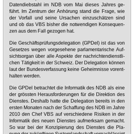
Da­ten­dieb­stahl im NDB vom Mai die­ses Jah­res ge­
führt. Im Zen­trum der An­hö­rung stand die Fra­ge, wie
der Vor­fall und sei­ne Ur­sa­chen ein­zu­schät­zen sind
und ob das VBS bis­her die not­wen­di­gen Kon­se­quen­
zen aus dem Fall ge­zo­gen hat.
Die Ge­schäfts­prü­fungs­de­le­ga­ti­on (GPDel) ist das von
Ge­set­zes we­gen vor­ge­se­he­ne par­la­men­ta­ri­sche Auf­
sichts­or­gan über al­le As­pek­te der nach­rich­ten­dienst­li­
chen Tä­tig­keit in der Schweiz. Der De­le­ga­ti­on kön­nen
laut der Bun­des­ver­fas­sung kei­ne Ge­heim­nis­se vor­ent­
hal­ten wer­den.
Die GPDel be­trach­tet die In­for­ma­tik des NDB als ei­ne
der gröss­ten Her­aus­for­de­run­gen für die Di­rek­ti­on des
Diens­tes. Des­halb hat­te die De­le­ga­ti­on be­reits in den
ers­ten Mo­na­ten nach der Schaf­fung des NDB im Jah­re
2010 den Chef VBS auf ver­schie­de­ne Ri­si­ken in der
In­for­ma­tik des neu­en Diens­tes auf­merk­sam ge­macht.
So war bei der Kon­zi­pie­rung des Diens­tes die Pla­
nung der zu­künf­ti­gen Sys­tem­land­schaft ver­nach­läs­sigt