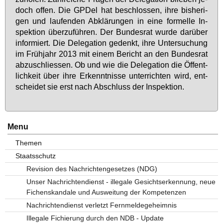
doch of­fen. Die GPDel hat be­schlos­sen, ih­re bis­he­ri­
gen und lau­fen­den Ab­klä­run­gen in ei­ne for­mel­le In­
spek­ti­on über­zu­füh­ren. Der Bun­des­rat wur­de dar­über
in­for­miert. Die De­le­ga­ti­on ge­denkt, ih­re Un­ter­su­chung
im Früh­jahr 2013 mit ei­nem Be­richt an den Bun­des­rat
ab­zu­schlies­sen. Ob und wie die De­le­ga­ti­on die Öf­fent­
lich­keit über ih­re Er­kennt­nis­se un­ter­rich­ten wird, ent­
schei­det sie erst nach Ab­schluss der In­spek­ti­on.
Menu
Themen
Staatsschutz
Revision des Nachrichtengesetzes (NDG)
Unser Nachrichtendienst - illegale Gesichtserkennung, neue
Fichenskandale und Ausweitung der Kompetenzen
Nachrichtendienst verletzt Fernmeldegeheimnis
Illegale Fichierung durch den NDB - Update