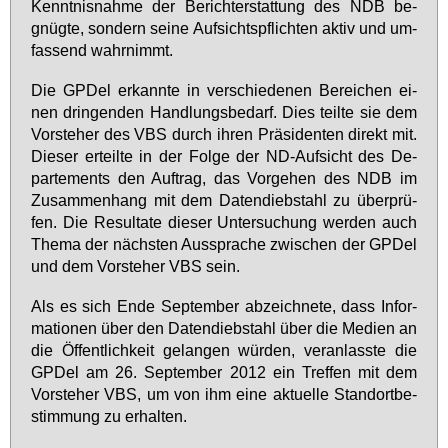
Kennt­nis­nah­me der Be­richt­er­stat­tung des NDB be­
gnüg­te, son­dern sei­ne Auf­sichts­pflich­ten ak­tiv und um­
fas­send wahr­nimmt.
Die GPDel er­kann­te in ver­schie­de­nen Be­rei­chen ei­
nen drin­gen­den Hand­lungs­be­darf. Dies teil­te sie dem
Vor­ste­her des VBS durch ih­ren Prä­si­den­ten di­rekt mit.
Die­ser er­teil­te in der Fol­ge der ND-Auf­sicht des De­
par­te­ments den Auf­trag, das Vor­ge­hen des NDB im
Zu­sam­men­hang mit dem Da­ten­dieb­stahl zu über­prü­
fen. Die Re­sul­ta­te die­ser Un­ter­su­chung wer­den auch
The­ma der nächs­ten Aus­spra­che zwi­schen der GPDel
und dem Vor­ste­her VBS sein.
Als es sich En­de Sep­tem­ber ab­zeich­ne­te, dass In­for­
ma­tio­nen über den Da­ten­dieb­stahl über die Me­di­en an
die Öf­fent­lich­keit ge­lan­gen wür­den, ver­an­lass­te die
GPDel am 26. Sep­tem­ber 2012 ein Tref­fen mit dem
Vor­ste­her VBS, um von ihm ei­ne ak­tu­el­le Stand­ort­be­
stim­mung zu er­hal­ten.