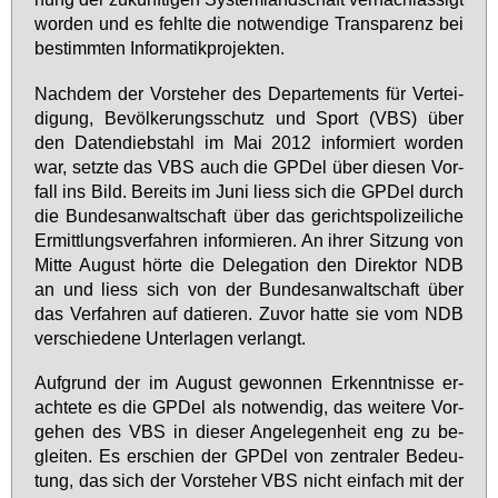
wor­den und es fehl­te die not­wen­di­ge Trans­pa­renz bei
be­stimm­ten In­for­ma­tik­pro­jek­ten.
Nach­dem der Vor­ste­her des De­par­te­ments für Ver­tei­
di­gung, Be­völ­ke­rungs­schutz und Sport (VBS) über
den Da­ten­dieb­stahl im Mai 2012 in­for­miert wor­den
war, setz­te das VBS auch die GPDel über die­sen Vor­
fall ins Bild. Be­reits im Ju­ni liess sich die GPDel durch
die Bun­des­an­walt­schaft über das ge­richts­po­li­zei­li­che
Er­mitt­lungs­ver­fah­ren in­for­mie­ren. An ih­rer Sit­zung von
Mit­te Au­gust hör­te die De­le­ga­ti­on den Di­rek­tor NDB
an und liess sich von der Bun­des­an­walt­schaft über
das Ver­fah­ren auf da­tie­ren. Zu­vor hat­te sie vom NDB
ver­schie­de­ne Un­ter­la­gen ver­langt.
Auf­grund der im Au­gust ge­won­nen Er­kennt­nis­se er­
ach­te­te es die GPDel als not­wen­dig, das wei­te­re Vor­
ge­hen des VBS in die­ser An­ge­le­gen­heit eng zu be­
glei­ten. Es er­schien der GPDel von zen­tra­ler Be­deu­
tung, das sich der Vor­ste­her VBS nicht ein­fach mit der