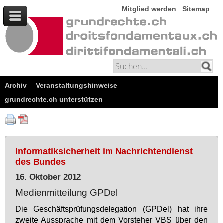
Mitglied werden
Sitemap
Archiv
Veranstaltungshinweise
grundrechte.ch unterstützen
Informatiksicherheit im Nachrichtendienst
des Bundes
16. Oktober 2012
Medienmitteilung GPDel
Die Ge­schäfts­prü­fungs­de­le­ga­ti­on (GPDel) hat ih­re
zwei­te Aus­spra­che mit dem Vor­ste­her VBS über den