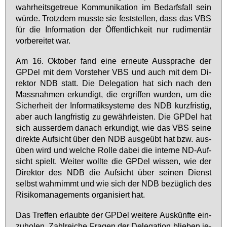
wahr­heits­ge­treue Kom­mu­ni­ka­ti­on im Be­darfs­fall sein
wür­de. Trotz­dem muss­te sie fest­stel­len, dass das VBS
für die In­for­ma­ti­on der Öf­fent­lich­keit nur ru­di­men­tär
vor­be­rei­tet war.
Am 16. Ok­to­ber fand ei­ne er­neu­te Aus­spra­che der
GPDel mit dem Vor­ste­her VBS und auch mit dem Di­
rek­tor NDB statt. Die De­le­ga­ti­on hat sich nach den
Mass­nah­men er­kun­digt, die er­grif­fen wur­den, um die
Si­cher­heit der In­for­ma­tik­sys­te­me des NDB kurz­fris­tig,
aber auch lang­fris­tig zu ge­währ­leis­ten. Die GPDel hat
sich aus­ser­dem da­nach er­kun­digt, wie das VBS sei­ne
di­rek­te Auf­sicht über den NDB aus­ge­übt hat bzw. aus­
üben wird und wel­che Rol­le da­bei die in­ter­ne ND-Auf­
sicht spielt. Wei­ter woll­te die GPDel wis­sen, wie der
Di­rek­tor des NDB die Auf­sicht über sei­nen Dienst
selbst wahr­nimmt und wie sich der NDB be­züg­lich des
Ri­si­ko­ma­nage­ments or­ga­ni­siert hat.
Das Tref­fen er­laub­te der GPDel wei­te­re Aus­künf­te ein­
zu­ho­len. Zahl­rei­che Fra­gen der De­le­ga­ti­on blie­ben je­