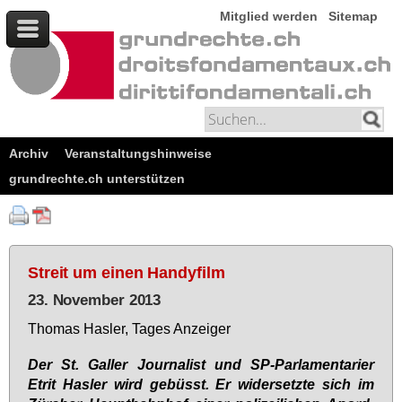
Mitglied werden
Sitemap
Archiv
Veranstaltungshinweise
grundrechte.ch unterstützen
Streit um einen Handyfilm
23. November 2013
Tho­mas Has­ler, Ta­ges An­zei­ger
Der St. Gal­ler Jour­na­list und SP-Par­la­men­ta­ri­er
Etrit Has­ler wird ge­büsst. Er wi­der­setz­te sich im