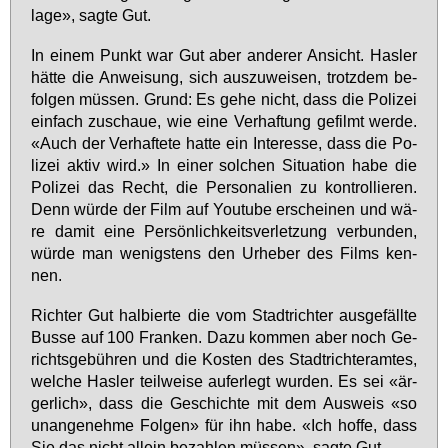
la­ge», sag­te Gut.
In ei­nem Punkt war Gut aber an­de­rer An­sicht. Has­ler
hät­te die An­wei­sung, sich aus­zu­wei­sen, trotz­dem be­
fol­gen müs­sen. Grund: Es ge­he nicht, dass die Po­li­zei
ein­fach zu­schaue, wie ei­ne Ver­haf­tung ge­filmt wer­de.
«Auch der Ver­haf­te­te hat­te ein In­ter­es­se, dass die Po­
li­zei ak­tiv wird.» In ei­ner sol­chen Si­tua­ti­on ha­be die
Po­li­zei das Recht, die Per­so­na­li­en zu kon­trol­lie­ren.
Denn wür­de der Film auf Youtube er­schei­nen und wä­
re da­mit ei­ne Per­sön­lich­keits­ver­let­zung ver­bun­den,
wür­de man we­nigs­tens den Ur­he­ber des Films ken­
nen.
Rich­ter Gut hal­bier­te die vom Stadt­rich­ter aus­ge­fäll­te
Bus­se auf 100 Fran­ken. Da­zu kom­men aber noch Ge­
richts­ge­büh­ren und die Kos­ten des Stadt­rich­ter­am­tes,
wel­che Has­ler teil­wei­se auf­er­legt wur­den. Es sei «är­
ger­lich», dass die Ge­schich­te mit dem Aus­weis «so
un­an­ge­neh­me Fol­gen» für ihn ha­be. «Ich hof­fe, dass
Sie das nicht al­lein be­zah­len müs­sen», sag­te Gut.