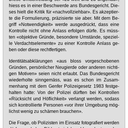
hiess es in ei­ner Be­schwer­de ans Bun­des­ge­richt. Die­
ses hielt die Kri­tik für «nach­voll­zieh­bar». Es ak­zep­tier­
te die For­mu­lie­rung, prä­zi­sier­te sie aber. Mit dem Be­
griff «Not­wen­dig­keit» wer­de aus­ge­drückt, dass ei­ne
Kon­trol­le nicht oh­ne An­lass er­fol­gen dür­fe. Es müss­
ten «ob­jek­ti­ve Grün­de, be­son­de­re Um­stän­de, spe­zi­el­
le Ver­dachts­ele­men­te» zu ei­ner Kon­trol­le An­lass ge­
ben oder die­se recht­fer­ti­gen.
Iden­ti­täts­ab­klä­run­gen «aus bloss vor­ge­scho­be­nen
Grün­den, per­sön­li­cher Neu­gier­de oder an­de­ren nich­ti­
gen Mo­ti­ven» sei­en nicht er­laubt. Das Bun­des­ge­richt
wie­der­hol­te sinn­ge­mäss, was es schon im Zu­sam­
men­hang mit dem Gen­fer Po­li­zei­ge­setz 1983 fest­ge­
hal­ten hat­te: Von der Po­li­zei dürf­ten bei Kon­trol­len
«Rück­sicht und Höf­lich­keit» ver­langt wer­den, so­dass
sich kon­trol­lier­te Per­so­nen «vor ih­rer Um­ge­bung mög­
lichst we­nig zu schä­men brau­chen».
Die Fra­ge, ob Po­li­zis­ten im Ein­satz fo­to­gra­fiert wer­den