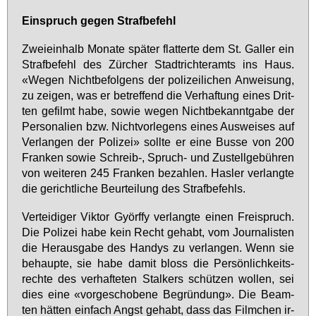
Ein­spruch ge­gen Straf­be­fehl
Zwei­ein­halb Mo­na­te spä­ter flat­ter­te dem St. Gal­ler ein
Straf­be­fehl des Zür­cher Stadt­rich­ter­amts ins Haus.
«We­gen Nicht­be­fol­gens der po­li­zei­li­chen An­wei­sung,
zu zei­gen, was er be­tref­fend die Ver­haf­tung ei­nes Drit­
ten ge­filmt ha­be, so­wie we­gen Nicht­be­kannt­ga­be der
Per­so­na­li­en bzw. Nicht­vor­le­gens ei­nes Aus­wei­ses auf
Ver­lan­gen der Po­li­zei» soll­te er ei­ne Bus­se von 200
Fran­ken so­wie Schreib-, Spruch- und Zu­stell­ge­büh­ren
von wei­te­ren 245 Fran­ken be­zah­len. Has­ler ver­lang­te
die ge­richt­li­che Be­ur­tei­lung des Straf­be­fehls.
Ver­tei­di­ger Vik­tor Györf­fy ver­lang­te ei­nen Frei­spruch.
Die Po­li­zei ha­be kein Recht ge­habt, vom Jour­na­lis­ten
die Her­aus­ga­be des Han­dys zu ver­lan­gen. Wenn sie
be­haup­te, sie ha­be da­mit bloss die Per­sön­lich­keits­
rech­te des ver­haf­te­ten Stal­kers schüt­zen wol­len, sei
dies ei­ne «vor­ge­scho­be­ne Be­grün­dung». Die Be­am­
ten hät­ten ein­fach Angst ge­habt, dass das Film­chen ir­