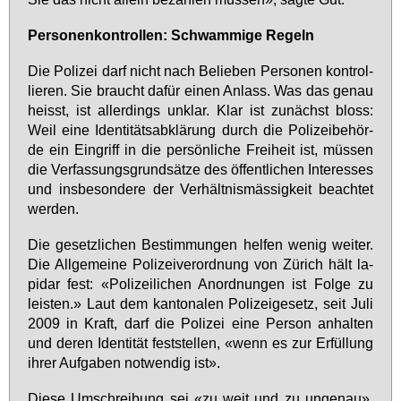
Per­so­nen­kon­trol­len: Schwam­mi­ge Re­geln
Die Po­li­zei darf nicht nach Be­lie­ben Per­so­nen kon­trol­
lie­ren. Sie braucht da­für ei­nen An­lass. Was das ge­nau
heisst, ist al­ler­dings un­klar. Klar ist zu­nächst bloss:
Weil ei­ne Iden­ti­täts­ab­klä­rung durch die Po­li­zei­be­hör­
de ein Ein­griff in die per­sön­li­che Frei­heit ist, müs­sen
die Ver­fas­sungs­grund­sät­ze des öf­fent­li­chen In­ter­es­ses
und ins­be­son­de­re der Ver­hält­nis­mäs­sig­keit be­ach­tet
wer­den.
Die ge­setz­li­chen Be­stim­mun­gen hel­fen we­nig wei­ter.
Die All­ge­mei­ne Po­li­zei­ver­ord­nung von Zü­rich hält la­
pi­dar fest: «Po­li­zei­li­chen An­ord­nun­gen ist Fol­ge zu
leis­ten.» Laut dem kan­to­na­len Po­li­zei­ge­setz, seit Ju­li
2009 in Kraft, darf die Po­li­zei ei­ne Per­son an­hal­ten
und de­ren Iden­ti­tät fest­stel­len, «wenn es zur Er­fül­lung
ih­rer Auf­ga­ben not­wen­dig ist».
Die­se Um­schrei­bung sei «zu weit und zu un­ge­nau»,