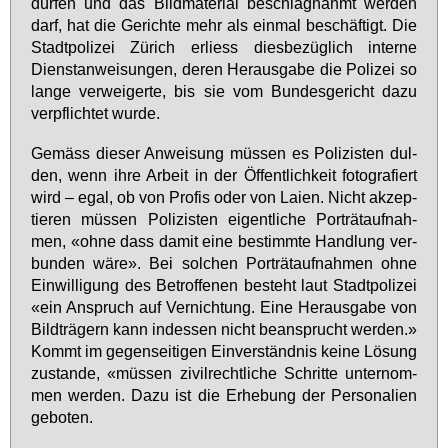
dür­fen und das Bild­ma­te­ri­al be­schlag­nahmt wer­den
darf, hat die Ge­rich­te mehr als ein­mal be­schäf­tigt. Die
Stadt­po­li­zei Zü­rich er­liess dies­be­züg­lich in­ter­ne
Dienst­an­wei­sun­gen, de­ren Her­aus­ga­be die Po­li­zei so
lan­ge ver­wei­ger­te, bis sie vom Bun­des­ge­richt da­zu
ver­pflich­tet wur­de.
Ge­mäss die­ser An­wei­sung müs­sen es Po­li­zis­ten dul­
den, wenn ih­re Ar­beit in der Öf­fent­lich­keit fo­to­gra­fiert
wird – egal, ob von Pro­fis oder von Lai­en. Nicht ak­zep­
tie­ren müs­sen Po­li­zis­ten ei­gent­li­che Por­trät­auf­nah­
men, «oh­ne dass da­mit ei­ne be­stimm­te Hand­lung ver­
bun­den wä­re». Bei sol­chen Por­trät­auf­nah­men oh­ne
Ein­wil­li­gung des Be­trof­fe­nen be­steht laut Stadt­po­li­zei
«ein An­spruch auf Ver­nich­tung. Ei­ne Her­aus­ga­be von
Bild­trä­gern kann in­des­sen nicht be­an­sprucht wer­den.»
Kommt im ge­gen­sei­ti­gen Ein­ver­ständ­nis kei­ne Lö­sung
zu­stan­de, «müs­sen zi­vil­recht­li­che Schrit­te un­ter­nom­
men wer­den. Da­zu ist die Er­he­bung der Per­so­na­li­en
ge­bo­ten.