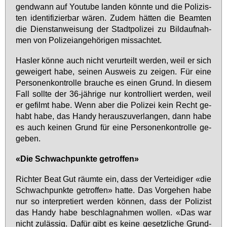
gend­wann auf Youtube lan­den könn­te und die Po­li­zis­
ten iden­ti­fi­zier­bar wä­ren. Zu­dem hät­ten die Be­am­ten
die Dienst­an­wei­sung der Stadt­po­li­zei zu Bild­auf­nah­
men von Po­li­zei­an­ge­hö­ri­gen miss­ach­tet.
Has­ler kön­ne auch nicht ver­ur­teilt wer­den, weil er sich
ge­wei­gert ha­be, sei­nen Aus­weis zu zei­gen. Für ei­ne
Per­so­nen­kon­trol­le brau­che es ei­nen Grund. In die­sem
Fall soll­te der 36-jäh­ri­ge nur kon­trol­liert wer­den, weil
er ge­filmt ha­be. Wenn aber die Po­li­zei kein Recht ge­
habt ha­be, das Han­dy her­aus­zu­ver­lan­gen, dann ha­be
es auch kei­nen Grund für ei­ne Per­so­nen­kon­trol­le ge­
ge­ben.
«Die Schwach­punk­te ge­trof­fen»
Rich­ter Beat Gut räum­te ein, dass der Ver­tei­di­ger «die
Schwach­punk­te ge­trof­fen» hat­te. Das Vor­ge­hen ha­be
nur so in­ter­pre­tiert wer­den kön­nen, dass der Po­li­zist
das Han­dy ha­be be­schlag­nah­men wol­len. «Das war
nicht zu­läs­sig. Da­für gibt es kei­ne ge­setz­li­che Grund­