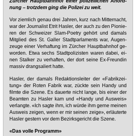
Zür­cher Haupt­bahn­hof ei­ner po­li­zei­li­chen An­ord­
nung – trotz­dem ging die Po­li­zei zu weit.
Vor ziem­lich ge­nau drei Jah­ren, kurz nach Mit­ter­nacht,
war der Jour­na­list Etrit Has­ler, der auch zu den Pio­nie­
ren der Schwei­zer Slam-Poe­try ge­hört und da­mals
Mit­glied des St. Gal­ler Stadt­par­la­ments war, Au­gen­
zeu­ge ei­ner Ver­haf­tung im Zür­cher Haupt­bahn­hof ge­
wor­den. Et­wa sechs Stadt­po­li­zis­ten wa­ren da­bei, ei­
nen Stal­ker zu ver­haf­ten, der dort sei­ne Ex-Freun­din
mas­siv drang­sa­liert hat­te.
Has­ler, der da­mals Re­dak­ti­ons­lei­ter der «Fa­brik­zei­
tung» der Ro­ten Fa­brik war, zück­te sein Han­dy und
film­te die Sze­ne. Es dau­er­te nicht lan­ge, bis ei­ner der
Be­am­ten zu Has­ler kam und «Han­dy und Aus­weis»
ver­lang­te. «Ich sag­te ihm, ich wür­de ihm ger­ne mei­nen
Aus­weis zei­gen, wenn er mir sei­nen zei­ge», er­läu­ter­te
Has­ler ges­tern vor dem Be­zirks­ge­richt die Sze­ne.
«Das vol­le Pro­gramm»