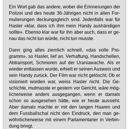
Ein Wort gab das an­de­re, wo­bei die Er­in­ne­run­gen der
Po­li­zei und des heu­te 36-Jäh­ri­gen nicht in al­len For­
mu­lie­run­gen de­ckungs­gleich sind. Je­den­falls war für
Has­ler «klar, dass ich ihm mein Han­dy aus­hän­di­gen
soll­te». Eben­so klar war für ihn aber auch, dass er ge­
nau das nicht tun wür­de, nicht tun muss­te.
Dann ging al­les ziem­lich schnell, «das vol­le Pro­
gramm», so Has­ler, lief an. Ver­haf­tung, Hand­schel­len,
Ab­trans­port, Schmo­ren auf der Ura­nia­wa­che. Als er
wie­der ent­las­sen wur­de, er­hielt er sei­nen Aus­weis und
sein Han­dy zu­rück. Der Film war nicht ge­löscht. Ob er
vi­sio­niert wor­den war, weiss Has­ler nicht. Die Ge­
schich­te, mut­mass­te er ges­tern vor Ge­richt, wä­re mög­
li­cher­wei­se an­ders aus­ge­gan­gen, wenn er da­mals
schon so aus­ge­se­hen hät­te, wie er heu­te aus­sieht.
Aber da­mals mach­te er mit den lan­gen Haa­ren und
dem Fuss­ball­schal nicht den Ein­druck, den man ge­
wöhn­li­cher­wei­se mit ei­nem Par­la­men­ta­ri­er in Ver­bin­
dung bringt.