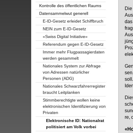
Kontrolle des öffentlichen Raums
Die 
Datensammelwut generell
Aus­
E-ID-Gesetz erleidet Schiffbruch
das 
fra­
NEIN zum E-ID-Gesetz
Aus­
«Swiss Digital Initiative»
jün­
Referendum gegen E-ID-Gesetz
Pro­
Immer mehr Flugpassagierdaten
elek
werden gesammelt
Ge­n
Nationales System zur Abfrage
von Adressen natürlicher
sen,
Personen (ADG)
soll
Iden­
Nationales Schwarzfahrerregister
braucht Leitplanken
Die­
Stimmberechtigte wollen keine
sche
elektronischen Identifizierung von
sun­
Privaten
re, 
Elektronische ID: Nationalrat
politisiert am Volk vorbei
«Ho­