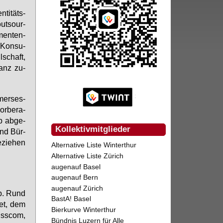
ti­täts­
out­sour­
­men­ten­
Kon­su­
l­schaft,
­anz zu­
mer­ses­
r­be­ra­
p ab­ge­
Kollektivmitglieder
und Bür­
­zie­hen
Alternative Liste Winterthur
Alternative Liste Zürich
augenauf Basel
augenauf Bern
augenauf Zürich
ab. Rund
BastA! Basel
det, dem
Bierkurve Winterthur
iss­com,
Bündnis Luzern für Alle