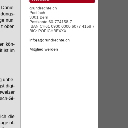
Da­ni­el
grundrechte.ch
Postfach
n­dungs­
3001 Bern
­ge nun,
Postkonto 60-774158-7
ganz oben
IBAN CH61 0900 0000 6077 4158 7
BIC: POFICHBEXXX
info(at)grundrechte.ch
zen kön­
Mitglied werden
it ist im
g un­be­
t di­gi­
hwei­zer
Tech-Gi­
sich die
a­ge of­