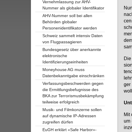
Vernehmlassung zur AHV-
Nun 
Nummer als globaler Identifikator
nach
AHV-Nummer soll bei allen
cen»
Behörden globaler
sch
Personenidentifikator werden
men­
Schweiz sammelt intensiv Daten
dem 
von Flugpassagieren
sam­
Bundesgesetz über anerkannte
elektronische
Die 
Identifizierungseinheiten
si­o
Moneyhouse AG muss
ten­
Datenbekanntgabe einschränken
lehn
Verfassungsbeschwerden gegen
ger 
die Ermittlungsbefugnisse des
woll
BKA zur Terrorismusbekämpfung
teilweise erfolgreich
Un­
Musik- und Filmkonzerne sollen
Mit 
auf dynamische IP-Adressen
um d
zugreifen dürfen
in­z
EuGH erklärt «Safe Harbor»-