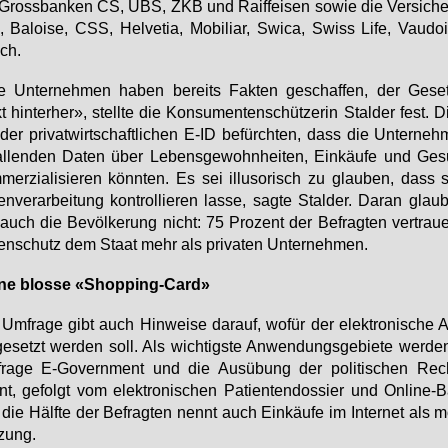
Gross­ban­ken CS, UBS, ZKB und Raiff­ei­sen so­wie die Ver­si­che
 Ba­loi­se, CSS, Hel­ve­tia, Mo­bi­li­ar, Swi­ca, Swiss Life, Vau­do
ich.
 Un­ter­neh­men ha­ben be­reits Fak­ten ge­schaf­fen, der Ge­set
t hin­ter­her», stell­te die Kon­su­men­ten­schüt­ze­rin Stal­der fest.
der pri­vat­wirt­schaft­li­chen E-ID be­fürch­ten, dass die Un­ter­neh
al­len­den Da­ten über Le­bens­ge­wohn­hei­ten, Ein­käu­fe und Ge­s
mer­zia­li­sie­ren könn­ten. Es sei il­lu­so­risch zu glau­ben, dass 
en­ver­ar­bei­tung kon­trol­lie­ren las­se, sag­te Stal­der. Dar­an glaub
auch die Be­völ­ke­rung nicht: 75 Pro­zent der Be­frag­ten ver­trau
en­schutz dem Staat mehr als pri­va­ten Un­ter­neh­men.
­ne blos­se «Shop­ping-Card»
Um­fra­ge gibt auch Hin­wei­se dar­auf, wo­für der elek­tro­ni­sche 
ge­setzt wer­den soll. Als wich­tigs­te An­wen­dungs­ge­bie­te wer­de
fra­ge E-Go­vern­ment und die Aus­übung der po­li­ti­schen Rec
t, ge­folgt vom elek­tro­ni­schen Pa­ti­en­ten­dos­sier und On­line-B
die Hälf­te der Be­frag­ten nennt auch Ein­käu­fe im In­ter­net als mö
zung.