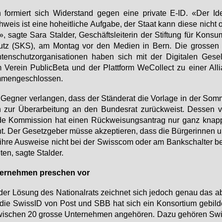
for­miert sich Wi­der­stand ge­gen ei­ne pri­va­te E-ID. «Der Iden­
­weis ist ei­ne ho­heit­li­che Auf­ga­be, der Staat kann die­se nicht 
, sag­te Sa­ra Stal­der, Ge­schäfts­lei­te­rin der Stif­tung für Kon­su
utz (SKS), am Mon­tag vor den Me­di­en in Bern. Die gros­sen 
ten­schutz­or­ga­ni­sa­tio­nen ha­ben sich mit der Di­gi­ta­len Ge­sel
Ver­ein Pu­bli­c­Be­ta und der Platt­form We­Collect zu ei­ner Al­li
men­ge­schlos­sen.
Geg­ner ver­lan­gen, dass der Stän­de­rat die Vor­la­ge in der Som­
n zur Über­ar­bei­tung an den Bun­des­rat zu­rück­weist. Des­sen vo
de Kom­mis­si­on hat ei­nen Rück­wei­sungs­an­trag nur ganz knap
t. Der Ge­setz­ge­ber müs­se ak­zep­tie­ren, dass die Bür­ge­rin­nen 
ih­re Aus­wei­se nicht bei der Swiss­com oder am Bank­schal­ter be
­ten, sag­te Stal­der.
ter­neh­men pre­schen vor
der Lö­sung des Na­tio­nal­rats zeich­net sich je­doch ge­nau das 
ie Swis­sID von Post und SBB hat sich ein Kon­sor­ti­um ge­bil­
wi­schen 20 gros­se Un­ter­neh­men an­ge­hö­ren. Da­zu ge­hö­ren Sw