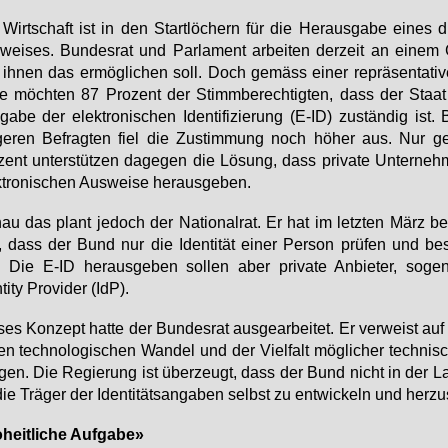
Wirt­schaft ist in den Start­lö­chern für die Her­aus­ga­be ei­nes di­
wei­ses. Bun­des­rat und Par­la­ment ar­bei­ten der­zeit an ei­nem 
ih­nen das er­mög­li­chen soll. Doch ge­mäss ei­ner re­prä­sen­ta­ti
ge möch­ten 87 Pro­zent der Stimm­be­rech­tig­ten, dass der Staat
ga­be der elek­tro­ni­schen Iden­ti­fi­zie­rung (E-ID) zu­stän­dig ist
ge­ren Be­frag­ten fiel die Zu­stim­mung noch hö­her aus. Nur ge
zent un­ter­stüt­zen da­ge­gen die Lö­sung, dass pri­va­te Un­ter­neh
­tro­ni­schen Aus­wei­se her­aus­ge­ben.
au das plant je­doch der Na­tio­nal­rat. Er hat im letz­ten März be
 dass der Bund nur die Iden­ti­tät ei­ner Per­son prü­fen und be­st
. Die E-ID her­aus­ge­ben sol­len aber pri­va­te An­bie­ter, so­ge­
ti­ty Pro­vi­der (IdP).
ses Kon­zept hat­te der Bun­des­rat aus­ge­ar­bei­tet. Er ver­weist au
n tech­no­lo­gi­schen Wan­del und der Viel­falt mög­li­cher tech­ni­s
gen. Die Re­gie­rung ist über­zeugt, dass der Bund nicht in der L
die Trä­ger der Iden­ti­täts­an­ga­ben selbst zu ent­wi­ckeln und her­zu­s
heit­li­che Auf­ga­be»