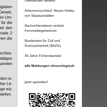
Öffentlichen Verkehr
gi­ta­len
Antennensuchlauf: Neues Hobby
Ge­setz,
von Staatsanwälten
­ven Um­
 für die
Nachrichtendienst verletzt
. Bei den
Fernmeldegeheimnis
­ra­de 2
­men die
Bundesamt für Zoll und
Grenzsicherheit (BAZG)
­schlos­
30 Jahre Fichenskandal
ä­ti­gen
nann­ten
alle Meldungen chronologisch
f den ra­
jetzt spenden!
cher Lö­
a­ge wä­
tel­len.