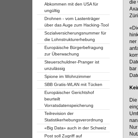
die 
Abkommen mit den USA für
Axa,
ungültig
Zü­r
Drohnen - vom Lastenträger
über das Auge zum Hacking-Tool
«Die
Sozialversicherungsnummer für
hink
die Lohnstrukturerhebung
ner 
Europäische Bürgerbefragung
an­f
zur Überwachung
kom­
Da­t
Steuerschuldner-Pranger ist
bar 
unzulässig
Da­t
Spione im Wohnzimmer
SBB Gratis-WLAN mit Tücken
Kei
Europäischer Gerichtshof
beurteilt
Die 
Vorratsdatenspeicherung
ein­
Um­
Teilrevision der
Statistikerhebungsverordnung
nann
Nur 
«Big Data» auch in der Schweiz
Nut­
Post soll Zugriff auf