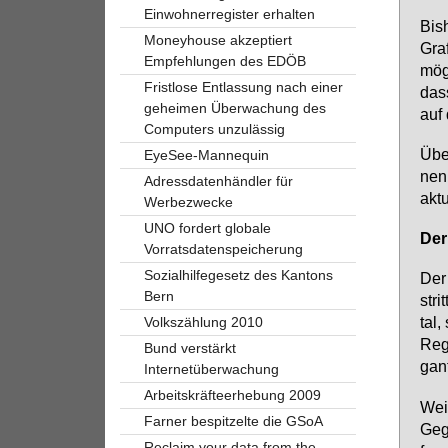
Einwohnerregister erhalten
Bis­
Moneyhouse akzeptiert
Graf
Empfehlungen des EDÖB
mög­
Fristlose Entlassung nach einer
dass
geheimen Überwachung des
auf 
Computers unzulässig
Über
EyeSee-Mannequin
nen,
Adressdatenhändler für
ak­t
Werbezwecke
UNO fordert globale
Der 
Vorratsdatenspeicherung
Sozialhilfegesetz des Kantons
Der 
Bern
stri
tal,
Volkszählung 2010
Re­g
Bund verstärkt
gan­
Internetüberwachung
Arbeitskräfteerhebung 2009
Weil
Farner bespitzelte die GSoA
Geg­
Reclaim your data from the