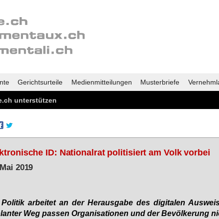
nte
Gerichtsurteile
Medienmitteilungen
Musterbriefe
Vernehml
.ch unterstützen
ktronische ID: Nationalrat politisiert am Volk vorbei
 Mai 2019
Po­li­tik ar­bei­tet an der Her­aus­ga­be des di­gi­ta­len Aus­wei­
lan­ter Weg pas­sen Or­ga­ni­sa­tio­nen und der Be­völ­ke­rung ni