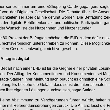
her sei es im­mer um ei­ne «Shop­ping-Card» ge­gan­gen, sag­te 
 von der Di­gi­ta­len Ge­sell­schaft. Die De­bat­te über die An­we
lich­kei­ten sei aber gar nie ge­führt wor­den. Die Be­fra­gung zei
 der di­gi­ta­le Be­hör­den­kon­takt und po­li­ti­sche Par­ti­zi­pa­ti­on 
der Wunsch­lis­te der Nut­ze­rin­nen und Nut­zer stün­den.
 80 Pro­zent der Be­frag­ten möch­ten die E-ID zu­dem da­für nut­
 rechts­ver­bind­lich un­ter­schrei­ben zu kön­nen. Die­se Mög­lich­ke
u­el­len Ge­set­zes­ent­wurf gar nicht vor­ge­se­hen.
All­tag ist di­gi­tal
Be­darf nach ei­ner E-ID ist für die Geg­ner ei­ner pri­va­ten Lö­sun
t­ten. Der All­tag der Kon­su­men­tin­nen und Kon­su­men­ten sei längs
 sag­te Stal­der. Ih­rer Mei­nung nach braucht es dring­lich ei­ne Sc
e­lung. Es be­ste­he die Ge­fahr, dass sonst die in­ter­na­tio­na­len 
ten ih­re ei­ge­nen Lö­sun­gen durch­setz­ten, sag­te Stal­der.
 ei­ne Ab­stim­mung zu Ver­zö­ge­run­gen füh­ren wür­de, hal­ten 
ner mit Re­fe­ren­dums­dro­hun­gen zu­rück. Die Al­li­anz lässt die Fr