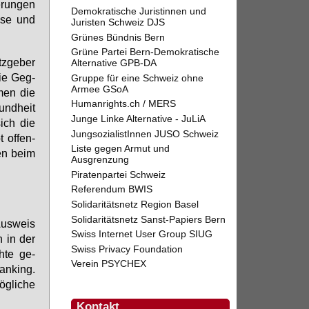
­run­gen
Demokratische Juristinnen und
i­se und
Juristen Schweiz DJS
Grünes Bündnis Bern
Grüne Partei Bern-Demokratische
z­ge­ber
Alternative GPB-DA
 Die Geg­
Gruppe für eine Schweiz ohne
Armee GSoA
­men die
Humanrights.ch / MERS
und­heit
Junge Linke Alternative - JuLiA
sich die
JungsozialistInnen JUSO Schweiz
t of­fen­
Liste gegen Armut und
­en beim
Ausgrenzung
Piratenpartei Schweiz
Referendum BWIS
Solidaritätsnetz Region Basel
Solidaritätsnetz Sanst-Papiers Bern
Aus­weis
Swiss Internet User Group SIUG
n in der
Swiss Privacy Foundation
h­te ge­
Verein PSYCHEX
an­king.
g­li­che
Kontakt