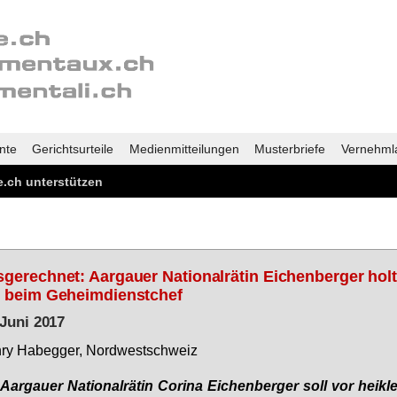
nte
Gerichtsurteile
Medienmitteilungen
Musterbriefe
Vernehml
.ch unterstützen
gerechnet: Aargauer Nationalrätin Eichenberger holt
 beim Geheimdienstchef
 Juni 2017
ry Ha­beg­ger, Nord­west­schweiz
Aar­gau­er Na­tio­nal­rä­tin Co­ri­na Ei­chen­ber­ger soll vor heik­