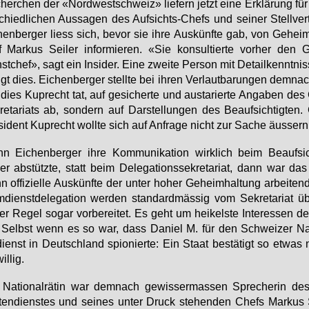
her­chen der «Nord­west­schweiz» lie­fern jetzt ei­ne Er­klä­rung für
schied­li­chen Aus­sa­gen des Auf­sichts-Chefs und sei­ner Stell­ver­tr
hen­ber­ger liess sich, be­vor sie ih­re Aus­künf­te gab, von Ge­heim
 Mar­kus Sei­ler in­for­mie­ren. «Sie kon­sul­tier­te vor­her den 
st­chef», sagt ein In­si­der. Ei­ne zwei­te Per­son mit De­tail­kennt­ni
tigt dies. Ei­chen­ber­ger stell­te bei ih­ren Ver­laut­ba­run­gen dem­na
dies Kuprecht tat, auf ge­si­cher­te und aus­ta­rier­te An­ga­ben de
re­ta­ri­ats ab, son­dern auf Dar­stel­lun­gen des Be­auf­sich­tig­ten
si­dent Kuprecht woll­te sich auf An­fra­ge nicht zur Sa­che äus­sern
 Ei­chen­ber­ger ih­re Kom­mu­ni­ka­ti­on wirk­lich beim Be­auf­sich
ler ab­stütz­te, statt beim De­le­ga­ti­ons­se­kre­ta­ri­at, dann war das
 of­fi­zi­el­le Aus­künf­te der un­ter ho­her Ge­heim­hal­tung ar­bei­te
­dienst­de­le­ga­ti­on wer­den stan­dard­mäs­sig vom Se­kre­ta­ri­at üb
er Re­gel so­gar vor­be­rei­tet. Es geht um hei­kels­te In­ter­es­sen 
. Selbst wenn es so war, dass Da­ni­el M. für den Schwei­zer Na
dienst in Deutsch­land spio­nier­te: Ein Staat be­stä­tigt so et­was 
wil­lig.
Na­tio­nal­rä­tin war dem­nach ge­wis­ser­mas­sen Spre­che­rin d
­ten­diens­tes und sei­nes un­ter Druck ste­hen­den Chefs Mar­kus S