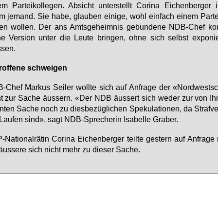
em Par­tei­kol­le­gen. Ab­sicht un­ter­stellt Co­ri­na Ei­chen­ber­ger
 je­mand. Sie ha­be, glau­ben ei­ni­ge, wohl ein­fach ei­nem Par­te
­fen wol­len. Der ans Amts­ge­heim­nis ge­bun­de­ne NDB-Chef ko
ne Ver­si­on un­ter die Leu­te brin­gen, oh­ne sich selbst ex­po­ni
­sen.
rof­fe­ne schwei­gen
Chef Mar­kus Sei­ler woll­te sich auf An­fra­ge der «Nord­west­
t zur Sa­che äus­sern. «Der NDB äus­sert sich we­der zur von Ih
­ten Sa­che noch zu dies­be­züg­li­chen Spe­ku­la­tio­nen, da Straf­ve
au­fen sind», sagt NDB-Spre­che­rin Isa­bel­le Gra­ber.
Na­tio­nal­rä­tin Co­ri­na Ei­chen­ber­ger teil­te ges­tern auf An­fra­ge
äus­se­re sich nicht mehr zu die­ser Sa­che.