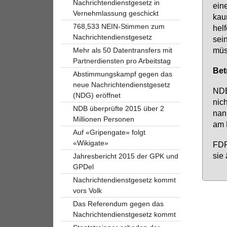
Nachrichtendienstgesetz in
ei­n
Vernehmlassung geschickt
kaum
768,533 NEIN-Stimmen zum
hel
Nachrichtendienstgesetz
sei­
müs
Mehr als 50 Datentransfers mit
Partnerdiensten pro Arbeitstag
Be­t
Abstimmungskampf gegen das
neue Nachrichtendienstgesetz
NDB-
(NDG) eröffnet
nich
NDB überprüfte 2015 über 2
nann
Millionen Personen
am L
Auf «Gripengate» folgt
«Wikigate»
FDP-
sie 
Jahresbericht 2015 der GPK und
GPDel
Nachrichtendienstgesetz kommt
vors Volk
Das Referendum gegen das
Nachrichtendienstgesetz kommt