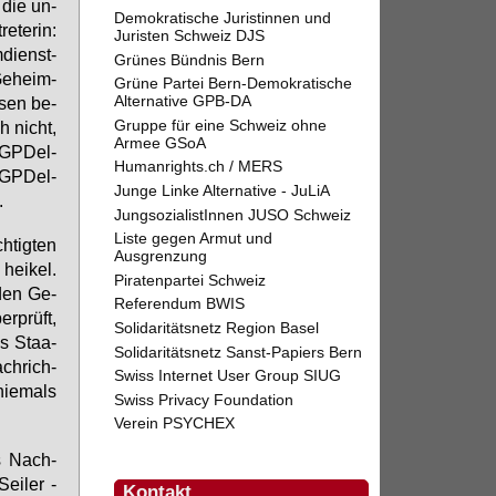
 die un­
Demokratische Juristinnen und
e­te­rin:
Juristen Schweiz DJS
­dienst­
Grünes Bündnis Bern
Ge­heim­
Grüne Partei Bern-Demokratische
Alternative GPB-DA
s­sen be­
Gruppe für eine Schweiz ohne
ch nicht,
Armee GSoA
s GPDel-
Humanrights.ch / MERS
. GPDel-
Junge Linke Alternative - JuLiA
.
JungsozialistInnen JUSO Schweiz
Liste gegen Armut und
­tig­ten
Ausgrenzung
 hei­kel.
Piratenpartei Schweiz
n­den Ge­
Referendum BWIS
er­prüft,
Solidaritätsnetz Region Basel
des Staa­
Solidaritätsnetz Sanst-Papiers Bern
ch­rich­
Swiss Internet User Group SIUG
nie­mals
Swiss Privacy Foundation
Verein PSYCHEX
es Nach­
ei­ler -
Kontakt