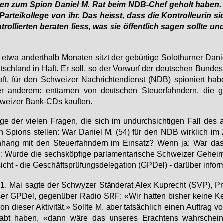
gen zum Spi­on Da­ni­el M. Rat beim NDB-Chef ge­holt ha­ben. 
Par­tei­kol­le­ge von ihr. Das heisst, dass die Kon­trol­leu­rin 
trol­lier­ten be­ra­ten liess, was sie öf­fent­lich sa­gen soll­te u
 et­wa an­dert­halb Mo­na­ten sitzt der ge­bür­ti­ge So­lo­thur­ner Da­ni
sch­land in Haft. Er soll, so der Vor­wurf der deut­schen Bun­des­
ft, für den Schwei­zer Nach­rich­ten­dienst (NDB) spio­niert ha­b
er an­de­rem: ent­tar­nen von deut­schen Steu­er­fahn­dern, die ge
wei­zer Bank-CDs kauf­ten.
i­ge der vie­len Fra­gen, die sich im un­durch­sich­ti­gen Fall des an
 Spi­ons stel­len: War Da­ni­el M. (54) für den NDB wirk­lich im
­hang mit den Steu­er­fahn­dern im Ein­satz? Wenn ja: War das 
 Wur­de die sechs­köp­fi­ge par­la­men­ta­ri­sche Schwei­zer Ge­heim
sicht - die Ge­schäfts­prü­fungs­de­le­ga­ti­on (GPDel) - dar­über in­for­
. Mai sag­te der Schwy­zer Stän­de­rat Alex Kuprecht (SVP), Prä
ser GPDel, ge­gen­über Ra­dio SRF: «Wir hat­ten bis­her kei­ne Ke
on die­ser Ak­ti­vi­tät.» Soll­te M. aber tat­säch­lich ei­nen Auf­tra
habt ha­ben, «dann wä­re das un­se­res Er­ach­tens wahr­schein