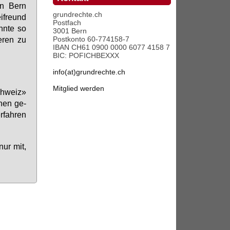
 in Bern
grundrechte.ch
i­freund
Postfach
nn­te so
3001 Bern
Postkonto 60-774158-7
e­ren zu
IBAN CH61 0900 0000 6077 4158 7
BIC: POFICHBEXXX
info(at)grundrechte.ch
Mitglied werden
schweiz»
­nen ge­
r­fah­ren
 nur mit,