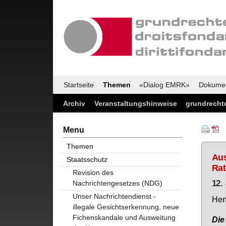
Startseite
Themen
«Dialog EMRK»
Dokume
Archiv
Veranstaltungshinweise
grundrechte
Menu
Themen
Aus
Staatsschutz
Rat
Revision des
12.
Nachrichtengesetzes (NDG)
Unser Nachrichtendienst -
Hen­
illegale Gesichtserkennung, neue
Fichenskandale und Ausweitung
Die 