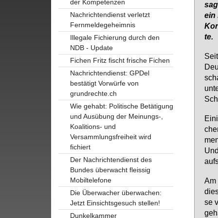
der Kompetenzen
sa­
Nachrichtendienst verletzt
ein 
Fernmeldegeheimnis
Kon­
te.
Illegale Fichierung durch den
NDB - Update
Seit
Fichen Fritz fischt frische Fichen
Deut
Nachrichtendienst: GPDel
scha
bestätigt Vorwürfe von
un­t
grundrechte.ch
Sch
Wie gehabt: Politische Betätigung
und Ausübung der Meinungs-,
Ei­n
Koalitions- und
chen
Versammlungsfreiheit wird
men
fichiert
Und:
Der Nachrichtendienst des
auf­
Bundes überwacht fleissig
Mobiltelefone
Am 1
die­
Die Überwacher überwachen:
se v
Jetzt Einsichtsgesuch stellen!
ge­
Dunkelkammer