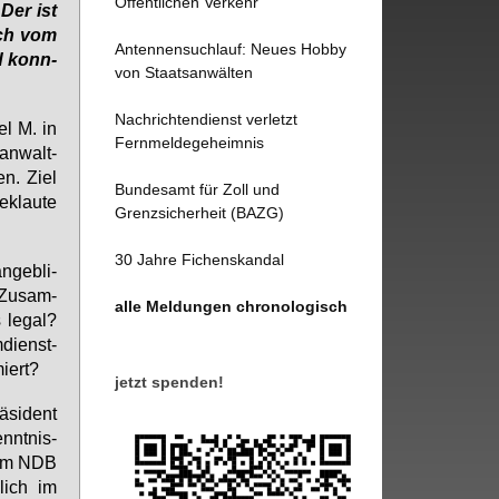
Öffentlichen Verkehr
Der ist
sich vom
Antennensuchlauf: Neues Hobby
nd konn­
von Staatsanwälten
Nachrichtendienst verletzt
­el M. in
Fernmeldegeheimnis
an­walt­
en. Ziel
Bundesamt für Zoll und
­klau­te
Grenzsicherheit (BAZG)
30 Jahre Fichenskandal
­geb­li­
 Zu­sam­
alle Meldungen chronologisch
le­gal?
­dienst­
miert?
jetzt spenden!
­si­dent
nnt­nis­
g vom NDB
­lich im