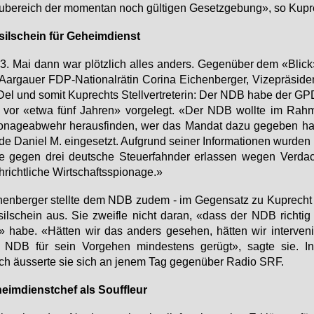
­be­reich der mo­men­tan noch gül­ti­gen Ge­setz­ge­bung», so Kupr
sil­schein für Ge­heim­dienst
. Mai dann war plötz­lich al­les an­ders. Ge­gen­über dem «Blick
Aar­gau­er FDP-Na­tio­nal­rä­tin Co­ri­na Ei­chen­ber­ger, Vi­ze­prä­si­de
l und so­mit Kuprechts Stell­ver­tre­te­rin: Der NDB ha­be der G
l vor «et­wa fünf Jah­ren» vor­ge­legt. «Der NDB woll­te im Rah
­na­ge­ab­wehr her­aus­fin­den, wer das Man­dat da­zu ge­ge­ben hat
de Da­ni­el M. ein­ge­setzt. Auf­grund sei­ner In­for­ma­tio­nen wur­den
le ge­gen drei deut­sche Steu­er­fahn­der er­las­sen we­gen Ver­da
­richt­li­che Wirt­schafts­spio­na­ge.»
hen­ber­ger stell­te dem NDB zu­dem - im Ge­gen­satz zu Kuprecht 
sil­schein aus. Sie zweif­le nicht dar­an, «dass der NDB rich­tig
» ha­be. «Hät­ten wir das an­ders ge­se­hen, hät­ten wir in­ter­ve­n
NDB für sein Vor­ge­hen min­des­tens ge­rügt», sag­te sie. In­h
ch äus­ser­te sie sich an je­nem Tag ge­gen­über Ra­dio SRF.
eim­dienst­chef als Souf­fleur