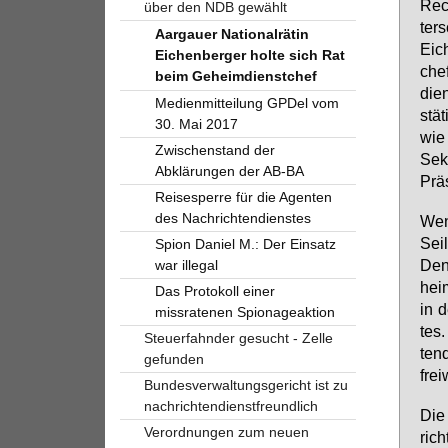
Re­c
über den NDB gewählt
ter­
Aargauer Nationalrätin
Ei­c
Eichenberger holte sich Rat
chef
beim Geheimdienstchef
dien
Medienmitteilung GPDel vom
stä­
30. Mai 2017
wie 
Zwischenstand der
Se­k
Abklärungen der AB-BA
Prä­
Reisesperre für die Agenten
des Nachrichtendienstes
Wenn
Sei­
Spion Daniel M.: Der Einsatz
Denn
war illegal
heim
Das Protokoll einer
in d
missratenen Spionageaktion
tes
Steuerfahnder gesucht - Zelle
ten­
gefunden
frei­
Bundesverwaltungsgericht ist zu
nachrichtendienstfreundlich
Die 
Verordnungen zum neuen
rich