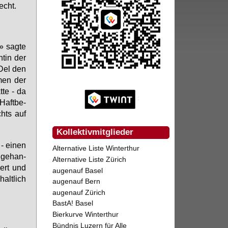
echt.
» sag­te
n­tin der
PDel den
­men der
­te - da
 Haft­be­
chts auf
Kollektivmitglieder
- ei­nen
Alternative Liste Winterthur
 ge­han­
Alternative Liste Zürich
iert und
augenauf Basel
alt­lich
augenauf Bern
augenauf Zürich
BastA! Basel
Bierkurve Winterthur
Bündnis Luzern für Alle