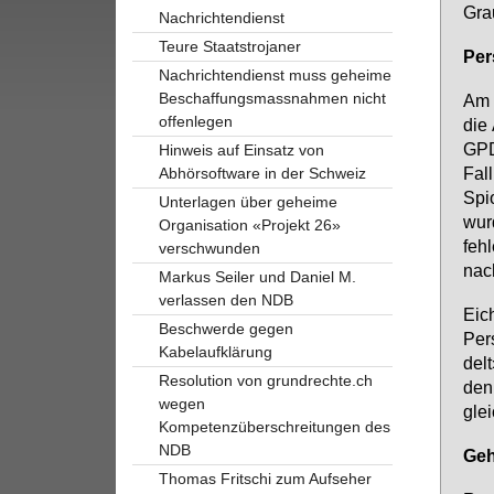
Grau
Nachrichtendienst
Teure Staatstrojaner
Per­
Nachrichtendienst muss geheime
Beschaffungsmassnahmen nicht
Am 3
offenlegen
die 
GPDe
Hinweis auf Einsatz von
Fal
Abhörsoftware in der Schweiz
Spio
Unterlagen über geheime
wur­
Organisation «Projekt 26»
feh­
verschwunden
nach
Markus Seiler und Daniel M.
verlassen den NDB
Ei­c
Beschwerde gegen
Per­
Kabelaufklärung
delt
Resolution von grundrechte.ch
den 
wegen
glei
Kompetenzüberschreitungen des
NDB
Ge­h
Thomas Fritschi zum Aufseher