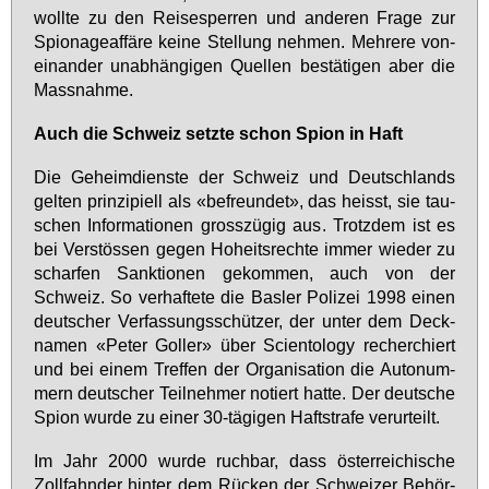
woll­te zu den Rei­se­sper­ren und an­de­ren Fra­ge zur
Spio­na­ge­af­fä­re kei­ne Stel­lung neh­men. Meh­re­re von­
ein­an­der un­ab­hän­gi­gen Quel­len be­stä­ti­gen aber die
Mass­nah­me.
Auch die Schweiz setz­te schon Spi­on in Haft
Die Ge­heim­diens­te der Schweiz und Deutsch­lands
gel­ten prin­zi­pi­ell als «be­freun­det», das heisst, sie tau­
schen In­for­ma­tio­nen gross­zü­gig aus. Trotz­dem ist es
bei Ver­stös­sen ge­gen Ho­heits­rech­te im­mer wie­der zu
schar­fen Sank­tio­nen ge­kom­men, auch von der
Schweiz. So ver­haf­te­te die Bas­ler Po­li­zei 1998 ei­nen
deut­scher Ver­fas­sungs­schüt­zer, der un­ter dem Deck­
na­men «Pe­ter Gol­ler» über Sci­en­to­lo­gy re­cher­chiert
und bei ei­nem Tref­fen der Or­ga­ni­sa­ti­on die Au­to­num­
mern deut­scher Teil­neh­mer no­tiert hat­te. Der deut­sche
Spi­on wur­de zu ei­ner 30-tä­gi­gen Haft­stra­fe ver­ur­teilt.
Im Jahr 2000 wur­de ruch­bar, dass ös­ter­rei­chi­sche
Zoll­fahn­der hin­ter dem Rü­cken der Schwei­zer Be­hör­