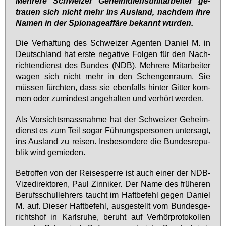
Meh­re­re Schwei­zer Ge­heim­dienst­mit­ar­bei­ter ge­
trau­en sich nicht mehr ins Aus­land, nach­dem ih­re
Na­men in der Spio­na­ge­af­fä­re be­kannt wur­den.
Die Ver­haf­tung des Schwei­zer Agen­ten Da­ni­el M. in
Deutsch­land hat ers­te ne­ga­ti­ve Fol­gen für den Nach­
rich­ten­dienst des Bun­des (NDB). Meh­re­re Mit­ar­bei­ter
wa­gen sich nicht mehr in den Schen­gen­raum. Sie
müs­sen fürch­ten, dass sie eben­falls hin­ter Git­ter kom­
men oder zu­min­dest an­ge­hal­ten und ver­hört wer­den.
Als Vor­sichts­mass­nah­me hat der Schwei­zer Ge­heim­
dienst es zum Teil so­gar Füh­rungs­per­so­nen un­ter­sagt,
ins Aus­land zu rei­sen. Ins­be­son­de­re die Bun­des­re­pu­
blik wird ge­mie­den.
Be­trof­fen von der Rei­se­sper­re ist auch ei­ner der NDB-
Vi­ze­di­rek­to­ren, Paul Zin­ni­ker. Der Na­me des frü­he­ren
Be­rufs­schul­leh­rers taucht im Haft­be­fehl ge­gen Da­ni­el
M. auf. Die­ser Haft­be­fehl, aus­ge­stellt vom Bun­des­ge­
richts­hof in Karls­ru­he, be­ruht auf Ver­hör­pro­to­kol­len