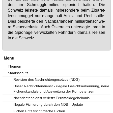
den im Schmugg­ler­mi­lieu spio­niert hat­ten. Die
Schweiz leis­te­te da­mals ins­be­son­de­re beim Zi­ga­ret­
ten­schmug­gel nur man­gel­haft Amts- und Rechts­hil­fe.
Dies be­scher­te den Nach­bar­län­dern mil­li­ar­den­schwe­
re Steu­er­ver­lus­te. Auch Ös­ter­reich un­ter­sag­te ih­ren in
die Spio­na­ge ver­wi­ckel­ten Fahn­dern da­mals Rei­sen
in die Schweiz.
Menu
Themen
Staatsschutz
Revision des Nachrichtengesetzes (NDG)
Unser Nachrichtendienst - illegale Gesichtserkennung, neue
Fichenskandale und Ausweitung der Kompetenzen
Nachrichtendienst verletzt Fernmeldegeheimnis
Illegale Fichierung durch den NDB - Update
Fichen Fritz fischt frische Fichen