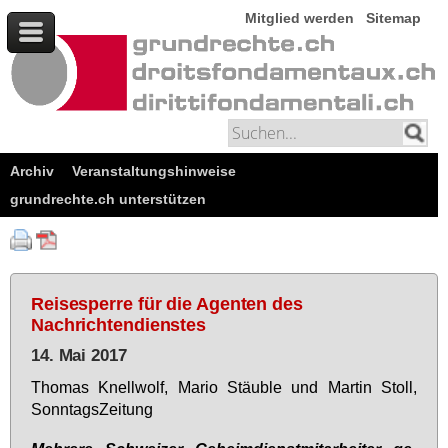
Mitglied werden
Sitemap
Archiv
Veranstaltungshinweise
grundrechte.ch unterstützen
Reisesperre für die Agenten des
Nachrichtendienstes
14. Mai 2017
Tho­mas Knell­wolf, Ma­rio Stäu­b­le und Mar­tin Stoll,
Sonn­tags­Zei­tung