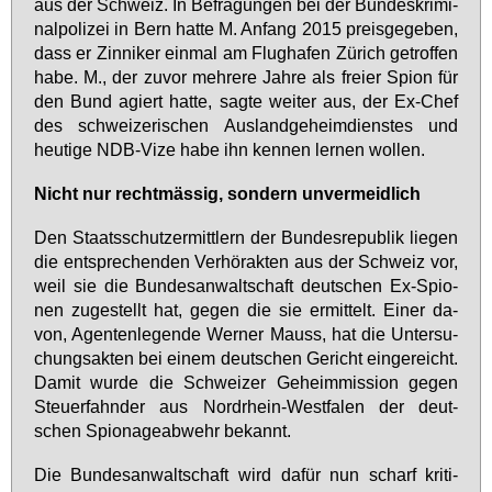
aus der Schweiz. In Be­fra­gun­gen bei der Bun­des­kri­mi­
nal­po­li­zei in Bern hat­te M. An­fang 2015 preis­ge­ge­ben,
dass er Zin­ni­ker ein­mal am Flug­ha­fen Zü­rich ge­trof­fen
ha­be. M., der zu­vor meh­re­re Jah­re als frei­er Spi­on für
den Bund agiert hat­te, sag­te wei­ter aus, der Ex-Chef
des schwei­ze­ri­schen Aus­land­ge­heim­diens­tes und
heu­ti­ge NDB-Vi­ze ha­be ihn ken­nen ler­nen wol­len.
Nicht nur recht­mäs­sig, son­dern un­ver­meid­lich
Den Staats­schutz­er­mitt­lern der Bun­des­re­pu­blik lie­gen
die ent­spre­chen­den Ver­hör­ak­ten aus der Schweiz vor,
weil sie die Bun­des­an­walt­schaft deut­schen Ex-Spio­
nen zu­ge­stellt hat, ge­gen die sie er­mit­telt. Ei­ner da­
von, Agen­ten­le­gen­de Wer­ner Mauss, hat die Un­ter­su­
chungs­ak­ten bei ei­nem deut­schen Ge­richt ein­ge­reicht.
Da­mit wur­de die Schwei­zer Ge­heim­mis­si­on ge­gen
Steu­er­fahn­der aus Nord­rhein-West­fa­len der deut­
schen Spio­na­ge­ab­wehr be­kannt.
Die Bun­des­an­walt­schaft wird da­für nun scharf kri­ti­