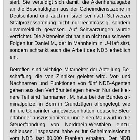
siert. Sie ver­tei­digt sich da­mit, die Ak­ten­her­aus­ga­be
an die Be­schul­dig­ten aus der Ge­heim­dienst­sze­ne in
Deutsch­land und auch in Is­ra­el sei nach Schwei­zer
Straf­pro­zess­ord­nung nicht nur recht­mäs­sig, son­dern
un­ver­meid­lich ge­we­sen. Auf Schwär­zun­gen wur­de
ver­zich­tet. Die Ak­ten­ein­sicht hat nun nicht nur schwe­re
Fol­gen für Da­ni­el M., der in Mann­heim in U-Haft sitzt,
son­dern schränkt auch die Ar­beit des NDB er­heb­lich
ein.
Be­trof­fen sind wich­ti­ge Mit­ar­bei­ter der Ab­tei­lung Be­
schaf­fung, die von Zin­ni­ker ge­lei­tet wird. Vor- und
Nach­na­men und Funk­tio­nen von fünf NDB-Agen­ten
ge­hen aus den Ver­hör­un­ter­la­gen her­vor. Nur der klei­
ne­re Teil sind Tarn­na­men. M. hat­te bei der Bun­des­kri­
mi­nal­po­li­zei in Bern in Grund­zü­gen of­fen­ge­legt, wie
ihn die Ge­nann­ten an­ge­wie­sen hät­ten, deut­sche Steu­
er­fahn­der aus­zu­spio­nie­ren und ei­nen Maul­wurf in die
Steu­er­fahn­dung von Nord­rhein-West­fa­len ein­zu­
schleu­sen. Ins­ge­samt ha­be er für Ge­heim­mis­sio­nen
vom NDB fast 80,000 Fran­ken er­hal­ten. Der NDB