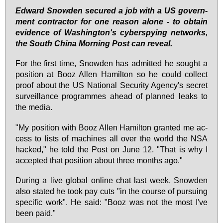
Ed­ward Snow­den se­cu­red a job with a US go­vern­
ment contrac­tor for one re­a­son alo­ne - to ob­tain
evi­dence of Wa­shing­ton's cy­bers­py­ing net­works,
the South Chi­na Morning Post can re­veal.
For the first time, Snow­den has ad­mit­ted he sought a
po­si­ti­on at Booz Al­len Ha­mil­ton so he could collect
pro­of about the US Na­tio­nal Se­cu­ri­ty Agen­cy's se­cret
sur­veil­lan­ce pro­gram­mes ahead of plan­ned leaks to
the me­dia.
"My po­si­ti­on with Booz Al­len Ha­mil­ton gran­ted me ac­
cess to lists of ma­chi­nes all over the world the NSA
ha­cked," he told the Post on Ju­ne 12. "That is why I
ac­cep­ted that po­si­ti­on about three months ago."
Du­ring a live glo­bal on­line chat last week, Snow­den
al­so sta­ted he took pay cuts "in the cour­se of pur­suing
spe­ci­fic work". He said: "Booz was not the most I've
be­en paid."