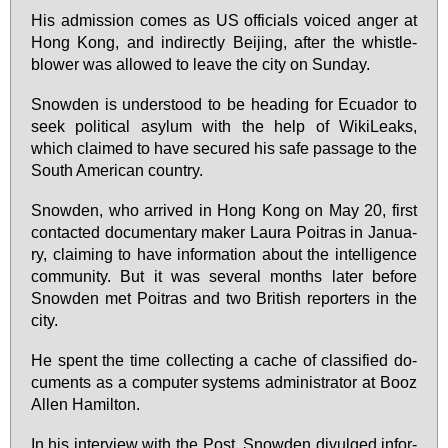
His ad­mis­si­on co­mes as US of­fi­ci­als voiced an­ger at
Hong Kong, and in­di­rect­ly Bei­jing, af­ter the whist­le-
blo­wer was al­lo­wed to lea­ve the ci­ty on Sun­day.
Snow­den is un­ders­tood to be hea­ding for Ecua­dor to
seek po­li­ti­cal asyl­um with the help of Wi­ki­Leaks,
which clai­med to ha­ve se­cu­red his safe pas­sa­ge to the
South Ame­ri­can coun­try.
Snow­den, who ar­ri­ved in Hong Kong on May 20, first
con­tac­ted do­cu­men­ta­ry ma­ker Lau­ra Poi­t­ras in Ja­nu­a­
ry, clai­ming to ha­ve in­for­ma­ti­on about the in­tel­li­gence
com­mu­ni­ty. But it was se­veral months la­ter be­fo­re
Snow­den met Poi­t­ras and two Bri­tish re­por­ters in the
ci­ty.
He spent the time collec­ting a cache of clas­si­fied do­
cu­ments as a com­pu­ter sys­tems ad­mi­nis­tra­tor at Booz
Al­len Ha­mil­ton.
In his in­ter­view with the Post, Snow­den di­vul­ged in­for­