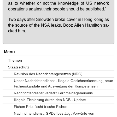
as to whe­ther or not the know­ledge of US net­work
ope­ra­ti­ons against their peop­le should be pu­blis­hed."
Two days af­ter Snow­den bro­ke co­ver in Hong Kong as
the sour­ce of the NSA leaks, Booz Al­len Ha­mil­ton sa­
cked him.
Menu
Themen
Staatsschutz
Revision des Nachrichtengesetzes (NDG)
Unser Nachrichtendienst - illegale Gesichtserkennung, neue
Fichenskandale und Ausweitung der Kompetenzen
Nachrichtendienst verletzt Fernmeldegeheimnis
Illegale Fichierung durch den NDB - Update
Fichen Fritz fischt frische Fichen
Nachrichtendienst: GPDel bestätigt Vorwürfe von