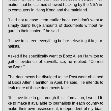
ma­ti­on that he clai­med show­ed hacking by the NSA in­
to com­pu­ters in Hong Kong and the main­land.
"I did not re­lease them ear­lier be­cau­se I don't want to
sim­ply dump hu­ge amounts of do­cu­ments wi­thout re­
gard to their con­tent," he said.
"I ha­ve to screen ever­y­thing be­fo­re re­leasing it to jour­
na­lists."
As­ked if he spe­ci­fi­cal­ly went to Booz Al­len Ha­mil­ton to
gather evi­dence of sur­veil­lan­ce, he re­plied: "Cor­rect
on Booz."
The do­cu­ments he di­vul­ged to the Post we­re ob­tai­ned
at Booz Al­len Ha­mil­ton in April, he said. He in­tends to
leak mo­re of tho­se do­cu­ments la­ter.
"If I ha­ve time to go through this in­for­ma­ti­on, I would li­
ke to ma­ke it avail­able to jour­na­lists in each coun­try to
ma­ke their own as­sess­ment, in­de­pen­dent of my bi­as,