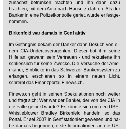
zu­nächst be­trun­ken mach­ten und ihn dann da­zu
brach­ten, mit dem Au­to nach Hau­se zu fah­ren. Als der
Ban­ker in ei­ne Po­li­zei­kon­trol­le ge­riet, wur­de er fest­ge­
nom­men.
Bir­ken­feld war da­mals in Genf ak­tiv
Im Ge­fäng­nis be­kam der Ban­ker dann Be­such von ei­
nem CIA-Un­der­co­ver­agen­ten: Die­ser bot ihm sei­ne
Hil­fe an, ge­wann sein Ver­trau­en - und re­kru­tier­te ihn
schliess­lich für sei­ne Zwe­cke. Die Ver­su­che der Ame­
ri­ka­ner, Ein­bli­cke in das Schwei­zer Ban­ken­sys­tem zu
er­lan­gen, er­schie­nen so in ei­nem neu­en Licht,
schreibt das Fi­nanz­por­tal Fi­news.ch.
Fi­news.ch geht in sei­nen Spe­ku­la­tio­nen noch wei­ter
und fragt sich: Wer war der Ban­ker, der von der CIA in
die Fal­le ge­lockt wur­de? Es könn­te sich um den UBS-
Whist­leb­lo­wer Brad­ley Bir­ken­feld han­deln, so das
Por­tal. Er sei 2007 in Genf sta­tio­niert ge­we­sen und ha­
be da­mals be­gon­nen, ers­te In­for­ma­tio­nen an die US-