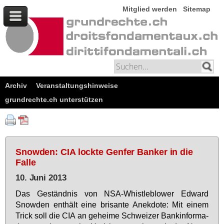
Mitglied werden
Sitemap
Archiv
Veranstaltungshinweise
grundrechte.ch unterstützen
Snowden: CIA lockte Genfer Banker in die
Falle
10. Juni 2013
Das Ge­ständ­nis von NSA-Whist­leb­lo­wer Ed­ward
Snow­den ent­hält ei­ne bri­san­te An­ek­do­te: Mit ei­nem
Trick soll die CIA an ge­hei­me Schwei­zer Ban­kin­for­ma­