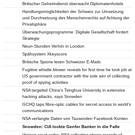
Britischer Geheimdienst überwacht Diplomatenhotels
Handlungsmöglichkeiten der Schweiz zur Umsetzung
und Durchsetzung des Menschenrechts auf Achtung der
Privatsphäre
Überwachungsprogramme: Digitale Gesellschaft fordert
Strategie
Neun-Stunden-Verhör in London
Spähsystem Xkeyscore
Britische Spione lesen Schweizer E-Mails
Fugitive whistle-blower reveals for first time he took job at
US government contractor with the sole aim of collecting
proof of spying activities
NSA targeted China's Tsinghua University in extensive
hacking attacks, says Snowden
GCHQ taps fibre-optic cables for secret access to world's
communications
NSA verlangte Daten von Tausenden Facebook-Konten
Snowden: CIA lockte Genfer Banker in die Falle
Verizon court order: NSA collecting phone records of