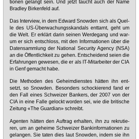
tio­nen ge­langt sein. Und jetzt taucht auch der Na­me
Brad­ley Bir­ken­feld auf.
Das In­ter­view, in dem Ed­ward Snow­den sich als Quel­
le des US-Über­wa­chungs­skan­dals ent­tarnt, geht um
die Welt. Er er­klärt dar­in sei­nen Wer­de­gang und war­
um er sich ent­schloss, mit den In­for­ma­tio­nen über die
Da­ten­samm­lung der Na­tio­nal Se­cu­ri­ty Agen­cy (NSA)
an die Öf­fent­lich­keit zu ge­hen. Ent­schei­dend sei­en die
Er­fah­run­gen ge­we­sen, die er als IT-Mit­ar­bei­ter der CIA
in Genf ge­macht ha­be.
Die Me­tho­den des Ge­heim­diens­tes hät­ten ihn ent­
setzt, so Snow­den. Be­son­ders scho­ckie­rend fand er
den Fall ei­nes Schwei­zer Ban­kers, der 2007 von der
CIA in ei­ne Fal­le ge­lockt wor­den sei, wie die bri­ti­sche
Zei­tung «The Guar­di­an» schreibt.
Agen­ten hät­ten den Auf­trag er­hal­ten, ihn zu re­kru­tie­
ren, um an ge­hei­me Schwei­zer Ban­kin­for­ma­tio­nen zu
ge­lan­gen. Sie ta­ten dies laut Snow­den, in­dem sie ihn