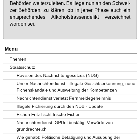
Be­hör­den wei­ter­zu­lei­ten. Es lie­ge nun an den Schwei­
zer Be­hör­den, zu klä­ren, ob in je­ner Pha­se auch ein
ent­spre­chen­des Al­ko­hol­stras­sen­de­likt ver­zeich­net
wor­den sei.
Menu
Themen
Staatsschutz
Revision des Nachrichtengesetzes (NDG)
Unser Nachrichtendienst - illegale Gesichtserkennung, neue
Fichenskandale und Ausweitung der Kompetenzen
Nachrichtendienst verletzt Fernmeldegeheimnis
Illegale Fichierung durch den NDB - Update
Fichen Fritz fischt frische Fichen
Nachrichtendienst: GPDel bestätigt Vorwürfe von
grundrechte.ch
Wie gehabt: Politische Betätigung und Ausübung der