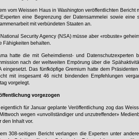
em vom Weis­sen Haus in Wa­shing­ton ver­öf­fent­lich­ten Be­richt
Ex­per­ten ei­ne Be­gren­zung der Da­ten­sam­me­lei so­wie ei­ne st
am­men­ar­beit mit ver­bün­de­ten Staa­ten an.
Na­tio­nal Se­cu­ri­ty Agen­cy (NSA) müs­se aber «ro­bus­te» ge­heim
he Fä­hig­kei­ten be­hal­ten.
ma hat­te die mit Ge­heim­dienst- und Da­ten­schutz­ex­per­ten be
mis­si­on nach der welt­wei­ten Em­pö­rung über die Späh­ak­ti­vi­tä
ein­ge­setzt. Das fünf­köp­fi­ge Gre­mi­um hat­te dem Prä­si­den­ten
icht mit ins­ge­samt 46 nicht bin­den­den Emp­feh­lun­gen ver­ga
­tag vor­ge­legt.
öf­fent­li­chung vor­ge­zo­gen
ei­gent­lich für Ja­nu­ar ge­plan­te Ver­öf­fent­li­chung zog das Weis
itt­woch we­gen «un­voll­stän­di­ger und un­zu­tref­fen­der» Me­di­en­b
 den In­halt vor.
em 308-sei­ti­gen Be­richt ver­lan­gen die Ex­per­ten un­ter an­de­