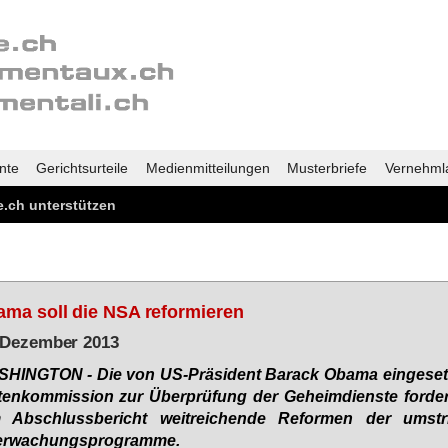
nte
Gerichtsurteile
Medienmitteilungen
Musterbriefe
Vernehml
.ch unterstützen
ma soll die NSA reformieren
 Dezember 2013
SHING­TON - Die von US-Prä­si­dent Ba­rack Oba­ma ein­ge­setz
ten­kom­mis­si­on zur Über­prü­fung der Ge­heim­diens­te for­der
 Ab­schluss­be­richt weit­rei­chen­de Re­for­men der um­strit
r­wa­chungs­pro­gram­me.