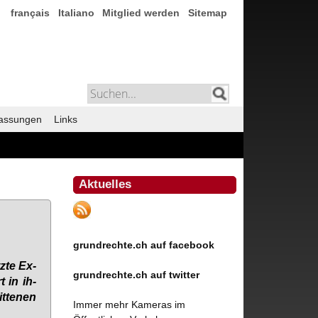
français
Italiano
Mitglied werden
Sitemap
assungen
Links
Aktuelles
grundrechte.ch auf facebook
­te Ex­
grundrechte.ch auf twitter
t in ih­
­te­nen
Immer mehr Kameras im