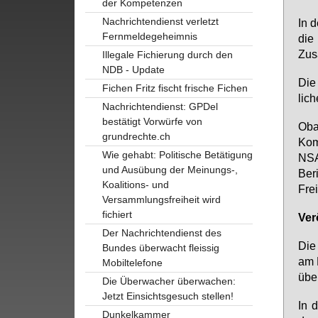
der Kompetenzen
Nachrichtendienst verletzt
In d
Fernmeldegeheimnis
die 
Zu­s
Illegale Fichierung durch den
NDB - Update
Die 
Fichen Fritz fischt frische Fichen
li­c
Nachrichtendienst: GPDel
bestätigt Vorwürfe von
Oba­
grundrechte.ch
Kom­
Wie gehabt: Politische Betätigung
NSA 
und Ausübung der Meinungs-,
Be­r
Koalitions- und
Frei
Versammlungsfreiheit wird
fichiert
Ver­
Der Nachrichtendienst des
Die 
Bundes überwacht fleissig
am M
Mobiltelefone
über
Die Überwacher überwachen:
Jetzt Einsichtsgesuch stellen!
In d
Dunkelkammer