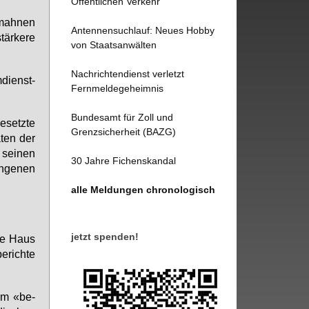
Öffentlichen Verkehr
 mah­nen
Antennensuchlauf: Neues Hobby
är­ke­re
von Staatsanwälten
Nachrichtendienst verletzt
­dienst­
Fernmeldegeheimnis
Bundesamt für Zoll und
­setz­te
Grenzsicherheit (BAZG)
­ten der
 sei­nen
30 Jahre Fichenskandal
n­ge­nen
alle Meldungen chronologisch
jetzt spenden!
­se Haus
e­rich­te
rem «be­