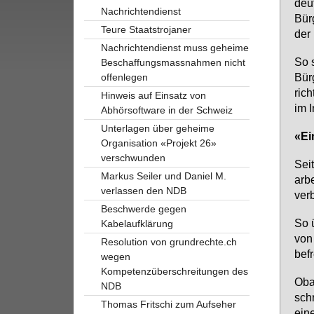
deu­
Nachrichtendienst
Bür­
Teure Staatstrojaner
der
Nachrichtendienst muss geheime
So s
Beschaffungsmassnahmen nicht
Bür­
offenlegen
rich
Hinweis auf Einsatz von
im I
Abhörsoftware in der Schweiz
Unterlagen über geheime
«Ei­
Organisation «Projekt 26»
verschwunden
Seit
Markus Seiler und Daniel M.
ar­b
verlassen den NDB
ver­
Beschwerde gegen
So ü
Kabelaufklärung
von 
Resolution von grundrechte.ch
be­f
wegen
Kompetenzüberschreitungen des
Oba­
NDB
schr
Thomas Fritschi zum Aufseher
ei­n