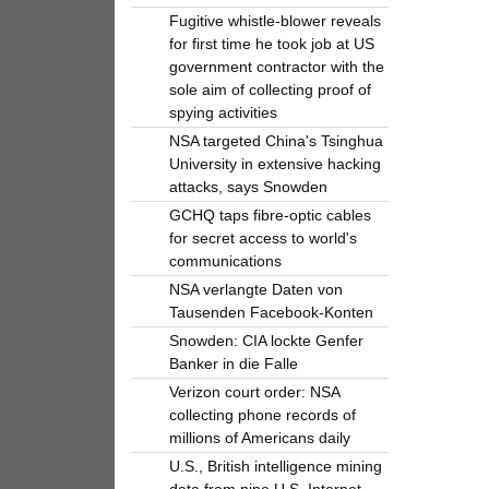
Fugitive whistle-blower reveals
for first time he took job at US
government contractor with the
sole aim of collecting proof of
spying activities
NSA targeted China's Tsinghua
University in extensive hacking
attacks, says Snowden
GCHQ taps fibre-optic cables
for secret access to world's
communications
NSA verlangte Daten von
Tausenden Facebook-Konten
Snowden: CIA lockte Genfer
Banker in die Falle
Verizon court order: NSA
collecting phone records of
millions of Americans daily
U.S., British intelligence mining
data from nine U.S. Internet