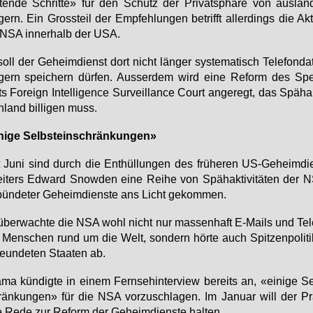
ten­de Schrit­te» für den Schutz der Pri­vat­sphä­re von aus­län­
gern. Ein Gross­teil der Emp­feh­lun­gen be­trifft al­ler­dings die Ak­ti­
 NSA in­ner­halb der USA.
oll der Ge­heim­dienst dort nicht län­ger sys­te­ma­tisch Te­le­fon­da
gern spei­chern dür­fen. Aus­ser­dem wird ei­ne Re­form des Spe­z
ts For­eign In­tel­li­gence Sur­veil­lan­ce Court an­ge­regt, das Späh­a
n­land bil­li­gen muss.
ni­ge Selbst­ein­schrän­kun­gen»
 Ju­ni sind durch die Ent­hül­lun­gen des frü­he­ren US-Ge­heim­die
ei­ters Ed­ward Snow­den ei­ne Rei­he von Späh­ak­ti­vi­tä­ten der
bün­de­ter Ge­heim­diens­te ans Licht ge­kom­men.
ber­wach­te die NSA wohl nicht nur mas­sen­haft E-Mails und Te­le­
Men­schen rund um die Welt, son­dern hör­te auch Spit­zen­po­li­ti
reun­de­ten Staa­ten ab.
ma kün­dig­te in ei­nem Fern­seh­in­ter­view be­reits an, «ei­ni­ge Se
än­kun­gen» für die NSA vor­zu­schla­gen. Im Ja­nu­ar will der Prä
e Re­de zur Re­form der Ge­heim­diens­te hal­ten.