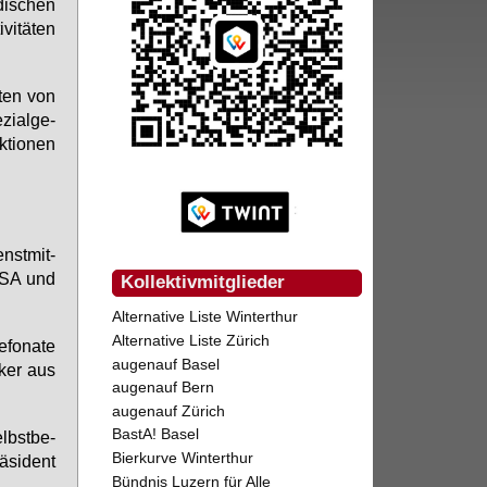
di­schen
vi­tä­ten
­ten von
i­al­ge­
k­tio­nen
nst­mit­
 NSA und
Kollektivmitglieder
Alternative Liste Winterthur
Alternative Liste Zürich
fo­na­te
augenauf Basel
­ker aus
augenauf Bern
augenauf Zürich
BastA! Basel
lbst­be­
Bierkurve Winterthur
­si­dent
Bündnis Luzern für Alle