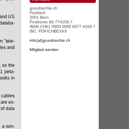
grundrechte.ch
Postfach
s and US
3001 Bern
Postkonto 60-774158-7
a­ta­ba­
IBAN CH61 0900 0000 6077 4158 7
BIC: POFICHBEXXX
info(at)grundrechte.ch
 "te­le­
bles and
Mitglied werden
d, so the
1 pe­ta­
books in
 ca­bles
 are ex­
 of da­ta
s a win­