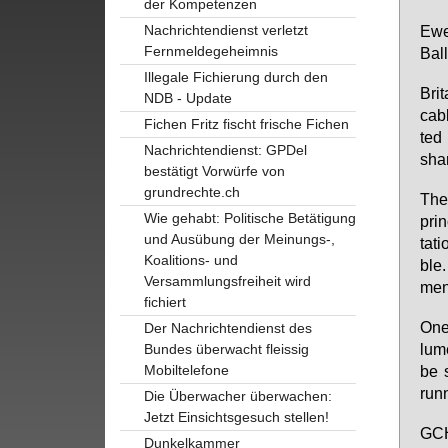
der Kompetenzen
Nachrichtendienst verletzt
Ewe
Fernmeldegeheimnis
Ball
Illegale Fichierung durch den
Bri­
NDB - Update
ca­b
Fichen Fritz fischt frische Fichen
ted 
Nachrichtendienst: GPDel
shar
bestätigt Vorwürfe von
grundrechte.ch
The 
Wie gehabt: Politische Betätigung
prin
und Ausübung der Meinungs-,
ta­t
Koalitions- und
ble.
Versammlungsfreiheit wird
ment
fichiert
One 
Der Nachrichtendienst des
lu­m
Bundes überwacht fleissig
Mobiltelefone
be s
run­
Die Überwacher überwachen:
Jetzt Einsichtsgesuch stellen!
GCH
Dunkelkammer