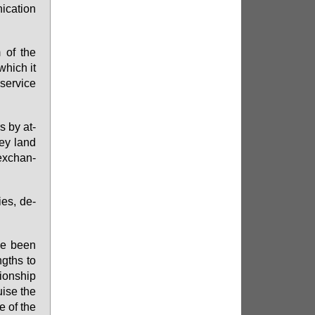
ca­ti­on
 of the
 which it
ser­vice
s by at­
they land
ex­ch­an­
ies, de­
ve be­en
ngths to
­ons­hip
i­se the
le of the