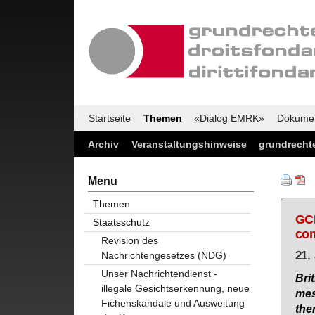
Startseite
Themen
«Dialog EMRK»
Dokume
Archiv
Veranstaltungshinweise
grundrechte
Menu
Themen
GCH
Staatsschutz
co
Revision des
21.
Nachrichtengesetzes (NDG)
Unser Nachrichtendienst -
Bri­
illegale Gesichtserkennung, neue
mes
Fichenskandale und Ausweitung
the