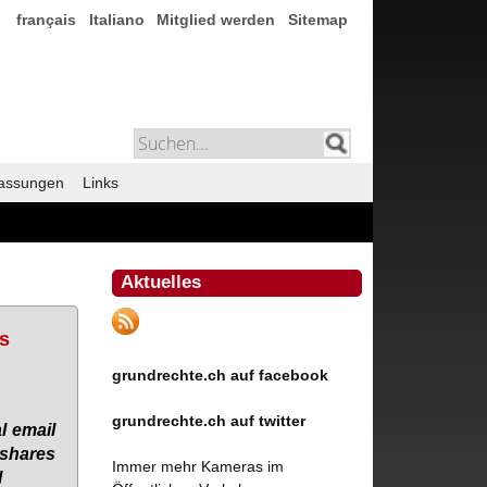
français
Italiano
Mitglied werden
Sitemap
assungen
Links
Aktuelles
's
grundrechte.ch auf facebook
grundrechte.ch auf twitter
al email
 sha­res
Immer mehr Kameras im
l