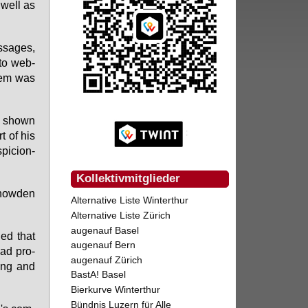
s well as
­sa­ges,
 to web­
­tem was
ts shown
t of his
pi­ci­on­
Kollektivmitglieder
Snow­den
Alternative Liste Winterthur
Alternative Liste Zürich
augenauf Basel
ued that
augenauf Bern
had pro­
augenauf Zürich
­ting and
BastA! Basel
Bierkurve Winterthur
Bündnis Luzern für Alle