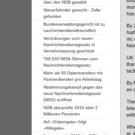
Bri­
über den NDB gewählt
mu­n
Steuerfahnder gesucht - Zelle
has 
gefunden
Bundesverwaltungsgericht ist zu
By 2
nachrichtendienstfreundlich
had 
Verordnungen zum neuen
nic 
Nachrichtendienstgesetz in
New
Vernehmlassung geschickt
UK o
768,533 NEIN-Stimmen zum
than
Nachrichtendienstgesetz
tac­
Mehr als 50 Datentransfers mit
Partnerdiensten pro Arbeitstag
By 
Abstimmungskampf gegen das
en a
neue Nachrichtendienstgesetz
(NDG) eröffnet
The 
NDB überprüfte 2015 über 2
brie
Millionen Personen
with
Auf «Gripengate» folgt
When
«Wikigate»
re a