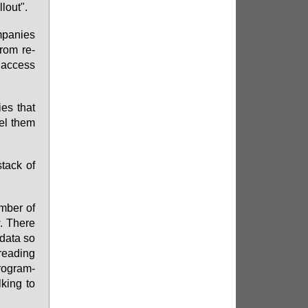
l­out".
­pa­nies
 from re­
 ac­cess
ies that
pel them
tack of
m­ber of
. The­re
 da­ta so
rea­ding
pro­gram­
­king to