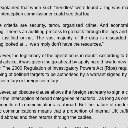
ex­plai­ned that when such "need­les" we­re found a log was ma
in­ter­cep­ti­on com­mis­sio­ner could see that log.
 cri­te­ria are se­cu­ri­ty, ter­ror, or­ga­nis­ed cri­me. And eco­no­
g. The­re's an au­dit­ing pro­cess to go back through the logs and s
ju­s­ti­fied or not. The vast ma­jo­ri­ty of the da­ta is dis­car­ded 
g loo­ked at … we sim­ply don't ha­ve the re­sour­ces."
­ver, the le­gi­ti­ma­cy of the ope­ra­ti­on is in doubt. Ac­cor­ding 
al ad­vice, it was gi­ven the go-ahead by ap­p­ly­ing old law to new 
y. The 2000 Re­gu­la­ti­on of In­ves­ti­ga­to­ry Powers Act (Ri­pa) re­qu
ping of de­fi­ned tar­gets to be aut­ho­ri­sed by a war­rant si­gned b
e­creta­ry or for­eign se­creta­ry.
­ver, an ob­scu­re clau­se al­lows the for­eign se­creta­ry to sign a cer­
or the in­ter­cep­ti­on of broad ca­te­go­ries of ma­te­ri­al, as long as o
mo­ni­to­red com­mu­ni­ca­ti­ons is ab­road. But the na­tu­re of mo­der
ic com­mu­ni­ca­ti­ons me­ans that a pro­por­ti­on of in­ter­nal UK traf­f
ed ab­road and then re­turns through the ca­bles.