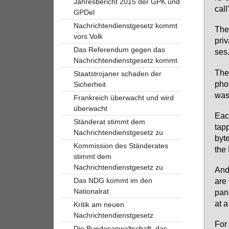
Jahresbericht 2015 der GPK und
call
GPDel
Nachrichtendienstgesetz kommt
The 
vors Volk
pri­
Das Referendum gegen das
ses
Nachrichtendienstgesetz kommt
The
Staatstrojaner schaden der
pho­
Sicherheit
was 
Frankreich überwacht und wird
überwacht
Each
Ständerat stimmt dem
tap­
Nachrichtendienstgesetz zu
byte
Kommission des Ständerates
the 
stimmt dem
Nachrichtendienstgesetz zu
And 
are 
Das NDG kommt im den
Nationalrat
pan­
at a
Kritik am neuen
Nachrichtendienstgesetz
For 
Die Bundesanwaltschaft, das