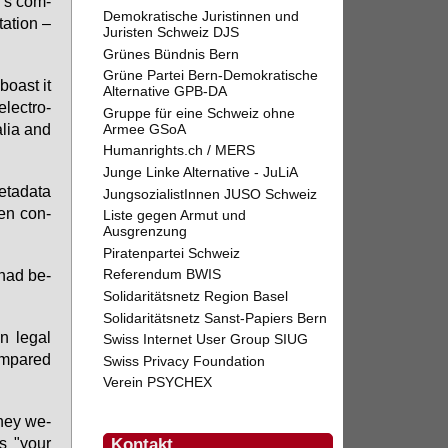
ld's com­
Demokratische Juristinnen und
a­ti­on –
Juristen Schweiz DJS
Grünes Bündnis Bern
Grüne Partei Bern-Demokratische
bo­ast it
Alternative GPB-DA
lec­tro­
Gruppe für eine Schweiz ohne
a­lia and
Armee GSoA
Humanrights.ch / MERS
Junge Linke Alternative - JuLiA
ta­da­ta
JungsozialistInnen JUSO Schweiz
­en con­
Liste gegen Armut und
Ausgrenzung
Piratenpartei Schweiz
had be­
Referendum BWIS
Solidaritätsnetz Region Basel
Solidaritätsnetz Sanst-Papiers Bern
n le­gal
Swiss Internet User Group SIUG
m­pa­red
Swiss Privacy Foundation
Verein PSYCHEX
 they we­
as "your
Kontakt