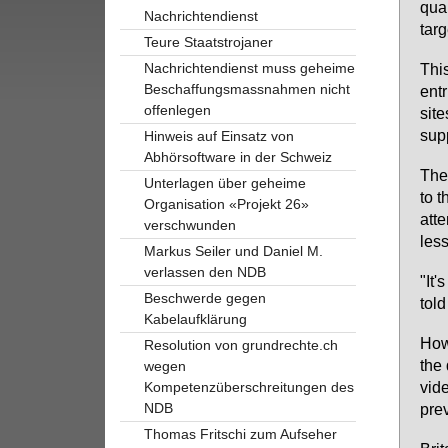
quan
Nachrichtendienst
tar­
Teure Staatstrojaner
Nachrichtendienst muss geheime
This
Beschaffungsmassnahmen nicht
ent­
offenlegen
site
sup­
Hinweis auf Einsatz von
Abhörsoftware in der Schweiz
The 
Unterlagen über geheime
to t
Organisation «Projekt 26»
at­t
verschwunden
less
Markus Seiler und Daniel M.
verlassen den NDB
"It'
Beschwerde gegen
told
Kabelaufklärung
Howe
Resolution von grundrechte.ch
the 
wegen
vi­d
Kompetenzüberschreitungen des
NDB
prev
Thomas Fritschi zum Aufseher