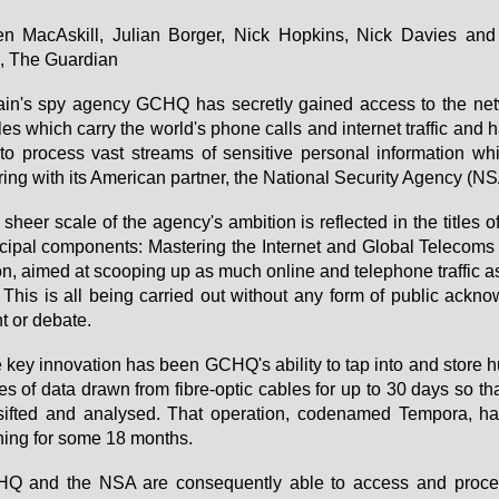
n Ma­cAs­kill, Ju­li­an Bor­ger, Nick Hop­kins, Nick Da­vies an
, The Guar­di­an
tain's spy agen­cy GCHQ has se­cret­ly gai­ned ac­cess to the net
les which car­ry the world's pho­ne calls and in­ter­net traf­fic and 
to pro­cess vast streams of sen­si­ti­ve per­so­nal in­for­ma­ti­on wh
ing with its Ame­ri­can part­ner, the Na­tio­nal Se­cu­ri­ty Agen­cy (NS
sheer sca­le of the agen­cy's am­bi­ti­on is re­flec­ted in the tit­les o
­ci­pal com­po­n­ents: Mas­te­ring the In­ter­net and Glo­bal Tel­e­coms
i­on, ai­med at sco­o­ping up as much on­line and te­le­pho­ne traf­fic a
 This is all being car­ri­ed out wi­thout any form of pu­blic ack­now
 or de­ba­te.
key in­no­va­ti­on has be­en GCHQ's abili­ty to tap in­to and store h
es of da­ta drawn from fib­re-op­tic ca­bles for up to 30 days so tha
ifted and ana­ly­sed. That ope­ra­ti­on, code­na­med Tem­po­ra, h
ning for so­me 18 months.
Q and the NSA are con­se­quent­ly able to ac­cess and pro­ce