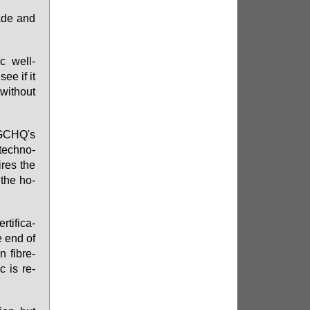
­de and
mic well-
ee if it
wi­thout
to GCHQ's
tech­no­
i­res the
y the ho­
ti­fi­ca­
ne end of
n fib­re-
ic is re­