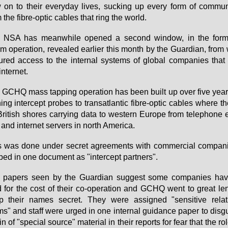
on to their ever­y­day li­ves, sucking up every form of com­mu­ni­
 the fib­re-op­tic ca­bles that ring the world.
 NSA has me­anw­hi­le opened a se­cond win­dow, in the form
m ope­ra­ti­on, re­vea­led ear­lier this month by the Guar­di­an, from
u­red ac­cess to the in­ter­nal sys­tems of glo­bal com­pa­nies that 
n­ter­net.
GCHQ mass tap­ping ope­ra­ti­on has be­en built up over fi­ve ye­ar
hing in­ter­cept pro­bes to trans­at­lan­tic fib­re-op­tic ca­bles whe­re 
ri­tish shores car­ry­ing da­ta to wes­tern Eu­ro­pe from te­le­pho­ne 
and in­ter­net ser­vers in north Ame­ri­ca.
 was do­ne un­der se­cret agree­ments with com­mer­ci­al com­pa­n
­bed in one do­cu­ment as "in­ter­cept part­ners".
 pa­pers se­en by the Guar­di­an sug­gest so­me com­pa­nies ha­
 for the cost of their co-ope­ra­ti­on and GCHQ went to gre­at le
 their na­mes se­cret. They we­re as­si­gned "sen­si­ti­ve re­la­ti
s" and staff we­re ur­ged in one in­ter­nal gui­dance pa­per to dis­gu
gin of "spe­cial sour­ce" ma­te­ri­al in their re­ports for fe­ar that the ro­