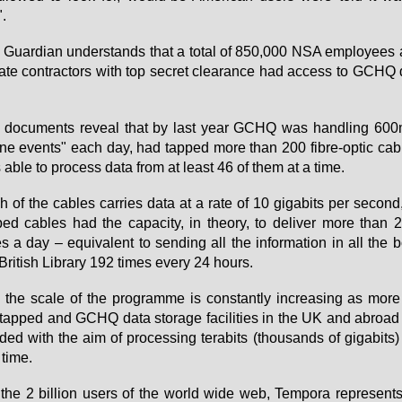
".
Guar­di­an un­der­stands that a to­tal of 850,000 NSA em­ployee
va­te contrac­tors with top se­cret cle­aran­ce had ac­cess to GCHQ d
.
 do­cu­ments re­veal that by last ye­ar GCHQ was hand­ling 600m
ne events" each day, had tap­ped mo­re than 200 fib­re-op­tic ca­
able to pro­cess da­ta from at least 46 of them at a time.
 of the ca­bles car­ri­es da­ta at a ra­te of 10 gi­ga­b­its per se­con
ped ca­bles had the ca­pa­ci­ty, in theo­ry, to de­li­ver mo­re than 2
s a day – equi­va­lent to sen­ding all the in­for­ma­ti­on in all the 
Bri­tish Li­bra­ry 192 times every 24 hours.
the sca­le of the pro­gram­me is con­stant­ly in­cre­a­sing as mo­re
tap­ped and GCHQ da­ta sto­r­a­ge fa­ci­li­ties in the UK and ab­road
ded with the aim of pro­ces­sing te­rab­its (thousands of gi­ga­b­its)
 time.
the 2 bil­li­on users of the world wi­de web, Tem­po­ra re­pres­ent