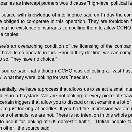
pa­nies as in­ter­cept part­ners would cau­se "high-le­vel po­li­ti­cal fal
sour­ce with know­ledge of in­tel­li­gence said on Fri­day the com
e ob­li­ged to co-ope­ra­te in this ope­ra­ti­on. They are for­bid­den
ling the exis­tence of war­rants com­pel­ling them to al­low GCHQ
he ca­bles.
­re's an over­ar­ching con­di­ti­on of the li­cen­sing of the com­pa­n
 ha­ve to co-ope­ra­te in this. Should they de­cli­ne, we can com­
o so. They ha­ve no choice."
 sour­ce said that alt­hough GCHQ was collec­ting a "vast hays
a" what they we­re loo­king for was "need­les".
sen­ti­al­ly, we ha­ve a pro­cess that al­lows us to select a small nu
­les in a haystack. We are not loo­king at every pie­ce of straw
cer­tain trig­gers that al­low you to dis­card or not ex­ami­ne a lot of
are just loo­king at need­les. If you had the im­pres­si­on we are 
li­ons of emails, we are not. The­re is no in­ten­ti­on in this who­le 
o use it for loo­king at UK do­mestic traf­fic – Bri­tish peop­le tal
 other," the sour­ce said.