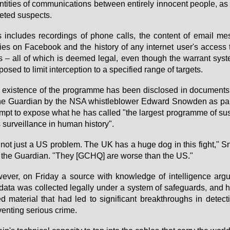
­ti­ties of com­mu­ni­ca­ti­ons bet­ween ent­i­re­ly in­no­cent peop­le, a
ge­ted sus­pects.
 in­clu­des re­cor­dings of pho­ne calls, the con­tent of email mes
ries on Face­book and the his­to­ry of any in­ter­net user's ac­cess
s – all of which is de­emed le­gal, even though the war­rant sys
po­sed to li­mit in­ter­cep­ti­on to a spe­ci­fied ran­ge of tar­gets.
exis­tence of the pro­gram­me has be­en dis­clo­sed in do­cu­men
he Guar­di­an by the NSA whist­leb­lo­wer Ed­ward Snow­den as par
empt to ex­po­se what he has cal­led "the lar­gest pro­gram­me of sus­
 sur­veil­lan­ce in hu­man his­to­ry".
s not just a US pro­blem. The UK has a hu­ge dog in this fight," 
 the Guar­di­an. "They [GCHQ] are worse than the US."
­ver, on Fri­day a sour­ce with know­ledge of in­tel­li­gence arg
da­ta was collec­ted le­gal­ly un­der a sys­tem of safe­guards, and 
ed ma­te­ri­al that had led to si­gni­fi­cant bre­akth­roughs in de­tec
en­ting se­rious cri­me.