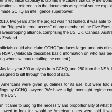
tain's tech­ni­cal ca­pa­ci­ty to tap in­to the ca­bles that car­ry the wor
i­ca­ti­ons – re­fer­red to in the do­cu­ments as spe­cial sour­ce ex­ploi­t
ma­de GCHQ an in­tel­li­gence su­per­power.
010, two ye­ars af­ter the pro­ject was first tri­al­led, it was able to 
the "big­gest in­ter­net ac­cess" of any mem­ber of the Fi­ve Eyes e
ea­ves­drop­ping al­li­an­ce, com­pri­sing the US, UK, Ca­na­da, Aus­tr
 Ze­a­land.
f­fi­ci­als could al­so claim GCHQ "pro­du­ces lar­ger amounts of me­
 NSA". (Me­ta­da­ta de­scri­bes ba­sic in­for­ma­ti­on on who has be
ting whom, wi­thout de­tailing the con­tent.)
May last ye­ar 300 ana­lysts from GCHQ, and 250 from the NSA, 
s­si­gned to sift through the flood of da­ta.
Ame­ri­cans we­re gi­ven gui­de­li­nes for its use, but we­re told i
­fings by GCHQ la­wy­ers: "We ha­ve a light over­sight re­gime co
 the US".
 it ca­me to jud­ging the ne­ces­si­ty and pro­por­tio­na­li­ty of what
l­lo­wed to look for, would-be Ame­ri­can users we­re told it w