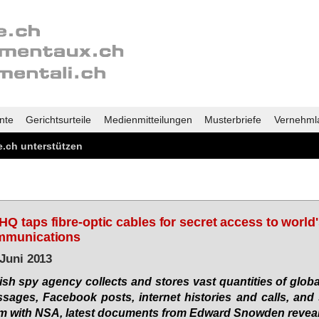
nte
Gerichtsurteile
Medienmitteilungen
Musterbriefe
Vernehml
.ch unterstützen
Q taps fibre-optic cables for secret access to world
mmunications
 Juni 2013
tish spy agen­cy collects and stores vast quan­ti­ties of glo­b
­sa­ges, Face­book posts, in­ter­net his­to­ries and calls, and
m with NSA, la­test do­cu­ments from Ed­ward Snow­den re­vea