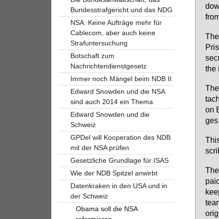
dow 
Bundesstrafgericht und das NDG
from
NSA: Keine Aufträge mehr für
Cablecom, aber auch keine
The
Strafuntersuchung
Pris
Botschaft zum
se­c
Nachrichtendienstgesetz
the i
Immer noch Mängel beim NDB II
The 
Edward Snowden und die NSA
ta­c
sind auch 2014 ein Thema
on B
Edward Snowden und die
ges 
Schweiz
GPDel will Kooperation des NDB
This
mit der NSA prüfen
scri
Gesetzliche Grundlage für ISAS
The
Wie der NDB Spitzel anwirbt
paid
Datenkraken in den USA und in
keep
der Schweiz
team
Obama soll die NSA
ori­
reformieren