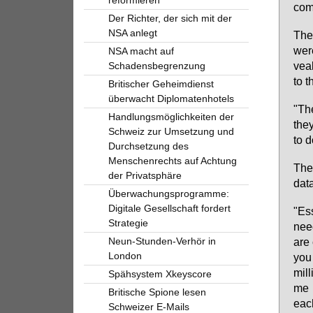
com­
Der Richter, der sich mit der
NSA anlegt
The 
we­r
NSA macht auf
vea­
Schadensbegrenzung
to t
Britischer Geheimdienst
überwacht Diplomatenhotels
"The
Handlungsmöglichkeiten der
they
Schweiz zur Umsetzung und
to d
Durchsetzung des
Menschenrechts auf Achtung
The
der Privatsphäre
da­t
Überwachungsprogramme:
Digitale Gesellschaft fordert
"Es­
Strategie
need
Neun-Stunden-Verhör in
are 
London
you 
mil­
Spähsystem Xkeyscore
me t
Britische Spione lesen
each
Schweizer E-Mails