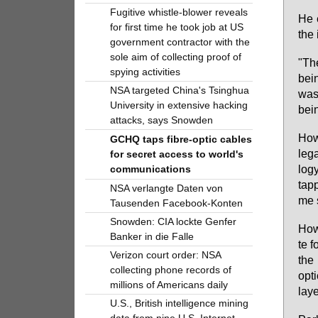
Fugitive whistle-blower reveals
He 
for first time he took job at US
the 
government contractor with the
sole aim of collecting proof of
"The
spying activities
bein
NSA targeted China's Tsinghua
was 
University in extensive hacking
bein
attacks, says Snowden
Howe
GCHQ taps fibre-optic cables
le­g
for secret access to world's
lo­g
communications
tap­
NSA verlangte Daten von
me s
Tausenden Facebook-Konten
Snowden: CIA lockte Genfer
Howe
Banker in die Falle
te f
Verizon court order: NSA
the 
collecting phone records of
op­t
millions of Americans daily
lay­
U.S., British intelligence mining
data from nine U.S. Internet