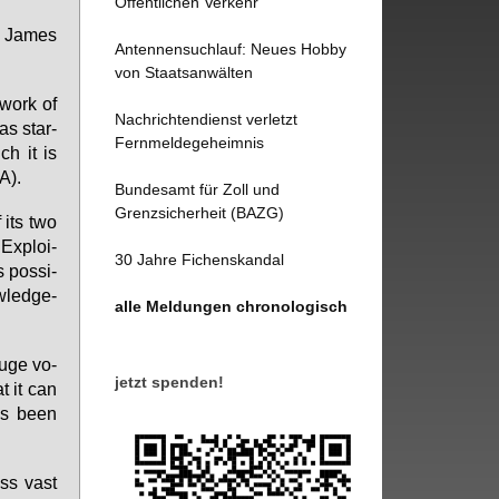
Öffentlichen Verkehr
d Ja­mes
Antennensuchlauf: Neues Hobby
von Staatsanwälten
­work of
Nachrichtendienst verletzt
has star­
Fernmeldegeheimnis
ich it is
A).
Bundesamt für Zoll und
Grenzsicherheit (BAZG)
f its two
 Ex­ploi­
30 Jahre Fichenskandal
s pos­si­
­led­ge­
alle Meldungen chronologisch
u­ge vo­
jetzt spenden!
t it can
as be­en
ss vast