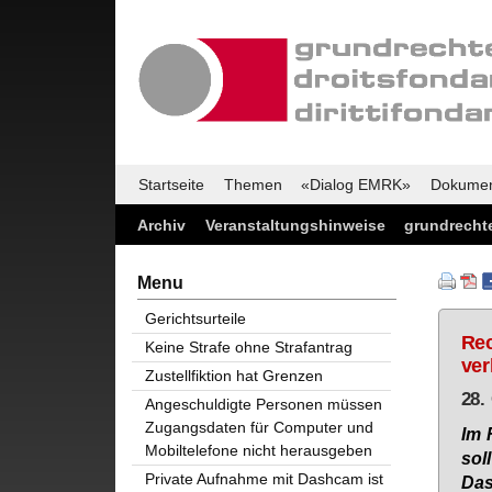
Startseite
Themen
«Dialog EMRK»
Dokume
Archiv
Veranstaltungshinweise
grundrechte
Menu
Gerichtsurteile
Rec
Keine Strafe ohne Strafantrag
ver
Zustellfiktion hat Grenzen
28.
Angeschuldigte Personen müssen
Zugangsdaten für Computer und
Im F
Mobiltelefone nicht herausgeben
sol
Private Aufnahme mit Dashcam ist
Das 