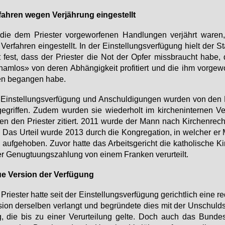
fah­ren we­gen Ver­jäh­rung ein­ge­stellt
ie dem Pries­ter vor­ge­wor­fe­nen Hand­lun­gen ver­jährt wa­ren
Ver­fah­ren ein­ge­stellt. In der Ein­stel­lungs­ver­fü­gung hielt der S
 fest, dass der Pries­ter die Not der Op­fer miss­braucht ha­be,
am­los» von de­ren Ab­hän­gig­keit pro­fi­tiert und die ihm vor­ge­wo
en be­gan­gen ha­be.
Ein­stel­lungs­ver­fü­gung und An­schul­di­gun­gen wur­den von den 
ge­grif­fen. Zu­dem wur­den sie wie­der­holt im kir­chen­in­ter­nen Ve
en den Pries­ter zi­tiert. 2011 wur­de der Mann nach Kir­chen­recht
t. Das Ur­teil wur­de 2013 durch die Kon­gre­ga­ti­on, in wel­cher er 
 auf­ge­ho­ben. Zu­vor hat­te das Ar­beits­ge­richt die ka­tho­li­sche K
er Ge­nug­tu­ungs­zah­lung von ei­nem Fran­ken ver­ur­teilt.
e Ver­si­on der Ver­fü­gung
Pries­ter hat­te seit der Ein­stel­lungs­ver­fü­gung ge­richt­lich ei­ne re­d
si­on der­sel­ben ver­langt und be­grün­de­te dies mit der Un­schulds
, die bis zu ei­ner Ver­ur­tei­lung gel­te. Doch auch das Bun­des­