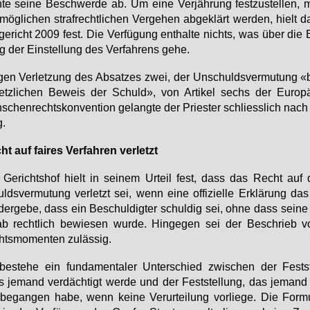
­te sei­ne Be­schwer­de ab. Um ei­ne Ver­jäh­rung fest­zu­stel­len, 
mög­li­chen straf­recht­li­chen Ver­ge­hen ab­ge­klärt wer­den, hielt 
ge­richt 2009 fest. Die Ver­fü­gung ent­hal­te nichts, was über die 
 der Ein­stel­lung des Ver­fah­rens ge­he.
en Ver­let­zung des Ab­sat­zes zwei, der Un­schulds­ver­mu­tung 
etz­li­chen Be­weis der Schuld», von Ar­ti­kel sechs der Eu­ro­p
schen­rechts­kon­ven­ti­on ge­lang­te der Pries­ter schliess­lich nach
g.
t auf fai­res Ver­fah­ren ver­letzt
Ge­richts­hof hielt in sei­nem Ur­teil fest, dass das Recht auf
lds­ver­mu­tung ver­letzt sei, wenn ei­ne of­fi­zi­el­le Er­klä­rung da
der­ge­be, dass ein Be­schul­dig­ter schul­dig sei, oh­ne dass sei­n
ab recht­lich be­wie­sen wur­de. Hin­ge­gen sei der Be­schrieb 
ts­mo­men­ten zu­läs­sig.
e­ste­he ein fun­da­men­ta­ler Un­ter­schied zwi­schen der Fest­st
 je­mand ver­däch­tigt wer­de und der Fest­stel­lung, das je­mand
be­gan­gen ha­be, wenn kei­ne Ver­ur­tei­lung vor­lie­ge. Die For­mu­