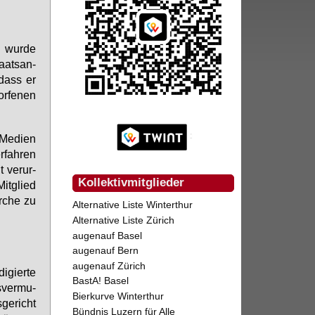
, wur­de
taats­an­
 dass er
r­fe­nen
Me­di­en
r­fah­ren
 ver­ur­
Kollektivmitglieder
Mit­glied
ir­che zu
Alternative Liste Winterthur
Alternative Liste Zürich
augenauf Basel
augenauf Bern
augenauf Zürich
i­gier­te
BastA! Basel
­ver­mu­
Bierkurve Winterthur
ge­richt
Bündnis Luzern für Alle