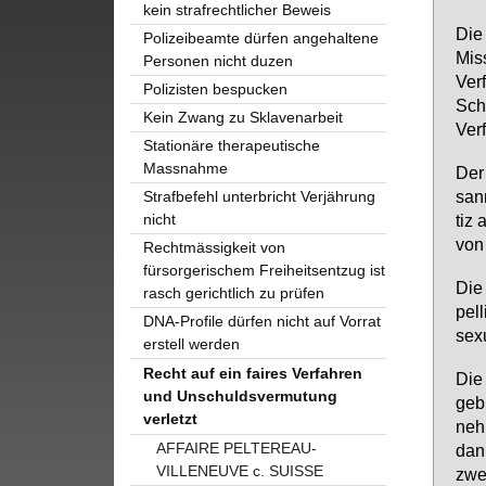
kein strafrechtlicher Beweis
Die 
Polizeibeamte dürfen angehaltene
Miss
Personen nicht duzen
Ver­
Polizisten bespucken
Sch
Kein Zwang zu Sklavenarbeit
Ver­
Stationäre therapeutische
Massnahme
Der 
sann
Strafbefehl unterbricht Verjährung
nicht
tiz 
von 
Rechtmässigkeit von
fürsorgerischem Freiheitsentzug ist
Die 
rasch gerichtlich zu prüfen
pel­
DNA-Profile dürfen nicht auf Vorrat
se­x
erstell werden
Recht auf ein faires Verfahren
Die 
und Unschuldsvermutung
geb­
verletzt
neh­
AFFAIRE PELTEREAU-
dann
VILLENEUVE c. SUISSE
zwei