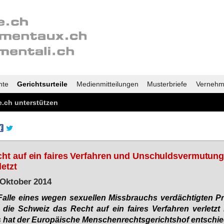
nte
Gerichtsurteile
Medienmitteilungen
Musterbriefe
Vernehm
.ch unterstützen
ht auf ein faires Verfahren und Unschuldsvermutun
letzt
 Oktober 2014
al­le ei­nes we­gen se­xu­el­len Miss­brauchs ver­däch­tig­ten Pr
l die Schweiz das Recht auf ein fai­res Ver­fah­ren ver­letzt 
hat der Eu­ro­päi­sche Men­schen­rechts­ge­richts­hof ent­schie