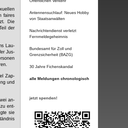
Öffentlichen Verkehr
u­el­len
Antennensuchlauf: Neues Hobby
 fai­res
von Staatsanwälten
tzt. Die
eil der
Nachrichtendienst verletzt
Fernmeldegeheimnis
ums Lau­
Bundesamt für Zoll und
fer Jus­
Grenzsicherheit (BAZG)
r­so­nen
ren.
30 Jahre Fichenskandal
i­el Zap­
alle Meldungen chronologisch
­gung und
jetzt spenden!
zwei an­
 zu ent­
ig­te sie
tänd­nis