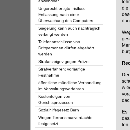
anwendbar
lehn
die 
Ungerechtfertigte fristlose
des­
Entlassung nach einer
dung
Überwachung des Computers
Siegelung kann auch nachträglich
We­g
verlangt werden
ge­s
Telefonanschlüsse von
Men­
Drittpersonen dürfen abgehört
bur
werden
Strafanzeigev gegen Polizei
Rech
Strafverfahren; vorläufige
Der 
Festnahme
schu
öffentliche mündliche Verhandlung
wie­
im Verwaltungsverfahren
vor­
Kostenfolgen von
dach
Gerichtsprozessen
Sozialhilfegesetz Bern
Es b
Wegen Terrorismusverdachts
dass
festgesetzt
ten 