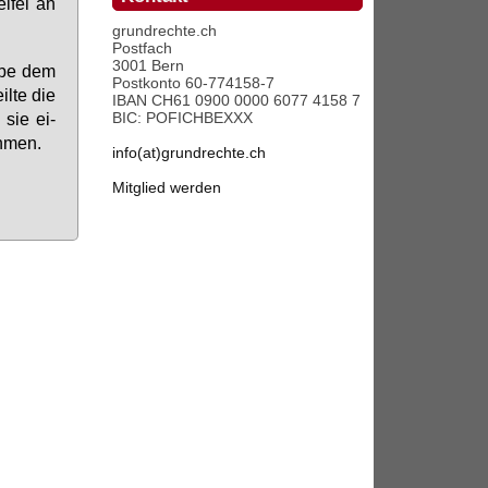
i­fel an
grundrechte.ch
Postfach
3001 Bern
a­be dem
Postkonto 60-774158-7
l­te die
IBAN CH61 0900 0000 6077 4158 7
BIC: POFICHBEXXX
sie ei­
h­men.
info(at)grundrechte.ch
Mitglied werden