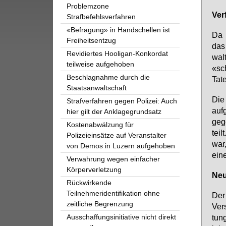
Problemzone
Ver­
Strafbefehlsverfahren
«Befragung» in Handschellen ist
Da d
Freiheitsentzug
das 
Revidiertes Hooligan-Konkordat
walt
teilweise aufgehoben
«sch
Beschlagnahme durch die
Ta­t
Staatsanwaltschaft
Die 
Strafverfahren gegen Polizei: Auch
auf­
hier gilt der Anklagegrundsatz
ge­g
Kostenabwälzung für
teil
Polizeieinsätze auf Veranstalter
war,
von Demos in Luzern aufgehoben
ei­n
Verwahrung wegen einfacher
Körperverletzung
Neu
Rückwirkende
Teilnehmeridentifikation ohne
Der 
zeitliche Begrenzung
Ver­
Ausschaffungsinitiative nicht direkt
tung