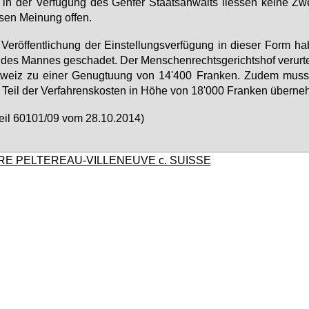
in der Ver­fü­gung des Gen­fer Staats­an­walts lies­sen kei­ne Zwe
sen Mei­nung of­fen.
Ver­öf­fent­li­chung der Ein­stel­lungs­ver­fü­gung in die­ser Form h
des Man­nes ge­scha­det. Der Men­schen­rechts­ge­richts­hof ver­ur­tei
weiz zu ei­ner Ge­nug­tu­ung von 14'400 Fran­ken. Zu­dem muss 
Teil der Ver­fah­rens­kos­ten in Hö­he von 18'000 Fran­ken über­ne
­teil 60101/09 vom 28.10.2014)
RE PELTEREAU-VILLENEUVE c. SUISSE