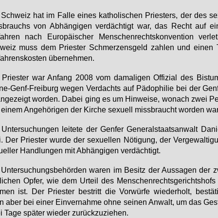
Schweiz hat im Fal­le ei­nes ka­tho­li­schen Pries­ters, der des se­x
­brauchs von Ab­hän­gi­gen ver­däch­tigt war, das Recht auf ein
fah­ren nach Eu­ro­päi­scher Men­schen­rechts­kon­ven­ti­on ver­le
weiz muss dem Pries­ter Schmer­zens­geld zah­len und ei­nen T
fah­rens­kos­ten über­neh­men.
Pries­ter war An­fang 2008 vom da­ma­li­gen Of­fi­zi­al des Bis­t
e-Genf-Frei­burg we­gen Ver­dachts auf Pä­do­phi­lie bei der Gen­
an­ge­zeigt wor­den. Da­bei ging es um Hin­wei­se, wo­nach zwei Pe
ei­nem An­ge­hö­ri­gen der Kir­che se­xu­ell miss­braucht wor­den wa­
Un­ter­su­chun­gen lei­te­te der Gen­fer Ge­ne­ral­staats­an­walt Da­n
li. Der Pries­ter wur­de der se­xu­el­len Nö­ti­gung, der Ver­ge­wal­ti
u­el­ler Hand­lun­gen mit Ab­hän­gi­gen ver­däch­tigt.
Un­ter­su­chungs­be­hör­den wa­ren im Be­sitz der Aus­sa­gen der 
li­chen Op­fer, wie dem Ur­teil des Men­schen­rechts­ge­richts­hofs
men ist. Der Pries­ter be­stritt die Vor­wür­fe wie­der­holt, be­stä­t
 aber bei ei­ner Ein­ver­nah­me oh­ne sei­nen An­walt, um das Ge­s
 Ta­ge spä­ter wie­der zu­rück­zu­zie­hen.