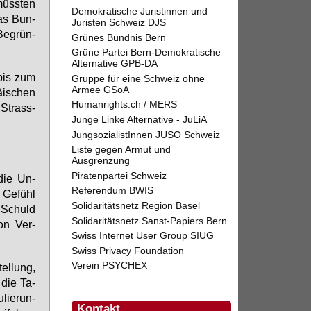
müss­ten
Demokratische Juristinnen und
das Bun­
Juristen Schweiz DJS
Be­grün­
Grünes Bündnis Bern
Grüne Partei Bern-Demokratische
Alternative GPB-DA
«bis zum
Gruppe für eine Schweiz ohne
Armee GSoA
äi­schen
Humanrights.ch / MERS
 Strass­
Junge Linke Alternative - JuLiA
JungsozialistInnen JUSO Schweiz
Liste gegen Armut und
Ausgrenzung
Piratenpartei Schweiz
 die Un­
Referendum BWIS
s Ge­fühl
Solidaritätsnetz Region Basel
e Schuld
Solidaritätsnetz Sanst-Papiers Bern
von Ver­
Swiss Internet User Group SIUG
Swiss Privacy Foundation
Verein PSYCHEX
el­lung,
 die Ta­
lie­run­
Kontakt