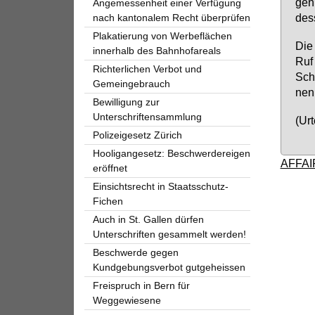
gen 
Angemessenheit einer Verfügung
des­
nach kantonalem Recht überprüfen
Plakatierung von Werbeflächen
Die 
innerhalb des Bahnhofareals
Ruf 
Richterlichen Verbot und
Sch
Gemeingebrauch
nen 
Bewilligung zur
Unterschriftensammlung
(Ur
Polizeigesetz Zürich
Hooligangesetz: Beschwerdereigen
AFFAI
eröffnet
Einsichtsrecht in Staatsschutz-
Fichen
Auch in St. Gallen dürfen
Unterschriften gesammelt werden!
Beschwerde gegen
Kundgebungsverbot gutgeheissen
Freispruch in Bern für
Weggewiesene