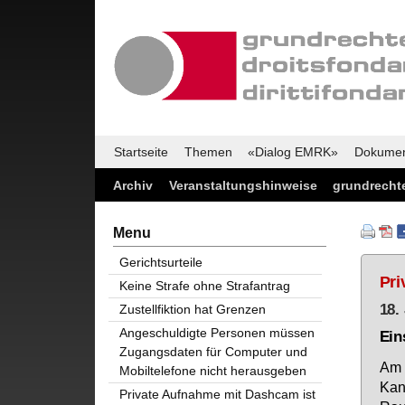
Startseite
Themen
«Dialog EMRK»
Dokume
Archiv
Veranstaltungshinweise
grundrechte
Menu
Gerichtsurteile
Pri
Keine Strafe ohne Strafantrag
18.
Zustellfiktion hat Grenzen
Angeschuldigte Personen müssen
Ein
Zugangsdaten für Computer und
Am 1
Mobiltelefone nicht herausgeben
Kan­
Private Aufnahme mit Dashcam ist