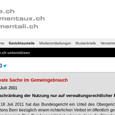
nte
Gerichtsurteile
Medienmitteilungen
Musterbriefe
Vernehm
.ch unterstützen
vate Sache im Gemeingebrauch
 Juli 2011
schränkung der Nutzung nur auf verwaltungsrechtlicher 
8 Ju­li 2011 hat das Bun­des­ge­richt ein Ur­teil des Ober­ge­ri
tons Bern be­züg­lich ei­nem rich­ter­li­chen Ver­bot im öf­fent­lich ge