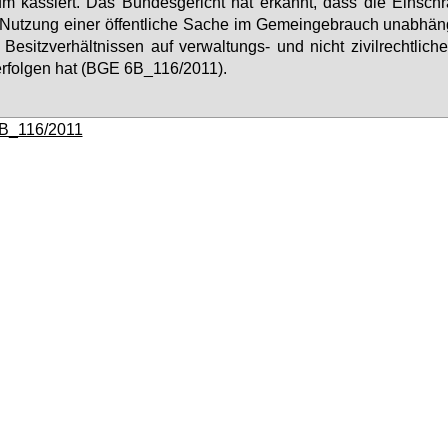
 kas­siert. Das Bun­des­ge­richt hat er­kannt, dass die Ein­sch
Nut­zung ei­ner öf­fent­li­che Sa­che im Ge­mein­ge­brauch un­ab­hän
Be­sitz­ver­hält­nis­sen auf ver­wal­tungs- und nicht zi­vil­recht­li­ch
r­fol­gen hat (BGE 6B_116/2011).
B_116/2011