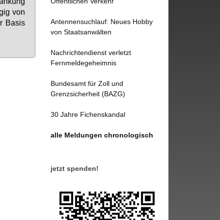
rän­kung
Öffentlichen Verkehr
­gig von
Antennensuchlauf: Neues Hobby
er Ba­sis
von Staatsanwälten
Nachrichtendienst verletzt
Fernmeldegeheimnis
Bundesamt für Zoll und
Grenzsicherheit (BAZG)
30 Jahre Fichenskandal
alle Meldungen chronologisch
jetzt spenden!