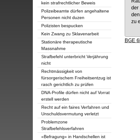
Raum
kein strafrechtlicher Beweis
der 
Polizeibeamte dürfen angehaltene
den 
Personen nicht duzen
zu e
Polizisten bespucken
Kein Zwang zu Sklavenarbeit
BGE 6
Stationäre therapeutische
Massnahme
Strafbefehl unterbricht Verjährung
nicht
Rechtmässigkeit von
fürsorgerischem Freiheitsentzug ist
rasch gerichtlich zu prüfen
DNA-Profile dürfen nicht auf Vorrat
erstell werden
Recht auf ein faires Verfahren und
Unschuldsvermutung verletzt
Problemzone
Strafbefehlsverfahren
«Befragung» in Handschellen ist