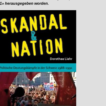
1» her­aus­ge­ge­ben wor­den.