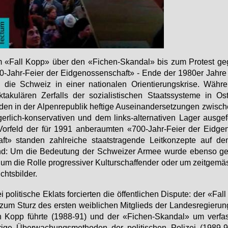
 «Fall Kopp» über den «Fi­chen-Skan­dal» bis zum Pro­test ge­
-Jahr-Fei­er der Eid­ge­nos­sen­schaft» - En­de der 1980er Jah­re
 die Schweiz in ei­ner na­tio­na­len Ori­en­tie­rungs­kri­se. Wäh­
­ta­ku­lä­ren Zer­falls der so­zia­lis­ti­schen Staats­sys­te­me in Ost
den in der Al­pen­re­pu­blik hef­ti­ge Aus­ein­an­der­set­zun­gen zwi­
ger­lich-kon­ser­va­ti­ven und dem links-al­ter­na­ti­ven La­ger aus­ge­
or­feld der für 1991 an­be­raum­ten «700-Jahr-Fei­er der Eid­ge­
ft» stan­den zahl­rei­che staats­tra­gen­de Leit­kon­zep­te auf d
nd: Um die Be­deu­tung der Schwei­zer Ar­mee wur­de eben­so ge
um die Rol­le pro­gres­si­ver Kul­tur­schaf­fen­der oder um zeit­ge­mä
chts­bil­der.
 po­li­ti­sche Eklats for­cier­ten die öf­fent­li­chen Dis­pu­te: der «Fa
zum Sturz des ers­ten weib­li­chen Mit­glieds der Lan­des­re­gie­rung
h Kopp führ­te (1988-91) und der «Fi­chen-Skan­dal» um ver­fas
ri­ge Über­wa­chungs­me­tho­den der po­li­ti­schen Po­li­zei (1989