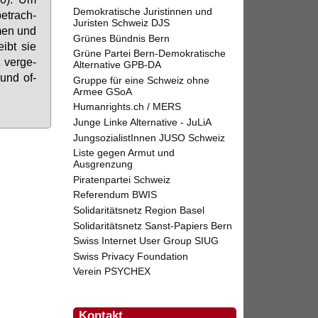
Demokratische Juristinnen und
e­trach­
Juristen Schweiz DJS
­men und
Grünes Bündnis Bern
eibt sie
Grüne Partei Bern-Demokratische
 ver­ge­
Alternative GPB-DA
n und of­
Gruppe für eine Schweiz ohne
Armee GSoA
Humanrights.ch / MERS
Junge Linke Alternative - JuLiA
JungsozialistInnen JUSO Schweiz
Liste gegen Armut und
Ausgrenzung
Piratenpartei Schweiz
Referendum BWIS
Solidaritätsnetz Region Basel
Solidaritätsnetz Sanst-Papiers Bern
Swiss Internet User Group SIUG
Swiss Privacy Foundation
Verein PSYCHEX
Kontakt