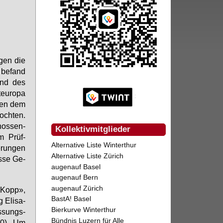
gen die
 be­fand
rend des
­eu­ro­pa
schen dem
foch­ten.
nos­sen­
Kollektivmitglieder
em Prüf­
Alternative Liste Winterthur
­run­gen
Alternative Liste Zürich
s­se Ge­
augenauf Basel
augenauf Bern
augenauf Zürich
ll Kopp»,
BastA! Basel
 Eli­sa­
Bierkurve Winterthur
­sungs­
Bündnis Luzern für Alle
-90). Um