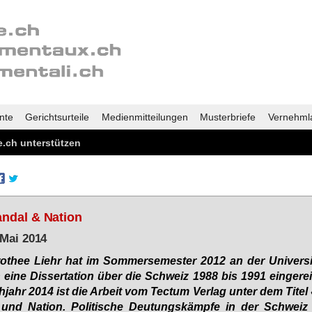
nte
Gerichtsurteile
Medienmitteilungen
Musterbriefe
Vernehml
.ch unterstützen
ndal & Nation
 Mai 2014
ro­thee Liehr hat im Som­mer­se­mes­ter 2012 an der Uni­ver­si
 ei­ne Dis­ser­ta­ti­on über die Schweiz 1988 bis 1991 ein­ge­re
­jahr 2014 ist die Ar­beit vom Tec­tum Ver­lag un­ter dem Ti­te
 und Na­ti­on. Po­li­ti­sche Deu­tungs­kämp­fe in der Schweiz