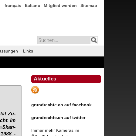
français
Italiano
Mitglied werden
Sitemap
assungen
Links
Aktuelles
grundrechte.ch auf facebook
­tät Zü­
grundrechte.ch auf twitter
icht. Im
l «Skan­
Immer mehr Kameras im
 1988 -