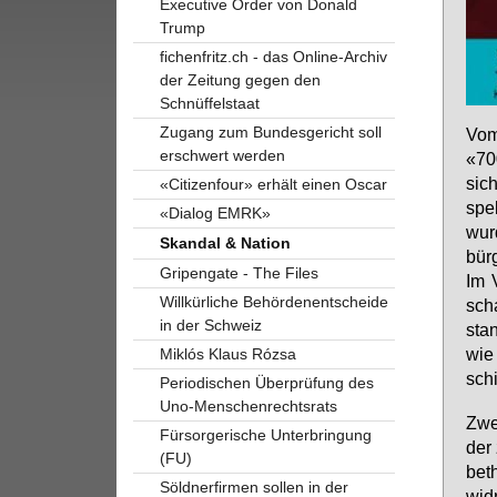
Executive Order von Donald
Trump
fichenfritz.ch - das Online-Archiv
der Zeitung gegen den
Schnüffelstaat
Zugang zum Bundesgericht soll
Vom
erschwert werden
«700
sich
«Citizenfour» erhält einen Oscar
spek
«Dialog EMRK»
wur­
Skandal & Nation
bür­
Gripengate - The Files
Im V
Willkürliche Behördenentscheide
scha
in der Schweiz
sta
wie 
Miklós Klaus Rózsa
schi
Periodischen Überprüfung des
Uno-Menschenrechtsrats
Zwei
Fürsorgerische Unterbringung
der 
(FU)
bet
Söldnerfirmen sollen in der
wid­