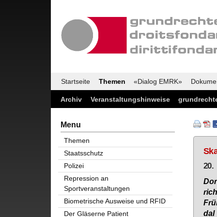
Startseite
Themen
«Dialog EMRK»
Dokume
Archiv
Veranstaltungshinweise
grundrechte
Menu
Themen
Ska
Staatsschutz
20.
Polizei
Repression an
Do­
Sportveranstaltungen
rich
Biometrische Ausweise und RFID
Früh
dal
Der Gläserne Patient