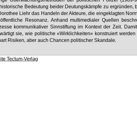
his­to­ri­sche Be­deu­tung bei­der Deu­tungs­kämp­fe zu er­grün­den, b
Do­ro­thee Liehr das Han­deln der Ak­teu­re, die ein­ge­klag­ten Nor
öf­fent­li­che Re­so­nanz. An­hand mul­ti­me­dia­ler Quel­len be­schr
zes­se kom­mu­ni­ka­ti­ver Sinn­stif­tung im Kon­text der Zeit. Da­mit
wär­tigt sie, wie po­li­ti­sche «Wirk­lich­kei­ten» kon­stru­iert wer­de
bart Ri­si­ken, aber auch Chan­cen po­li­ti­scher Skan­da­le.
te Tectum-Verlag