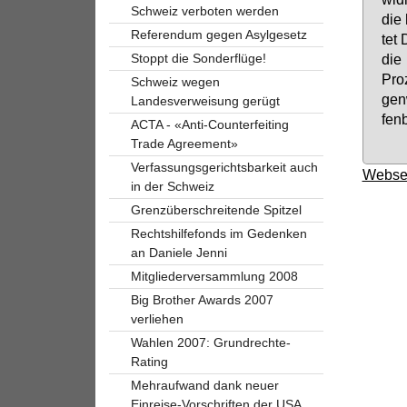
Schweiz verboten werden
die 
Referendum gegen Asylgesetz
tet 
Stoppt die Sonderflüge!
die 
Pro­
Schweiz wegen
gen­
Landesverweisung gerügt
fen­
ACTA - «Anti-Counterfeiting
Trade Agreement»
Verfassungsgerichtsbarkeit auch
Websei
in der Schweiz
Grenzüberschreitende Spitzel
Rechtshilfefonds im Gedenken
an Daniele Jenni
Mitgliederversammlung 2008
Big Brother Awards 2007
verliehen
Wahlen 2007: Grundrechte-
Rating
Mehraufwand dank neuer
Einreise-Vorschriften der USA