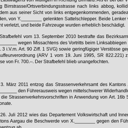
 Birr­stras­se/Orts­ver­bin­dungs­stras­se nach links ab­bog, kol­li­d
dem aus sei­ner Sicht von links ent­ge­gen­kom­men­den, ge­ra­de­
den, von Y.________ ge­lenk­ten Sat­tel­schlep­per. Bei­de Len­ker
ht ver­letzt, und bei­de Fahr­zeu­ge wur­den er­heb­lich be­schä­digt.
Straf­be­fehl vom 13. Sep­tem­ber 2010 be­straf­te das Be­zirks­a
______ we­gen Miss­ach­tens des Vor­tritts beim Links­ab­bie­gen 
 3 i.V.m. Art. 90 Ziff. 1 SVG) so­wie ge­ring­fü­gi­ger Ver­stös­se ge
uf­feur­ver­ord­nung (ARV 1 vom 19. Ju­ni 1995, SR 822.221) zu
se von Fr. 700.--. Der Straf­be­fehl blieb un­an­ge­foch­ten.
3. März 2011 ent­zog das Stras­sen­ver­kehrs­amt des Kan­tons 
______ den Füh­rer­aus­weis we­gen mit­tel­schwe­rer Wi­der­hand­
die Stras­sen­ver­kehrs­vor­schrif­ten in An­wen­dung von Art. 16b
­na­te.
6. Ju­li 2012 wies das De­par­te­ment Volks­wirt­schaft und In­ne
­tons Aar­gau die Be­schwer­de von X.________ ge­gen den Füh­r
­ent­zug ab.