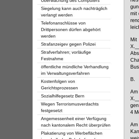
Überwachung des Computers
gung
Siegelung kann auch nachträglich
mit 
verlangt werden
ren­
Telefonanschlüsse von
leic
Drittpersonen dürfen abgehört
werden
Mit 
Strafanzeigev gegen Polizei
X.__
Strafverfahren; vorläufige
Abs.
Festnahme
Cha
Bus­
öffentliche mündliche Verhandlung
im Verwaltungsverfahren
B.
Kostenfolgen von
Gerichtsprozessen
Am 
Sozialhilfegesetz Bern
X.__
Wegen Terrorismusverdachts
gen 
festgesetzt
4 Mo
Angemessenheit einer Verfügung
Am 2
nach kantonalem Recht überprüfen
Kan
Plakatierung von Werbeflächen
weis