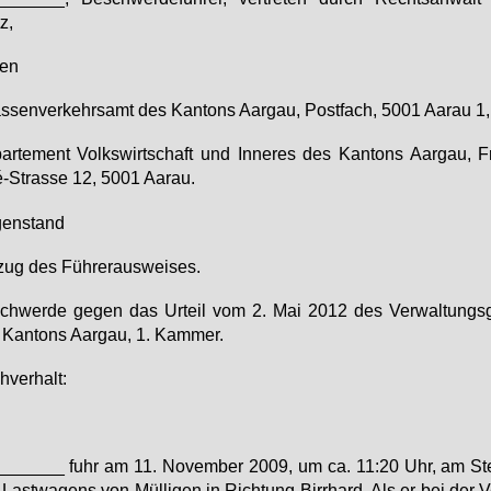
z,
gen
s­sen­ver­kehrs­amt des Kan­tons Aar­gau, Post­fach, 5001 Aarau 1,
ar­te­ment Volks­wirt­schaft und In­ne­res des Kan­tons Aar­gau, 
-Stras­se 12, 5001 Aarau.
gen­stand
zug des Füh­rer­aus­wei­ses.
chwer­de ge­gen das Ur­teil vom 2. Mai 2012 des Ver­wal­tungs­g
Kan­tons Aar­gau, 1. Kam­mer.
­ver­halt:
_______ fuhr am 11. No­vem­ber 2009, um ca. 11:20 Uhr, am Steu
Last­wa­gens von Mül­li­gen in Rich­tung Birrhard. Als er bei der V