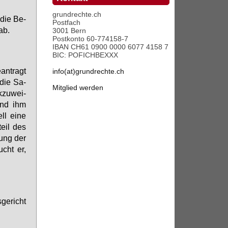
grundrechte.ch
 die Be­
Postfach
ab.
3001 Bern
Postkonto 60-774158-7
IBAN CH61 0900 0000 6077 4158 7
BIC: POFICHBEXXX
an­tragt
info(at)grundrechte.ch
 die Sa­
Mitglied werden
­zu­wei­
 und ihm
ll ei­ne
teil des
gung der
ucht er,
ge­richt