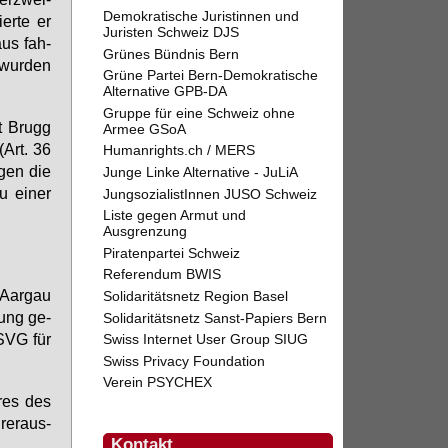
Demokratische Juristinnen und
ier­te er
Juristen Schweiz DJS
aus fah­
Grünes Bündnis Bern
 wur­den
Grüne Partei Bern-Demokratische
Alternative GPB-DA
Gruppe für eine Schweiz ohne
mt Brugg
Armee GSoA
(Art. 36
Humanrights.ch / MERS
­gen die
Junge Linke Alternative - JuLiA
 ei­ner
JungsozialistInnen JUSO Schweiz
Liste gegen Armut und
Ausgrenzung
Piratenpartei Schweiz
Referendum BWIS
Aar­gau
Solidaritätsnetz Region Basel
lung ge­
Solidaritätsnetz Sanst-Papiers Bern
 SVG für
Swiss Internet User Group SIUG
Swiss Privacy Foundation
Verein PSYCHEX
­res des
er­aus­
Kontakt