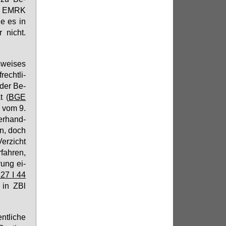
 1 EM­RK
ge es in
r nicht.
­wei­ses
echt­li­
 der Be­
t (
BGE
2 vom 9.
er­hand­
en, doch
Ver­zicht
fah­ren,
rung ei­
27 I 44
 in ZBl
t­li­che