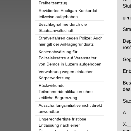
Freiheitsentzug
Stut
Revidiertes Hooligan-Konkordat
teilweise aufgehoben
ge­
Beschlagnahme durch die
Stra
Staatsanwaltschaft
Strafverfahren gegen Polizei: Auch
De­p
hier gilt der Anklagegrundsatz
rosé
Kostenabwälzung für
Polizeieinsätze auf Veranstalter
Ge­
von Demos in Luzern aufgehoben
Ent­
Verwahrung wegen einfacher
Körperverletzung
Be­s
Rückwirkende
des 
Teilnehmeridentifikation ohne
zeitliche Begrenzung
Sach
Ausschaffungsinitiative nicht direkt
anwendbar
A.
Ungerechtfertigte fristlose
X._
Entlassung nach einer
nes 