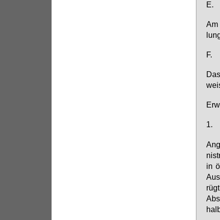
E.
Am 1
lung
F.
Das 
wei­
Er­w
1.
An­g
nis­
in ö
Aus­
rügt
Abs.
halb