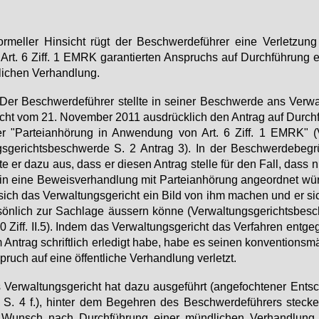
or­mel­ler Hin­sicht rügt der Be­schwer­de­füh­rer ei­ne Ver­let­zung
Art. 6 Ziff. 1 EM­RK ga­ran­tier­ten An­spruchs auf Durch­füh­rung ei
­li­chen Ver­hand­lung.
Der Be­schwer­de­füh­rer stell­te in sei­ner Be­schwer­de ans Ver­wa
icht vom 21. No­vem­ber 2011 aus­drück­lich den An­trag auf Durch­
er "Par­tei­an­hö­rung in An­wen­dung von Art. 6 Ziff. 1 EM­RK" (
s­ge­richts­be­schwer­de S. 2 An­trag 3). In der Be­schwer­de­be­g
­te er da­zu aus, dass er die­sen An­trag stel­le für den Fall, dass n
in ei­ne Be­weis­ver­hand­lung mit Par­tei­an­hö­rung an­ge­ord­net wü
sich das Ver­wal­tungs­ge­richt ein Bild von ihm ma­chen und er s
sön­lich zur Sach­la­ge äus­sern kön­ne (Ver­wal­tungs­ge­richts­be­s
0 Ziff. II.5). In­dem das Ver­wal­tungs­ge­richt das Ver­fah­ren ent­ge
An­trag schrift­lich er­le­digt ha­be, ha­be es sei­nen kon­ven­ti­ons­m
pruch auf ei­ne öf­fent­li­che Ver­hand­lung ver­letzt.
Ver­wal­tungs­ge­richt hat da­zu aus­ge­führt (an­ge­foch­te­ner Ent­s
1 S. 4 f.), hin­ter dem Be­geh­ren des Be­schwer­de­füh­rers ste­cke
 Wunsch nach Durch­füh­rung ei­ner münd­li­chen Ver­hand­lung