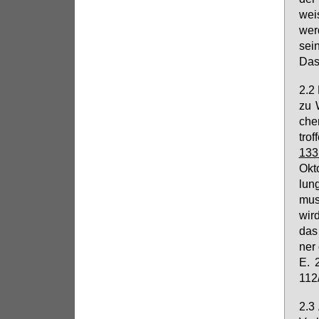
weis
wer­
sei­
Das 
2.2 
zu W
chen
trof
133 
Ok­t
lung
muss
wird
das 
ner 
E. 
112
2.3 