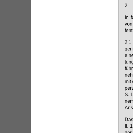
2.
In f
von 
fent
2.1 
ge­r
ei­n
tung
führ
ne­h
mit 
per­
S. 1
nem 
An­s
Das 
II. 
der