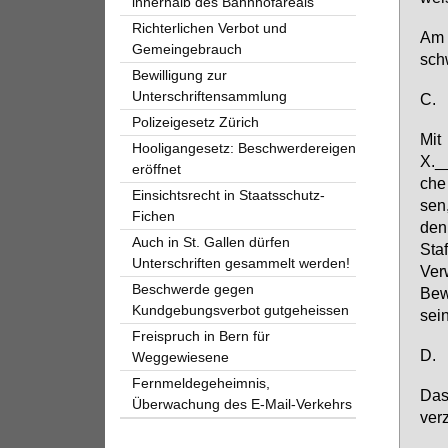
innerhalb des Bahnhofareals
Richterlichen Verbot und
Am 2
Gemeingebrauch
schw
Bewilligung zur
Unterschriftensammlung
C.
Polizeigesetz Zürich
Mit 
Hooligangesetz: Beschwerdereigen
X.__
eröffnet
che 
Einsichtsrecht in Staatsschutz-
sen,
Fichen
den 
Auch in St. Gallen dürfen
Staf
Unterschriften gesammelt werden!
Ver­
Beschwerde gegen
Be­w
Kundgebungsverbot gutgeheissen
sei­
Freispruch in Bern für
D.
Weggewiesene
Fernmeldegeheimnis,
Das 
Überwachung des E-Mail-Verkehrs
ver­