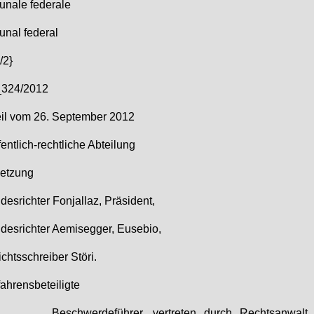
u­na­le fe­dera­le
bu­nal fe­deral
/2}
324/2012
eil vom 26. Sep­tem­ber 2012
­fent­lich-recht­li­che Ab­tei­lung
et­zung
des­rich­ter Fon­jal­laz, Prä­si­dent,
des­rich­ter Ae­mi­seg­ger, Eu­se­bio,
ichts­schrei­ber Stö­ri.
ah­rens­be­tei­lig­te
______, Be­schwer­de­füh­rer, ver­tre­ten durch Rechts­an­walt 