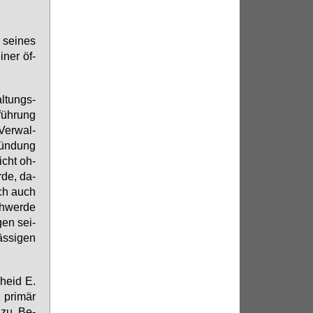
 sei­nes
­ner öf­
l­tungs­
füh­rung
Ver­wal­
rün­dung
icht oh­
r­de, da­
ich auch
chwer­de
­gen sei­
äs­si­gen
cheid E.
 pri­mär
 zu Be­