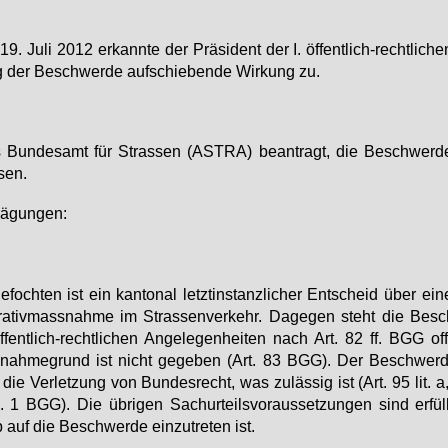
9. Ju­li 2012 er­kann­te der Prä­si­dent der I. öf­fent­lich-recht­li­che
 der Be­schwer­de auf­schie­ben­de Wir­kung zu.
Bun­des­amt für Stras­sen (AS­TRA) be­an­tragt, die Be­schwer­d
sen.
ä­gun­gen:
e­foch­ten ist ein kan­to­nal letzt­in­stanz­li­cher Ent­scheid über ei­
tra­tiv­mass­nah­me im Stras­sen­ver­kehr. Da­ge­gen steht die Be­s
f­fent­lich-recht­li­chen An­ge­le­gen­hei­ten nach Art. 82 ff. BGG of
nah­me­grund ist nicht ge­ge­ben (Art. 83 BGG). Der Be­schwer­de
 die Ver­let­zung von Bun­des­recht, was zu­läs­sig ist (Art. 95 lit. a
 1 BGG). Die üb­ri­gen Sa­chur­teils­vor­aus­set­zun­gen sind er­fül
 auf die Be­schwer­de ein­zu­tre­ten ist.