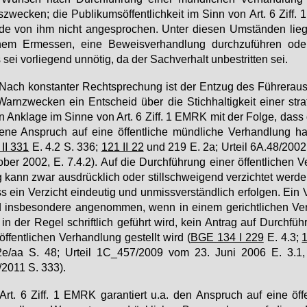
­zwe­cken; die Pu­bli­kums­öf­fent­lich­keit im Sinn von Art. 6 Ziff.
de von ihm nicht an­ge­spro­chen. Un­ter die­sen Um­stän­den lie­
nem Er­mes­sen, ei­ne Be­weis­ver­hand­lung durch­zu­füh­ren ode
sei vor­lie­gend un­nö­tig, da der Sach­ver­halt un­be­strit­ten sei.
Nach kon­stan­ter Recht­spre­chung ist der Ent­zug des Füh­rer­aus
arn­zwe­cken ein Ent­scheid über die Stich­hal­tig­keit ei­ner straf­r
 An­kla­ge im Sin­ne von Art. 6 Ziff. 1 EM­RK mit der Fol­ge, dass
­fe­ne An­spruch auf ei­ne öf­fent­li­che münd­li­che Ver­hand­lung ha
II 331
E. 4.2 S. 336;
121 II 22
und 219 E. 2a; Ur­teil 6A.48/200
o­ber 2002, E. 7.4.2). Auf die Durch­füh­rung ei­ner öf­fent­li­chen V
 kann zwar aus­drück­lich oder still­schwei­gend ver­zich­tet wer­d
 ein Ver­zicht ein­deu­tig und un­miss­ver­ständ­lich er­fol­gen. Ein 
 ins­be­son­de­re an­ge­nom­men, wenn in ei­nem ge­richt­li­chen Ver­
in der Re­gel schrift­lich ge­führt wird, kein An­trag auf Durch­füh­
öf­fent­li­chen Ver­hand­lung ge­stellt wird (
BGE 134 I 229
E. 4.3;
1
2e/aa S. 48; Ur­teil 1C_457/2009 vom 23. Ju­ni 2006 E. 3.1,
/2011 S. 333).
Art. 6 Ziff. 1 EM­RK ga­ran­tiert u.a. den An­spruch auf ei­ne öf­fen