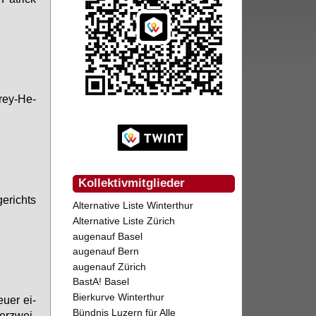
Frey-He­
Kollektivmitglieder
e­richts
Alternative Liste Winterthur
Alternative Liste Zürich
augenauf Basel
augenauf Bern
augenauf Zürich
BastA! Basel
Bierkurve Winterthur
­er ei­
Bündnis Luzern für Alle
er­zwei­