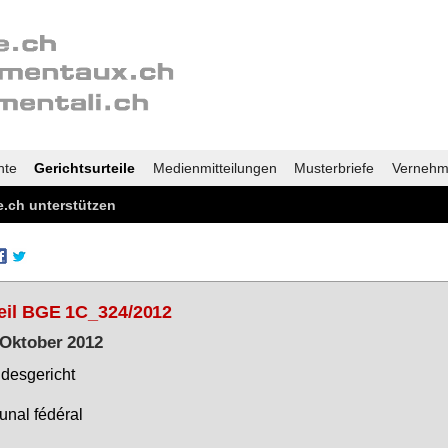
nte
Gerichtsurteile
Medienmitteilungen
Musterbriefe
Vernehm
.ch unterstützen
eil BGE 1C_324/2012
 Oktober 2012
des­ge­richt
bu­nal fédéral