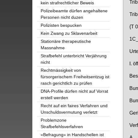
Tri­b
kein strafrechtlicher Beweis
Polizeibeamte dürfen angehaltene
Tri­
Personen nicht duzen
Polizisten bespucken
{T 0
Kein Zwang zu Sklavenarbeit
1C_
Stationäre therapeutische
Massnahme
Ur­t
Strafbefehl unterbricht Verjährung
nicht
I. öf
Rechtmässigkeit von
Be­s
fürsorgerischem Freiheitsentzug ist
rasch gerichtlich zu prüfen
Bun­
DNA-Profile dürfen nicht auf Vorrat
erstell werden
Bun­
Recht auf ein faires Verfahren und
Unschuldsvermutung verletzt
Ge­r
Problemzone
Ver­f
Strafbefehlsverfahren
«Befragung» in Handschellen ist
A.__