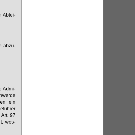
n Ab­tei­
e ab­zu­
ne Ad­mi­
chwer­de
­fen; ein
­füh­rer
, Art. 97
lt, wes­