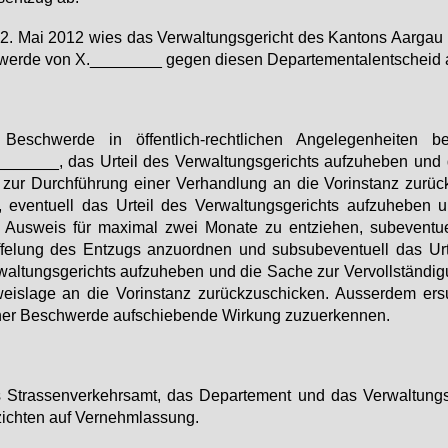
. Mai 2012 wies das Ver­wal­tungs­ge­richt des Kan­tons Aar­gau
er­de von X.________ ge­gen die­sen De­par­te­men­ta­l­ent­scheid 
Be­schwer­de in öf­fent­lich-recht­li­chen An­ge­le­gen­hei­ten be­
______, das Ur­teil des Ver­wal­tungs­ge­richts auf­zu­he­ben und
zur Durch­füh­rung ei­ner Ver­hand­lung an die Vor­in­stanz zu­rück
 even­tu­ell das Ur­teil des Ver­wal­tungs­ge­richts auf­zu­he­ben
Aus­weis für ma­xi­mal zwei Mo­na­te zu ent­zie­hen, sub­even­tu­e
­fe­lung des Ent­zugs an­zu­ord­nen und sub­sub­even­tu­ell das Ur­
wal­tungs­ge­richts auf­zu­he­ben und die Sa­che zur Ver­voll­stän­di­
eis­la­ge an die Vor­in­stanz zu­rück­zu­schi­cken. Aus­ser­dem er­s
ner Be­schwer­de auf­schie­ben­de Wir­kung zu­zu­er­ken­nen.
Stras­sen­ver­kehrs­amt, das De­par­te­ment und das Ver­wal­tungs­
zich­ten auf Ver­nehm­las­sung.