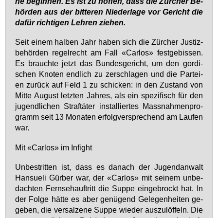
ne be­gin­nen. Es ist zu hof­fen, dass die Zür­cher Be­
hör­den aus der bit­te­ren Nie­der­la­ge vor Ge­richt die
da­für rich­ti­gen Leh­ren zie­hen.
Seit ei­nem hal­ben Jahr ha­ben sich die Zür­cher Jus­tiz­
be­hör­den re­gel­recht am Fall «Car­los» fest­ge­bis­sen.
Es brauch­te jetzt das Bun­des­ge­richt, um den gor­di­
schen Kno­ten end­lich zu zer­schla­gen und die Par­tei­
en zu­rück auf Feld 1 zu schi­cken: in den Zu­stand von
Mit­te Au­gust letz­ten Jah­res, als ein spe­zi­fisch für den
ju­gend­li­chen Straf­tä­ter in­stal­lier­tes Mass­nah­men­pro­
gramm seit 13 Mo­na­ten er­folg­ver­spre­chend am Lau­fen
war.
Mit «Car­los» im In­fight
Un­be­strit­ten ist, dass es da­nach der Ju­gend­an­walt
Han­sue­li Gür­ber war, der «Car­los» mit sei­nem un­be­
dach­ten Fern­seh­auf­tritt die Sup­pe ein­ge­brockt hat. In
der Fol­ge hät­te es aber ge­nü­gend Ge­le­gen­hei­ten ge­
ge­ben, die ver­sal­ze­ne Sup­pe wie­der aus­zu­löf­feln. Die