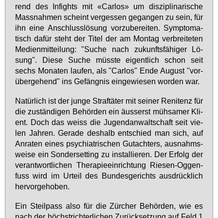
rend des In­fights mit «Car­los» um dis­zi­pli­na­ri­sche
Mass­nah­men scheint ver­ges­sen ge­gan­gen zu sein, für
ihn ei­ne An­schluss­lö­sung vor­zu­be­rei­ten. Sym­pto­ma­
tisch da­für steht der Ti­tel der am Mon­tag ver­brei­te­ten
Me­di­en­mit­tei­lung: "Su­che nach zu­kunfts­fä­hi­ger Lö­
sung". Die­se Su­che müss­te ei­gent­lich schon seit
sechs Mo­na­ten lau­fen, als "Car­los" En­de Au­gust "vor­
über­ge­hend" ins Ge­fäng­nis ein­ge­wie­sen wor­den war.
Na­tür­lich ist der jun­ge Straf­tä­ter mit sei­ner Re­ni­tenz für
die zu­stän­di­gen Be­hör­den ein äus­serst müh­sa­mer Kli­
ent. Doch das weiss die Ju­gend­an­walt­schaft seit vie­
len Jah­ren. Ge­ra­de des­halb ent­schied man sich, auf
An­ra­ten ei­nes psych­ia­tri­schen Gut­ach­ters, aus­nahms­
wei­se ein Son­der­set­ting zu in­stal­lie­ren. Der Er­folg der
ver­ant­wort­li­chen The­ra­pie­ein­rich­tung Rie­sen-Og­gen­
fuss wird im Ur­teil des Bun­des­ge­richts aus­drück­lich
her­vor­ge­ho­ben.
Ein Steil­pass al­so für die Zür­cher Be­hör­den, wie es
nach der höchst­rich­ter­li­chen Zu­rück­set­zung auf Feld 1