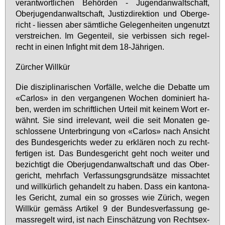
ver­ant­wort­li­chen Be­hör­den - Ju­gend­an­walt­schaft,
Ober­ju­gend­an­walt­schaft, Jus­tiz­di­rek­ti­on und Ober­ge­
richt - lies­sen aber sämt­li­che Ge­le­gen­hei­ten un­ge­nutzt
ver­strei­chen. Im Ge­gen­teil, sie ver­bis­sen sich re­gel­
recht in ei­nen In­fight mit dem 18-Jäh­ri­gen.
Zür­cher Will­kür
Die dis­zi­pli­na­ri­schen Vor­fäl­le, wel­che die De­bat­te um
«Car­los» in den ver­gan­ge­nen Wo­chen do­mi­niert ha­
ben, wer­den im schrift­li­chen Ur­teil mit kei­nem Wort er­
wähnt. Sie sind ir­re­le­vant, weil die seit Mo­na­ten ge­
schlos­se­ne Un­ter­brin­gung von «Car­los» nach An­sicht
des Bun­des­ge­richts we­der zu er­klä­ren noch zu recht­
fer­ti­gen ist. Das Bun­des­ge­richt geht noch wei­ter und
be­zich­tigt die Ober­ju­gend­an­walt­schaft und das Ober­
ge­richt, mehr­fach Ver­fas­sungs­grund­sät­ze miss­ach­tet
und will­kür­lich ge­han­delt zu ha­ben. Dass ein kan­to­na­
les Ge­richt, zu­mal ein so gros­ses wie Zü­rich, we­gen
Will­kür ge­mäss Ar­ti­kel 9 der Bun­des­ver­fas­sung ge­
mass­re­gelt wird, ist nach Ein­schät­zung von Rechts­ex­