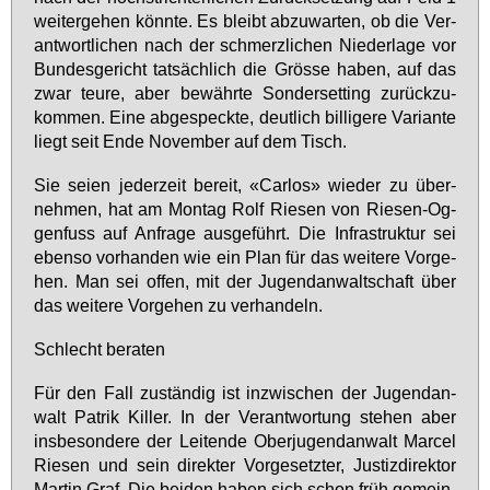
wei­ter­ge­hen könn­te. Es bleibt ab­zu­war­ten, ob die Ver­
ant­wort­li­chen nach der schmerz­li­chen Nie­der­la­ge vor
Bun­des­ge­richt tat­säch­lich die Grös­se ha­ben, auf das
zwar teu­re, aber be­währ­te Son­der­set­ting zu­rück­zu­
kom­men. Ei­ne ab­ge­speck­te, deut­lich bil­li­ge­re Va­ri­an­te
liegt seit En­de No­vem­ber auf dem Tisch.
Sie sei­en je­der­zeit be­reit, «Car­los» wie­der zu über­
neh­men, hat am Mon­tag Rolf Rie­sen von Rie­sen-Og­
gen­fuss auf An­fra­ge aus­ge­führt. Die In­fra­struk­tur sei
eben­so vor­han­den wie ein Plan für das wei­te­re Vor­ge­
hen. Man sei of­fen, mit der Ju­gend­an­walt­schaft über
das wei­te­re Vor­ge­hen zu ver­han­deln.
Schlecht be­ra­ten
Für den Fall zu­stän­dig ist in­zwi­schen der Ju­gend­an­
walt Pa­trik Kil­ler. In der Ver­ant­wor­tung ste­hen aber
ins­be­son­de­re der Lei­ten­de Ober­ju­gend­an­walt Mar­cel
Rie­sen und sein di­rek­ter Vor­ge­setz­ter, Jus­tiz­di­rek­tor
Mar­tin Graf. Die bei­den ha­ben sich schon früh ge­mein­