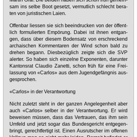
sam ins sel­be Boot ge­setzt, ver­mut­lich schlecht be­ra­
ten von ju­ris­ti­schen Lai­en.
Of­fen­bar lies­sen sie sich be­ein­dru­cken von der öf­fent­
lich for­mu­lier­ten Em­pö­rung. Da­bei ist ih­nen ent­gan­
gen, dass über die­sem Bo­den­satz von er­schre­ckend
ar­chai­schen Kom­men­ta­ren der Wind schon bald zu
dre­hen be­gann. Dies­be­züg­lich zeig­te sich die SVP
aler­ter. So ha­ben sich ein­zel­ne Ex­po­nen­ten, dar­un­ter
Kan­tons­rat Clau­dio Za­net­ti, schon früh für ei­ne Frei­
las­sung von «Car­los» aus dem Ju­gend­ge­fäng­nis aus­
ge­spro­chen.
«Car­los» in der Ver­ant­wor­tung
Nicht zu­letzt steht in der gan­zen An­ge­le­gen­heit aber
auch «Car­los» sel­ber in der Ver­ant­wor­tung. Er wird
be­wei­sen müs­sen, dass das Ver­trau­en, das ihm sein
Um­feld und jetzt so­gar das Bun­des­ge­richt ent­ge­gen­
bringt, ge­recht­fer­tigt ist. Ei­nen Aus­rut­scher im of­fe­nen