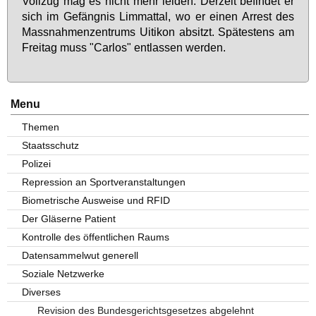
Voll­zug mag es nicht mehr lei­den. Der­zeit be­fin­det er
sich im Ge­fäng­nis Lim­mat­tal, wo er ei­nen Ar­rest des
Mass­nah­men­zen­trums Ui­ti­kon ab­sitzt. Spä­tes­tens am
Frei­tag muss "Car­los" ent­las­sen wer­den.
Menu
Themen
Staatsschutz
Polizei
Repression an Sportveranstaltungen
Biometrische Ausweise und RFID
Der Gläserne Patient
Kontrolle des öffentlichen Raums
Datensammelwut generell
Soziale Netzwerke
Diverses
Revision des Bundesgerichtsgesetzes abgelehnt