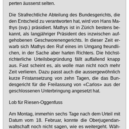
per­ten äus­serst sel­ten.
Die Straf­recht­li­che Ab­tei­lung des Bun­des­ge­richts, die
den Ent­scheid zu ver­ant­wor­ten hat, wird von Hans Ma­
thys (svp.) prä­si­diert. Ma­thys ist in Zü­rich bes­tens be­
kannt, als lang­jäh­ri­ger Prä­si­dent des in­zwi­schen auf­
ge­ho­be­nen Ge­schwo­re­nen­ge­richts. In die­ser Zeit er­
warb sich Ma­thys den Ruf ei­nes im Um­gang freund­li­
chen, in der Sa­che aber har­ten Rich­ters. Die höchst­
rich­ter­li­che Ur­teils­be­grün­dung fällt auf­fal­lend knapp
aus. Fast scheint es, als wol­le man nicht noch mehr
Zeit ver­lie­ren. Da­zu passt auch die aus­ser­ge­wöhn­lich
kur­ze Fris­tan­set­zung von zehn Ta­gen, die das Bun­
des­ge­richt für die Frei­las­sung von «Car­los» aus der
ge­schlos­se­nen Un­ter­brin­gung an­ge­setzt hat.
Lob für Rie­sen-Og­gen­fuss
Am Mon­tag, im­mer­hin sechs Ta­ge nach dem Ur­teil mit
Da­tum vom 18. Fe­bru­ar, konn­te die Ober­ju­gend­an­
walt­schaft noch nicht sa­gen, wie es wei­ter­geht. Wäh­