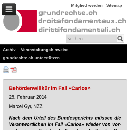
Mitglied werden
Sitemap
Archiv
Veranstaltungshinweise
grundrechte.ch unterstützen
Behördenwillkür im Fall «Carlos»
25. Februar 2014
Mar­cel Gyr, NZZ
Nach dem Ur­teil des Bun­des­ge­richts müs­sen die
Ver­ant­wort­li­chen im Fall «Car­los» wie­der von vor­