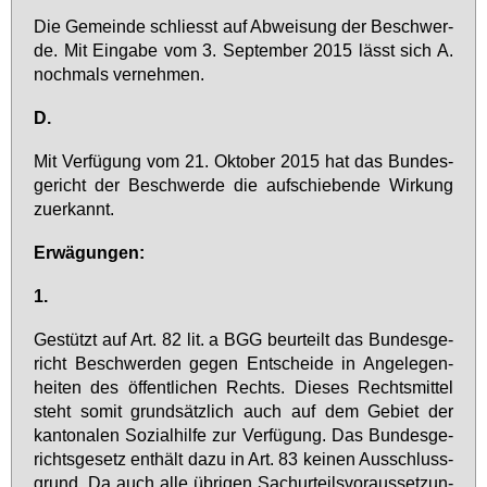
Die Ge­mein­de schliesst auf Ab­wei­sung der Be­schwer­
de. Mit Ein­ga­be vom 3. Sep­tem­ber 2015 lässt sich A.
noch­mals ver­neh­men.
D.
Mit Ver­fü­gung vom 21. Ok­to­ber 2015 hat das Bun­des­
ge­richt der Be­schwer­de die auf­schie­ben­de Wir­kung
zu­er­kannt.
Er­wä­gun­gen:
1.
Ge­stützt auf Art. 82 lit. a BGG be­ur­teilt das Bun­des­ge­
richt Be­schwer­den ge­gen Ent­schei­de in An­ge­le­gen­
hei­ten des öf­fent­li­chen Rechts. Die­ses Rechts­mit­tel
steht so­mit grund­sätz­lich auch auf dem Ge­biet der
kan­to­na­len So­zi­al­hil­fe zur Ver­fü­gung. Das Bun­des­ge­
richts­ge­setz ent­hält da­zu in Art. 83 kei­nen Aus­schluss­
grund. Da auch al­le üb­ri­gen Sa­chur­teils­vor­aus­set­zun­