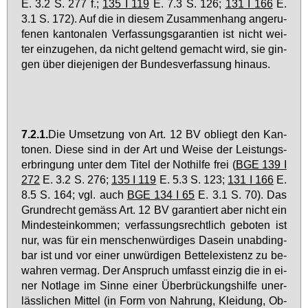
E. 3.2 S. 277 f.;
135 I 119
E. 7.3 S. 126;
131 I 166
E.
3.1 S. 172). Auf die in die­sem Zu­sam­men­hang an­ge­ru­
fe­nen kan­to­na­len Ver­fas­sungs­ga­ran­ti­en ist nicht wei­
ter ein­zu­ge­hen, da nicht gel­tend ge­macht wird, sie gin­
gen über die­je­ni­gen der Bun­des­ver­fas­sung hin­aus.
7.2.1.
Die Um­set­zung von Art. 12 BV ob­liegt den Kan­
to­nen. Die­se sind in der Art und Wei­se der Leis­tungs­
er­brin­gung un­ter dem Ti­tel der Not­hil­fe frei (
BGE 139 I
272
E. 3.2 S. 276;
135 I 119
E. 5.3 S. 123;
131 I 166
E.
8.5 S. 164; vgl. auch
BGE 134 I 65
E. 3.1 S. 70). Das
Grund­recht ge­mäss Art. 12 BV ga­ran­tiert aber nicht ein
Min­dest­ein­kom­men; ver­fas­sungs­recht­lich ge­bo­ten ist
nur, was für ein men­schen­wür­di­ges Da­sein un­ab­ding­
bar ist und vor ei­ner un­wür­di­gen Bet­te­l­exis­tenz zu be­
wah­ren ver­mag. Der An­spruch um­fasst ein­zig die in ei­
ner Not­la­ge im Sin­ne ei­ner Über­brü­ckungs­hil­fe un­er­
läss­li­chen Mit­tel (in Form von Nah­rung, Klei­dung, Ob­