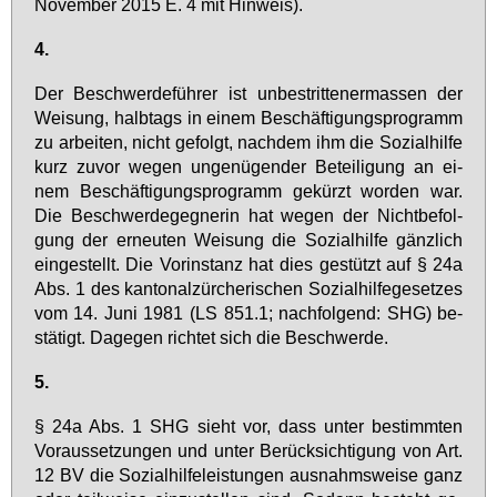
No­vem­ber 2015 E. 4 mit Hin­weis).
4.
Der Be­schwer­de­füh­rer ist un­be­strit­te­ner­mas­sen der
Wei­sung, halb­tags in ei­nem Be­schäf­ti­gungs­pro­gramm
zu ar­bei­ten, nicht ge­folgt, nach­dem ihm die So­zi­al­hil­fe
kurz zu­vor we­gen un­ge­nü­gen­der Be­tei­li­gung an ei­
nem Be­schäf­ti­gungs­pro­gramm ge­kürzt wor­den war.
Die Be­schwer­de­geg­ne­rin hat we­gen der Nicht­be­fol­
gung der er­neu­ten Wei­sung die So­zi­al­hil­fe gänz­lich
ein­ge­stellt. Die Vor­in­stanz hat dies ge­stützt auf § 24a
Abs. 1 des kan­to­nal­zür­che­ri­schen So­zi­al­hil­fe­ge­set­zes
vom 14. Ju­ni 1981 (LS 851.1; nach­fol­gend: SHG) be­
stä­tigt. Da­ge­gen rich­tet sich die Be­schwer­de.
5.
§ 24a Abs. 1 SHG sieht vor, dass un­ter be­stimm­ten
Vor­aus­set­zun­gen und un­ter Be­rück­sich­ti­gung von Art.
12 BV die So­zi­al­hil­fe­leis­tun­gen aus­nahms­wei­se ganz