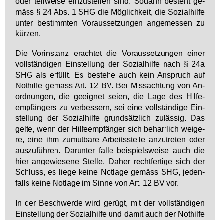
oder teil­wei­se ein­zu­stel­len sind. So­dann be­steht ge­
mäss § 24 Abs. 1 SHG die Mög­lich­keit, die So­zi­al­hil­fe
un­ter be­stimm­ten Vor­aus­set­zun­gen an­ge­mes­sen zu
kür­zen.
Die Vor­in­stanz er­ach­tet die Vor­aus­set­zun­gen ei­ner
voll­stän­di­gen Ein­stel­lung der So­zi­al­hil­fe nach § 24a
SHG als er­füllt. Es be­ste­he auch kein An­spruch auf
Not­hil­fe ge­mäss Art. 12 BV. Bei Miss­ach­tung von An­
ord­nun­gen, die ge­eig­net sei­en, die La­ge des Hil­fe­
emp­fän­gers zu ver­bes­sern, sei ei­ne voll­stän­di­ge Ein­
stel­lung der So­zi­al­hil­fe grund­sätz­lich zu­läs­sig. Das
gel­te, wenn der Hil­fe­emp­fän­ger sich be­harr­lich wei­ge­
re, ei­ne ihm zu­mut­ba­re Ar­beits­stel­le an­zu­tre­ten oder
aus­zu­füh­ren. Dar­un­ter fal­le bei­spiels­wei­se auch die
hier an­ge­wie­se­ne Stel­le. Da­her recht­fer­ti­ge sich der
Schluss, es lie­ge kei­ne Not­la­ge ge­mäss SHG, je­den­
falls kei­ne Not­la­ge im Sin­ne von Art. 12 BV vor.
In der Be­schwer­de wird ge­rügt, mit der voll­stän­di­gen
Ein­stel­lung der So­zi­al­hil­fe und da­mit auch der Not­hil­fe