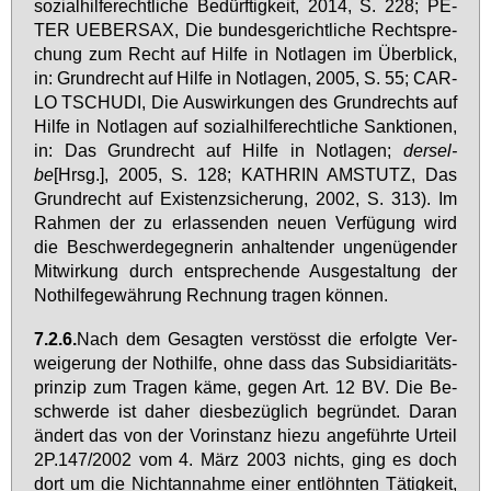
so­zi­al­hil­fe­recht­li­che Be­dürf­tig­keit, 2014, S. 228; PE­
TER UE­BER­SAX, Die bun­des­ge­richt­li­che Recht­spre­
chung zum Recht auf Hil­fe in Not­la­gen im Über­blick,
in: Grund­recht auf Hil­fe in Not­la­gen, 2005, S. 55; CAR­
LO TSCHU­DI, Die Aus­wir­kun­gen des Grund­rechts auf
Hil­fe in Not­la­gen auf so­zi­al­hil­fe­recht­li­che Sank­tio­nen,
in: Das Grund­recht auf Hil­fe in Not­la­gen;
der­sel­
be
[Hrsg.], 2005, S. 128; KATH­RIN AM­STUTZ, Das
Grund­recht auf Exis­tenz­si­che­rung, 2002, S. 313). Im
Rah­men der zu er­las­sen­den neu­en Ver­fü­gung wird
die Be­schwer­de­geg­ne­rin an­hal­ten­der un­ge­nü­gen­der
Mit­wir­kung durch ent­spre­chen­de Aus­ge­stal­tung der
Not­hil­fe­ge­wäh­rung Rech­nung tra­gen kön­nen.
7.2.6.
Nach dem Ge­sag­ten ver­stösst die er­folg­te Ver­
wei­ge­rung der Not­hil­fe, oh­ne dass das Sub­si­dia­ri­täts­
prin­zip zum Tra­gen kä­me, ge­gen Art. 12 BV. Die Be­
schwer­de ist da­her dies­be­züg­lich be­grün­det. Dar­an
än­dert das von der Vor­in­stanz hie­zu an­ge­führ­te Ur­teil
2P.147/2002 vom 4. März 2003 nichts, ging es doch
dort um die Nicht­an­nah­me ei­ner ent­löhn­ten Tä­tig­keit,