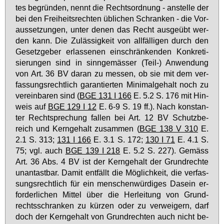
tes be­grün­den, nennt die Rechts­ord­nung - an­stel­le der
bei den Frei­heits­rech­ten üb­li­chen Schran­ken - die Vor­
aus­set­zun­gen, un­ter de­nen das Recht aus­ge­übt wer­
den kann. Die Zu­läs­sig­keit von all­fäl­li­gen durch den
Ge­setz­ge­ber er­las­se­nen ein­schrän­ken­den Kon­kre­ti­
sie­run­gen sind in sinn­ge­mäs­ser (Teil-) An­wen­dung
von Art. 36 BV dar­an zu mes­sen, ob sie mit dem ver­
fas­sungs­recht­lich ga­ran­tier­ten Mi­ni­mal­ge­halt noch zu
ver­ein­ba­ren sind (
BGE 131 I 166
E. 5.2 S. 176 mit Hin­
weis auf
BGE 129 I 12
E. 6-9 S. 19 ff.). Nach kon­stan­
ter Recht­spre­chung fal­len bei Art. 12 BV Schutz­be­
reich und Kern­ge­halt zu­sam­men (
BGE 138 V 310
E.
2.1 S. 313;
131 I 166
E. 3.1 S. 172;
130 I 71
E. 4.1 S.
75; vgl. auch
BGE 139 I 218
E. 5.2 S. 227). Ge­mäss
Art. 36 Abs. 4 BV ist der Kern­ge­halt der Grund­rech­te
un­an­tast­bar. Da­mit ent­fällt die Mög­lich­keit, die ver­fas­
sungs­recht­lich für ein men­schen­wür­di­ges Da­sein er­
for­der­li­chen Mit­tel über die Her­lei­tung von Grund­
rechts­schran­ken zu kür­zen oder zu ver­wei­gern, darf
doch der Kern­ge­halt von Grund­rech­ten auch nicht be­