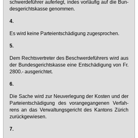
schwer­de­füh­rer auf­er­legt, in­des vor­läu­fig auf die Bun­
des­ge­richts­kas­se ge­nom­men.
4.
Es wird kei­ne Par­tei­ent­schä­di­gung zu­ge­spro­chen.
5.
Dem Rechts­ver­tre­ter des Be­schwer­de­füh­rers wird aus
der Bun­des­ge­richts­kas­se ei­ne Ent­schä­di­gung von Fr.
2800.- aus­ge­rich­tet.
6.
Die Sa­che wird zur Neu­ver­le­gung der Kos­ten und der
Par­tei­ent­schä­di­gung des vor­an­ge­gan­ge­nen Ver­fah­
rens an das Ver­wal­tungs­ge­richt des Kan­tons Zü­rich
zu­rück­ge­wie­sen.
7.