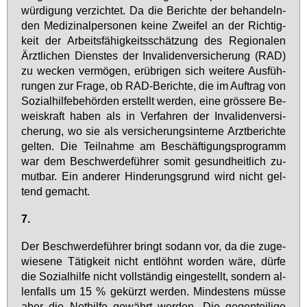
wür­di­gung ver­zich­tet. Da die Be­rich­te der be­han­deln­
den Me­di­zi­nal­per­so­nen kei­ne Zwei­fel an der Rich­tig­
keit der Ar­beits­fä­hig­keits­schät­zung des Re­gio­na­len
Ärzt­li­chen Diens­tes der In­va­li­den­ver­si­che­rung (RAD)
zu we­cken ver­mö­gen, er­üb­ri­gen sich wei­te­re Aus­füh­
run­gen zur Fra­ge, ob RAD-Be­rich­te, die im Auf­trag von
So­zi­al­hil­fe­be­hör­den er­stellt wer­den, ei­ne grös­se­re Be­
weis­kraft ha­ben als in Ver­fah­ren der In­va­li­den­ver­si­
che­rung, wo sie als ver­si­che­rungs­in­ter­ne Arzt­be­rich­te
gel­ten. Die Teil­nah­me am Be­schäf­ti­gungs­pro­gramm
war dem Be­schwer­de­füh­rer so­mit ge­sund­heit­lich zu­
mut­bar. Ein an­de­rer Hin­de­rungs­grund wird nicht gel­
tend ge­macht.
7.
Der Be­schwer­de­füh­rer bringt so­dann vor, da die zu­ge­
wie­se­ne Tä­tig­keit nicht ent­löhnt wor­den wä­re, dür­fe
die So­zi­al­hil­fe nicht voll­stän­dig ein­ge­stellt, son­dern al­
len­falls um 15 % ge­kürzt wer­den. Min­des­tens müs­se
aber die Not­hil­fe ge­währt wer­den. Die ge­gen­tei­li­ge