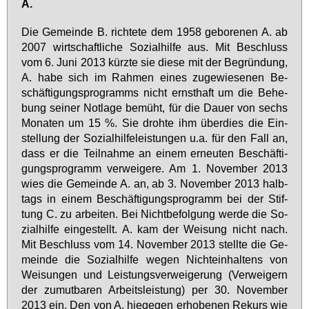
A.
Die Ge­mein­de B. rich­te­te dem 1958 ge­bo­re­nen A. ab
2007 wirt­schaft­li­che So­zi­al­hil­fe aus. Mit Be­schluss
vom 6. Ju­ni 2013 kürz­te sie die­se mit der Be­grün­dung,
A. ha­be sich im Rah­men ei­nes zu­ge­wie­se­nen Be­
schäf­ti­gungs­pro­gramms nicht ernst­haft um die Be­he­
bung sei­ner Not­la­ge be­müht, für die Dau­er von sechs
Mo­na­ten um 15 %. Sie droh­te ihm über­dies die Ein­
stel­lung der So­zi­al­hil­fe­leis­tun­gen u.a. für den Fall an,
dass er die Teil­nah­me an ei­nem er­neu­ten Be­schäf­ti­
gungs­pro­gramm ver­wei­ge­re. Am 1. No­vem­ber 2013
wies die Ge­mein­de A. an, ab 3. No­vem­ber 2013 halb­
tags in ei­nem Be­schäf­ti­gungs­pro­gramm bei der Stif­
tung C. zu ar­bei­ten. Bei Nicht­be­fol­gung wer­de die So­
zi­al­hil­fe ein­ge­stellt. A. kam der Wei­sung nicht nach.
Mit Be­schluss vom 14. No­vem­ber 2013 stell­te die Ge­
mein­de die So­zi­al­hil­fe we­gen Nicht­ein­hal­tens von
Wei­sun­gen und Leis­tungs­ver­wei­ge­rung (Ver­wei­gern
der zu­mut­ba­ren Ar­beits­leis­tung) per 30. No­vem­ber
2013 ein. Den von A. hie­ge­gen er­ho­be­nen Re­kurs wie