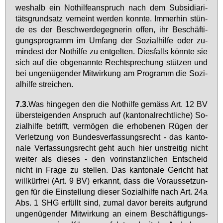
wes­halb ein Not­hil­fe­an­spruch nach dem Sub­si­dia­ri­
täts­grund­satz ver­neint wer­den konn­te. Im­mer­hin stün­
de es der Be­schwer­de­geg­ne­rin of­fen, ihr Be­schäf­ti­
gungs­pro­gramm im Um­fang der So­zi­al­hil­fe oder zu­
min­dest der Not­hil­fe zu ent­gel­ten. Dies­falls könn­te sie
sich auf die ob­ge­nann­te Recht­spre­chung stüt­zen und
bei un­ge­nü­gen­der Mit­wir­kung am Pro­gramm die So­zi­
al­hil­fe strei­chen.
7.3.
Was hin­ge­gen den die Not­hil­fe ge­mäss Art. 12 BV
über­stei­gen­den An­spruch auf (kan­to­nal­recht­li­che) So­
zi­al­hil­fe be­trifft, ver­mö­gen die er­ho­be­nen Rü­gen der
Ver­let­zung von Bun­des­ver­fas­sungs­recht - das kan­to­
na­le Ver­fas­sungs­recht geht auch hier un­strei­tig nicht
wei­ter als die­ses - den vor­in­stanz­li­chen Ent­scheid
nicht in Fra­ge zu stel­len. Das kan­to­na­le Ge­richt hat
will­kürfrei (Art. 9 BV) er­kannt, dass die Vor­aus­set­zun­
gen für die Ein­stel­lung die­ser So­zi­al­hil­fe nach Art. 24a
Abs. 1 SHG er­füllt sind, zu­mal da­vor be­reits auf­grund
un­ge­nü­gen­der Mit­wir­kung an ei­nem Be­schäf­ti­gungs­