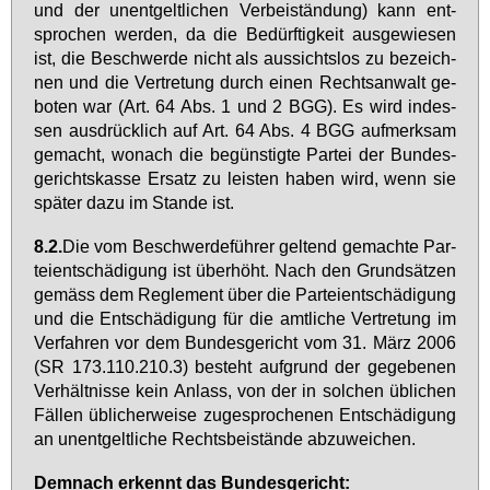
und der un­ent­gelt­li­chen Ver­bei­stän­dung) kann ent­
spro­chen wer­den, da die Be­dürf­tig­keit aus­ge­wie­sen
ist, die Be­schwer­de nicht als aus­sichts­los zu be­zeich­
nen und die Ver­tre­tung durch ei­nen Rechts­an­walt ge­
bo­ten war (Art. 64 Abs. 1 und 2 BGG). Es wird in­des­
sen aus­drück­lich auf Art. 64 Abs. 4 BGG auf­merk­sam
ge­macht, wo­nach die be­güns­tig­te Par­tei der Bun­des­
ge­richts­kas­se Er­satz zu leis­ten ha­ben wird, wenn sie
spä­ter da­zu im Stan­de ist.
8.2.
Die vom Be­schwer­de­füh­rer gel­tend ge­mach­te Par­
tei­ent­schä­di­gung ist über­höht. Nach den Grund­sät­zen
ge­mäss dem Re­gle­ment über die Par­tei­ent­schä­di­gung
und die Ent­schä­di­gung für die amt­li­che Ver­tre­tung im
Ver­fah­ren vor dem Bun­des­ge­richt vom 31. März 2006
(SR 173.​110.​210.​3) be­steht auf­grund der ge­ge­be­nen
Ver­hält­nis­se kein An­lass, von der in sol­chen üb­li­chen
Fäl­len üb­li­cher­wei­se zu­ge­spro­che­nen Ent­schä­di­gung
an un­ent­gelt­li­che Rechts­bei­stän­de ab­zu­wei­chen.
Dem­nach er­kennt das Bun­des­ge­richt: