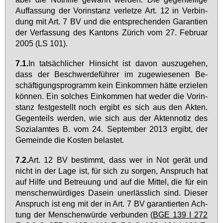
Auf­fas­sung der Vor­in­stanz ver­let­ze Art. 12 in Ver­bin­
dung mit Art. 7 BV und die ent­spre­chen­den Ga­ran­ti­en
der Ver­fas­sung des Kan­tons Zü­rich vom 27. Fe­bru­ar
2005 (LS 101).
7.1.
In tat­säch­li­cher Hin­sicht ist da­von aus­zu­ge­hen,
dass der Be­schwer­de­füh­rer im zu­ge­wie­se­nen Be­
schäf­ti­gungs­pro­gramm kein Ein­kom­men hät­te er­zie­len
kön­nen. Ein sol­ches Ein­kom­men hat we­der die Vor­in­
stanz fest­ge­stellt noch er­gibt es sich aus den Ak­ten.
Ge­gen­teils wer­den, wie sich aus der Ak­ten­no­tiz des
So­zi­al­am­tes B. vom 24. Sep­tem­ber 2013 er­gibt, der
Ge­mein­de die Kos­ten be­las­tet.
7.2.
Art. 12 BV be­stimmt, dass wer in Not ge­rät und
nicht in der La­ge ist, für sich zu sor­gen, An­spruch hat
auf Hil­fe und Be­treu­ung und auf die Mit­tel, die für ein
men­schen­wür­di­ges Da­sein un­er­läss­lich sind. Die­ser
An­spruch ist eng mit der in Art. 7 BV ga­ran­tier­ten Ach­
tung der Men­schen­wür­de ver­bun­den (
BGE 139 I 272