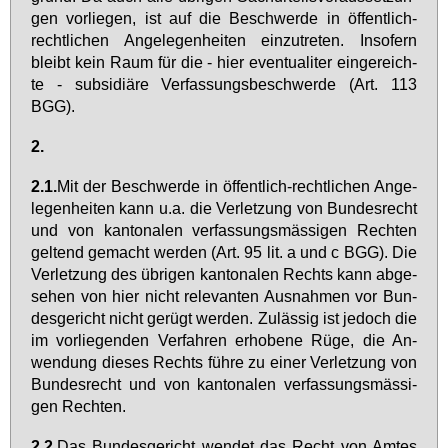
gen vor­lie­gen, ist auf die Be­schwer­de in öf­fent­lich-
recht­li­chen An­ge­le­gen­hei­ten ein­zu­tre­ten. In­so­fern
bleibt kein Raum für die - hier even­tua­li­ter ein­ge­reich­
te - sub­si­diä­re Ver­fas­sungs­be­schwer­de (Art. 113
BGG).
2.
2.1.
Mit der Be­schwer­de in öf­fent­lich-recht­li­chen An­ge­
le­gen­hei­ten kann u.a. die Ver­let­zung von Bun­des­recht
und von kan­to­na­len ver­fas­sungs­mäs­si­gen Rech­ten
gel­tend ge­macht wer­den (Art. 95 lit. a und c BGG). Die
Ver­let­zung des üb­ri­gen kan­to­na­len Rechts kann ab­ge­
se­hen von hier nicht re­le­van­ten Aus­nah­men vor Bun­
des­ge­richt nicht ge­rügt wer­den. Zu­läs­sig ist je­doch die
im vor­lie­gen­den Ver­fah­ren er­ho­be­ne Rü­ge, die An­
wen­dung die­ses Rechts füh­re zu ei­ner Ver­let­zung von
Bun­des­recht und von kan­to­na­len ver­fas­sungs­mäs­si­
gen Rech­ten.
2.2.
Das Bun­des­ge­richt wen­det das Recht von Am­tes