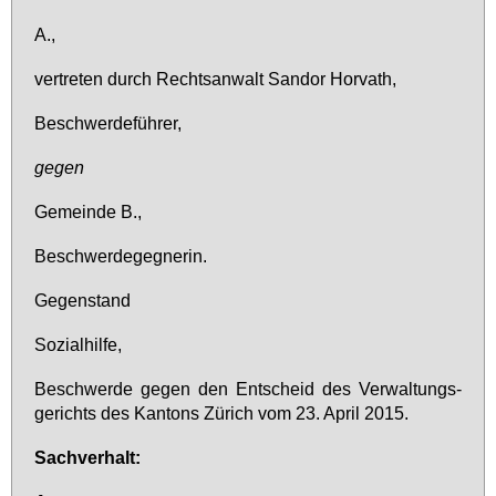
A.,
ver­tre­ten durch Rechts­an­walt San­dor Hor­vath,
Be­schwer­de­füh­rer,
ge­gen
Ge­mein­de B.,
Be­schwer­de­geg­ne­rin.
Ge­gen­stand
So­zi­al­hil­fe,
Be­schwer­de ge­gen den Ent­scheid des Ver­wal­tungs­
ge­richts des Kan­tons Zü­rich vom 23. April 2015.
Sach­ver­halt: