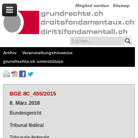
Mitglied werden
Sitemap
Archiv
Veranstaltungshinweise
grundrechte.ch unterstützen
BGE 8C_455/2015
8. März 2016
Bun­des­ge­richt
Tri­bu­nal fédéral
Tri­bu­na­le fe­dera­le