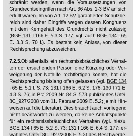
schränkt wer­den, wenn die Vor­aus­set­zun­gen von
Grund­rechts­ein­grif­fen nach Art. 36 Abs. 1-3 BV an sich
er­füllt wä­ren. Im von Art. 12 BV ga­ran­tier­ten Schutz­be­
reich sind da­her Ein­grif­fe we­gen des­sen Kon­gru­enz
mit dem Kern­ge­halt des Grund­rechts nicht zu­läs­sig
(
BGE 131 I 166
E. 5.3 S. 177; vgl. auch
BGE 134 I 65
E. 3.3 S. 70 f.). Es be­steht kein An­lass, von die­ser
Recht­spre­chung ab­zu­wei­chen.
7.2.5.
Ob al­len­falls ein rechts­miss­bräuch­li­ches Ver­hal­
ten der er­su­chen­den Per­son ei­ne Kür­zung oder Ver­
wei­ge­rung der Not­hil­fe recht­fer­ti­gen könn­te, hat die
Recht­spre­chung bis­lang of­fen ge­las­sen (vgl.
BGE 134
I 65
E. 5.1 f. S. 73;
131 I 166
E. 6.2 S. 178;
130 I 71
E.
4.3 S. 76; in Pra 2009 Nr. 84 S. 573 pu­bli­zier­tes Ur­teil
8C_927/2008 vom 11. Fe­bru­ar 2009 E. 5.2; je mit Hin­
wei­sen auf die Li­te­ra­tur). Dies braucht auch vor­lie­gend
nicht be­ant­wor­tet zu wer­den, da kei­ne An­halts­punk­te
für ein rechts­miss­bräuch­li­ches Ver­hal­ten (vgl. hie­zu:
BGE 134 I 65
E. 5.2 S. 73;
131 I 166
E. 6.4 S. 177; er­
wähn­tes Ur­teil 8C_927/2008 E. 5.3) des Be­schwer­de­