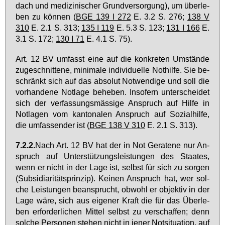
dach und me­di­zi­ni­scher Grund­ver­sor­gung), um über­le­
ben zu kön­nen (
BGE 139 I 272
E. 3.2 S. 276;
138 V
310
E. 2.1 S. 313;
135 I 119
E. 5.3 S. 123;
131 I 166
E.
3.1 S. 172;
130 I 71
E. 4.1 S. 75).
Art. 12 BV um­fasst ei­ne auf die kon­kre­ten Um­stän­de
zu­ge­schnit­te­ne, mi­ni­ma­le in­di­vi­du­el­le Not­hil­fe. Sie be­
schränkt sich auf das ab­so­lut Not­wen­di­ge und soll die
vor­han­de­ne Not­la­ge be­he­ben. In­so­fern un­ter­schei­det
sich der ver­fas­sungs­mäs­si­ge An­spruch auf Hil­fe in
Not­la­gen vom kan­to­na­len An­spruch auf So­zi­al­hil­fe,
die um­fas­sen­der ist (
BGE 138 V 310
E. 2.1 S. 313).
7.2.2.
Nach Art. 12 BV hat der in Not Ge­ra­te­ne nur An­
spruch auf Un­ter­stüt­zungs­leis­tun­gen des Staa­tes,
wenn er nicht in der La­ge ist, selbst für sich zu sor­gen
(Sub­si­dia­ri­täts­prin­zip). Kei­nen An­spruch hat, wer sol­
che Leis­tun­gen be­an­sprucht, ob­wohl er ob­jek­tiv in der
La­ge wä­re, sich aus ei­ge­ner Kraft die für das Über­le­
ben er­for­der­li­chen Mit­tel selbst zu ver­schaf­fen; denn
sol­che Per­so­nen ste­hen nicht in je­ner Not­si­tua­ti­on, auf