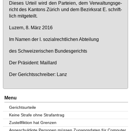
Die­ses Ur­teil wird den Par­tei­en, dem Ver­wal­tungs­ge­
richt des Kan­tons Zü­rich und dem Be­zirks­rat E. schrift­
lich mit­ge­teilt.
Lu­zern, 8. März 2016
Im Na­men der I. so­zi­al­recht­li­chen Ab­tei­lung
des Schwei­ze­ri­schen Bun­des­ge­richts
Der Prä­si­dent: Mail­lard
Der Ge­richts­schrei­ber: Lanz
Menu
Gerichtsurteile
Keine Strafe ohne Strafantrag
Zustellfiktion hat Grenzen
Angeschuldigte Personen müssen Zugangsdaten für Computer