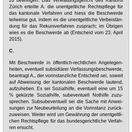
Zü­rich er­teil­te A. die un­ent­gelt­li­che Rechts­pfle­ge für
das kan­to­na­le Ver­fah­ren und hiess die Be­schwer­de
teil­wei­se gut, in­dem es die un­ent­gelt­li­che Ver­bei­stän­
dung für das Re­kurs­ver­fah­ren zu­sprach; im Üb­ri­gen
wies es die Be­schwer­de ab (Ent­scheid vom 23. April
2015).
C.
Mit Be­schwer­de in öf­fent­lich-recht­li­chen An­ge­le­gen­
hei­ten, even­tu­ell sub­si­diä­rer Ver­fas­sungs­be­schwer­de,
be­an­tragt A., der vor­in­stanz­li­che Ent­scheid sei, so­weit
auf Ab­wei­sung der kan­to­na­len Be­schwer­de lau­tend,
auf­zu­he­ben. Es sei So­zi­al­hil­fe, even­tu­ell ei­ne um 15
% ge­kürz­te So­zi­al­hil­fe, sub­even­tu­ell Not­hil­fe zu­zu­
spre­chen. Sub­sub­even­tu­ell sei die Sa­che mit An­wei­
sun­gen zur Neu­be­ur­tei­lung an die Vor­in­stanz zu­rück­
zu­wei­sen. Wei­ter wird um Ge­wäh­rung der un­ent­gelt­li­
chen Rechts­pfle­ge für das bun­des­ge­richt­li­che Ver­fah­
ren er­sucht.