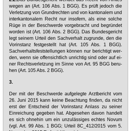
we­gen an (Art. 106 Abs. 1 BGG). Es prüft je­doch die
Ver­let­zung von Grund­rech­ten und von kan­to­na­lem und
in­ter­kan­to­na­lem Recht nur in­so­fern, als ei­ne sol­che
Rü­ge in der Be­schwer­de vor­ge­bracht und be­grün­det
wor­den ist (Art. 106 Abs. 2 BGG). Das Bun­des­ge­richt
legt sei­nem Ur­teil den Sach­ver­halt zu­grun­de, den die
Vor­in­stanz fest­ge­stellt hat (Art. 105 Abs. 1 BGG).
Sach­ver­halts­fest­stel­lun­gen kön­nen nur be­rich­tigt wer­
den, wenn sie of­fen­sicht­lich un­rich­tig sind oder auf ei­
ner Rechts­ver­let­zung im Sin­ne von Art. 95 BGG be­ru­
hen (Art. 105 Abs. 2 BGG).
3.
Der mit der Be­schwer­de auf­ge­leg­te Arzt­be­richt vom
26. Ju­ni 2015 kann kei­ne Be­ach­tung fin­den, da nicht
erst der Ent­scheid der Vor­in­stanz An­lass zu sei­ner
Ein­rei­chung ge­ge­ben hat. Ab­ge­se­hen da­von han­delt
es sich oh­ne­hin um ein un­zu­läs­si­ges ech­tes No­vum
(vgl. Art. 99 Abs. 1 BGG; Ur­teil 8C_412/2015 vom 5.