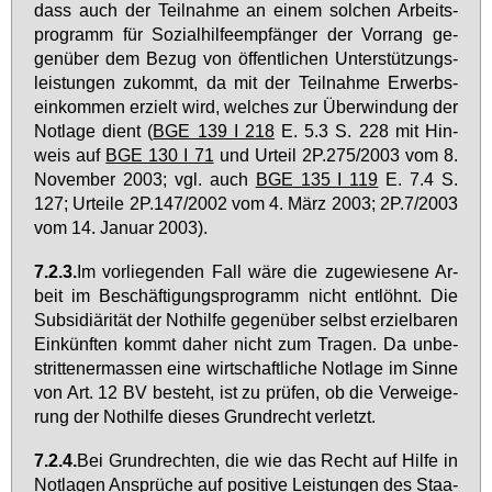
dass auch der Teil­nah­me an ei­nem sol­chen Ar­beits­
pro­gramm für So­zi­al­hil­fe­emp­fän­ger der Vor­rang ge­
gen­über dem Be­zug von öf­fent­li­chen Un­ter­stüt­zungs­
leis­tun­gen zu­kommt, da mit der Teil­nah­me Er­werbs­
ein­kom­men er­zielt wird, wel­ches zur Über­win­dung der
Not­la­ge dient (
BGE 139 I 218
E. 5.3 S. 228 mit Hin­
weis auf
BGE 130 I 71
und Ur­teil 2P.275/2003 vom 8.
No­vem­ber 2003; vgl. auch
BGE 135 I 119
E. 7.4 S.
127; Ur­tei­le 2P.147/2002 vom 4. März 2003; 2P.7/2003
vom 14. Ja­nu­ar 2003).
7.2.3.
Im vor­lie­gen­den Fall wä­re die zu­ge­wie­se­ne Ar­
beit im Be­schäf­ti­gungs­pro­gramm nicht ent­löhnt. Die
Sub­si­diä­ri­tät der Not­hil­fe ge­gen­über selbst er­ziel­ba­ren
Ein­künf­ten kommt da­her nicht zum Tra­gen. Da un­be­
strit­te­ner­mas­sen ei­ne wirt­schaft­li­che Not­la­ge im Sin­ne
von Art. 12 BV be­steht, ist zu prü­fen, ob die Ver­wei­ge­
rung der Not­hil­fe die­ses Grund­recht ver­letzt.
7.2.4.
Bei Grund­rech­ten, die wie das Recht auf Hil­fe in
Not­la­gen An­sprü­che auf po­si­ti­ve Leis­tun­gen des Staa­