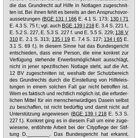
die das Grund­recht auf Hil­fe in Not­la­gen zu­ge­schnit­
ten ist. Bei ih­nen fehlt es be­reits an den An­spruchs­vor­
aus­set­zun­gen (
BGE 131 I 166
E. 4.1 S. 173;
130 I 71
E. 4.3 S. 75 f.; vgl. auch
BGE 139 I 218
E. 3.4 S. 221 f.,
E. 5.2 S. 227, E. 5.3 S. 227 f. und E. 5.5 S. 229;
138 V
310
E. 2.1 S. 313;
135 I 19
E. 7.4 S. 127;
134 I 65
E.
3.1 S. 69 f.). In die­sem Sin­ne hat das Bun­des­ge­richt
ent­schie­den, dass ei­ne Per­son, die ei­ne kon­kret zur
Ver­fü­gung ste­hen­de Er­werbs­mög­lich­keit aus­schlägt,
nicht in je­ner spe­zi­fi­schen Not­la­ge steht, auf die Art.
12 BV zu­ge­schnit­ten ist, wes­halb der Schutz­be­reich
des Grund­rechts durch die Ein­stel­lung von Hil­fe­leis­
tun­gen in ei­nem sol­chen Fall gar nicht be­trof­fen ist.
Wem es fak­tisch und recht­lich mög­lich ist, die er­for­der­
li­chen Mit­tel für ein men­schen­wür­di­ges Da­sein selbst
zu be­schaf­fen, ist nicht be­dürf­tig und da­mit nicht auf
Un­ter­stüt­zung an­ge­wie­sen (
BGE 139 I 218
E. 5.3 S.
227 f.). Kon­kret ging es in die­sem Fall um ei­ne zu­ge­
wie­se­ne, ent­löhn­te Ar­beit bei der Ci­typfle­ge der Stif­
tung D.________. Das Bun­des­ge­richt hat er­kannt,