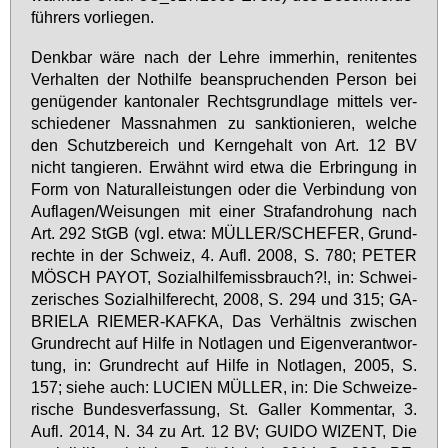
füh­rers vor­lie­gen.
Denk­bar wä­re nach der Leh­re im­mer­hin, re­ni­ten­tes
Ver­hal­ten der Not­hil­fe be­an­spru­chen­den Per­son bei
ge­nü­gen­der kan­to­na­ler Rechts­grund­la­ge mit­tels ver­
schie­de­ner Mass­nah­men zu sank­tio­nie­ren, wel­che
den Schutz­be­reich und Kern­ge­halt von Art. 12 BV
nicht tan­gie­ren. Er­wähnt wird et­wa die Er­brin­gung in
Form von Na­tu­ral­leis­tun­gen oder die Ver­bin­dung von
Auf­la­gen/Wei­sun­gen mit ei­ner Straf­an­dro­hung nach
Art. 292 StGB (vgl. et­wa: MÜL­LER/SCHEFER, Grund­
rech­te in der Schweiz, 4. Aufl. 2008, S. 780; PE­TER
MÖSCH PAYOT, So­zi­al­hil­fe­miss­brauch?!, in: Schwei­
ze­ri­sches So­zi­al­hil­fe­recht, 2008, S. 294 und 315; GA­
BRIE­LA RIE­MER-KAF­KA, Das Ver­hält­nis zwi­schen
Grund­recht auf Hil­fe in Not­la­gen und Ei­gen­ver­ant­wor­
tung, in: Grund­recht auf Hil­fe in Not­la­gen, 2005, S.
157; sie­he auch: LU­CI­EN MÜL­LER, in: Die Schwei­ze­
ri­sche Bun­des­ver­fas­sung, St. Gal­ler Kom­men­tar, 3.
Aufl. 2014, N. 34 zu Art. 12 BV; GUI­DO WI­ZENT, Die