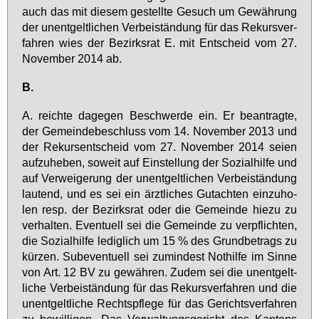
auch das mit die­sem ge­stell­te Ge­such um Ge­wäh­rung
der un­ent­gelt­li­chen Ver­bei­stän­dung für das Re­kurs­ver­
fah­ren wies der Be­zirks­rat E. mit Ent­scheid vom 27.
No­vem­ber 2014 ab.
B.
A. reich­te da­ge­gen Be­schwer­de ein. Er be­an­trag­te,
der Ge­mein­de­be­schluss vom 14. No­vem­ber 2013 und
der Re­kurs­ent­scheid vom 27. No­vem­ber 2014 sei­en
auf­zu­he­ben, so­weit auf Ein­stel­lung der So­zi­al­hil­fe und
auf Ver­wei­ge­rung der un­ent­gelt­li­chen Ver­bei­stän­dung
lau­tend, und es sei ein ärzt­li­ches Gut­ach­ten ein­zu­ho­
len resp. der Be­zirks­rat oder die Ge­mein­de hie­zu zu
ver­hal­ten. Even­tu­ell sei die Ge­mein­de zu ver­pflich­ten,
die So­zi­al­hil­fe le­dig­lich um 15 % des Grund­be­trags zu
kür­zen. Sub­even­tu­ell sei zu­min­dest Not­hil­fe im Sin­ne
von Art. 12 BV zu ge­wäh­ren. Zu­dem sei die un­ent­gelt­
li­che Ver­bei­stän­dung für das Re­kurs­ver­fah­ren und die
un­ent­gelt­li­che Rechts­pfle­ge für das Ge­richts­ver­fah­ren
zu be­wil­li­gen. Das Ver­wal­tungs­ge­richt des Kan­tons