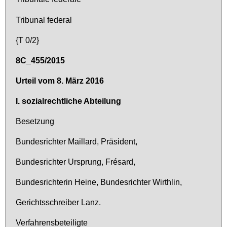
Tri­bu­nal fe­deral
{T 0/2}
8C_455/2015
Ur­teil vom 8. März 2016
I. so­zi­al­recht­li­che Ab­tei­lung
Be­set­zung
Bun­des­rich­ter Mail­lard, Prä­si­dent,
Bun­des­rich­ter Ur­sprung, Frésard,
Bun­des­rich­te­rin Hei­ne, Bun­des­rich­ter Wirth­lin,
Ge­richts­schrei­ber Lanz.
Ver­fah­rens­be­tei­lig­te