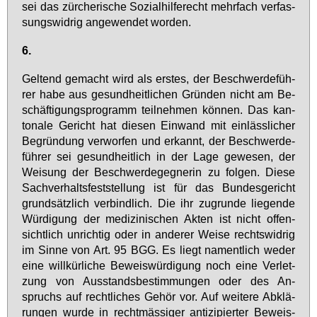
sei das zür­che­ri­sche So­zi­al­hil­fe­recht mehr­fach ver­fas­
sungs­wid­rig an­ge­wen­det wor­den.
6.
Gel­tend ge­macht wird als ers­tes, der Be­schwer­de­füh­
rer ha­be aus ge­sund­heit­li­chen Grün­den nicht am Be­
schäf­ti­gungs­pro­gramm teil­neh­men kön­nen. Das kan­
to­na­le Ge­richt hat die­sen Ein­wand mit ein­läss­li­cher
Be­grün­dung ver­wor­fen und er­kannt, der Be­schwer­de­
füh­rer sei ge­sund­heit­lich in der La­ge ge­we­sen, der
Wei­sung der Be­schwer­de­geg­ne­rin zu fol­gen. Die­se
Sach­ver­halts­fest­stel­lung ist für das Bun­des­ge­richt
grund­sätz­lich ver­bind­lich. Die ihr zu­grun­de lie­gen­de
Wür­di­gung der me­di­zi­ni­schen Ak­ten ist nicht of­fen­
sicht­lich un­rich­tig oder in an­de­rer Wei­se rechts­wid­rig
im Sin­ne von Art. 95 BGG. Es liegt na­ment­lich we­der
ei­ne will­kür­li­che Be­weis­wür­di­gung noch ei­ne Ver­let­
zung von Aus­stands­be­stim­mun­gen oder des An­
spruchs auf recht­li­ches Ge­hör vor. Auf wei­te­re Ab­klä­
run­gen wur­de in recht­mäs­si­ger an­ti­zi­pier­ter Be­weis­