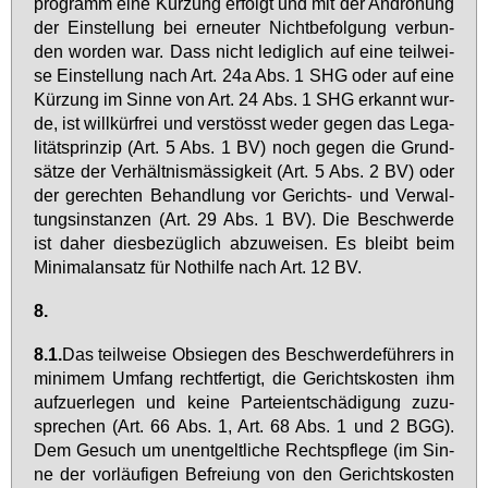
pro­gramm ei­ne Kür­zung er­folgt und mit der An­dro­hung
der Ein­stel­lung bei er­neu­ter Nicht­be­fol­gung ver­bun­
den wor­den war. Dass nicht le­dig­lich auf ei­ne teil­wei­
se Ein­stel­lung nach Art. 24a Abs. 1 SHG oder auf ei­ne
Kür­zung im Sin­ne von Art. 24 Abs. 1 SHG er­kannt wur­
de, ist will­kürfrei und ver­stösst we­der ge­gen das Le­ga­
li­täts­prin­zip (Art. 5 Abs. 1 BV) noch ge­gen die Grund­
sät­ze der Ver­hält­nis­mäs­sig­keit (Art. 5 Abs. 2 BV) oder
der ge­rech­ten Be­hand­lung vor Ge­richts- und Ver­wal­
tungs­in­stan­zen (Art. 29 Abs. 1 BV). Die Be­schwer­de
ist da­her dies­be­züg­lich ab­zu­wei­sen. Es bleibt beim
Mi­ni­mal­an­satz für Not­hil­fe nach Art. 12 BV.
8.
8.1.
Das teil­wei­se Ob­sie­gen des Be­schwer­de­füh­rers in
mi­ni­mem Um­fang recht­fer­tigt, die Ge­richts­kos­ten ihm
auf­zu­er­le­gen und kei­ne Par­tei­ent­schä­di­gung zu­zu­
spre­chen (Art. 66 Abs. 1, Art. 68 Abs. 1 und 2 BGG).
Dem Ge­such um un­ent­gelt­li­che Rechts­pfle­ge (im Sin­
ne der vor­läu­fi­gen Be­frei­ung von den Ge­richts­kos­ten