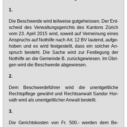
1.
Die Be­schwer­de wird teil­wei­se gut­ge­heis­sen. Der Ent­
scheid des Ver­wal­tungs­ge­richts des Kan­tons Zü­rich
vom 23. April 2015 wird, so­weit auf Ver­nei­nung ei­nes
An­spruchs auf Not­hil­fe nach Art. 12 BV lau­tend, auf­ge­
ho­ben und es wird fest­ge­stellt, dass ein sol­cher An­
spruch be­steht. Die Sa­che wird zur Fest­le­gung der
Not­hil­fe an die Ge­mein­de B. zu­rück­ge­wie­sen. Im Üb­ri­
gen wird die Be­schwer­de ab­ge­wie­sen.
2.
Dem Be­schwer­de­füh­rer wird die un­ent­gelt­li­che
Rechts­pfle­ge ge­währt und Rechts­an­walt San­dor Hor­
vath wird als un­ent­gelt­li­cher An­walt be­stellt.
3.
Die Ge­richts­kos­ten von Fr. 500.- wer­den dem Be­