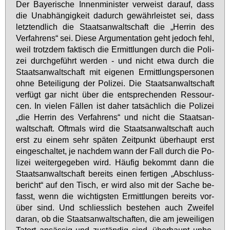
Der Baye­ri­sche In­nen­mi­nis­ter ver­weist dar­auf, dass
die Un­ab­hän­gig­keit da­durch ge­währ­leis­tet sei, dass
letzt­end­lich die Staats­an­walt­schaft die „Her­rin des
Ver­fah­rens“ sei. Die­se Ar­gu­men­ta­ti­on geht je­doch fehl,
weil trotz­dem fak­tisch die Er­mitt­lun­gen durch die Po­li­
zei durch­ge­führt wer­den - und nicht et­wa durch die
Staats­an­walt­schaft mit ei­ge­nen Er­mitt­lungs­per­so­nen
oh­ne Be­tei­li­gung der Po­li­zei. Die Staats­an­walt­schaft
ver­fügt gar nicht über die ent­spre­chen­den Res­sour­
cen. In vie­len Fäl­len ist da­her tat­säch­lich die Po­li­zei
„die Her­rin des Ver­fah­rens“ und nicht die Staats­an­
walt­schaft. Oft­mals wird die Staats­an­walt­schaft auch
erst zu ei­nem sehr spä­ten Zeit­punkt über­haupt erst
ein­ge­schal­tet, je nach­dem wann der Fall durch die Po­
li­zei wei­ter­ge­ge­ben wird. Häu­fig be­kommt dann die
Staats­an­walt­schaft be­reits ei­nen fer­ti­gen „Ab­schluss­
be­richt“ auf den Tisch, er wird al­so mit der Sa­che be­
fasst, wenn die wich­tigs­ten Er­mitt­lun­gen be­reits vor­
über sind. Und schliess­lich be­ste­hen auch Zwei­fel
dar­an, ob die Staats­an­walt­schaf­ten, die am je­wei­li­gen