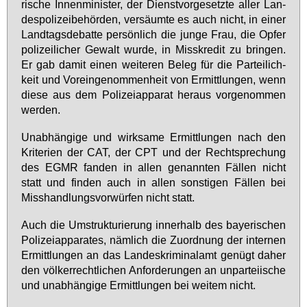
ri­sche In­nen­mi­nis­ter, der Dienst­vor­ge­setz­te al­ler Lan­
des­po­li­zei­be­hör­den, ver­säum­te es auch nicht, in ei­ner
Land­tags­de­bat­te per­sön­lich die jun­ge Frau, die Op­fer
po­li­zei­li­cher Ge­walt wur­de, in Miss­kre­dit zu brin­gen.
Er gab da­mit ei­nen wei­te­ren Be­leg für die Par­tei­lich­
keit und Vor­ein­ge­nom­men­heit von Er­mitt­lun­gen, wenn
die­se aus dem Po­li­zei­ap­pa­rat her­aus vor­ge­nom­men
wer­den.
Un­ab­hän­gi­ge und wirk­sa­me Er­mitt­lun­gen nach den
Kri­te­ri­en der CAT, der CPT und der Recht­spre­chung
des EGMR fan­den in al­len ge­nann­ten Fäl­len nicht
statt und fin­den auch in al­len sons­ti­gen Fäl­len bei
Miss­hand­lungs­vor­wür­fen nicht statt.
Auch die Um­struk­tu­rie­rung in­ner­halb des baye­ri­schen
Po­li­zei­ap­pa­ra­tes, näm­lich die Zu­ord­nung der in­ter­nen
Er­mitt­lun­gen an das Lan­des­kri­mi­nal­amt ge­nügt da­her
den völ­ker­recht­li­chen An­for­de­run­gen an un­par­tei­ische
und un­ab­hän­gi­ge Er­mitt­lun­gen bei wei­tem nicht.