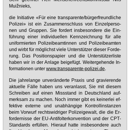
Muižnieks,
die In­itia­ti­ve «Für ei­ne trans­pa­ren­te/bür­ger­freund­li­che
Po­li­zei» ist ein Zu­sam­men­schluss von Ein­zel­per­so­
nen und Grup­pen. Sie for­dert ins­be­son­de­re die Ein­
füh­rung ei­ner in­di­vi­du­el­len Kenn­zeich­nung für al­le
uni­for­mier­ten Po­li­zei­be­am­tin­nen und Po­li­zei­be­am­ten
und wirbt für mög­lichst vie­le Un­ter­stüt­zer die­ser For­de­
rung. Das Po­si­ti­ons­pa­pier und die Un­ter­stüt­z­er­lis­te
ha­ben wir in der An­la­ge bei­ge­fügt. Wei­ter­ge­hen­de In­
for­ma­tio­nen un­ter
www.​tra​nspa​rent​e-​polizei.​de
.
Die jah­re­lan­ge un­ver­än­der­te Pra­xis und gra­vie­ren­de
ak­tu­el­le Fäl­le ha­ben uns ver­an­lasst, Sie mit die­sem
Schrei­ben auf ei­nen Miss­stand in Deutsch­land auf­
merk­sam zu ma­chen. Noch im­mer gibt es kei­ner­lei ef­
fek­ti­ve ex­ter­ne und un­ab­hän­gi­ge Kon­troll­in­stan­zen
beim Vor­wurf rechts­wid­ri­ger Po­li­zei­ge­walt, die die Er­
for­der­nis­se der EU-An­ti­fol­ter­kon­ven­ti­on und der CPT-
Stan­dards er­fül­len. Hier­auf hat­te ins­be­son­de­re auch