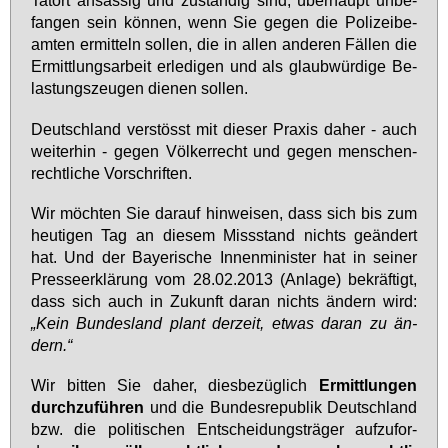
Tat­ort an­säs­sig und zu­stän­dig sind, über­haupt un­be­
fan­gen sein kön­nen, wenn Sie ge­gen die Po­li­zei­be­
am­ten er­mit­teln sol­len, die in al­len an­de­ren Fäl­len die
Er­mitt­lungs­ar­beit er­le­di­gen und als glaub­wür­di­ge Be­
las­tungs­zeu­gen die­nen sol­len.
Deutsch­land ver­stösst mit die­ser Pra­xis da­her - auch
wei­ter­hin - ge­gen Völ­ker­recht und ge­gen men­schen­
recht­li­che Vor­schrif­ten.
Wir möch­ten Sie dar­auf hin­wei­sen, dass sich bis zum
heu­ti­gen Tag an die­sem Miss­stand nichts ge­än­dert
hat. Und der Baye­ri­sche In­nen­mi­nis­ter hat in sei­ner
Pres­se­er­klä­rung vom 28.02.2013 (An­la­ge) be­kräf­tigt,
dass sich auch in Zu­kunft dar­an nichts än­dern wird:
„Kein Bun­des­land plant der­zeit, et­was dar­an zu än­
dern.“
Wir bit­ten Sie da­her, dies­be­züg­lich
Er­mitt­lun­gen
durch­zu­füh­ren
und die Bun­des­re­pu­blik Deutsch­land
bzw. die po­li­ti­schen Ent­schei­dungs­trä­ger auf­zu­for­