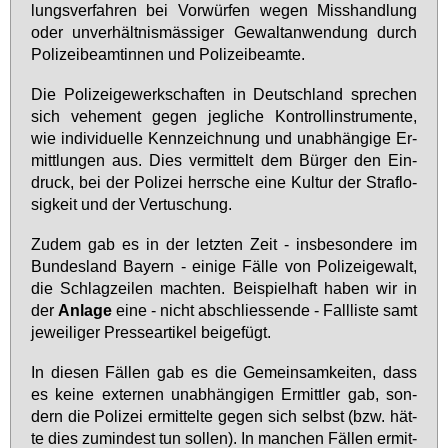
lungs­ver­fah­ren bei Vor­wür­fen we­gen Miss­hand­lung
oder un­ver­hält­nis­mäs­si­ger Ge­walt­an­wen­dung durch
Po­li­zei­be­am­tin­nen und Po­li­zei­be­am­te.
Die Po­li­zei­ge­werk­schaf­ten in Deutsch­land spre­chen
sich ve­he­ment ge­gen jeg­li­che Kon­troll­in­stru­men­te,
wie in­di­vi­du­el­le Kenn­zeich­nung und un­ab­hän­gi­ge Er­
mitt­lun­gen aus. Dies ver­mit­telt dem Bür­ger den Ein­
druck, bei der Po­li­zei herr­sche ei­ne Kul­tur der Straf­lo­
sig­keit und der Ver­tu­schung.
Zu­dem gab es in der letz­ten Zeit - ins­be­son­de­re im
Bun­des­land Bay­ern - ei­ni­ge Fäl­le von Po­li­zei­ge­walt,
die Schlag­zei­len mach­ten. Bei­spiel­haft ha­ben wir in
der
An­la­ge
ei­ne - nicht ab­schlies­sen­de - Fall­lis­te samt
je­wei­li­ger Pres­se­ar­ti­kel bei­ge­fügt.
In die­sen Fäl­len gab es die Ge­mein­sam­kei­ten, dass
es kei­ne ex­ter­nen un­ab­hän­gi­gen Er­mitt­ler gab, son­
dern die Po­li­zei er­mit­tel­te ge­gen sich selbst (bzw. hät­
te dies zu­min­dest tun sol­len). In man­chen Fäl­len er­mit­