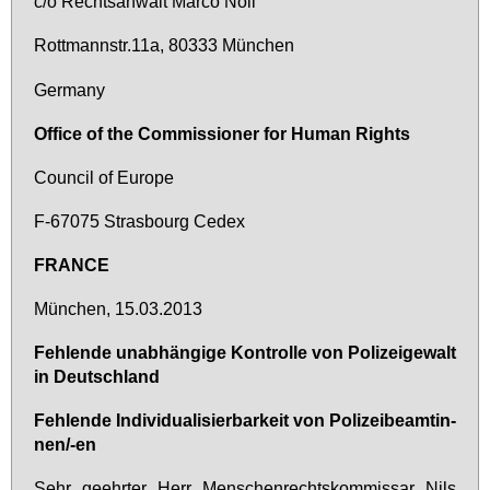
c/o Rechts­an­walt Mar­co No­li
Rott­mann­str.11a, 80333 Mün­chen
Ger­ma­ny
Of­fice of the Com­mis­sio­ner for Hu­man Rights
Coun­cil of Eu­ro­pe
F-67075 Stras­bourg Ce­dex
FRAN­CE
Mün­chen, 15.03.2013
Feh­len­de un­ab­hän­gi­ge Kon­trol­le von Po­li­zei­ge­walt
in Deutsch­land
Feh­len­de In­di­vi­dua­li­sier­bar­keit von Po­li­zei­be­am­tin­
nen/-en
Sehr ge­ehr­ter Herr Men­schen­rechts­kom­mis­sar Nils