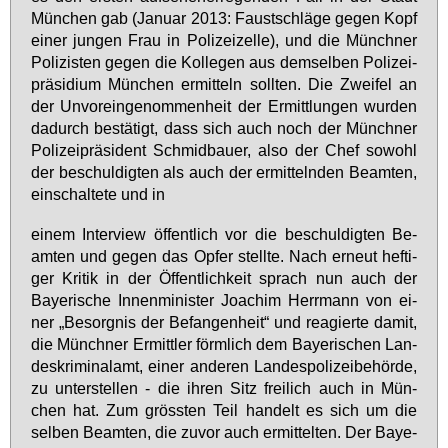
Mün­chen gab (Ja­nu­ar 2013: Faust­schlä­ge ge­gen Kopf
ei­ner jun­gen Frau in Po­li­zei­zel­le), und die Münch­ner
Po­li­zis­ten ge­gen die Kol­le­gen aus dem­sel­ben Po­li­zei­
prä­si­di­um Mün­chen er­mit­teln soll­ten. Die Zwei­fel an
der Un­vor­ein­ge­nom­men­heit der Er­mitt­lun­gen wur­den
da­durch be­stä­tigt, dass sich auch noch der Münch­ner
Po­li­zei­prä­si­dent Schmid­bau­er, al­so der Chef so­wohl
der be­schul­dig­ten als auch der er­mit­teln­den Be­am­ten,
ein­schal­te­te und in
ei­nem In­ter­view öf­fent­lich vor die be­schul­dig­ten Be­
am­ten und ge­gen das Op­fer stell­te. Nach er­neut hef­ti­
ger Kri­tik in der Öf­fent­lich­keit sprach nun auch der
Baye­ri­sche In­nen­mi­nis­ter Joa­chim Herr­mann von ei­
ner „Be­sorg­nis der Be­fan­gen­heit“ und re­agier­te da­mit,
die Münch­ner Er­mitt­ler förm­lich dem Baye­ri­schen Lan­
des­kri­mi­nal­amt, ei­ner an­de­ren Lan­des­po­li­zei­be­hör­de,
zu un­ter­stel­len - die ih­ren Sitz frei­lich auch in Mün­
chen hat. Zum gröss­ten Teil han­delt es sich um die
sel­ben Be­am­ten, die zu­vor auch er­mit­tel­ten. Der Baye­