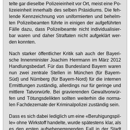
tel­te gar die­sel­be Po­li­zei­ein­heit vor Ort, meist ei­ne Po­
li­zei­ein­heit in­ner­halb des sel­ben Prä­si­di­ums. Die feh­
len­de Kenn­zeich­nung von uni­for­mier­ten und be­helm­
ten Po­li­zei­be­am­ten führ­te in ei­ni­gen der auf­ge­führ­ten
Fäl­le da­zu, dass Po­li­zei­be­am­te nicht in­di­vi­dua­li­sier­
bar wa­ren und da­her Straf­ta­ten nicht auf­ge­klärt wer­
den konn­ten.
Nach star­ker öf­fent­li­cher Kri­tik sah auch der Baye­ri­
sche In­nen­mi­nis­ter Joa­chim Herr­mann im März 2012
Hand­lungs­be­darf. Für das Bun­des­land Bay­ern wa­ren
nun zwei zen­tra­le Stel­len in Mün­chen (für Bay­ern-
Süd) und Nürn­berg (für Bay­ern-Nord) für die in­ter­nen
Er­mitt­lun­gen zu­stän­dig, al­ler­dings nur für ge­rin­ge und
mitt­le­re Tat­vor­wür­fe. Bei gra­vie­ren­den Ge­walt­vor­wür­
fen und Tö­tungs­de­lik­ten soll­ten wei­ter­hin die nor­ma­
len Fach­de­zer­na­te der Kri­mi­nal­po­li­zei zu­stän­dig sein.
Dass es sich da­bei le­dig­lich um ei­ne «Be­ru­hi­gungs­pil­
le» oh­ne Wirk­stoff han­del­te, wur­de spä­tes­tens klar, als
es den ers­ten auf­se­hen­er­re­gen­den Fall in der Stadt