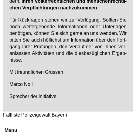
dern,
ih­ren völ­ker­recht­li­chen und men­schen­recht­li­
chen Ver­pflich­tun­gen nach­zu­kom­men
.
Für Rück­fra­gen ste­hen wir zur Ver­fü­gung. Soll­ten Sie
noch wei­ter­ge­hen­de In­for­ma­tio­nen oder Un­ter­la­gen
be­nö­ti­gen, kön­nen Sie sich ger­ne an uns wen­den. Wir
bit­ten Sie auch höf­lichst um In­for­ma­ti­on über den Fort­
gang Ih­rer Prü­fun­gen, den Ver­lauf der von Ih­nen ver­
an­lass­ten Ak­ti­vi­tä­ten und die dies­be­züg­li­chen Er­geb­
nis­se.
Mit freund­li­chen Grüs­sen
Mar­co No­li
Spre­cher der In­itia­ti­ve
Fallliste Polizeigewalt Bayern
Menu