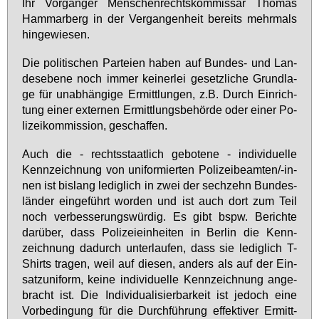
Ihr Vor­gän­ger Men­schen­rechts­kom­mis­sar Tho­mas
Hamm­ar­berg in der Ver­gan­gen­heit be­reits mehr­mals
hin­ge­wie­sen.
Die po­li­ti­schen Par­tei­en ha­ben auf Bun­des- und Lan­
des­ebe­ne noch im­mer kei­ner­lei ge­setz­li­che Grund­la­
ge für un­ab­hän­gi­ge Er­mitt­lun­gen, z.B. Durch Ein­rich­
tung ei­ner ex­ter­nen Er­mitt­lungs­be­hör­de oder ei­ner Po­
li­zei­kom­mis­si­on, ge­schaf­fen.
Auch die - rechts­staat­lich ge­bo­te­ne - in­di­vi­du­el­le
Kenn­zeich­nung von uni­for­mier­ten Po­li­zei­be­am­ten/-in­
nen ist bis­lang le­dig­lich in zwei der sech­zehn Bun­des­
län­der ein­ge­führt wor­den und ist auch dort zum Teil
noch ver­bes­se­rungs­wür­dig. Es gibt bspw. Be­rich­te
dar­über, dass Po­li­zei­ein­hei­ten in Ber­lin die Kenn­
zeich­nung da­durch un­ter­lau­fen, dass sie le­dig­lich T-
Shirts tra­gen, weil auf die­sen, an­ders als auf der Ein­
sat­z­uni­form, kei­ne in­di­vi­du­el­le Kenn­zeich­nung an­ge­
bracht ist. Die In­di­vi­dua­li­sier­bar­keit ist je­doch ei­ne
Vor­be­din­gung für die Durch­füh­rung ef­fek­ti­ver Er­mitt­