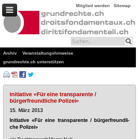
Mitglied werden
Sitemap
Archiv
Veranstaltungshinweise
grundrechte.ch unterstützen
Initiative «Für eine transparente /
bürgerfreundliche Polizei»
15. März 2013
In­itia­ti­ve «Für ei­ne trans­pa­ren­te / bür­ger­freund­li­
che Po­li­zei»