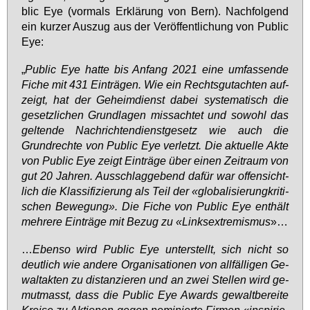
blic Eye (vor­mals Er­klä­rung von Bern). Nach­fol­gend
ein kur­zer Aus­zug aus der Ver­öf­fent­li­chung von Pu­blic
Eye:
„
Pu­blic Eye hat­te bis An­fang 2021 ei­ne um­fas­sen­de
Fi­che mit 431 Ein­trä­gen. Wie ein Rechts­gut­ach­ten auf­
zeigt, hat der Ge­heim­dienst da­bei sys­te­ma­tisch die
ge­setz­li­chen Grund­la­gen miss­ach­tet und so­wohl das
gel­ten­de Nach­rich­ten­dienst­ge­setz wie auch die
Grund­rech­te von Pu­blic Eye ver­letzt. Die ak­tu­el­le Ak­te
von Pu­blic Eye zeigt Ein­trä­ge über ei­nen Zeit­raum von
gut 20 Jah­ren. Aus­schlag­ge­bend da­für war of­fen­sicht­
lich die Klas­si­fi­zie­rung als Teil der «glo­ba­li­sie­rungkri­ti­
schen Be­we­gung». Die Fi­che von Pu­blic Eye ent­hält
meh­re­re Ein­trä­ge mit Be­zug zu «Links­ex­tre­mis­mus
»…
…
Eben­so wird Pu­blic Eye un­ter­stellt, sich nicht so
deut­lich wie an­de­re Or­ga­ni­sa­tio­nen von all­fäl­li­gen Ge­
walt­ak­ten zu dis­tan­zie­ren und an zwei Stel­len wird ge­
mut­masst, dass die Pu­blic Eye Awards ge­walt­be­rei­te
Krei­se zu Ak­tio­nen ge­gen no­mi­nier­te Fir­men «in­spi­rie­