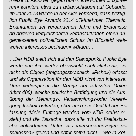
ren» könn­ten, et­wa zu Farb­an­schlä­gen auf Ge­bäu­de.
Im Jahr 2013 wur­de in der Ak­te ver­merkt, dass be­züg­
lich Pu­blic Eye Awards 2014 «Teil­neh­mer, The­ma­tik,
Er­fah­run­gen der ver­gan­ge­nen Jah­re und Er­eig­nis­se
an an­de­ren ver­gleich­ba­ren Ver­an­stal­tun­gen ei­nen an­
ge­mes­se­nen po­li­zei­li­chen Schutz im Blick­feld welt­
wei­ten In­ter­es­ses be­din­gen» wür­den
…
…
Der NDB stellt sich auf den Stand­punkt, Pu­blic Eye
wer­de von ihm we­der über­wacht noch «fi­chiert», sei
nicht als Ob­jekt (um­gangs­sprach­lich «Fi­che») er­fasst
und als Or­ga­ni­sa­ti­on für den NDB nicht von In­ter­es­se.
Dem wi­der­spricht die Men­ge der er­fass­ten Da­ten
(über 400), wel­che po­li­ti­sche Be­tä­ti­gung und die Aus­
übung der Mei­nungs-, Ver­samm­lungs-oder Ver­ei­ni­
gungs­frei­heit be­tref­fen; aber auch die Qua­li­tät der Er­
fas­sung (vie­le Ein­trä­ge wur­den vom NDB selbst er­
stellt) und die Tat­sa­che, dass al­le mit der Frei­text­su­
che auf­find­ba­ren Da­ten als «per­so­nen­be­zo­gen er­
schlos­sen» gel­ten und da­für so­mit nicht – wie in Zei­