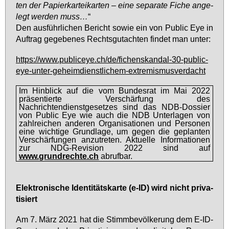
ten der Pa­pier­kar­tei­kar­ten – ei­ne se­pa­ra­te Fi­che an­ge­
legt wer­den muss…
“
Den aus­führ­li­chen Be­richt so­wie ein von Pu­blic Eye in
Auf­trag ge­ge­be­nes Rechts­gut­ach­ten fin­det man un­ter:
https://​www.​pub​lice​ye.​ch/​de/​fic​hens​kand​al-​30-​public-​
eye-​unter-​geh​eimd​iens​tlic​hem-​ext​remi​smus​verd​acht
Im Hinblick auf die vom Bundesrat im Mai 2022
präsentierte Verschärfung des
Nachrichtendienstgesetzes sind das NDB-Dossier
von Public Eye wie auch die NDB Unterlagen von
zahlreichen anderen Organisationen und Personen
eine wichtige Grundlage, um gegen die geplanten
Verschärfungen anzutreten. Aktuelle Informationen
zur NDG-Revision 2022 sind auf
www.grundrechte.ch
abrufbar.
Elek­tro­ni­sche Iden­ti­täts­kar­te (e-ID) wird nicht pri­va­
ti­siert
Am 7. März 2021 hat die Stimm­be­völ­ke­rung dem E-ID-