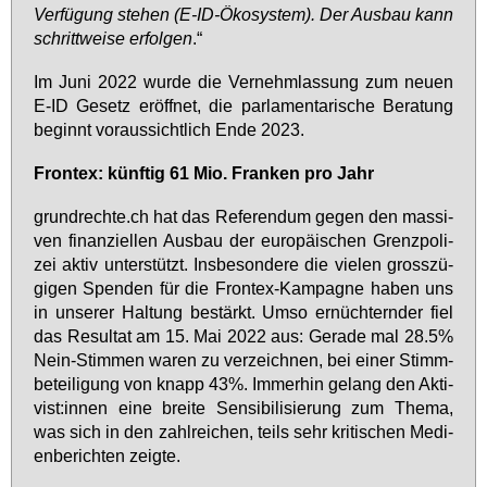
Ver­fü­gung ste­hen (E-ID-Öko­sys­tem). Der Aus­bau kann
schritt­wei­se er­fol­gen
.“
Im Ju­ni 2022 wur­de die Ver­nehm­las­sung zum neu­en
E-ID Ge­setz er­öff­net, die par­la­men­ta­ri­sche Be­ra­tung
be­ginnt vor­aus­sicht­lich En­de 2023.
Fron­tex: künf­tig 61 Mio. Fran­ken pro Jahr
grund­rech­te.ch hat das Re­fe­ren­dum ge­gen den mas­si­
ven fi­nan­zi­el­len Aus­bau der eu­ro­päi­schen Grenz­po­li­
zei ak­tiv un­ter­stützt. Ins­be­son­de­re die vie­len gross­zü­
gi­gen Spen­den für die Fron­tex-Kam­pa­gne ha­ben uns
in un­se­rer Hal­tung be­stärkt. Um­so er­nüch­tern­der fiel
das Re­sul­tat am 15. Mai 2022 aus: Ge­ra­de mal 28.5%
Nein-Stim­men wa­ren zu ver­zeich­nen, bei ei­ner Stimm­
be­tei­li­gung von knapp 43%. Im­mer­hin ge­lang den Ak­ti­
vist:in­nen ei­ne brei­te Sen­si­bi­li­sie­rung zum The­ma,
was sich in den zahl­rei­chen, teils sehr kri­ti­schen Me­di­
en­be­rich­ten zeig­te.