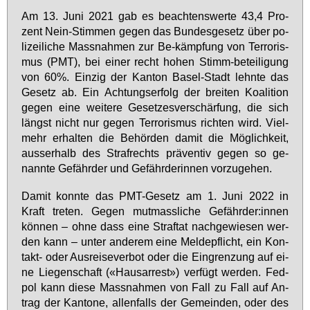
Am 13. Ju­ni 2021 gab es be­ach­tens­wer­te 43,4 Pro­
zent Nein-Stim­men ge­gen das Bun­des­ge­setz über po­
li­zei­li­che Mass­nah­men zur Be-kämp­fung von Ter­ro­ris­
mus (PMT), bei ei­ner recht ho­hen Stimm-be­tei­li­gung
von 60%. Ein­zig der Kan­ton Ba­sel-Stadt lehn­te das
Ge­setz ab. Ein Ach­tungs­er­folg der brei­ten Ko­ali­ti­on
ge­gen ei­ne wei­te­re Ge­set­zes­ver­schär­fung, die sich
längst nicht nur ge­gen Ter­ro­ris­mus rich­ten wird. Viel­
mehr er­hal­ten die Be­hör­den da­mit die Mög­lich­keit,
aus­ser­halb des Straf­rechts prä­ven­tiv ge­gen so ge­
nann­te Ge­fähr­der und Ge­fähr­de­rin­nen vor­zu­ge­hen.
Da­mit konn­te das PMT-Ge­setz am 1. Ju­ni 2022 in
Kraft tre­ten. Ge­gen mut­mass­li­che Ge­fähr­der:in­nen
kön­nen – oh­ne dass ei­ne Straf­tat nach­ge­wie­sen wer­
den kann – un­ter an­de­rem ei­ne Mel­de­pflicht, ein Kon­
takt- oder Aus­rei­se­ver­bot oder die Ein­gren­zung auf ei­
ne Lie­gen­schaft («Haus­ar­rest») ver­fügt wer­den. Fed­
pol kann die­se Mass­nah­men von Fall zu Fall auf An­
trag der Kan­to­ne, al­len­falls der Ge­mein­den, oder des