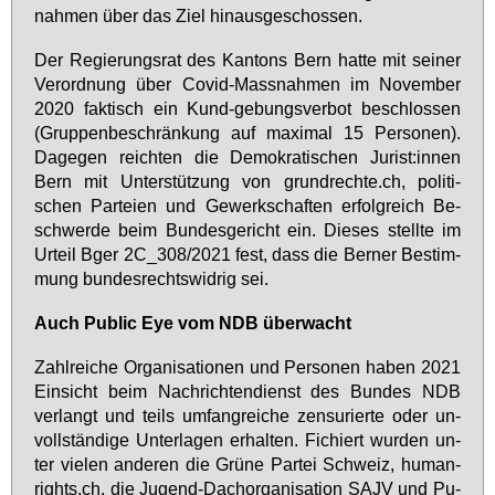
nah­men über das Ziel hin­aus­ge­schos­sen.
Der Re­gie­rungs­rat des Kan­tons Bern hat­te mit sei­ner
Ver­ord­nung über Co­vid-Mass­nah­men im No­vem­ber
2020 fak­tisch ein Kund-ge­bungs­ver­bot be­schlos­sen
(Grup­pen­be­schrän­kung auf ma­xi­mal 15 Per­so­nen).
Da­ge­gen reich­ten die De­mo­kra­ti­schen Ju­rist:in­nen
Bern mit Un­ter­stüt­zung von grund­rech­te.ch, po­li­ti­
schen Par­tei­en und Ge­werk­schaf­ten er­folg­reich Be­
schwer­de beim Bun­des­ge­richt ein. Die­ses stell­te im
Ur­teil Bger 2C_308/2021 fest, dass die Ber­ner Be­stim­
mung bun­des­rechts­wid­rig sei.
Auch Pu­blic Eye vom NDB über­wacht
Zahl­rei­che Or­ga­ni­sa­tio­nen und Per­so­nen ha­ben 2021
Ein­sicht beim Nach­rich­ten­dienst des Bun­des NDB
ver­langt und teils um­fang­rei­che zen­su­rier­te oder un­
voll­stän­di­ge Un­ter­la­gen er­hal­ten. Fi­chiert wur­den un­
ter vie­len an­de­ren die Grü­ne Par­tei Schweiz, hu­man­
rights.ch, die Ju­gend-Dach­or­ga­ni­sa­ti­on SAJV und Pu­