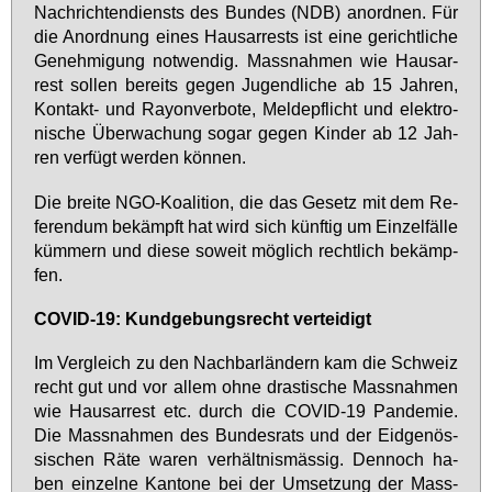
Nach­rich­ten­diensts des Bun­des (NDB) an­ord­nen. Für
die An­ord­nung ei­nes Haus­ar­rests ist ei­ne ge­richt­li­che
Ge­neh­mi­gung not­wen­dig. Mass­nah­men wie Haus­ar­
rest sol­len be­reits ge­gen Ju­gend­li­che ab 15 Jah­ren,
Kon­takt- und Rayon­ver­bo­te, Mel­de­pflicht und elek­tro­
ni­sche Über­wa­chung so­gar ge­gen Kin­der ab 12 Jah­
ren ver­fügt wer­den kön­nen.
Die brei­te NGO-Ko­ali­ti­on, die das Ge­setz mit dem Re­
fe­ren­dum be­kämpft hat wird sich künf­tig um Ein­zel­fäl­le
küm­mern und die­se so­weit mög­lich recht­lich be­kämp­
fen.
CO­VID-19: Kund­ge­bungs­recht ver­tei­digt
Im Ver­gleich zu den Nach­bar­län­dern kam die Schweiz
recht gut und vor al­lem oh­ne dras­ti­sche Mass­nah­men
wie Haus­ar­rest etc. durch die CO­VID-19 Pan­de­mie.
Die Mass­nah­men des Bun­des­rats und der Eid­ge­nös­
si­schen Rä­te wa­ren ver­hält­nis­mäs­sig. Den­noch ha­
ben ein­zel­ne Kan­to­ne bei der Um­set­zung der Mass­