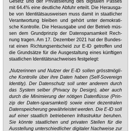
Ge­setz und der Pri­va­ti­sie­rung des di­gi­ta­len Pas­ses
mit 64.4% ei­ne deut­li­che Ab­fuhr er­teilt. Die Her­aus­ga­
be von Iden­ti­täts­aus­wei­sen muss da­mit in staat­li­cher
Ver­ant­wor­tung blei­ben und ge­hört un­ter de­mo­kra­ti­
sche Kon­trol­le. Die Her­aus­ga­be und der Be­trieb müs­
sen dem Grund­prin­zip der Da­ten­spar­sam­keit Rech­
nung tra­gen. Am 17. De­zem­ber 2021 hat der Bun­des­
rat ei­nen Rich­tungs­ent­scheid zur E-ID ge­trof­fen und
die Grund­sät­ze für die Aus­ge­stal­tung ei­nes künf­ti­gen
staat­li­chen Iden­ti­täts­nach­wei­ses fest­ge­legt:
„
Nut­ze­rin­nen und Nut­zer der E‑ID sol­len grösst­mög­li­
che Kon­trol­le über ih­re Da­ten ha­ben (Self-Sover­eign
Iden­ti­ty). Der Da­ten­schutz soll un­ter an­de­rem durch
das Sys­tem sel­ber (Pri­va­cy by De­sign), aber auch
durch die Mi­ni­mie­rung der nö­ti­gen Da­ten­flüs­se (Prin­
zip der Da­ten-spar­sam­keit) so­wie ei­ner de­zen­tra­len
Da­ten­spei­che­rung ge­währ­leis­tet wer­den. Die E-ID soll
auf ei­ner staat­lich be­trie­be­nen In­fra­struk­tur be­ru­hen.
Sie könn­te staat­li­chen und pri­va­ten Stel­len für die
Aus­stel­lung un­ter­schied­li­cher di­gi­ta­ler Nach­wei­se zur