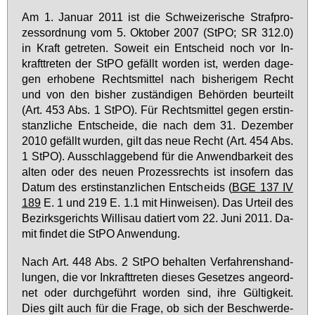
Am 1. Ja­nu­ar 2011 ist die Schwei­ze­ri­sche Straf­pro­
zess­ord­nung vom 5. Ok­to­ber 2007 (StPO; SR 312.0)
in Kraft ge­tre­ten. So­weit ein Ent­scheid noch vor In­
kraft­tre­ten der StPO ge­fällt wor­den ist, wer­den da­ge­
gen er­ho­be­ne Rechts­mit­tel nach bis­he­ri­gem Recht
und von den bis­her zu­stän­di­gen Be­hör­den be­ur­teilt
(Art. 453 Abs. 1 StPO). Für Rechts­mit­tel ge­gen erst­in­
stanz­li­che Ent­schei­de, die nach dem 31. De­zem­ber
2010 ge­fällt wur­den, gilt das neue Recht (Art. 454 Abs.
1 StPO). Aus­schlag­ge­bend für die An­wend­bar­keit des
al­ten oder des neu­en Pro­zess­rechts ist in­so­fern das
Da­tum des erst­in­stanz­li­chen Ent­scheids (
BGE 137 IV
189
E. 1 und 219 E. 1.1 mit Hin­wei­sen). Das Ur­teil des
Be­zirks­ge­richts Wil­li­sau da­tiert vom 22. Ju­ni 2011. Da­
mit fin­det die StPO An­wen­dung.
Nach Art. 448 Abs. 2 StPO be­hal­ten Ver­fah­rens­hand­
lun­gen, die vor In­kraft­tre­ten die­ses Ge­set­zes an­ge­ord­
net oder durch­ge­führt wor­den sind, ih­re Gül­tig­keit.
Dies gilt auch für die Fra­ge, ob sich der Be­schwer­de­