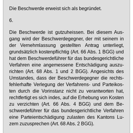
Die Be­schwer­de er­weist sich als be­grün­det.
6.
Die Be­schwer­de ist gut­zu­heis­sen. Bei die­sem Aus­
gang wird der Be­schwer­de­geg­ner, der mit sei­nem in
der Ver­nehm­las­sung ge­stell­ten An­trag un­ter­liegt,
grund­sätz­lich kos­ten­pflich­tig (Art. 66 Abs. 1 BGG) und
hat dem Be­schwer­de­füh­rer für das bun­des­ge­richt­li­che
Ver­fah­ren ei­ne an­ge­mes­se­ne Ent­schä­di­gung aus­zu­
rich­ten (Art. 68 Abs. 1 und 2 BGG). An­ge­sichts des
Um­stan­des, dass der Be­schwer­de­geg­ner die rechts­
feh­ler­haf­te Ver­le­gung der Ver­fah­rens- und Par­tei­kos­
ten durch die Vor­in­stanz nicht zu ver­ant­wor­ten hat,
recht­fer­tigt es sich in­des, auf die Er­he­bung von Kos­ten
zu ver­zich­ten (Art. 66 Abs. 4 BGG) und dem Be­
schwer­de­füh­rer für das bun­des­ge­richt­li­che Ver­fah­ren
ei­ne Par­tei­ent­schä­di­gung zu­las­ten des Kan­tons Lu­
zern zu­zu­spre­chen (Art. 68 Abs. 2 BGG).