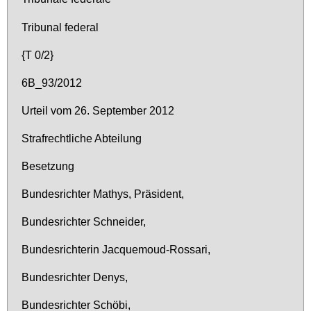
Tri­bu­nal fe­deral
{T 0/2}
6B_93/2012
Ur­teil vom 26. Sep­tem­ber 2012
Straf­recht­li­che Ab­tei­lung
Be­set­zung
Bun­des­rich­ter Ma­thys, Prä­si­dent,
Bun­des­rich­ter Schnei­der,
Bun­des­rich­te­rin Jac­que­moud-Ros­sa­ri,
Bun­des­rich­ter De­nys,
Bun­des­rich­ter Schö­bi,