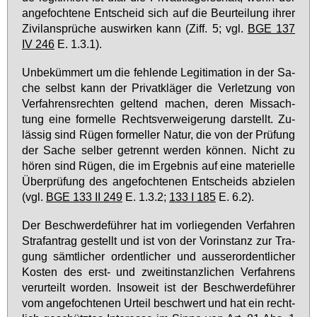
an­ge­foch­te­ne Ent­scheid sich auf die Be­ur­tei­lung ih­rer
Zi­vil­an­sprü­che aus­wir­ken kann (Ziff. 5; vgl.
BGE 137
IV 246
E. 1.3.1).
Un­be­küm­mert um die feh­len­de Le­gi­ti­ma­ti­on in der Sa­
che selbst kann der Pri­vat­klä­ger die Ver­let­zung von
Ver­fah­rens­rech­ten gel­tend ma­chen, de­ren Miss­ach­
tung ei­ne for­mel­le Rechts­ver­wei­ge­rung dar­stellt. Zu­
läs­sig sind Rü­gen for­mel­ler Na­tur, die von der Prü­fung
der Sa­che sel­ber ge­trennt wer­den kön­nen. Nicht zu
hö­ren sind Rü­gen, die im Er­geb­nis auf ei­ne ma­te­ri­el­le
Über­prü­fung des an­ge­foch­te­nen Ent­scheids ab­zie­len
(vgl.
BGE 133 II 249
E. 1.3.2;
133 I 185
E. 6.2).
Der Be­schwer­de­füh­rer hat im vor­lie­gen­den Ver­fah­ren
Straf­an­trag ge­stellt und ist von der Vor­in­stanz zur Tra­
gung sämt­li­cher or­dent­li­cher und aus­ser­or­dent­li­cher
Kos­ten des erst- und zweit­in­stanz­li­chen Ver­fah­rens
ver­ur­teilt wor­den. In­so­weit ist der Be­schwer­de­füh­rer
vom an­ge­foch­te­nen Ur­teil be­schwert und hat ein recht­