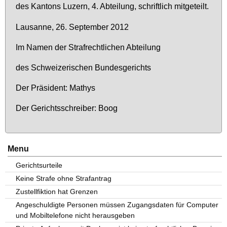
des Kan­tons Lu­zern, 4. Ab­tei­lung, schrift­lich mit­ge­teilt.
Lau­sanne, 26. Sep­tem­ber 2012
Im Na­men der Straf­recht­li­chen Ab­tei­lung
des Schwei­ze­ri­schen Bun­des­ge­richts
Der Prä­si­dent: Ma­thys
Der Ge­richts­schrei­ber: Boog
Menu
Gerichtsurteile
Keine Strafe ohne Strafantrag
Zustellfiktion hat Grenzen
Angeschuldigte Personen müssen Zugangsdaten für Computer
und Mobiltelefone nicht herausgeben