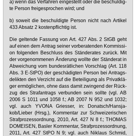
a) wenn das Ver­fah­ren ein­ge­stellt oder die be­schul­dig­
te Per­son frei­ge­spro­chen wird; und
b) so­weit die be­schul­dig­te Per­son nicht nach Ar­ti­kel
433 Ab­satz 2 kos­ten­pflich­tig ist.
Die gel­ten­de Fas­sung von Art. 427 Abs. 2 StGB geht
auf ei­nen dem An­trag sei­ner vor­be­ra­ten­den Kom­mis­si­
on fol­gen­den Be­schluss des Stän­de­ra­tes zu­rück. Mit
der vor­ge­nom­me­nen Än­de­rung woll­te der Stän­de­rat in
Ab­wei­chung vom bun­des­rät­li­chen Vor­schlag (Art. 118
Abs. 3 E-StPO) der ge­schä­dig­ten Per­son bei An­trags­
de­lik­ten den Ver­zicht auf die Be­tei­li­gung als Pri­vat­klä­
ger er­mög­li­chen, oh­ne dass da­mit zwin­gend der Rück­
zug des Straf­an­trags ver­bun­den sein soll­te (vgl. AB
2006 S 1011 und 1058 f.; AB 2007 N 952 und 1032;
vgl. auch YVO­NA Gries­ser, in: Do­natsch/Hans­ja­
kob/Lie­ber (Hrsg.), Kom­men­tar zur Schwei­ze­ri­schen
Straf­pro­zess­ord­nung, 2010, Art. 427 N 8 f.; THO­MAS
DO­MEI­SEN, Bas­ler Kom­men­tar, Straf­pro­zess­ord­nung,
2011, Art. 427 StPO N 9; vgl. auch Ni­k­laus Schmid,