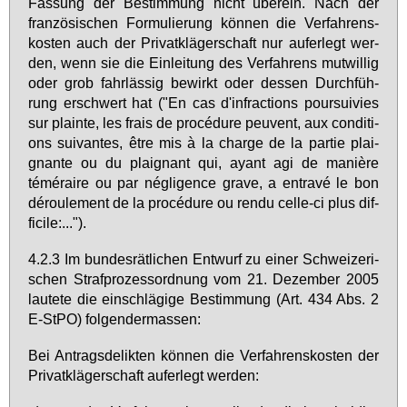
Fas­sung der Be­stim­mung nicht über­ein. Nach der
fran­zö­si­schen For­mu­lie­rung kön­nen die Ver­fah­rens­
kos­ten auch der Pri­vat­klä­ger­schaft nur auf­er­legt wer­
den, wenn sie die Ein­lei­tung des Ver­fah­rens mut­wil­lig
oder grob fahr­läs­sig be­wirkt oder des­sen Durch­füh­
rung er­schwert hat ("En cas d'in­frac­tions pour­sui­vies
sur plain­te, les frais de procédu­re peu­vent, aux con­di­ti­
ons sui­van­tes, être mis à la char­ge de la par­tie plai­
gnan­te ou du plai­gnant qui, ayant agi de ma­nière
témérai­re ou par négli­gence gra­ve, a ent­ravé le bon
dérou­le­ment de la procédu­re ou ren­du cel­le-ci plus dif­
fi­ci­le:...").
4.2.3 Im bun­des­rät­li­chen Ent­wurf zu ei­ner Schwei­ze­ri­
schen Straf­pro­zess­ord­nung vom 21. De­zem­ber 2005
lau­te­te die ein­schlä­gi­ge Be­stim­mung (Art. 434 Abs. 2
E-StPO) fol­gen­der­mas­sen:
Bei An­trags­de­lik­ten kön­nen die Ver­fah­rens­kos­ten der
Pri­vat­klä­ger­schaft auf­er­legt wer­den: