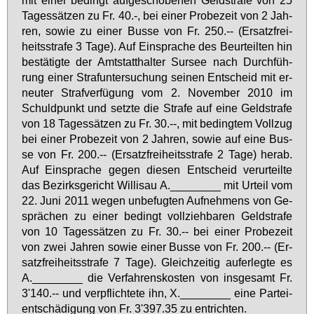
Ta­ges­sät­zen zu Fr. 40.-, bei ei­ner Pro­be­zeit von 2 Jah­
ren, so­wie zu ei­ner Bus­se von Fr. 250.-- (Er­satz­frei­
heits­stra­fe 3 Ta­ge). Auf Ein­spra­che des Be­ur­teil­ten hin
be­stä­tig­te der Amts­tatt­hal­ter Sur­see nach Durch­füh­
rung ei­ner Straf­un­ter­su­chung sei­nen Ent­scheid mit er­
neu­ter Straf­ver­fü­gung vom 2. No­vem­ber 2010 im
Schuld­punkt und setz­te die Stra­fe auf ei­ne Geld­stra­fe
von 18 Ta­ges­sät­zen zu Fr. 30.--, mit be­ding­tem Voll­zug
bei ei­ner Pro­be­zeit von 2 Jah­ren, so­wie auf ei­ne Bus­
se von Fr. 200.-- (Er­satz­frei­heits­stra­fe 2 Ta­ge) her­ab.
Auf Ein­spra­che ge­gen die­sen Ent­scheid ver­ur­teil­te
das Be­zirks­ge­richt Wil­li­sau A.________ mit Ur­teil vom
22. Ju­ni 2011 we­gen un­be­fug­ten Auf­neh­mens von Ge­
sprä­chen zu ei­ner be­dingt voll­zieh­ba­ren Geld­stra­fe
von 10 Ta­ges­sät­zen zu Fr. 30.-- bei ei­ner Pro­be­zeit
von zwei Jah­ren so­wie ei­ner Bus­se von Fr. 200.-- (Er­
satz­frei­heits­stra­fe 7 Ta­ge). Gleich­zei­tig auf­er­leg­te es
A.________ die Ver­fah­rens­kos­ten von ins­ge­samt Fr.
3'140.-- und ver­pflich­te­te ihn, X.________ ei­ne Par­tei­
ent­schä­di­gung von Fr. 3'397.35 zu ent­rich­ten.