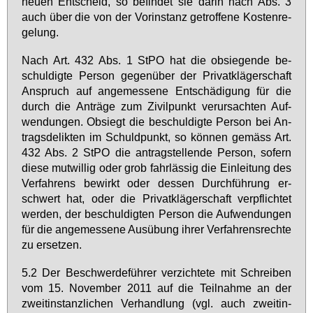
neu­en Ent­scheid, so be­fin­det sie dar­in nach Abs. 3
auch über die von der Vor­in­stanz ge­trof­fe­ne Kos­ten­re­
ge­lung.
Nach Art. 432 Abs. 1 StPO hat die ob­sie­gen­de be­
schul­dig­te Per­son ge­gen­über der Pri­vat­klä­ger­schaft
An­spruch auf an­ge­mes­se­ne Ent­schä­di­gung für die
durch die An­trä­ge zum Zi­vil­punkt ver­ur­sach­ten Auf­
wen­dun­gen. Ob­siegt die be­schul­dig­te Per­son bei An­
trags­de­lik­ten im Schuld­punkt, so kön­nen ge­mäss Art.
432 Abs. 2 StPO die an­trag­stel­len­de Per­son, so­fern
die­se mut­wil­lig oder grob fahr­läs­sig die Ein­lei­tung des
Ver­fah­rens be­wirkt oder des­sen Durch­füh­rung er­
schwert hat, oder die Pri­vat­klä­ger­schaft ver­pflich­tet
wer­den, der be­schul­dig­ten Per­son die Auf­wen­dun­gen
für die an­ge­mes­se­ne Aus­übung ih­rer Ver­fah­rens­rech­te
zu er­set­zen.
5.2 Der Be­schwer­de­füh­rer ver­zich­te­te mit Schrei­ben
vom 15. No­vem­ber 2011 auf die Teil­nah­me an der
zweit­in­stanz­li­chen Ver­hand­lung (vgl. auch zweit­in­