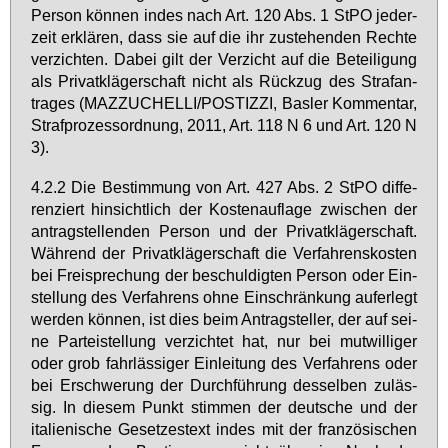
Per­son kön­nen in­des nach Art. 120 Abs. 1 StPO je­der­
zeit er­klä­ren, dass sie auf die ihr zu­ste­hen­den Rech­te
ver­zich­ten. Da­bei gilt der Ver­zicht auf die Be­tei­li­gung
als Pri­vat­klä­ger­schaft nicht als Rück­zug des Straf­an­
tra­ges (MAZ­ZUCHEL­LI/POS­TIZ­ZI, Bas­ler Kom­men­tar,
Straf­pro­zess­ord­nung, 2011, Art. 118 N 6 und Art. 120 N
3).
4.2.2 Die Be­stim­mung von Art. 427 Abs. 2 StPO dif­fe­
ren­ziert hin­sicht­lich der Kos­ten­auf­la­ge zwi­schen der
an­trag­stel­len­den Per­son und der Pri­vat­klä­ger­schaft.
Wäh­rend der Pri­vat­klä­ger­schaft die Ver­fah­rens­kos­ten
bei Frei­spre­chung der be­schul­dig­ten Per­son oder Ein­
stel­lung des Ver­fah­rens oh­ne Ein­schrän­kung auf­er­legt
wer­den kön­nen, ist dies beim An­trag­stel­ler, der auf sei­
ne Par­tei­stel­lung ver­zich­tet hat, nur bei mut­wil­li­ger
oder grob fahr­läs­si­ger Ein­lei­tung des Ver­fah­rens oder
bei Er­schwe­rung der Durch­füh­rung des­sel­ben zu­läs­
sig. In die­sem Punkt stim­men der deut­sche und der
ita­lie­ni­sche Ge­set­zes­text in­des mit der fran­zö­si­schen