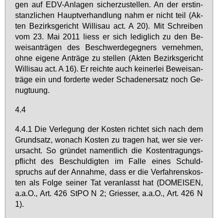
gen auf EDV-An­la­gen si­cher­zu­stel­len. An der erst­in­
stanz­li­chen Haupt­ver­hand­lung nahm er nicht teil (Ak­
ten Be­zirks­ge­richt Wil­li­sau act. A 20). Mit Schrei­ben
vom 23. Mai 2011 liess er sich le­dig­lich zu den Be­
weis­an­trä­gen des Be­schwer­de­geg­ners ver­neh­men,
oh­ne ei­ge­ne An­trä­ge zu stel­len (Ak­ten Be­zirks­ge­richt
Wil­li­sau act. A 16). Er reich­te auch kei­ner­lei Be­weis­an­
trä­ge ein und for­der­te we­der Scha­den­er­satz noch Ge­
nug­tu­ung.
4.4
4.4.1 Die Ver­le­gung der Kos­ten rich­tet sich nach dem
Grund­satz, wo­nach Kos­ten zu tra­gen hat, wer sie ver­
ur­sacht. So grün­det na­ment­lich die Kos­ten­tra­gungs­
pflicht des Be­schul­dig­ten im Fal­le ei­nes Schuld­
spruchs auf der An­nah­me, dass er die Ver­fah­rens­kos­
ten als Fol­ge sei­ner Tat ver­an­lasst hat (DO­MEI­SEN,
a.a.O., Art. 426 StPO N 2; Gries­ser, a.a.O., Art. 426 N
1).