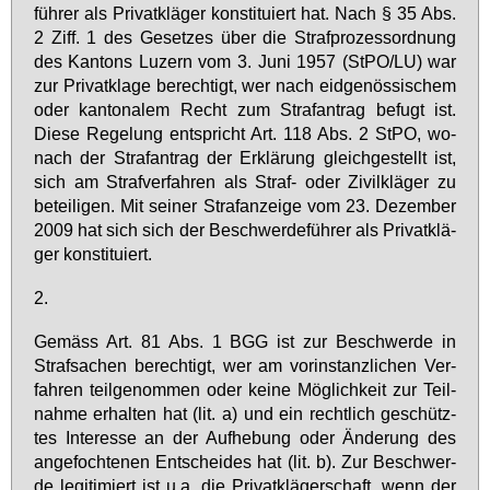
füh­rer als Pri­vat­klä­ger kon­sti­tu­iert hat. Nach § 35 Abs.
2 Ziff. 1 des Ge­set­zes über die Straf­pro­zess­ord­nung
des Kan­tons Lu­zern vom 3. Ju­ni 1957 (StPO/LU) war
zur Pri­vat­kla­ge be­rech­tigt, wer nach eid­ge­nös­si­schem
oder kan­to­na­lem Recht zum Straf­an­trag be­fugt ist.
Die­se Re­ge­lung ent­spricht Art. 118 Abs. 2 StPO, wo­
nach der Straf­an­trag der Er­klä­rung gleich­ge­stellt ist,
sich am Straf­ver­fah­ren als Straf- oder Zi­vil­klä­ger zu
be­tei­li­gen. Mit sei­ner Straf­an­zei­ge vom 23. De­zem­ber
2009 hat sich sich der Be­schwer­de­füh­rer als Pri­vat­klä­
ger kon­sti­tu­iert.
2.
Ge­mäss Art. 81 Abs. 1 BGG ist zur Be­schwer­de in
Straf­sa­chen be­rech­tigt, wer am vor­in­stanz­li­chen Ver­
fah­ren teil­ge­nom­men oder kei­ne Mög­lich­keit zur Teil­
nah­me er­hal­ten hat (lit. a) und ein recht­lich ge­schütz­
tes In­ter­es­se an der Auf­he­bung oder Än­de­rung des
an­ge­foch­te­nen Ent­schei­des hat (lit. b). Zur Be­schwer­
de le­gi­ti­miert ist u.a. die Pri­vat­klä­ger­schaft, wenn der