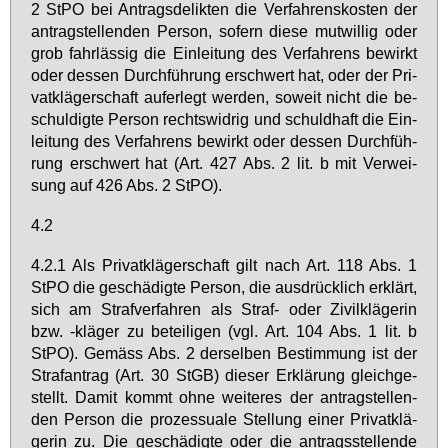
2 StPO bei An­trags­de­lik­ten die Ver­fah­rens­kos­ten der
an­trag­stel­len­den Per­son, so­fern die­se mut­wil­lig oder
grob fahr­läs­sig die Ein­lei­tung des Ver­fah­rens be­wirkt
oder des­sen Durch­füh­rung er­schwert hat, oder der Pri­
vat­klä­ger­schaft auf­er­legt wer­den, so­weit nicht die be­
schul­dig­te Per­son rechts­wid­rig und schuld­haft die Ein­
lei­tung des Ver­fah­rens be­wirkt oder des­sen Durch­füh­
rung er­schwert hat (Art. 427 Abs. 2 lit. b mit Ver­wei­
sung auf 426 Abs. 2 StPO).
4.2
4.2.1 Als Pri­vat­klä­ger­schaft gilt nach Art. 118 Abs. 1
StPO die ge­schä­dig­te Per­son, die aus­drück­lich er­klärt,
sich am Straf­ver­fah­ren als Straf- oder Zi­vil­klä­ge­rin
bzw. -klä­ger zu be­tei­li­gen (vgl. Art. 104 Abs. 1 lit. b
StPO). Ge­mäss Abs. 2 der­sel­ben Be­stim­mung ist der
Straf­an­trag (Art. 30 StGB) die­ser Er­klä­rung gleich­ge­
stellt. Da­mit kommt oh­ne wei­te­res der an­trag­stel­len­
den Per­son die pro­zes­sua­le Stel­lung ei­ner Pri­vat­klä­
ge­rin zu. Die ge­schä­dig­te oder die an­trags­stel­len­de