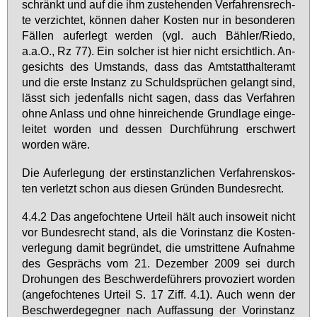
schränkt und auf die ihm zu­ste­hen­den Ver­fah­rens­rech­
te ver­zich­tet, kön­nen da­her Kos­ten nur in be­son­de­ren
Fäl­len auf­er­legt wer­den (vgl. auch Bäh­ler/Rie­do,
a.a.O., Rz 77). Ein sol­cher ist hier nicht er­sicht­lich. An­
ge­sichts des Um­stands, dass das Amts­tatt­hal­ter­amt
und die ers­te In­stanz zu Schuld­sprü­chen ge­langt sind,
lässt sich je­den­falls nicht sa­gen, dass das Ver­fah­ren
oh­ne An­lass und oh­ne hin­rei­chen­de Grund­la­ge ein­ge­
lei­tet wor­den und des­sen Durch­füh­rung er­schwert
wor­den wä­re.
Die Auf­er­le­gung der erst­in­stanz­li­chen Ver­fah­rens­kos­
ten ver­letzt schon aus die­sen Grün­den Bun­des­recht.
4.4.2 Das an­ge­foch­te­ne Ur­teil hält auch in­so­weit nicht
vor Bun­des­recht stand, als die Vor­in­stanz die Kos­ten­
ver­le­gung da­mit be­grün­det, die um­strit­te­ne Auf­nah­me
des Ge­sprächs vom 21. De­zem­ber 2009 sei durch
Dro­hun­gen des Be­schwer­de­füh­rers pro­vo­ziert wor­den
(an­ge­foch­te­nes Ur­teil S. 17 Ziff. 4.1). Auch wenn der
Be­schwer­de­geg­ner nach Auf­fas­sung der Vor­in­stanz