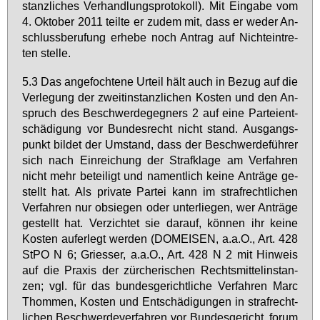
stanz­li­ches Ver­hand­lungs­pro­to­koll). Mit Ein­ga­be vom
4. Ok­to­ber 2011 teil­te er zu­dem mit, dass er we­der An­
schluss­be­ru­fung er­he­be noch An­trag auf Nicht­ein­tre­
ten stel­le.
5.3 Das an­ge­foch­te­ne Ur­teil hält auch in Be­zug auf die
Ver­le­gung der zweit­in­stanz­li­chen Kos­ten und den An­
spruch des Be­schwer­de­geg­ners 2 auf ei­ne Par­tei­ent­
schä­di­gung vor Bun­des­recht nicht stand. Aus­gangs­
punkt bil­det der Um­stand, dass der Be­schwer­de­füh­rer
sich nach Ein­rei­chung der Straf­kla­ge am Ver­fah­ren
nicht mehr be­tei­ligt und na­ment­lich kei­ne An­trä­ge ge­
stellt hat. Als pri­va­te Par­tei kann im straf­recht­li­chen
Ver­fah­ren nur ob­sie­gen oder un­ter­lie­gen, wer An­trä­ge
ge­stellt hat. Ver­zich­tet sie dar­auf, kön­nen ihr kei­ne
Kos­ten auf­er­legt wer­den (DO­MEI­SEN, a.a.O., Art. 428
StPO N 6; Gries­ser, a.a.O., Art. 428 N 2 mit Hin­weis
auf die Pra­xis der zür­che­ri­schen Rechts­mit­tel­in­stan­
zen; vgl. für das bun­des­ge­richt­li­che Ver­fah­ren Marc
Thom­men, Kos­ten und Ent­schä­di­gun­gen in straf­recht­
li­chen Be­schwer­de­ver­fah­ren vor Bun­des­ge­richt, fo­rum