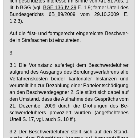
lich ge­schütz­tes In­ter­es­se im Sin­ne von Art. 81 Abs. 1
lit. b BGG (vgl.
BGE 136 IV 29
E. 1.9; fer­ner Ur­teil des
Bun­des­ge­richts 6B_89/2009 vom 29.10.2009 E.
1.2.3).
Auf die frist- und form­ge­recht ein­ge­reich­te Be­schwer­
de in Straf­sa­chen ist ein­zu­tre­ten.
3.
3.1 Die Vor­in­stanz auf­er­legt dem Be­schwer­de­füh­rer
auf­grund des Aus­gangs des Be­ru­fungs­ver­fah­rens al­le
Ver­fah­rens­kos­ten bei­der kan­to­na­ler In­stan­zen und
ver­ur­teilt ihn zur Be­zah­lung ei­ner Par­tei­ent­schä­di­gung
an den Be­schwer­de­geg­ner 2. Sie stützt sich da­bei auf
den Um­stand, dass die Auf­nah­me des Ge­sprächs vom
21. De­zem­ber 2009 durch die Dro­hun­gen des Be­
schwer­de­füh­rers pro­vo­ziert wur­den (an­ge­foch­te­nes
Ur­teil S. 17, vgl. auch S. 10 ff.).
3.2 Der Be­schwer­de­füh­rer stellt sich auf den Stand­