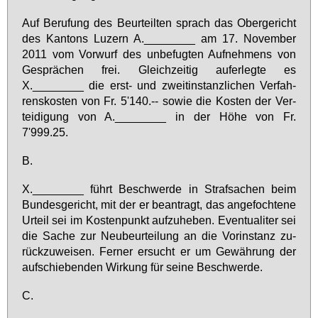
Auf Be­ru­fung des Be­ur­teil­ten sprach das Ober­ge­richt
des Kan­tons Lu­zern A.________ am 17. No­vem­ber
2011 vom Vor­wurf des un­be­fug­ten Auf­neh­mens von
Ge­sprä­chen frei. Gleich­zei­tig auf­er­leg­te es
X.________ die erst- und zweit­in­stanz­li­chen Ver­fah­
rens­kos­ten von Fr. 5'140.-- so­wie die Kos­ten der Ver­
tei­di­gung von A.________ in der Hö­he von Fr.
7'999.25.
B.
X.________ führt Be­schwer­de in Straf­sa­chen beim
Bun­des­ge­richt, mit der er be­an­tragt, das an­ge­foch­te­ne
Ur­teil sei im Kos­ten­punkt auf­zu­he­ben. Even­tua­li­ter sei
die Sa­che zur Neu­be­ur­tei­lung an die Vor­in­stanz zu­
rück­zu­wei­sen. Fer­ner er­sucht er um Ge­wäh­rung der
auf­schie­ben­den Wir­kung für sei­ne Be­schwer­de.
C.