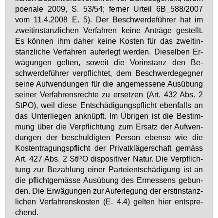
po­ena­le 2009, S. 53/54; fer­ner Ur­teil 6B_588/2007
vom 11.4.2008 E. 5). Der Be­schwer­de­füh­rer hat im
zweit­in­stanz­li­chen Ver­fah­ren kei­ne An­trä­ge ge­stellt.
Es kön­nen ihm da­her kei­ne Kos­ten für das zweit­in­
stanz­li­che Ver­fah­ren auf­er­legt wer­den. Die­sel­ben Er­
wä­gun­gen gel­ten, so­weit die Vor­in­stanz den Be­
schwer­de­füh­rer ver­pflich­tet, dem Be­schwer­de­geg­ner
sei­ne Auf­wen­dun­gen für die an­ge­mes­se­ne Aus­übung
sei­ner Ver­fah­rens­rech­te zu er­set­zen (Art. 432 Abs. 2
StPO), weil die­se Ent­schä­di­gungs­pflicht eben­falls an
das Un­ter­lie­gen an­knüpft. Im Üb­ri­gen ist die Be­stim­
mung über die Ver­pflich­tung zum Er­satz der Auf­wen­
dun­gen der be­schul­dig­ten Per­son eben­so wie die
Kos­ten­tra­gungs­pflicht der Pri­vat­klä­ger­schaft ge­mäss
Art. 427 Abs. 2 StPO dis­po­si­ti­ver Na­tur. Die Ver­pflich­
tung zur Be­zah­lung ei­ner Par­tei­ent­schä­di­gung ist an
die pflicht­ge­mäs­se Aus­übung des Er­mes­sens ge­bun­
den. Die Er­wä­gun­gen zur Auf­er­le­gung der erst­in­stanz­
li­chen Ver­fah­rens­kos­ten (E. 4.4) gel­ten hier ent­spre­
chend.