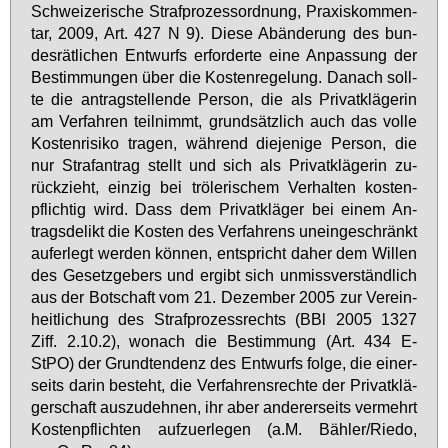
Schwei­ze­ri­sche Straf­pro­zess­ord­nung, Pra­xis­kom­men­
tar, 2009, Art. 427 N 9). Die­se Ab­än­de­rung des bun­
des­rät­li­chen Ent­wurfs er­for­der­te ei­ne An­pas­sung der
Be­stim­mun­gen über die Kos­ten­re­ge­lung. Da­nach soll­
te die an­trag­stel­len­de Per­son, die als Pri­vat­klä­ge­rin
am Ver­fah­ren teil­nimmt, grund­sätz­lich auch das vol­le
Kos­ten­ri­si­ko tra­gen, wäh­rend die­je­ni­ge Per­son, die
nur Straf­an­trag stellt und sich als Pri­vat­klä­ge­rin zu­
rück­zieht, ein­zig bei trö­le­ri­schem Ver­hal­ten kos­ten­
pflich­tig wird. Dass dem Pri­vat­klä­ger bei ei­nem An­
trags­de­likt die Kos­ten des Ver­fah­rens un­ein­ge­schränkt
auf­er­legt wer­den kön­nen, ent­spricht da­her dem Wil­len
des Ge­setz­ge­bers und er­gibt sich un­miss­ver­ständ­lich
aus der Bot­schaft vom 21. De­zem­ber 2005 zur Ver­ein­
heit­li­chung des Straf­pro­zess­rechts (BBl 2005 1327
Ziff. 2.10.2), wo­nach die Be­stim­mung (Art. 434 E-
StPO) der Grund­ten­denz des Ent­wurfs fol­ge, die ei­ner­
seits dar­in be­steht, die Ver­fah­rens­rech­te der Pri­vat­klä­
ger­schaft aus­zu­deh­nen, ihr aber an­de­rer­seits ver­mehrt
Kos­ten­pflich­ten auf­zu­er­le­gen (a.M. Bäh­ler/Rie­do,