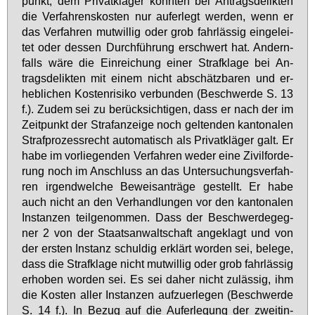
punkt, dem Pri­vat­klä­ger könn­ten bei An­trags­de­lik­ten
die Ver­fah­rens­kos­ten nur auf­er­legt wer­den, wenn er
das Ver­fah­ren mut­wil­lig oder grob fahr­läs­sig ein­ge­lei­
tet oder des­sen Durch­füh­rung er­schwert hat. An­dern­
falls wä­re die Ein­rei­chung ei­ner Straf­kla­ge bei An­
trags­de­lik­ten mit ei­nem nicht ab­schätz­ba­ren und er­
heb­li­chen Kos­ten­ri­si­ko ver­bun­den (Be­schwer­de S. 13
f.). Zu­dem sei zu be­rück­sich­ti­gen, dass er nach der im
Zeit­punkt der Straf­an­zei­ge noch gel­ten­den kan­to­na­len
Straf­pro­zess­recht au­to­ma­tisch als Pri­vat­klä­ger galt. Er
ha­be im vor­lie­gen­den Ver­fah­ren we­der ei­ne Zi­vil­for­de­
rung noch im An­schluss an das Un­ter­su­chungs­ver­fah­
ren ir­gend­wel­che Be­weis­an­trä­ge ge­stellt. Er ha­be
auch nicht an den Ver­hand­lun­gen vor den kan­to­na­len
In­stan­zen teil­ge­nom­men. Dass der Be­schwer­de­geg­
ner 2 von der Staats­an­walt­schaft an­ge­klagt und von
der ers­ten In­stanz schul­dig er­klärt wor­den sei, be­le­ge,
dass die Straf­kla­ge nicht mut­wil­lig oder grob fahr­läs­sig
er­ho­ben wor­den sei. Es sei da­her nicht zu­läs­sig, ihm
die Kos­ten al­ler In­stan­zen auf­zu­er­le­gen (Be­schwer­de
S. 14 f.). In Be­zug auf die Auf­er­le­gung der zweit­in­