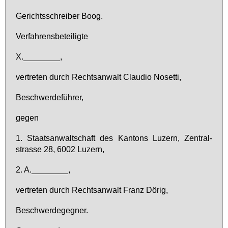
Ge­richts­schrei­ber Boog.
Ver­fah­rens­be­tei­lig­te
X.________,
ver­tre­ten durch Rechts­an­walt Clau­dio No­set­ti,
Be­schwer­de­füh­rer,
ge­gen
1. Staats­an­walt­schaft des Kan­tons Lu­zern, Zen­tral­
stras­se 28, 6002 Lu­zern,
2. A.________,
ver­tre­ten durch Rechts­an­walt Franz Dö­rig,
Be­schwer­de­geg­ner.