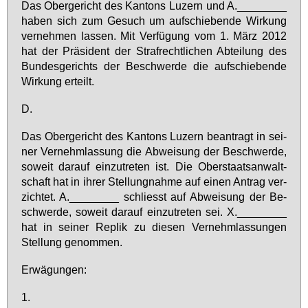
Das Ober­ge­richt des Kan­tons Lu­zern und A.________
ha­ben sich zum Ge­such um auf­schie­ben­de Wir­kung
ver­neh­men las­sen. Mit Ver­fü­gung vom 1. März 2012
hat der Prä­si­dent der Straf­recht­li­chen Ab­tei­lung des
Bun­des­ge­richts der Be­schwer­de die auf­schie­ben­de
Wir­kung er­teilt.
D.
Das Ober­ge­richt des Kan­tons Lu­zern be­an­tragt in sei­
ner Ver­nehm­las­sung die Ab­wei­sung der Be­schwer­de,
so­weit dar­auf ein­zu­tre­ten ist. Die Ober­staats­an­walt­
schaft hat in ih­rer Stel­lung­nah­me auf ei­nen An­trag ver­
zich­tet. A.________ schliesst auf Ab­wei­sung der Be­
schwer­de, so­weit dar­auf ein­zu­tre­ten sei. X.________
hat in sei­ner Re­plik zu die­sen Ver­nehm­las­sun­gen
Stel­lung ge­nom­men.
Er­wä­gun­gen:
1.