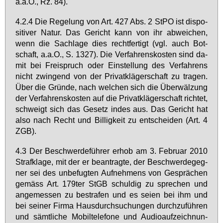
a.a.O., Rz. 84).
4.2.4 Die Re­ge­lung von Art. 427 Abs. 2 StPO ist dis­po­
si­ti­ver Na­tur. Das Ge­richt kann von ihr ab­wei­chen,
wenn die Sach­la­ge dies recht­fer­tigt (vgl. auch Bot­
schaft, a.a.O., S. 1327). Die Ver­fah­rens­kos­ten sind da­
mit bei Frei­spruch oder Ein­stel­lung des Ver­fah­rens
nicht zwin­gend von der Pri­vat­klä­ger­schaft zu tra­gen.
Über die Grün­de, nach wel­chen sich die Über­wäl­zung
der Ver­fah­rens­kos­ten auf die Pri­vat­klä­ger­schaft rich­tet,
schweigt sich das Ge­setz in­des aus. Das Ge­richt hat
al­so nach Recht und Bil­lig­keit zu ent­schei­den (Art. 4
ZGB).
4.3 Der Be­schwer­de­füh­rer er­hob am 3. Fe­bru­ar 2010
Straf­kla­ge, mit der er be­an­trag­te, der Be­schwer­de­geg­
ner sei des un­be­fug­ten Auf­neh­mens von Ge­sprä­chen
ge­mäss Art. 179­ter StGB schul­dig zu spre­chen und
an­ge­mes­sen zu be­stra­fen und es sei­en bei ihm und
bei sei­ner Fir­ma Haus­durch­su­chun­gen durch­zu­füh­ren
und sämt­li­che Mo­bil­te­le­fo­ne und Au­dio­auf­zeich­nun­