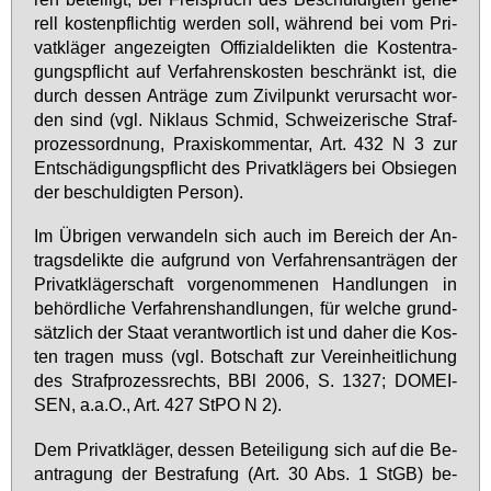
rell kos­ten­pflich­tig wer­den soll, wäh­rend bei vom Pri­
vat­klä­ger an­ge­zeig­ten Of­fi­zi­al­de­lik­ten die Kos­ten­tra­
gungs­pflicht auf Ver­fah­rens­kos­ten be­schränkt ist, die
durch des­sen An­trä­ge zum Zi­vil­punkt ver­ur­sacht wor­
den sind (vgl. Ni­k­laus Schmid, Schwei­ze­ri­sche Straf­
pro­zess­ord­nung, Pra­xis­kom­men­tar, Art. 432 N 3 zur
Ent­schä­di­gungs­pflicht des Pri­vat­klä­gers bei Ob­sie­gen
der be­schul­dig­ten Per­son).
Im Üb­ri­gen ver­wan­deln sich auch im Be­reich der An­
trags­de­lik­te die auf­grund von Ver­fah­rens­an­trä­gen der
Pri­vat­klä­ger­schaft vor­ge­nom­me­nen Hand­lun­gen in
be­hörd­li­che Ver­fah­rens­hand­lun­gen, für wel­che grund­
sätz­lich der Staat ver­ant­wort­lich ist und da­her die Kos­
ten tra­gen muss (vgl. Bot­schaft zur Ver­ein­heit­li­chung
des Straf­pro­zess­rechts, BBl 2006, S. 1327; DO­MEI­
SEN, a.a.O., Art. 427 StPO N 2).
Dem Pri­vat­klä­ger, des­sen Be­tei­li­gung sich auf die Be­
an­tra­gung der Be­stra­fung (Art. 30 Abs. 1 StGB) be­