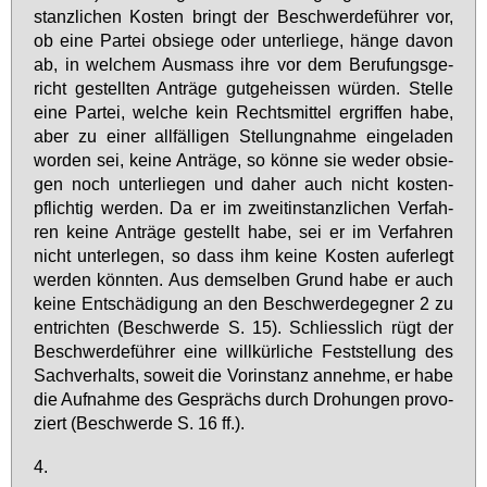
stanz­li­chen Kos­ten bringt der Be­schwer­de­füh­rer vor,
ob ei­ne Par­tei ob­sie­ge oder un­ter­lie­ge, hän­ge da­von
ab, in wel­chem Aus­mass ih­re vor dem Be­ru­fungs­ge­
richt ge­stell­ten An­trä­ge gut­ge­heis­sen wür­den. Stel­le
ei­ne Par­tei, wel­che kein Rechts­mit­tel er­grif­fen ha­be,
aber zu ei­ner all­fäl­li­gen Stel­lung­nah­me ein­ge­la­den
wor­den sei, kei­ne An­trä­ge, so kön­ne sie we­der ob­sie­
gen noch un­ter­lie­gen und da­her auch nicht kos­ten­
pflich­tig wer­den. Da er im zweit­in­stanz­li­chen Ver­fah­
ren kei­ne An­trä­ge ge­stellt ha­be, sei er im Ver­fah­ren
nicht un­ter­le­gen, so dass ihm kei­ne Kos­ten auf­er­legt
wer­den könn­ten. Aus dem­sel­ben Grund ha­be er auch
kei­ne Ent­schä­di­gung an den Be­schwer­de­geg­ner 2 zu
ent­rich­ten (Be­schwer­de S. 15). Schliess­lich rügt der
Be­schwer­de­füh­rer ei­ne will­kür­li­che Fest­stel­lung des
Sach­ver­halts, so­weit die Vor­in­stanz an­neh­me, er ha­be
die Auf­nah­me des Ge­sprächs durch Dro­hun­gen pro­vo­
ziert (Be­schwer­de S. 16 ff.).
4.