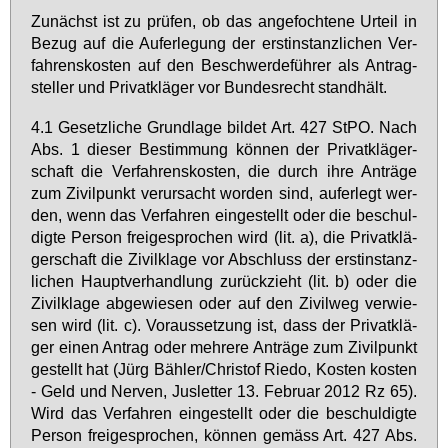
Zu­nächst ist zu prü­fen, ob das an­ge­foch­te­ne Ur­teil in
Be­zug auf die Auf­er­le­gung der erst­in­stanz­li­chen Ver­
fah­rens­kos­ten auf den Be­schwer­de­füh­rer als An­trag­
stel­ler und Pri­vat­klä­ger vor Bun­des­recht stand­hält.
4.1 Ge­setz­li­che Grund­la­ge bil­det Art. 427 StPO. Nach
Abs. 1 die­ser Be­stim­mung kön­nen der Pri­vat­klä­ger­
schaft die Ver­fah­rens­kos­ten, die durch ih­re An­trä­ge
zum Zi­vil­punkt ver­ur­sacht wor­den sind, auf­er­legt wer­
den, wenn das Ver­fah­ren ein­ge­stellt oder die be­schul­
dig­te Per­son frei­ge­spro­chen wird (lit. a), die Pri­vat­klä­
ger­schaft die Zi­vil­kla­ge vor Ab­schluss der erst­in­stanz­
li­chen Haupt­ver­hand­lung zu­rück­zieht (lit. b) oder die
Zi­vil­kla­ge ab­ge­wie­sen oder auf den Zi­vil­weg ver­wie­
sen wird (lit. c). Vor­aus­set­zung ist, dass der Pri­vat­klä­
ger ei­nen An­trag oder meh­re­re An­trä­ge zum Zi­vil­punkt
ge­stellt hat (Jürg Bäh­ler/Chris­tof Rie­do, Kos­ten kos­ten
- Geld und Ner­ven, Jus­let­ter 13. Fe­bru­ar 2012 Rz 65).
Wird das Ver­fah­ren ein­ge­stellt oder die be­schul­dig­te
Per­son frei­ge­spro­chen, kön­nen ge­mäss Art. 427 Abs.