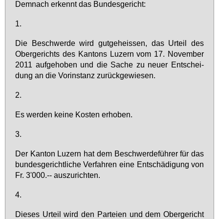
Dem­nach er­kennt das Bun­des­ge­richt:
1.
Die Be­schwer­de wird gut­ge­heis­sen, das Ur­teil des
Ober­ge­richts des Kan­tons Lu­zern vom 17. No­vem­ber
2011 auf­ge­ho­ben und die Sa­che zu neu­er Ent­schei­
dung an die Vor­in­stanz zu­rück­ge­wie­sen.
2.
Es wer­den kei­ne Kos­ten er­ho­ben.
3.
Der Kan­ton Lu­zern hat dem Be­schwer­de­füh­rer für das
bun­des­ge­richt­li­che Ver­fah­ren ei­ne Ent­schä­di­gung von
Fr. 3'000.-- aus­zu­rich­ten.
4.
Die­ses Ur­teil wird den Par­tei­en und dem Ober­ge­richt