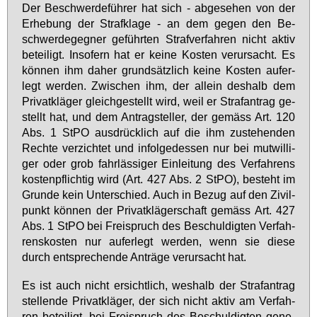
Der Be­schwer­de­füh­rer hat sich - ab­ge­se­hen von der
Er­he­bung der Straf­kla­ge - an dem ge­gen den Be­
schwer­de­geg­ner ge­führ­ten Straf­ver­fah­ren nicht ak­tiv
be­tei­ligt. In­so­fern hat er kei­ne Kos­ten ver­ur­sacht. Es
kön­nen ihm da­her grund­sätz­lich kei­ne Kos­ten auf­er­
legt wer­den. Zwi­schen ihm, der al­lein des­halb dem
Pri­vat­klä­ger gleich­ge­stellt wird, weil er Straf­an­trag ge­
stellt hat, und dem An­trag­stel­ler, der ge­mäss Art. 120
Abs. 1 StPO aus­drück­lich auf die ihm zu­ste­hen­den
Rech­te ver­zich­tet und in­fol­ge­des­sen nur bei mut­wil­li­
ger oder grob fahr­läs­si­ger Ein­lei­tung des Ver­fah­rens
kos­ten­pflich­tig wird (Art. 427 Abs. 2 StPO), be­steht im
Grun­de kein Un­ter­schied. Auch in Be­zug auf den Zi­vil­
punkt kön­nen der Pri­vat­klä­ger­schaft ge­mäss Art. 427
Abs. 1 StPO bei Frei­spruch des Be­schul­dig­ten Ver­fah­
rens­kos­ten nur auf­er­legt wer­den, wenn sie die­se
durch ent­spre­chen­de An­trä­ge ver­ur­sacht hat.
Es ist auch nicht er­sicht­lich, wes­halb der Straf­an­trag
stel­len­de Pri­vat­klä­ger, der sich nicht ak­tiv am Ver­fah­
ren be­tei­ligt, bei Frei­spruch des Be­schul­dig­ten ge­ne­