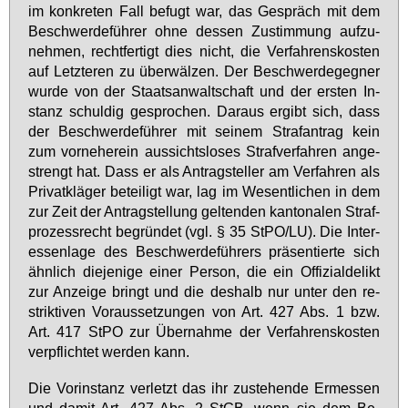
im kon­kre­ten Fall be­fugt war, das Ge­spräch mit dem
Be­schwer­de­füh­rer oh­ne des­sen Zu­stim­mung auf­zu­
neh­men, recht­fer­tigt dies nicht, die Ver­fah­rens­kos­ten
auf Letz­te­ren zu über­wäl­zen. Der Be­schwer­de­geg­ner
wur­de von der Staats­an­walt­schaft und der ers­ten In­
stanz schul­dig ge­spro­chen. Dar­aus er­gibt sich, dass
der Be­schwer­de­füh­rer mit sei­nem Straf­an­trag kein
zum vor­ne­her­ein aus­sichts­lo­ses Straf­ver­fah­ren an­ge­
strengt hat. Dass er als An­trag­stel­ler am Ver­fah­ren als
Pri­vat­klä­ger be­tei­ligt war, lag im We­sent­li­chen in dem
zur Zeit der An­trag­stel­lung gel­ten­den kan­to­na­len Straf­
pro­zess­recht be­grün­det (vgl. § 35 StPO/LU). Die In­ter­
es­sen­la­ge des Be­schwer­de­füh­rers prä­sen­tier­te sich
ähn­lich die­je­ni­ge ei­ner Per­son, die ein Of­fi­zi­al­de­likt
zur An­zei­ge bringt und die des­halb nur un­ter den re­
strik­ti­ven Vor­aus­set­zun­gen von Art. 427 Abs. 1 bzw.
Art. 417 StPO zur Über­nah­me der Ver­fah­rens­kos­ten
ver­pflich­tet wer­den kann.
Die Vor­in­stanz ver­letzt das ihr zu­ste­hen­de Er­mes­sen
und da­mit Art. 427 Abs. 2 StGB, wenn sie dem Be­