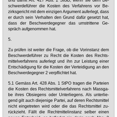
schwer­de­füh­rer die Kos­ten des Ver­fah­rens vor Be­
zirks­ge­richt mit dem ein­zi­gen Ar­gu­ment auf­er­legt, dass
er durch sein Ver­hal­ten den Grund da­für ge­setzt hat,
dass der Be­schwer­de­geg­ner das um­strit­te­ne Ge­
spräch auf­ge­nom­men hat.
5.
Zu prü­fen ist wei­ter die Fra­ge, ob die Vor­in­stanz dem
Be­schwer­de­füh­rer zu Recht die Kos­ten des Rechts­
mit­tel­ver­fah­rens auf­er­legt und ihn zur Leis­tung ei­ner
Ent­schä­di­gung für die Kos­ten der Ver­tei­di­gung an den
Be­schwer­de­geg­ner 2 ver­pflich­tet hat.
5.1 Ge­mäss Art. 428 Abs. 1 StPO tra­gen die Par­tei­en
die Kos­ten des Rechts­mit­tel­ver­fah­rens nach Mass­ga­
be ih­res Ob­sie­gens oder Un­ter­lie­gens. Als un­ter­lie­
gend gilt auch die­je­ni­ge Par­tei, auf de­ren Rechts­mit­tel
nicht ein­ge­tre­ten wird oder die das Rechts­mit­tel zu­
rück­zieht. Fällt die Recht­mit­tel­in­stanz sel­ber ei­nen