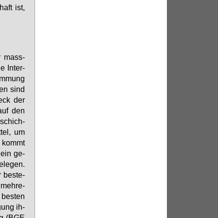
haft ist,
er mass­
 In­ter­
tim­mung
gen sind
weck der
 auf den
­schich­
­tel, um
n kommt
 ein ge­
­le­gen.
 be­ste­
 meh­re­
 bes­ten
­gung ih­
g (
BGE