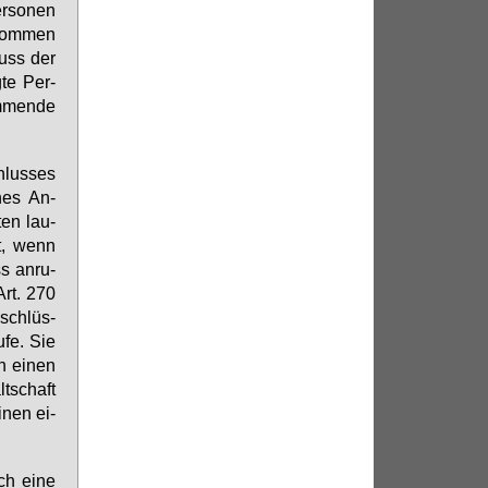
r­so­nen
­nom­men
luss der
g­te Per­
m­men­de
hlus­ses
­nes An­
ten lau­
ht, wenn
ss an­ru­
Art. 270
­schlüs­
­fe. Sie
n ei­nen
t­schaft
­nen ei­
ch ei­ne