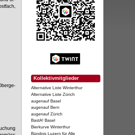
ost­fach,
Kollektivmitglieder
Ober­ge­
Alternative Liste Winterthur
Alternative Liste Zürich
augenauf Basel
augenauf Bern
augenauf Zürich
BastA! Basel
Bierkurve Winterthur
­su­chung
Bündnis Luzern für Alle
 ge­mäss