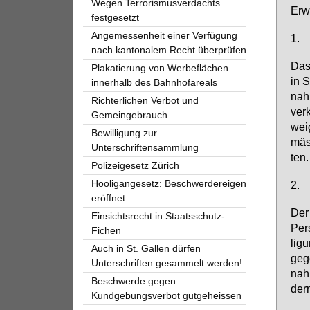
Wegen Terrorismusverdachts
Er­w
festgesetzt
Angemessenheit einer Verfügung
1.
nach kantonalem Recht überprüfen
Das 
Plakatierung von Werbeflächen
in S
innerhalb des Bahnhofareals
nah
Richterlichen Verbot und
ver­
Gemeingebrauch
wei­
Bewilligung zur
mäss
Unterschriftensammlung
ten.
Polizeigesetz Zürich
Hooligangesetz: Beschwerdereigen
2.
eröffnet
Der 
Einsichtsrecht in Staatsschutz-
Per­
Fichen
li­g
Auch in St. Gallen dürfen
ge­g
Unterschriften gesammelt werden!
nah­
Beschwerde gegen
dern
Kundgebungsverbot gutgeheissen