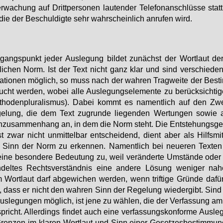
­wa­chung auf Dritt­per­so­nen lau­ten­der Te­le­fon­an­schlüs­se statt­
die der Be­schul­dig­te sehr wahr­schein­lich an­ru­fen wird.
gangs­punkt je­der Aus­le­gung bil­det zu­nächst der Wort­laut d
li­chen Norm. Ist der Text nicht ganz klar und sind ver­schie­de­ne
ta­tio­nen mög­lich, so muss nach der wah­ren Trag­wei­te der Be­s
ucht wer­den, wo­bei al­le Aus­le­gungs­ele­men­te zu be­rück­sich­ti­
tho­den­plu­ra­lis­mus). Da­bei kommt es na­ment­lich auf den Z
ge­lung, die dem Text zu­grun­de lie­gen­den Wer­tun­gen so­wie
­zu­sam­men­hang an, in dem die Norm steht. Die Ent­ste­hungs­ge
st zwar nicht un­mit­tel­bar ent­schei­dend, dient aber als Hilfs­mit
 Sinn der Norm zu er­ken­nen. Na­ment­lich bei neue­ren Tex­te
ei­ne be­son­de­re Be­deu­tung zu, weil ver­än­der­te Um­stän­de oder
del­tes Rechts­ver­ständ­nis ei­ne an­de­re Lö­sung we­ni­ger na­he
Wort­laut darf ab­ge­wi­chen wer­den, wenn trif­ti­ge Grün­de da­für
 dass er nicht den wah­ren Sinn der Re­ge­lung wie­der­gibt. Sind
us­le­gun­gen mög­lich, ist je­ne zu wäh­len, die der Ver­fas­sung am
spricht. Al­ler­dings fin­det auch ei­ne ver­fas­sungs­kon­for­me Aus­le
ren­zen im kla­ren Wort­laut und Sinn ei­ner Ge­set­zes­be­stim­mun