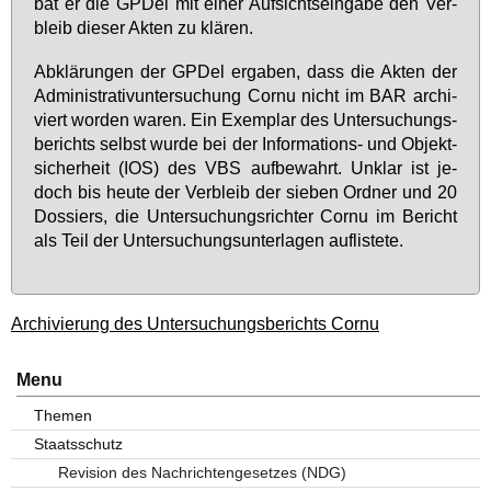
bat er die GPDel mit ei­ner Auf­sichts­ein­ga­be den Ver­
bleib die­ser Ak­ten zu klä­ren.
Ab­klä­run­gen der GPDel er­ga­ben, dass die Ak­ten der
Ad­mi­nis­tra­ti­v­un­ter­su­chung Cor­nu nicht im BAR ar­chi­
viert wor­den wa­ren. Ein Ex­em­plar des Un­ter­su­chungs­
be­richts selbst wur­de bei der In­for­ma­ti­ons- und Ob­jekt­
si­cher­heit (IOS) des VBS auf­be­wahrt. Un­klar ist je­
doch bis heu­te der Ver­bleib der sie­ben Ord­ner und 20
Dos­siers, die Un­ter­su­chungs­rich­ter Cor­nu im Be­richt
als Teil der Un­ter­su­chungs­un­ter­la­gen auf­lis­te­te.
Archivierung des Untersuchungsberichts Cornu
Menu
Themen
Staatsschutz
Revision des Nachrichtengesetzes (NDG)