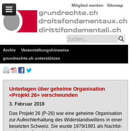
Mitglied werden
Sitemap
Archiv
Veranstaltungshinweise
grundrechte.ch unterstützen
Unterlagen über geheime Organisation
«Projekt 26» verschwunden
3. Februar 2018
Das Pro­jekt 26 (P-26) war ei­ne ge­hei­me Or­ga­ni­sa­ti­on
zur Auf­recht­er­hal­tung des Wi­der­stands­wil­lens in ei­ner
be­setz­ten Schweiz. Sie wur­de 1979/1981 als Nach­fol­