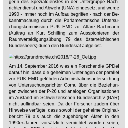
ge­rin des Spe­zi­al­diens­tes in der Un­ter­grup­pe Nach­
rich­ten­dienst und Ab­wehr (UNA) ein­ge­setzt und wur­de
1990 - im­mer noch im Auf­bau be­grif­fen - nach der Be­
kannt­ma­chung durch die Par­la­men­ta­ri­sche Un­ter­su­
chungs­kom­mis­si­on PUK EMD zur Af­fä­re Bach­mann
(Auf­trag an Kurt Schil­ling zum Aus­spio­nie­ren der
Raum­ver­tei­di­gungs­übung 79 des ös­ter­rei­chi­schen
Bun­des­heers) durch den Bun­des­rat auf­ge­löst.
Am 14. Sep­tem­ber 2016 wies ein For­scher die GPDel
dar­auf hin, dass die ge­hei­men Un­ter­la­gen der par­al­lel
zur PUK EMD ge­führ­ten Ad­mi­nis­tra­ti­ons­un­ter­su­chung
von Un­ter­su­chungs­rich­ter Cor­nu über die Be­zie­hun­
gen zwi­schen der P-26 und ana­lo­gen Or­ga­ni­sa­tio­nen
im Aus­land im Schwei­ze­ri­schen Bun­des­ar­chiv (BAR)
nicht auf­find­bar sei­en. Da der For­scher zu­dem über
Hin­wei­se ver­füg­te, dass so­wohl der ge­hei­me Ori­gi­nal­
be­richt 79 als auch die zu­ge­hö­ri­gen Ak­ten in den
1990er-Jah­ren vor­sätz­lich ver­nich­tet wor­den sei­en,