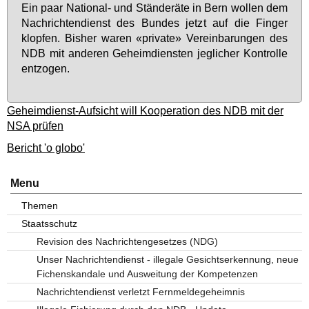
Ein paar Na­tio­nal- und Stän­de­rä­te in Bern wol­len dem
Nach­rich­ten­dienst des Bun­des jetzt auf die Fin­ger
klop­fen. Bis­her wa­ren «pri­va­te» Ver­ein­ba­run­gen des
NDB mit an­de­ren Ge­heim­diens­ten jeg­li­cher Kon­trol­le
ent­zo­gen.
Geheimdienst-Aufsicht will Kooperation des NDB mit der
NSA prüfen
Bericht 'o globo'
Menu
Themen
Staatsschutz
Revision des Nachrichtengesetzes (NDG)
Unser Nachrichtendienst - illegale Gesichtserkennung, neue
Fichenskandale und Ausweitung der Kompetenzen
Nachrichtendienst verletzt Fernmeldegeheimnis