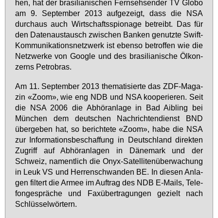
hen, hat der bra­si­lia­ni­schen Fern­seh­sen­der TV Glo­bo
am 9. Sep­tem­ber 2013 auf­ge­zeigt, dass die NSA
durch­aus auch Wirt­schafts­spio­na­ge be­treibt. Das für
den Da­ten­aus­tausch zwi­schen Ban­ken ge­nutz­te Swift-
Kom­mu­ni­ka­ti­ons­netz­werk ist eben­so be­trof­fen wie die
Netz­wer­ke von Goog­le und des bra­si­lia­ni­sche Öl­kon­
zerns Pe­tro­bras.
Am 11. Sep­tem­ber 2013 the­ma­ti­sier­te das ZDF-Ma­ga­
zin «Zoom», wie eng NDB und NSA ko­ope­rie­ren. Seit
die NSA 2006 die Ab­hör­an­la­ge in Bad Ai­b­ling bei
Mün­chen dem deut­schen Nach­rich­ten­dienst BND
über­ge­ben hat, so be­rich­te­te «Zoom», ha­be die NSA
zur In­for­ma­ti­ons­be­schaf­fung in Deutsch­land di­rek­ten
Zu­griff auf Ab­hör­an­la­gen in Dä­ne­mark und der
Schweiz, na­ment­lich die Onyx-Sa­tel­li­ten­über­wa­chung
in Leuk VS und Her­ren­schwan­den BE. In die­sen An­la­
gen fil­tert die Ar­mee im Auf­trag des NDB E-Mails, Te­le­
fon­ge­sprä­che und Fa­x­über­tra­gun­gen ge­zielt nach
Schlüs­sel­wör­tern.