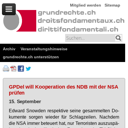
Mitglied werden
Sitemap
Archiv
Veranstaltungshinweise
grundrechte.ch unterstützen
GPDel will Kooperation des NDB mit der NSA
prüfen
15. September
Ed­ward Snow­den re­spek­ti­ve sei­ne ge­sam­mel­ten Do­
ku­men­te sor­gen wie­der für Schlag­zei­len. Nach­dem
die NSA im­mer be­teu­ert hat, nur Ter­ro­ris­ten aus­zu­spä­