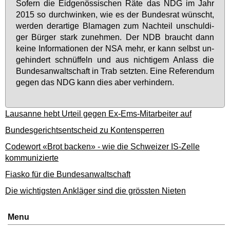
So­fern die Eid­ge­nös­si­schen Rä­te das NDG im Jahr
2015 so durch­win­ken, wie es der Bun­des­rat wünscht,
wer­den der­ar­ti­ge Bla­ma­gen zum Nach­teil un­schul­di­
ger Bür­ger stark zu­neh­men. Der NDB braucht dann
kei­ne In­for­ma­tio­nen der NSA mehr, er kann selbst un­
ge­hin­dert schnüf­feln und aus nich­ti­gem An­lass die
Bun­des­an­walt­schaft in Trab setz­ten. Ei­ne Re­fe­ren­dum
ge­gen das NDG kann dies aber ver­hin­dern.
Lausanne hebt Urteil gegen Ex-Ems-Mitarbeiter auf
Bundesgerichtsentscheid zu Kontensperren
Codewort «Brot backen» - wie die Schweizer IS-Zelle
kommunizierte
Fiasko für die Bundesanwaltschaft
Die wichtigsten Ankläger sind die grössten Nieten
Menu