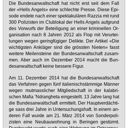
Die Bun­des­an­walt­schaft hat nicht erst seit dem Fall
der «Hells An­gels» ei­ne schlech­te Pres­se. Die­se Epi­
so­de en­de­te nach ei­ner spek­ta­ku­lä­ren Raz­zia mit rund
300 Po­li­zis­ten im Club­lo­kal der Hells An­gels auf­grund
des Vor­wurfs der Be­tei­li­gung an ei­ner kri­mi­nel­len Or­
ga­ni­sa­ti­on nach 8 Jah­ren 2012 als Flop mit Ver­ur­tei­
lun­gen we­gen ge­ring­fü­gi­ger De­lik­te. Der Ar­ti­kel «Die
wich­tigs­ten An­klä­ger sind die gröss­ten Nie­ten» fasst
wei­te­re Mei­len­stei­ne der Bun­des­an­walt­schaft zu­sam­
men. Aber auch im De­zem­ber 2014 macht die Bun­
des­an­walt­schaft kei­ne bes­se­re Fi­gur.
Am 11. De­zem­ber 2014 hat die Bun­des­an­walt­schaft
das Ver­fah­ren ge­gen fünf ita­lie­nisch­stäm­mi­ge Män­ner
we­gen mut­mass­li­cher Mit­glied­schaft in der ka­la­bri­
schen Ma­fia ’Ndran­ghe­ta ein­ge­stellt. 13 Jah­re lang hat
die Bun­des­an­walt­schaft er­mit­telt. Der Haupt­ver­däch­ti­
ge sass drei Jah­re in Un­ter­su­chungs­haft. In ei­nem an­
de­ren Fall wur­de am 21. März 2014 von Son­der­po­li­
zis­ten ei­ne Neu­bau­woh­nung in Be­rin­gen ge­stürmt.
Durch­sucht wur­de auch ei­ne Woh­nung im Ostaar­gau.