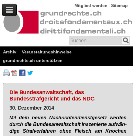
Mitglied werden
Sitemap
Archiv
Veranstaltungshinweise
grundrechte.ch unterstützen
Die Bundesanwaltschaft, das
Bundesstrafgericht und das NDG
30. Dezember 2014
Mit dem neu­en Nach­rich­ten­dienst­ge­setz wer­den
durch die Bun­des­an­walt­schaft in­sze­nier­te auf­wän­
di­ge Straf­ver­fah­ren oh­ne Fleisch am Kno­chen