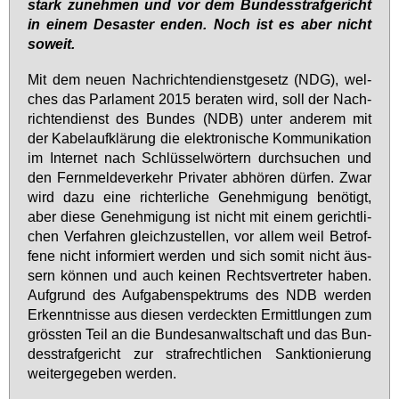
stark zu­neh­men und vor dem Bun­des­straf­ge­richt
in ei­nem De­sas­ter en­den. Noch ist es aber nicht
so­weit.
Mit dem neu­en Nach­rich­ten­dienst­ge­setz (NDG), wel­
ches das Par­la­ment 2015 be­ra­ten wird, soll der Nach­
rich­ten­dienst des Bun­des (NDB) un­ter an­de­rem mit
der Ka­belauf­klä­rung die elek­tro­ni­sche Kom­mu­ni­ka­ti­on
im In­ter­net nach Schlüs­sel­wör­tern durch­su­chen und
den Fern­mel­de­ver­kehr Pri­va­ter ab­hö­ren dür­fen. Zwar
wird da­zu ei­ne rich­ter­li­che Ge­neh­mi­gung be­nö­tigt,
aber die­se Ge­neh­mi­gung ist nicht mit ei­nem ge­richt­li­
chen Ver­fah­ren gleich­zu­stel­len, vor al­lem weil Be­trof­
fe­ne nicht in­for­miert wer­den und sich so­mit nicht äus­
sern kön­nen und auch kei­nen Rechts­ver­tre­ter ha­ben.
Auf­grund des Auf­ga­ben­spek­trums des NDB wer­den
Er­kennt­nis­se aus die­sen ver­deck­ten Er­mitt­lun­gen zum
gröss­ten Teil an die Bun­des­an­walt­schaft und das Bun­
des­straf­ge­richt zur straf­recht­li­chen Sank­tio­nie­rung
wei­ter­ge­ge­ben wer­den.