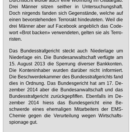
Drei Män­ner sit­zen seit­her in Un­ter­su­chungs­haft.
Doch nir­gends fan­den sich Ge­gen­stän­de, wel­che auf
ei­nen be­vor­ste­hen­den Ter­ror­akt hin­deu­te­ten. Weil die
drei Män­ner aber auf Face­book an­geb­lich das Code­
wort «Brot ba­cken» ver­wen­de­ten, gel­ten sie als Ter­ro­
ris­ten.
Das Bun­des­straf­ge­richt steckt auch Nie­der­la­ge um
Nie­der­la­ge ein. Die Bun­des­an­walt­schaft ver­füg­te am
15. Au­gust 2013 die Sper­rung di­ver­ser Bank­kon­ten.
Die Kon­ten­in­ha­ber wur­den dar­über nicht in­for­miert.
Die Be­schwer­de­kam­mer des Bun­des­straf­ge­richts fand
dies in Ord­nung. Das Bun­des­ge­richt hat am 17. De­
zem­ber 2014 aber die Bun­des­an­walt­schaft und das
Bun­des­straf­ge­richt zu­rück­ge­pfif­fen. Eben­falls im De­
zem­ber 2014 hiess das Bun­des­ge­richt ei­ne Be­
schwer­de ei­nes ehe­ma­li­gen Mit­ar­bei­ters der EMS-
Che­mie ge­gen die Ver­ur­tei­lung we­gen Wirt­schafts­
spio­na­ge gut.