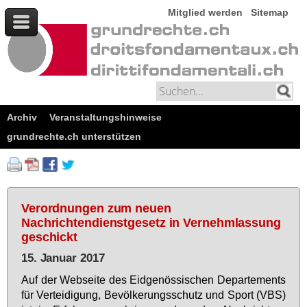
Mitglied werden
Sitemap
Archiv
Veranstaltungshinweise
grundrechte.ch unterstützen
Verordnungen zum neuen
Nachrichtendienstgesetz in Vernehmlassung
geschickt
15. Januar 2017
Auf der Web­sei­te des Eid­ge­nös­si­schen De­par­te­ments
für Ver­tei­di­gung, Be­völ­ke­rungs­schutz und Sport (VBS)