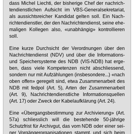
dass Mi­chel Liech­ti, der bis­he­ri­ge Chef der nach­rich­
ten­dienst­li­chen Auf­sicht im VBS-Ge­ne­ral­se­kre­ta­ri­at,
als aus­sichts­rei­cher Kan­di­dat gel­ten soll. Ein Nach­
rich­ten­dienst­ler, der den Nach­rich­ten­dienst, sei­ne ehe­
ma­li­gen Kol­le­gen al­so, «un­ab­hän­gig» kon­trol­lie­ren
soll.
Ei­ne kur­ze Durch­sicht der Ver­ord­nun­gen über den
Nach­rich­ten­dienst (NDV) und über die In­for­ma­ti­ons-
und Spei­cher­sys­te­me des NDB (VIS-NDB) hat er­ge­
ben, dass vie­le Kom­pe­ten­zen nicht ab­schlies­send,
son­dern nur mit Auf­zäh­lun­gen (ins­be­son­de­re...) «nach
oben of­fen» ge­re­gelt sind, et­wa Zu­sam­men­ar­beit des
NDB mit fed­pol (Art. 5), Ar­ten der Zu­sam­men­ar­beit
(Art. 9), Nach­rich­ten­dienst­li­che In­for­ma­ti­ons­quel­len
(Art. 17) oder Zweck der Ka­belauf­klä­rung (Art. 24).
Ei­ne «Über­gangs­be­stim­mung zur Ar­chi­vie­rung» (Art.
57a) schliess­lich will die be­ste­hen­de 50-jäh­ri­ge
Schutz­frist für Ar­chiv­gut, das vom NDB oder ei­ner sei­
ner Vor­gän­ger­or­ga­ni­sa­tio­nen stammt, und sich beim