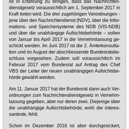
ist in Er­fah­rung zu brin­gen, dass das Nach­rich­ten­
dienst­ge­setz vor­aus­sicht­lich am 1. Sep­tem­ber 2017 in
Kraft tre­ten wird. Die drei zu­ge­hö­ri­gen Ver­ord­nun­gen -
je­ne über den Nach­rich­ten­dienst (NDV), über die In­for­
ma­ti­ons- und Spei­cher­sys­te­me des NDB (VIS-NDB)
und über die un­ab­hän­gi­ge Auf­sichts­be­hör­de – sol­len
von Ja­nu­ar bis April 2017 in die Ver­nehm­las­sung ge­
schickt wer­den. Im Ju­ni 2017 ist die 2. Äm­ter­kon­sul­ta­
ti­on und im Au­gust der ab­schlies­sen­de Bun­des­rats­be­
schluss vor­ge­se­hen. Zu­dem soll vor­aus­sicht­lich im
Fe­bru­ar 2017 vom Bun­des­rat auf An­trag des Chef
VBS der Lei­ter der neu­en un­ab­hän­gi­gen Auf­sichts­be­
hör­de ge­wählt wer­den.
Am 11. Ja­nu­ar 2017 hat der Bun­des­rat dann auch Ver­
ord­nun­gen zum Nach­rich­ten­dienst­ge­setz in Ver­nehm­
las­sung ge­ge­ben, aber nur de­ren zwei. Die­je­ni­ge über
die un­ab­hän­gi­ge Auf­sichts­be­hör­de, wohl die in­ter­es­
san­tes­te, fehlt.
Schon im De­zem­ber 2016 ist aber durch­ge­si­ckert,