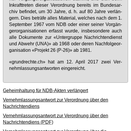
In­kraft­tre­ten die­ser Ver­ord­nung be­reits im Bun­des­ar­
chiv be­fin­det, um 30 Jah­re, d. h. auf 80 Jah­re ver­län­
gern. Dies be­trä­fe al­les Ma­te­ri­al, wel­ches nach dem 1.
Sep­tem­ber 1967 vom NDB oder ei­ner sei­ner Vor­gän­
ger­or­ga­ni­sa­tio­nen er­fasst wur­de, ins­be­son­de­re auch
al­le Do­ku­men­te zur «Un­ter­grup­pe Nach­rich­ten­dienst
und Ab­wehr (UNA)» ab 1968 oder de­ren Nach­fol­ge­or­
ga­ni­sa­ti­on «Pro­jekt 26 (P-26)» ab 1981.
«grund­rech­te.ch» hat am 12. April 2017 zwei Ver­
nehm­las­sungs­ant­wor­ten ein­ge­reicht.
Geheimhaltung für NDB-Akten verlängert
Vernehmlassungsantwort zur Verordnung über den
Nachrichtendiens
Vernehmlassungsantwort zur Verordnung über den
Nachrichtendiens (PDF)