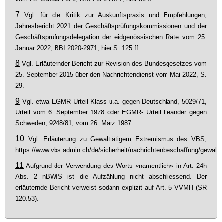
7
Vgl. für die Kritik zur Auskunftspraxis und Empfehlungen,
Jahresbericht 2021 der Geschäftsprüfungskommissionen und der
Geschäftsprüfungsdelegation der eidgenössischen Räte vom 25.
Januar 2022, BBI 2020-2971, hier S. 125 ff.
8
Vgl. Erläuternder Bericht zur Revision des Bundesgesetzes vom
25. September 2015 über den Nachrichtendienst vom Mai 2022, S.
29.
9
Vgl. etwa EGMR Urteil Klass u.a. gegen Deutschland, 5029/71,
Urteil vom 6. September 1978 oder EGMR- Urteil Leander gegen
Schweden, 9248/81, vom 26. März 1987.
10
Vgl. Erläuterung zu Gewalttätigem Extremismus des VBS,
https://www.vbs.admin.ch/de/sicherheit/nachrichtenbeschaffung/gewalt
11
Aufgrund der Verwendung des Worts «namentlich» in Art. 24h
Abs. 2 nBWIS ist die Aufzählung nicht abschliessend. Der
erläuternde Bericht verweist sodann explizit auf Art. 5 VVMH (SR
120.53).