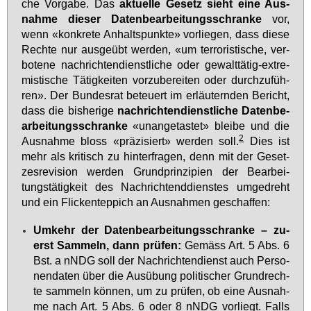
che Vor­ga­be. Das
ak­tu­el­le Ge­setz sieht ei­ne Aus­
nah­me die­ser Da­ten­be­ar­bei­tungs­schran­ke
vor,
wenn «kon­kre­te An­halts­punk­te» vor­lie­gen, dass die­se
Rech­te nur aus­ge­übt wer­den, «um ter­ro­ris­ti­sche, ver­
bo­te­ne nach­rich­ten­dienst­li­che oder ge­walt­tä­tig-ex­tre­
mis­ti­sche Tä­tig­kei­ten vor­zu­be­rei­ten oder durch­zu­füh­
ren». Der Bun­des­rat be­teu­ert im er­läu­tern­den Be­richt,
dass die bis­he­ri­ge
nach­rich­ten­dienst­li­che Da­ten­be­
ar­bei­tungs­schran­ke
«un­an­ge­tas­tet» blei­be und die
2
Aus­nah­me bloss «prä­zi­siert» wer­den soll.
Dies ist
mehr als kri­tisch zu hin­ter­fra­gen, denn mit der Ge­set­
zes­re­vi­si­on wer­den Grund­prin­zi­pi­en der Be­ar­bei­
tungs­tä­tig­keit des Nach­rich­tend­diens­tes um­ge­dreht
und ein Fli­cken­tep­pich an Aus­nah­men ge­schaf­fen:
Um­kehr der Da­ten­be­ar­bei­tungs­schran­ke – zu­
erst Sam­meln, dann prü­fen:
Ge­mäss Art. 5 Abs. 6
Bst. a nNDG soll der Nach­rich­ten­dienst auch Per­so­
nen­da­ten über die Aus­übung po­li­ti­scher Grund­rech­
te sam­meln kön­nen, um zu prü­fen, ob ei­ne Aus­nah­
me nach Art. 5 Abs. 6 oder 8 nNDG vor­liegt. Falls