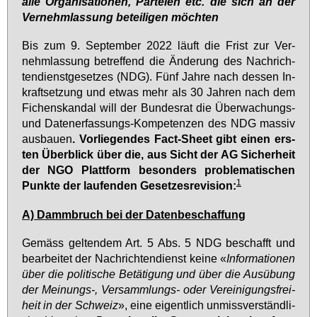
al­le Or­ga­ni­sa­tio­nen, Par­tei­en etc. die sich an der
Ver­nehm­las­sung be­tei­li­gen möch­ten
Bis zum 9. Sep­tem­ber 2022 läuft die Frist zur Ver­
nehm­las­sung be­tref­fend die Än­de­rung des Nach­rich­
ten­dienst­ge­set­zes (NDG). Fünf Jah­re nach des­sen In­
kraft­set­zung und et­was mehr als 30 Jah­ren nach dem
Fi­chen­skan­dal will der Bun­des­rat die Über­wa­chungs-
und Da­ten­er­fas­sungs-Kom­pe­ten­zen des NDG mas­siv
aus­bau­en
. Vor­lie­gen­des Fact-Sheet gibt ei­nen ers­
ten Über­blick über die, aus Sicht der AG Si­cher­heit
der NGO Platt­form be­son­ders pro­ble­ma­ti­schen
1
Punk­te der lau­fen­den Ge­set­zes­re­vi­si­on:
A) Damm­bruch bei der Da­ten­be­schaf­fung
Ge­mäss gel­ten­dem Art. 5 Abs. 5 NDG be­schafft und
be­ar­bei­tet der Nach­rich­ten­dienst kei­ne «
In­for­ma­tio­nen
über die po­li­ti­sche Be­tä­ti­gung und über die Aus­übung
der Mei­nungs-, Ver­samm­lungs- oder Ver­ei­ni­gungs­frei­
heit in der Schweiz
», ei­ne ei­gent­lich un­miss­ver­ständ­li­