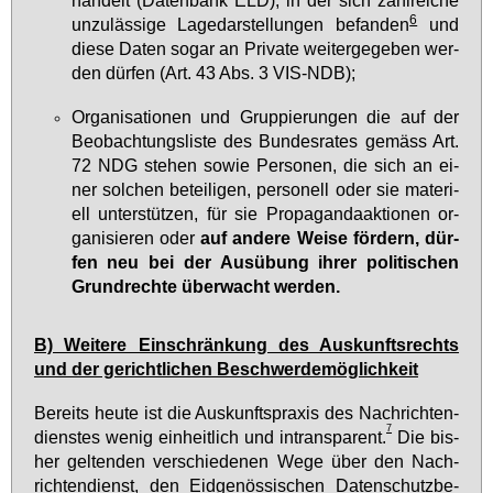
6
un­zu­läs­si­ge La­ge­dar­stel­lun­gen be­fan­den
und
die­se Da­ten so­gar an Pri­va­te wei­ter­ge­ge­ben wer­
den dür­fen (Art. 43 Abs. 3 VIS-NDB);
Or­ga­ni­sa­tio­nen und Grup­pie­run­gen die auf der
Be­ob­ach­tungs­lis­te des Bun­des­ra­tes ge­mäss Art.
72 NDG ste­hen so­wie Per­so­nen, die sich an ei­
ner sol­chen be­tei­li­gen, per­so­nell oder sie ma­te­ri­
ell un­ter­stüt­zen, für sie Pro­pa­gan­da­ak­tio­nen or­
ga­ni­sie­ren oder
auf an­de­re Wei­se för­dern, dür­
fen neu bei der Aus­übung ih­rer po­li­ti­schen
Grund­rech­te über­wacht wer­den.
B) Wei­te­re Ein­schrän­kung des Aus­kunfts­rechts
und der ge­richt­li­chen Be­schwer­de­mög­lich­keit
Be­reits heu­te ist die Aus­kunfts­pra­xis des Nach­rich­ten­
7
diens­tes we­nig ein­heit­lich und in­trans­pa­rent.
Die bis­
her gel­ten­den ver­schie­de­nen We­ge über den Nach­
rich­ten­dienst, den Eid­ge­nös­si­schen Da­ten­schutz­be­