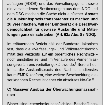
auf­tra­gen (EDÖB) und das Ver­wal­tungs­ge­richt so­wie
die ver­schie­de­nen Be­stim­mun­gen aus dem NDG und
dem DSG ma­chen die Sa­che nicht ein­fa­cher.
An­statt
die Aus­kunfts­pra­xis trans­pa­ren­ter zu ma­chen und
zu ver­ein­fa­chen, will der Bun­des­rat die Be­schwer­
de­mög­lich­keit für ge­wis­se Aus­künf­te und Mit­tei­
lun­gen ganz ein­schrän­ken (Art. 63a Abs. 8 nNDG).
Im er­läu­tern­den Be­richt hält der Bun­des­rat la­ko­nisch
fest, dass die «Ver­fas­sungs- und Völ­ker­rechts­kon­for­
mi­tät des Ver­zichts auf ein or­dent­li­ches Recht­mit­tel»
noch um­strit­ten sei und im Ver­lau­fe des Ver­nehm­las­
8
sungs­ver­fah­rens ver­tief­ter ge­klärt wer­de.
Be­reits heu­
te ist die Aus­kunfts­pra­xis des Nach­rich­ten­diens­tes
kaum EM­RK kon­form, ei­ne wei­te­re Be­schnei­dung die­
9
ser knap­pen Rech­te ist da­her ein ab­so­lu­tes No-Go.
C) Mas­si­ver Aus­bau der Über­wa­chungs­mass­nah­
men
Bis­her sind «ge­neh­mi­gungs­pflich­ti­ge Be­schaf­fungs­