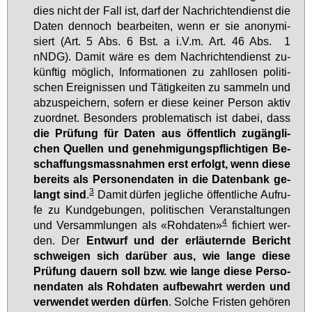
dies nicht der Fall ist, darf der Nach­rich­ten­dienst die
Da­ten den­noch be­ar­bei­ten, wenn er sie an­ony­mi­
siert (Art. 5 Abs. 6 Bst. a i.V.m. Art. 46 Abs. 1
nNDG). Da­mit wä­re es dem Nach­rich­ten­dienst zu­
künf­tig mög­lich, In­for­ma­tio­nen zu zahl­lo­sen po­li­ti­
schen Er­eig­nis­sen und Tä­tig­kei­ten zu sam­meln und
ab­zu­spei­chern, so­fern er die­se kei­ner Per­son ak­tiv
zu­ord­net. Be­son­ders pro­ble­ma­tisch ist da­bei, dass
die Prü­fung für Da­ten aus öf­fent­lich zu­gäng­li­
chen Quel­len und ge­neh­mi­gungs­pflich­ti­gen Be­
schaf­fungs­mass­nah­men erst er­folgt, wenn die­se
be­reits als Per­so­nen­da­ten in die Da­ten­bank ge­
3
langt sind
.
Da­mit dür­fen jeg­li­che öf­fent­li­che Auf­ru­
fe zu Kund­ge­bun­gen, po­li­ti­schen Ver­an­stal­tun­gen
4
und Ver­samm­lun­gen als «Roh­da­ten»
fi­chiert wer­
den. Der
Ent­wurf und der er­läu­tern­de Be­richt
schwei­gen sich dar­über aus, wie lan­ge die­se
Prü­fung dau­ern soll bzw. wie lan­ge die­se Per­so­
nen­da­ten als Roh­da­ten auf­be­wahrt wer­den und
ver­wen­det wer­den dür­fen
. Sol­che Fris­ten ge­hö­ren