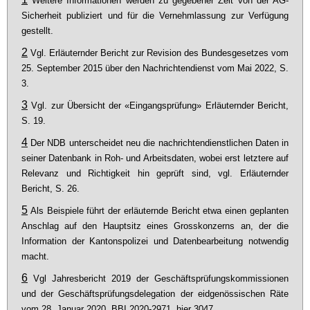
Weitere Informationen werden zu gegebener Zeit von der AG-
Sicherheit publiziert und für die Vernehmlassung zur Verfügung
gestellt.
2
Vgl. Erläuternder Bericht zur Revision des Bundesgesetzes vom
25. September 2015 über den Nachrichtendienst vom Mai 2022, S.
3.
3
Vgl. zur Übersicht der «Eingangsprüfung» Erläuternder Bericht,
S. 19.
4
Der NDB unterscheidet neu die nachrichtendienstlichen Daten in
seiner Datenbank in Roh- und Arbeitsdaten, wobei erst letztere auf
Relevanz und Richtigkeit hin geprüft sind, vgl. Erläuternder
Bericht, S. 26.
5
Als Beispiele führt der erläuternde Bericht etwa einen geplanten
Anschlag auf den Hauptsitz eines Grosskonzerns an, der die
Information der Kantonspolizei und Datenbearbeitung notwendig
macht.
6
Vgl Jahresbericht 2019 der Geschäftsprüfungskommissionen
und der Geschäftsprüfungsdelegation der eidgenössischen Räte
vom 28. Januar 2020, BBI 2020-2971, hier 3047.