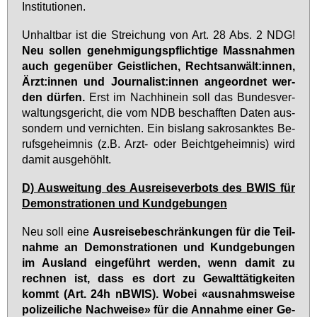
In­sti­tu­tio­nen.
Un­halt­bar ist die Strei­chung von Art. 28 Abs. 2 NDG!
Neu sol­len ge­neh­mi­gungs­pflich­ti­ge Mass­nah­men
auch ge­gen­über Geist­li­chen, Rechts­an­wält:in­nen,
Ärzt:in­nen und Jour­na­list:in­nen an­ge­ord­net wer­
den dür­fen.
Erst im Nach­hin­ein soll das Bun­des­ver­
wal­tungs­ge­richt, die vom NDB be­schaff­ten Da­ten aus­
son­dern und ver­nich­ten. Ein bis­lang sa­kro­sank­tes Be­
rufs­ge­heim­nis (z.B. Arzt- oder Beicht­ge­heim­nis) wird
da­mit aus­ge­höhlt.
D) Aus­wei­tung des Aus­rei­se­ver­bots des BWIS für
De­mons­tra­tio­nen und Kund­ge­bun­gen
Neu soll ei­ne
Aus­rei­se­be­schrän­kun­gen für die Teil­
nah­me an De­mons­tra­tio­nen und Kund­ge­bun­gen
im Aus­land ein­ge­führt wer­den, wenn da­mit zu
rech­nen ist, dass es dort zu Ge­walt­tä­tig­kei­ten
kommt (Art. 24h nBWIS). Wo­bei «aus­nahms­wei­se
po­li­zei­li­che Nach­wei­se» für die An­nah­me ei­ner Ge­