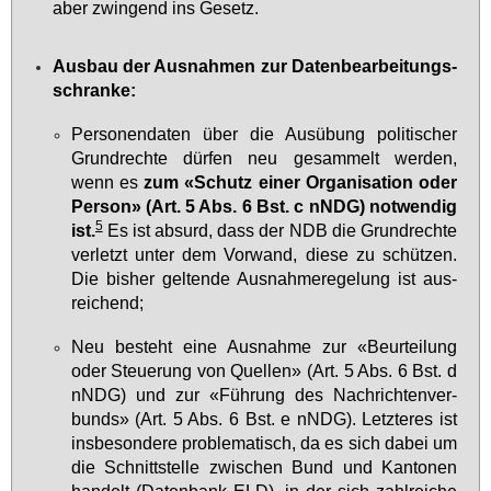
aber zwin­gend ins Ge­setz.
Aus­bau der Aus­nah­men zur Da­ten­be­ar­bei­tungs­
schran­ke:
Per­so­nen­da­ten über die Aus­übung po­li­ti­scher
Grund­rech­te dür­fen neu ge­sam­melt wer­den,
wenn es
zum «Schutz ei­ner Or­ga­ni­sa­ti­on oder
Per­son» (Art. 5 Abs. 6 Bst. c nNDG) not­wen­dig
5
ist.
Es ist ab­surd, dass der NDB die Grund­rech­te
ver­letzt un­ter dem Vor­wand, die­se zu schüt­zen.
Die bis­her gel­ten­de Aus­nah­me­re­ge­lung ist aus­
rei­chend;
Neu be­steht ei­ne Aus­nah­me zur «Be­ur­tei­lung
oder Steue­rung von Quel­len» (Art. 5 Abs. 6 Bst. d
nNDG) und zur «Füh­rung des Nach­rich­ten­ver­
bunds» (Art. 5 Abs. 6 Bst. e nNDG). Letz­te­res ist
ins­be­son­de­re pro­ble­ma­tisch, da es sich da­bei um
die Schnitt­stel­le zwi­schen Bund und Kan­to­nen
han­delt (Da­ten­bank ELD), in der sich zahl­rei­che