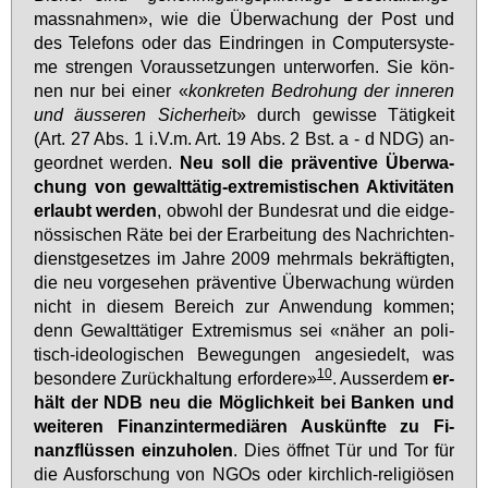
mass­nah­men», wie die Über­wa­chung der Post und
des Te­le­fons oder das Ein­drin­gen in Com­pu­ter­sys­te­
me stren­gen Vor­aus­set­zun­gen un­ter­wor­fen. Sie kön­
nen nur bei ei­ner «
kon­kre­ten Be­dro­hung der in­ne­ren
und äus­se­ren Si­cher­hei
t» durch ge­wis­se Tä­tig­keit
(Art. 27 Abs. 1 i.V.m. Art. 19 Abs. 2 Bst. a - d NDG) an­
ge­ord­net wer­den.
Neu soll die prä­ven­ti­ve Über­wa­
chung von ge­walt­tä­tig-ex­tre­mis­ti­schen Ak­ti­vi­tä­ten
er­laubt wer­den
, ob­wohl der Bun­des­rat und die eid­ge­
nös­si­schen Rä­te bei der Er­ar­bei­tung des Nach­rich­ten­
dienst­ge­set­zes im Jah­re 2009 mehr­mals be­kräf­tig­ten,
die neu vor­ge­se­hen prä­ven­ti­ve Über­wa­chung wür­den
nicht in die­sem Be­reich zur An­wen­dung kom­men;
denn Ge­walt­tä­ti­ger Ex­tre­mis­mus sei «nä­her an po­li­
tisch-ideo­lo­gi­schen Be­we­gun­gen an­ge­sie­delt, was
10
be­son­de­re Zu­rück­hal­tung er­for­de­re»
. Aus­ser­dem
er­
hält der NDB neu die Mög­lich­keit bei Ban­ken und
wei­te­ren Fi­nanz­in­ter­me­diä­ren Aus­künf­te zu Fi­
nanz­flüs­sen ein­zu­ho­len
. Dies öff­net Tür und Tor für
die Aus­for­schung von NGOs oder kirch­lich-re­li­giö­sen