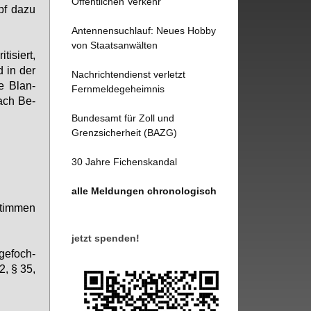
Öffentlichen Verkehr
pf da­zu
Antennensuchlauf: Neues Hobby
von Staatsanwälten
ti­siert,
nd in der
Nachrichtendienst verletzt
ne Blan­
Fernmeldegeheimnis
 nach Be­
Bundesamt für Zoll und
Grenzsicherheit (BAZG)
30 Jahre Fichenskandal
alle Meldungen chronologisch
Stim­men
jetzt spenden!
ge­foch­
2, § 35,