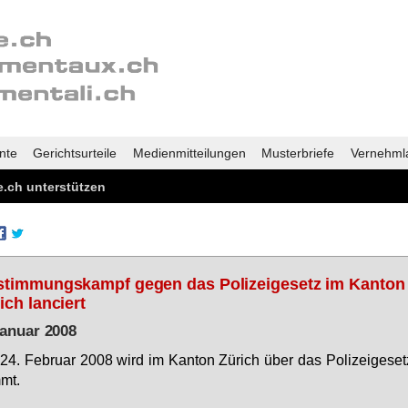
nte
Gerichtsurteile
Medienmitteilungen
Musterbriefe
Vernehml
.ch unterstützen
timmungskampf gegen das Polizeigesetz im Kanton
ich lanciert
Januar 2008
4. Fe­bru­ar 2008 wird im Kan­ton Zü­rich über das Po­li­zei­ge­set
mmt.