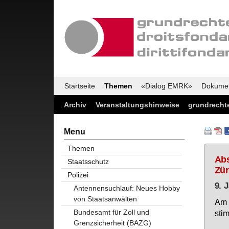
Startseite
Themen
«Dialog EMRK»
Dokume
Archiv
Veranstaltungshinweise
grundrechte
Menu
Themen
Abs
Staatsschutz
Zür
Polizei
9. 
Antennensuchlauf: Neues Hobby
von Staatsanwälten
Am 2
Bundesamt für Zoll und
sti
Grenzsicherheit (BAZG)