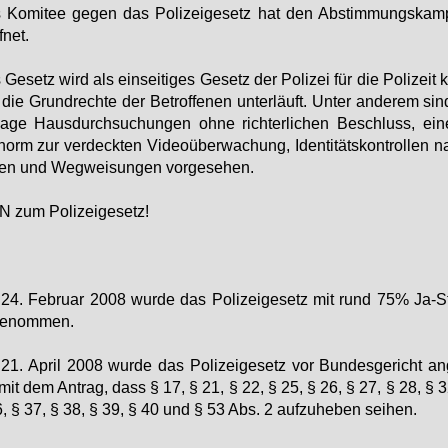
Ko­mi­tee ge­gen das Po­li­zei­ge­setz hat den Ab­stim­mungs­kam
f­net.
Ge­setz wird als ein­sei­ti­ges Ge­setz der Po­li­zei für die Po­li­zeit kri­
die Grund­rech­te der Be­trof­fe­nen un­ter­läuft. Un­ter an­de­rem si
la­ge Haus­durch­su­chun­gen oh­ne rich­ter­li­chen Be­schluss, ei­
­norm zur ver­deck­ten Vi­deo­über­wa­chung, Iden­ti­täts­kon­trol­len
ben und Weg­wei­sun­gen vor­ge­se­hen.
 zum Po­li­zei­ge­setz!
4. Fe­bru­ar 2008 wur­de das Po­li­zei­ge­setz mit rund 75% Ja-
ge­nom­men.
1. April 2008 wur­de das Po­li­zei­ge­setz vor Bun­des­ge­richt an­
mit dem An­trag, dass § 17, § 21, § 22, § 25, § 26, § 27, § 28, § 3
, § 37, § 38, § 39, § 40 und § 53 Abs. 2 auf­zu­he­ben sei­hen.