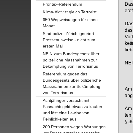
Das 
Frontex-Referendum
er­öf
Klima-Aktivist gleich Terrorist
650 Wegweisungen für einen
Das 
Monat
das 
Stadtpolizei Zürich ignoriert
Vor­
Presseausweise - nicht zum
kett
ersten Mal
lie­
NEIN zum Bundesgesetz über
polizeiliche Massnahmen zur
NEIN
Bekämpfung von Terrorismus
Referendum gegen das
Bundesgesetz über polizeiliche
Massnahmen zur Bekämpfung
Am 2
von Terrorismus
an­
Achtjähriger versucht mit
Fasnachtsgeld etwas zu kaufen
Am 2
und löst eine Lawine von
ten 
Peinlichkeiten aus
§ 36
200 Personen wegen Warnungen
vor Radarkontrollen angezeigt