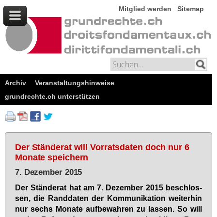
Mitglied werden
Sitemap
Archiv
Veranstaltungshinweise
grundrechte.ch unterstützen
Der Ständerat will Vorratsdaten doch nur 6
Monate speichern
7. Dezember 2015
Der Stän­de­rat hat am 7. De­zem­ber 2015 be­schlos­
sen, die Rand­da­ten der Kom­mu­ni­ka­ti­on wei­ter­hin
nur sechs Mo­na­te auf­be­wah­ren zu las­sen. So will