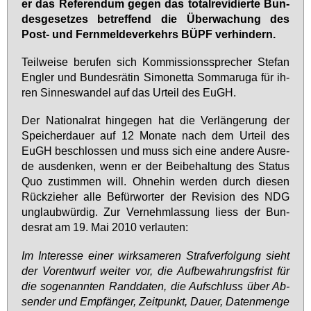
er das Re­fe­ren­dum ge­gen das to­tal­r­e­vi­dier­te Bun­
des­ge­set­zes be­tref­fend die Über­wa­chung des
Post- und Fern­mel­de­ver­kehrs BÜPF ver­hin­dern.
Teil­wei­se be­ru­fen sich Kom­mis­si­ons­spre­cher Ste­fan
Eng­ler und Bun­des­rä­tin Si­mo­net­ta Som­maru­ga für ih­
ren Sin­nes­wan­del auf das Ur­teil des EuGH.
Der Na­tio­nal­rat hin­ge­gen hat die Ver­län­ge­rung der
Spei­cher­dau­er auf 12 Mo­na­te nach dem Ur­teil des
EuGH be­schlos­sen und muss sich ei­ne an­de­re Aus­re­
de aus­den­ken, wenn er der Bei­be­hal­tung des Sta­tus
Quo zu­stim­men will. Oh­ne­hin wer­den durch die­sen
Rück­zie­her al­le Be­für­wor­ter der Re­vi­si­on des NDG
un­glaub­wür­dig. Zur Ver­nehm­las­sung liess der Bun­
des­rat am 19. Mai 2010 ver­lau­ten:
Im In­ter­es­se ei­ner wirk­sa­me­ren Straf­ver­fol­gung sieht
der Vor­ent­wurf wei­ter vor, die Auf­be­wah­rungs­frist für
die so­ge­nann­ten Rand­da­ten, die Auf­schluss über Ab­
sen­der und Emp­fän­ger, Zeit­punkt, Dau­er, Da­ten­men­ge