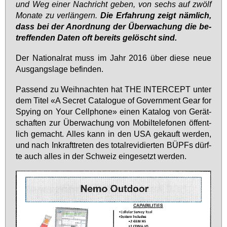
und Weg ei­ner Nach­richt ge­ben, von sechs auf zwölf
Mo­na­te zu ver­län­gern.
Die Er­fah­rung zeigt näm­lich,
dass bei der An­ord­nung der Über­wa­chung die be­
tref­fen­den Da­ten oft be­reits ge­löscht sind.
Der Na­tio­nal­rat muss im Jahr 2016 über die­se neue
Aus­gangs­la­ge be­fin­den.
Pas­send zu Weih­nach­ten hat THE IN­TER­CEPT un­ter
dem Ti­tel «A Se­cret Ca­ta­lo­gue of Go­vern­ment Ge­ar for
Spy­ing on Your Cellp­ho­ne» ei­nen Ka­ta­log von Ge­rät­
schaf­ten zur Über­wa­chung von Mo­bil­te­le­fo­nen öf­fent­
lich ge­macht. Al­les kann in den USA ge­kauft wer­den,
und nach In­kraft­tre­ten des to­tal­r­e­vi­dier­ten BÜPFs dürf­
te auch al­les in der Schweiz ein­ge­setzt wer­den.