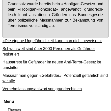
Grund­satz wur­de be­reits bein «Hoo­li­gan-Ge­setz» und
bein «Hoo­li­gan-Kon­kor­dat» an­ge­wandt. grund­rech­
te.ch lehnt aus die­sen Grün­den das Bun­des­ge­setz
über po­li­zei­li­che Mass­nah­men zur Be­kämp­fung von
Ter­ro­ris­mus voll­stän­dig ab.
«Die eigene Ungefährlichkeit kann man nicht beweisen»
Schweizweit sind über 3000 Personen als Gefährder
registriert
Hausarrest für Gefährder im neuen Anti-Terror-Gesetz ist
umstritten
Massnahmen gegen «Gefährder»: Potenziell gefährlich sind
wir alle
Vernehmlassungsantwort von grundrechte.ch
Menu
Themen