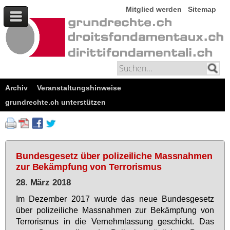
Mitglied werden
Sitemap
Archiv
Veranstaltungshinweise
grundrechte.ch unterstützen
Bundesgesetz über polizeiliche Massnahmen
zur Bekämpfung von Terrorismus
28. März 2018
Im De­zem­ber 2017 wur­de das neue Bun­des­ge­setz
über po­li­zei­li­che Mass­nah­men zur Be­kämp­fung von
Ter­ro­ris­mus in die Ver­nehm­las­sung ge­schickt. Das