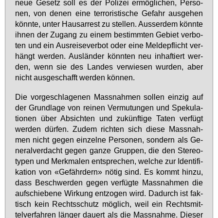
neue Ge­setz soll es der Po­li­zei er­mög­li­chen, Per­so­
nen, von de­nen ei­ne ter­ro­ris­ti­sche Ge­fahr aus­ge­hen
könn­te, un­ter Haus­ar­rest zu stel­len. Aus­ser­dem könn­te
ih­nen der Zu­gang zu ei­nem be­stimm­ten Ge­biet ver­bo­
ten und ein Aus­rei­se­ver­bot oder ei­ne Mel­de­pflicht ver­
hängt wer­den. Aus­län­der könn­ten neu in­haf­tiert wer­
den, wenn sie des Lan­des ver­wie­sen wur­den, aber
nicht aus­ge­schafft wer­den kön­nen.
Die vor­ge­schla­ge­nen Mass­nah­men sol­len ein­zig auf
der Grund­la­ge von rei­nen Ver­mu­tun­gen und Spe­ku­la­
tio­nen über Ab­sich­ten und zu­künf­ti­ge Ta­ten ver­fügt
wer­den dür­fen. Zu­dem rich­ten sich die­se Mass­nah­
men nicht ge­gen ein­zel­ne Per­so­nen, son­dern als Ge­
ne­ral­ver­dacht ge­gen gan­ze Grup­pen, die den Ste­reo­
ty­pen und Merk­ma­len ent­spre­chen, wel­che zur Iden­ti­fi­
ka­ti­on von «Ge­fähr­dern» nö­tig sind. Es kommt hin­zu,
dass Be­schwer­den ge­gen ver­füg­te Mass­nah­men die
auf­schie­be­ne Wir­kung ent­zo­gen wird. Da­durch ist fak­
tisch kein Rechts­schutz mög­lich, weil ein Rechts­mit­
tel­ver­fah­ren län­ger dau­ert als die Mass­nah­me. Die­ser