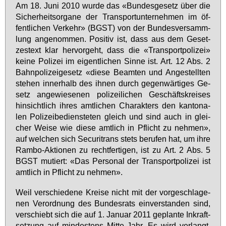
Am 18. Ju­ni 2010 wur­de das «Bun­des­ge­setz über die
Si­cher­heits­or­ga­ne der Trans­port­un­ter­neh­men im öf­
fent­li­chen Ver­kehr» (BGST) von der Bun­des­ver­samm­
lung an­ge­nom­men. Po­si­tiv ist, dass aus dem Ge­set­
zes­text klar her­vor­geht, dass die «Trans­port­po­li­zei»
kei­ne Po­li­zei im ei­gent­li­chen Sin­ne ist. Art. 12 Abs. 2
Bahn­po­li­zei­ge­setz «die­se Be­am­ten und An­ge­stell­ten
ste­hen in­ner­halb des ih­nen durch ge­gen­wär­ti­ges Ge­
setz an­ge­wie­se­nen po­li­zei­li­chen Ge­schäfts­krei­ses
hin­sicht­lich ih­res amt­li­chen Cha­rak­ters den kan­to­na­
len Po­li­zei­be­diens­te­ten gleich und sind auch in glei­
cher Wei­se wie die­se amt­lich in Pflicht zu neh­men»,
auf wel­chen sich Se­cu­ri­trans stets be­ru­fen hat, um ih­re
Ram­bo-Ak­tio­nen zu recht­fer­ti­gen, ist zu Art. 2 Abs. 5
BGST mu­tiert: «Das Per­so­nal der Trans­port­po­li­zei ist
amt­lich in Pflicht zu neh­men».
Weil ver­schie­de­ne Krei­se nicht mit der vor­ge­schla­ge­
nen Ver­ord­nung des Bun­des­rats ein­ver­stan­den sind,
ver­schiebt sich die auf 1. Ja­nu­ar 2011 ge­plan­te In­kraft­
set­zung auf min­des­tens Mit­te Jahr. Es wird ver­langt,