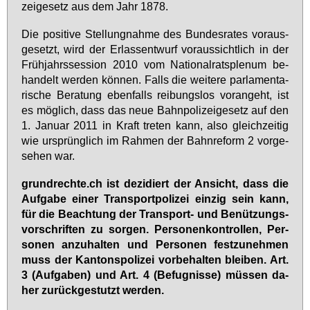
zei­ge­setz aus dem Jahr 1878.
Die po­si­ti­ve Stel­lung­nah­me des Bun­des­ra­tes vor­aus­
ge­setzt, wird der Er­las­sent­wurf vor­aus­sicht­lich in der
Früh­jahrs­ses­si­on 2010 vom Na­tio­nal­rats­ple­num be­
han­delt wer­den kön­nen. Falls die wei­te­re par­la­men­ta­
ri­sche Be­ra­tung eben­falls rei­bungs­los vor­an­geht, ist
es mög­lich, dass das neue Bahn­po­li­zei­ge­setz auf den
1. Ja­nu­ar 2011 in Kraft tre­ten kann, al­so gleich­zei­tig
wie ur­sprüng­lich im Rah­men der Bahn­re­form 2 vor­ge­
se­hen war.
grund­rech­te.ch ist de­zi­diert der An­sicht, dass die
Auf­ga­be ei­ner Trans­port­po­li­zei ein­zig sein kann,
für die Be­ach­tung der Trans­port- und Be­nüt­zungs­
vor­schrif­ten zu sor­gen. Per­so­nen­kon­trol­len, Per­
so­nen an­zu­hal­ten und Per­so­nen fest­zu­neh­men
muss der Kan­tons­po­li­zei vor­be­hal­ten blei­ben. Art.
3 (Auf­ga­ben) und Art. 4 (Be­fug­nis­se) müs­sen da­
her zu­rück­ge­stutzt wer­den.