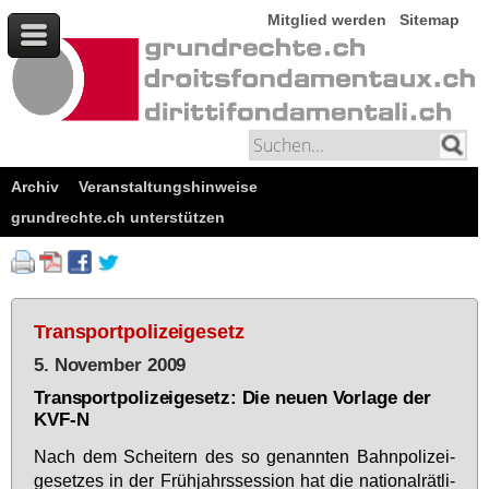
Mitglied werden
Sitemap
Archiv
Veranstaltungshinweise
grundrechte.ch unterstützen
Transportpolizeigesetz
5. November 2009
Transportpolizeigesetz: Die neuen Vorlage der
KVF-N
Nach dem Schei­tern des so ge­nann­ten Bahn­po­li­zei­
ge­set­zes in der Früh­jahrs­ses­si­on hat die na­tio­nal­rät­li­