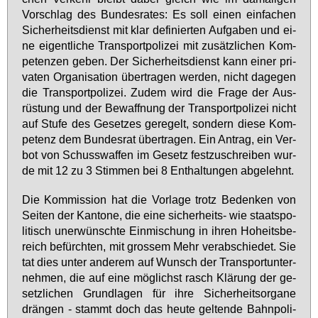
Vor­schlag des Bun­des­ra­tes: Es soll ei­nen ein­fa­chen
Si­cher­heits­dienst mit klar de­fi­nier­ten Auf­ga­ben und ei­
ne ei­gent­li­che Trans­port­po­li­zei mit zu­sätz­li­chen Kom­
pe­ten­zen ge­ben. Der Si­cher­heits­dienst kann ei­ner pri­
va­ten Or­ga­ni­sa­ti­on über­tra­gen wer­den, nicht da­ge­gen
die Trans­port­po­li­zei. Zu­dem wird die Fra­ge der Aus­
rüs­tung und der Be­waff­nung der Trans­port­po­li­zei nicht
auf Stu­fe des Ge­set­zes ge­re­gelt, son­dern die­se Kom­
pe­tenz dem Bun­des­rat über­tra­gen. Ein An­trag, ein Ver­
bot von Schuss­waf­fen im Ge­setz fest­zu­schrei­ben wur­
de mit 12 zu 3 Stim­men bei 8 Ent­hal­tun­gen ab­ge­lehnt.
Die Kom­mis­si­on hat die Vor­la­ge trotz Be­den­ken von
Sei­ten der Kan­to­ne, die ei­ne si­cher­heits- wie staats­po­
li­tisch un­er­wünsch­te Ein­mi­schung in ih­ren Ho­heits­be­
reich be­fürch­ten, mit gros­sem Mehr ver­ab­schie­det. Sie
tat dies un­ter an­de­rem auf Wunsch der Trans­port­un­ter­
neh­men, die auf ei­ne mög­lichst rasch Klä­rung der ge­
setz­li­chen Grund­la­gen für ih­re Si­cher­heits­or­ga­ne
drän­gen - stammt doch das heu­te gel­ten­de Bahn­po­li­