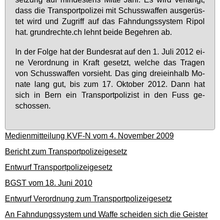
dass die Trans­port­po­li­zei mit Schuss­waf­fen aus­ge­rüs­
tet wird und Zu­griff auf das Fahn­dungs­sys­tem Ri­pol
hat. grund­rech­te.ch lehnt bei­de Be­geh­ren ab.
In der Fol­ge hat der Bun­des­rat auf den 1. Ju­li 2012 ei­
ne Ver­ord­nung in Kraft ge­setzt, wel­che das Tra­gen
von Schuss­waf­fen vor­sieht. Das ging drei­ein­halb Mo­
na­te lang gut, bis zum 17. Ok­to­ber 2012. Dann hat
sich in Bern ein Trans­port­po­li­zist in den Fuss ge­
schos­sen.
Medienmitteilung KVF-N vom 4. November 2009
Bericht zum Transportpolizeigesetz
Entwurf Transportpolizeigesetz
BGST vom 18. Juni 2010
Entwurf Verordnung zum Transportpolizeigesetz
An Fahndungssystem und Waffe scheiden sich die Geister