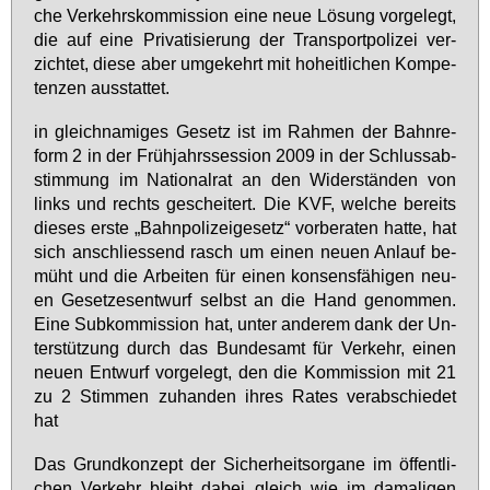
che Ver­kehrs­kom­mis­si­on ei­ne neue Lö­sung vor­ge­legt,
die auf ei­ne Pri­va­ti­sie­rung der Trans­port­po­li­zei ver­
zich­tet, die­se aber um­ge­kehrt mit ho­heit­li­chen Kom­pe­
ten­zen aus­stat­tet.
in gleich­na­mi­ges Ge­setz ist im Rah­men der Bahn­re­
form 2 in der Früh­jahrs­ses­si­on 2009 in der Schluss­ab­
stim­mung im Na­tio­nal­rat an den Wi­der­stän­den von
links und rechts ge­schei­tert. Die KVF, wel­che be­reits
die­ses ers­te „Bahn­po­li­zei­ge­setz“ vor­be­ra­ten hat­te, hat
sich an­schlies­send rasch um ei­nen neu­en An­lauf be­
müht und die Ar­bei­ten für ei­nen kon­sens­fä­hi­gen neu­
en Ge­set­zes­ent­wurf selbst an die Hand ge­nom­men.
Ei­ne Sub­kom­mis­si­on hat, un­ter an­de­rem dank der Un­
ter­stüt­zung durch das Bun­des­amt für Ver­kehr, ei­nen
neu­en Ent­wurf vor­ge­legt, den die Kom­mis­si­on mit 21
zu 2 Stim­men zu­han­den ih­res Ra­tes ver­ab­schie­det
hat
Das Grund­kon­zept der Si­cher­heits­or­ga­ne im öf­fent­li­
chen Ver­kehr bleibt da­bei gleich wie im da­ma­li­gen