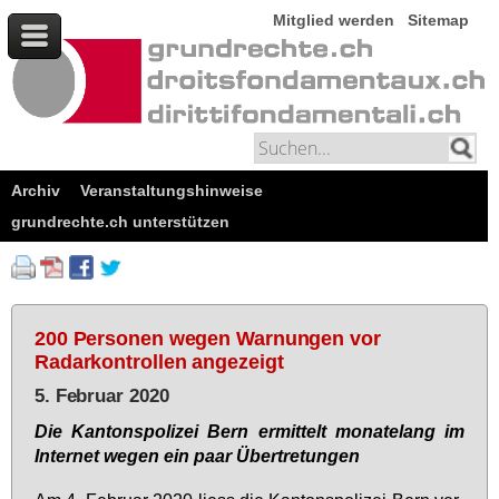
Mitglied werden
Sitemap
Archiv
Veranstaltungshinweise
grundrechte.ch unterstützen
200 Personen wegen Warnungen vor
Radarkontrollen angezeigt
5. Februar 2020
Die Kan­tons­po­li­zei Bern er­mit­telt mo­na­te­lang im
In­ter­net we­gen ein paar Über­tre­tun­gen