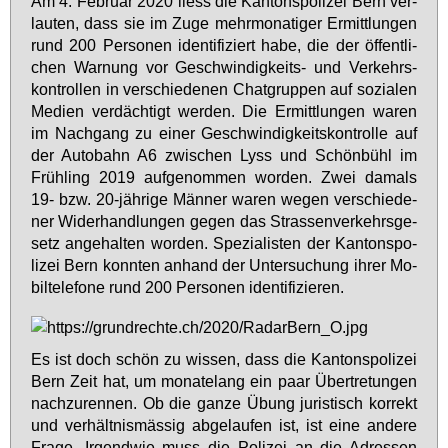
Am 4. Fe­bru­ar 2020 liess die Kan­tons­po­li­zei Bern ver­
lau­ten, dass sie im Zu­ge mehr­mo­na­ti­ger Er­mitt­lun­gen
rund 200 Per­so­nen iden­ti­fi­ziert ha­be, die der öf­fent­li­
chen War­nung vor Ge­schwin­dig­keits- und Ver­kehrs­
kon­trol­len in ver­schie­de­nen Chat­grup­pen auf so­zia­len
Me­di­en ver­däch­tigt wer­den. Die Er­mitt­lun­gen wa­ren
im Nach­gang zu ei­ner Ge­schwin­dig­keits­kon­trol­le auf
der Au­to­bahn A6 zwi­schen Lyss und Schön­bühl im
Früh­ling 2019 auf­ge­nom­men wor­den. Zwei da­mals
19- bzw. 20-jäh­ri­ge Män­ner wa­ren we­gen ver­schie­de­
ner Wi­der­hand­lun­gen ge­gen das Stras­sen­ver­kehrs­ge­
setz an­ge­hal­ten wor­den. Spe­zia­lis­ten der Kan­tons­po­
li­zei Bern konn­ten an­hand der Un­ter­su­chung ih­rer Mo­
bil­te­le­fo­ne rund 200 Per­so­nen iden­ti­fi­zie­ren.
Es ist doch schön zu wis­sen, dass die Kan­tons­po­li­zei
Bern Zeit hat, um mo­na­te­lang ein paar Über­tre­tun­gen
nach­zu­ren­nen. Ob die gan­ze Übung ju­ris­tisch kor­rekt
und ver­hält­nis­mäs­sig ab­ge­lau­fen ist, ist ei­ne an­de­re
Fra­ge. Ir­gend­wie muss die Po­li­zei an die Adres­sen