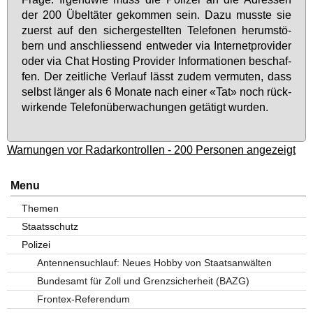
der 200 Übel­tä­ter ge­kom­men sein. Da­zu muss­te sie
zu­erst auf den si­cher­ge­stell­ten Te­le­fo­nen her­um­stö­
bern und an­schlies­send ent­we­der via In­ter­net­pro­vi­der
oder via Chat Hos­ting Pro­vi­der In­for­ma­tio­nen be­schaf­
fen. Der zeit­li­che Ver­lauf lässt zu­dem ver­mu­ten, dass
selbst län­ger als 6 Mo­na­te nach ei­ner «Tat» noch rück­
wir­ken­de Te­le­fon­über­wa­chun­gen ge­tä­tigt wur­den.
Warnungen vor Radarkontrollen - 200 Personen angezeigt
Menu
Themen
Staatsschutz
Polizei
Antennensuchlauf: Neues Hobby von Staatsanwälten
Bundesamt für Zoll und Grenzsicherheit (BAZG)
Frontex-Referendum