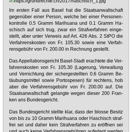
Im ers­ten Fall aus Ba­sel hat die Staats­an­walt­schaft
ge­gen­über ei­ner Per­son, wel­che bei ei­ner Per­so­nen­
kon­trol­le 0.5 Gramm Ma­ri­hua­na und 0.1 Gramm Ha­
schisch auf sich trug, zwar ein Straf­ver­fah­ren ein­ge­
stellt, aber un­ter Ver­weis auf Art. 426 Abs. 2 StPO die
Ver­fah­rens­kos­ten von Fr. 105.30 so­wie ei­ne Ver­fah­
rens­ge­bühr von Fr. 200.00 in Rech­nung ge­stellt.
Das Ap­pel­la­ti­ons­ge­richt Ba­sel-Stadt er­ach­te­te die Ver­
fah­rens­kos­ten von Fr. 105.30 (La­ge­rung, Ver­wal­tung
und Ver­nich­tung der si­cher­ge­stell­ten 0.6 Gramm Be­
täu­bungs­mit­tel so­wie Por­to­spe­sen) für rech­tens, hob
aber die Ver­fah­rens­ge­bühr von Fr. 200.00 auf. Die
Staats­an­walt­schaft ge­lang­te we­gen die­ser 200 Fran­
ken ans Bun­des­ge­richt.
Das Bun­des­ge­richt stell­te klar, dass der blos­se Be­sitz
von bis zu 10 Gramm Ma­ri­hua­na oder Ha­schisch straf­
frei sei und da­her kein Straf­ver­fah­ren zu er­öff­nen sei
und auch kei­ne Ver­fah­rens­ge­büh­ren auf­er­legt wer­den