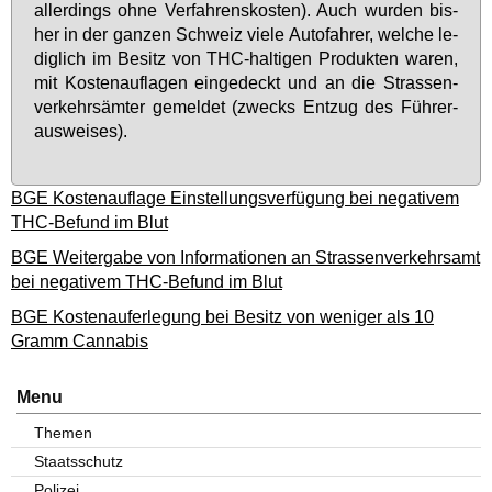
al­ler­dings oh­ne Ver­fah­rens­kos­ten). Auch wur­den bis­
her in der gan­zen Schweiz vie­le Au­to­fah­rer, wel­che le­
dig­lich im Be­sitz von THC-hal­ti­gen Pro­duk­ten wa­ren,
mit Kos­ten­auf­la­gen ein­ge­deckt und an die Stras­sen­
ver­kehrs­äm­ter ge­mel­det (zwecks Ent­zug des Füh­rer­
aus­wei­ses).
BGE Kostenauflage Einstellungsverfügung bei negativem
THC-Befund im Blut
BGE Weitergabe von Informationen an Strassenverkehrsamt
bei negativem THC-Befund im Blut
BGE Kostenauferlegung bei Besitz von weniger als 10
Gramm Cannabis
Menu
Themen
Staatsschutz
Polizei