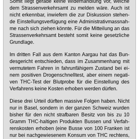
So­mit liegt ge­ra­de kei­ne Wi­der­hand­lung vor, wel­che
dem Stras­sen­ver­kehrs­amt zu mel­den wä­re. Auch ist
nicht er­kenn­bar, in­wie­fern die zur Dis­kus­si­on ste­hen­
de Ein­stel­lungs­ver­fü­gung ei­ne Ad­mi­nis­tra­tiv­mass­nah­
me nach sich zie­hen könn­te. Für die Mit­tei­lung an das
Stras­sen­ver­kehrs­amt be­steht so­mit kei­ne ge­setz­li­che
Grund­la­ge.
Im drit­ten Fall aus dem Kan­ton Aar­gau hat das Bun­
des­ge­richt ent­schie­den, dass im Zu­sam­men­hang mit
ver­mu­te­tem Fah­ren in fahr­un­fä­hi­gem Zu­stand bei ei­
nem po­si­ti­ven Dro­gen­schnell­test, aber ei­nem ne­ga­ti­
ven THC-Test der Blut­pro­be für die Ein­stel­lung des
Ver­fah­rens kei­ne Kos­ten er­ho­ben wer­den dür­fen.
Die­se drei Ur­teil dürf­ten mas­si­ve Fol­gen ha­ben. Nicht
nur in Ba­sel, son­dern in der gan­zen Schweiz wur­den
bis­her für den nicht straf­ba­ren Be­sitz von bis zu 10
Gramm THC-hal­ti­gen Pro­duk­ten Bus­sen und Ver­fah­
rens­kos­ten er­ho­ben (ei­ne Bus­se von 100 Fran­ken ist
nur bei nach­ge­wie­se­nem Kon­sum von THC rech­tens,