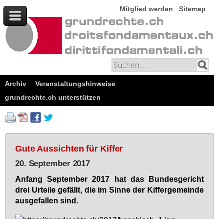
Mitglied werden
Sitemap
Archiv
Veranstaltungshinweise
grundrechte.ch unterstützen
Gute Aussichten für Kiffer
20. September 2017
An­fang Sep­tem­ber 2017 hat das Bun­des­ge­richt
drei Ur­tei­le ge­fällt, die im Sin­ne der Kif­fer­ge­mein­de
aus­ge­fal­len sind.