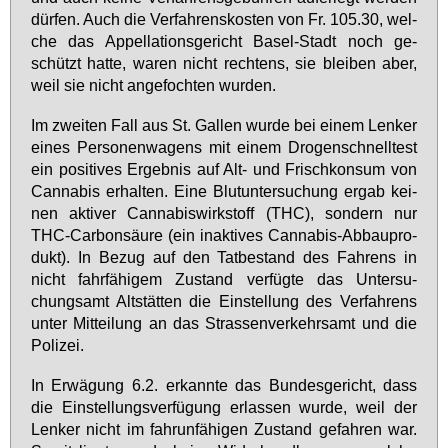
dür­fen. Auch die Ver­fah­rens­kos­ten von Fr. 105.30, wel­
che das Ap­pel­la­ti­ons­ge­richt Ba­sel-Stadt noch ge­
schützt hat­te, wa­ren nicht rech­tens, sie blei­ben aber,
weil sie nicht an­ge­foch­ten wur­den.
Im zwei­ten Fall aus St. Gal­len wur­de bei ei­nem Len­ker
ei­nes Per­so­nen­wa­gens mit ei­nem Dro­gen­schnell­test
ein po­si­ti­ves Er­geb­nis auf Alt- und Frisch­kon­sum von
Can­na­bis er­hal­ten. Ei­ne Blut­un­ter­su­chung er­gab kei­
nen ak­ti­ver Can­na­bis­wirk­stoff (THC), son­dern nur
THC-Car­bon­säu­re (ein in­ak­ti­ves Can­na­bis-Ab­bau­pro­
dukt). In Be­zug auf den Tat­be­stand des Fah­rens in
nicht fahr­fä­hi­gem Zu­stand ver­füg­te das Un­ter­su­
chungs­amt Alt­stät­ten die Ein­stel­lung des Ver­fah­rens
un­ter Mit­tei­lung an das Stras­sen­ver­kehrs­amt und die
Po­li­zei.
In Er­wä­gung 6.2. er­kann­te das Bun­des­ge­richt, dass
die Ein­stel­lungs­ver­fü­gung er­las­sen wur­de, weil der
Len­ker nicht im fahr­un­fä­hi­gen Zu­stand ge­fah­ren war.