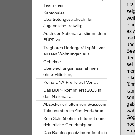
1.2
Team» ein
zei­
Kantonales
weil
Übertretungsstrafrecht für
ei­n
Jugendliche freiwillig
es w
Auch der Nationalrat stimmt dem
ri­s
BÜPF zu
und 
Tragbares Radargerät späht von
Be­s
aussen Wohnungen aus
den 
Geheime
sei 
Überwachungsmassnahmen
men 
ohne Mitteilung
er­k
Keine DNA-Profile auf Vorrat
füh­
Das BÜPF kommt erst 2015 in
kann
den Nationalrat
sen 
ga­b
Abzocker erhalten von Swisscom
wahr
Telefondaten im Abrufverfahren
Ge­g
Kein Schnüffeln im Internet ohne
noc
richterliche Genehmigung
Fah
Das Bundesgesetz betreffend die