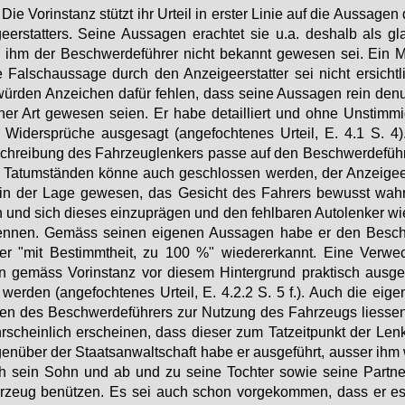
.
Die Vor­in­stanz stützt ihr Ur­teil in ers­ter Li­nie auf die Aus­sa­ge
ge­er­stat­ters. Sei­ne Aus­sa­gen er­ach­tet sie u.a. des­halb als gl
 ihm der Be­schwer­de­füh­rer nicht be­kannt ge­we­sen sei. Ein Mo
e Falsch­aus­sa­ge durch den An­zei­ge­er­stat­ter sei nicht er­sicht­
ür­den An­zei­chen da­für feh­len, dass sei­ne Aus­sa­gen rein de­nun
cher Art ge­we­sen sei­en. Er ha­be de­tail­liert und oh­ne Un­stim­mi
Wi­der­sprü­che aus­ge­sagt (an­ge­foch­te­nes Ur­teil, E. 4.1 S. 4)
chrei­bung des Fahr­zeug­len­kers pas­se auf den Be­schwer­de­füh­
Tat­um­stän­den kön­ne auch ge­schlos­sen wer­den, der An­zei­ge­er­
in der La­ge ge­we­sen, das Ge­sicht des Fah­rers be­wusst wahr
und sich die­ses ein­zu­prä­gen und den fehl­ba­ren Au­to­len­ker wie
en­nen. Ge­mäss sei­nen ei­ge­nen Aus­sa­gen ha­be er den Be­sc
rer "mit Be­stimmt­heit, zu 100 %" wie­der­er­kannt. Ei­ne Ver­we
 ge­mäss Vor­in­stanz vor die­sem Hin­ter­grund prak­tisch aus­ge
wer­den (an­ge­foch­te­nes Ur­teil, E. 4.2.2 S. 5 f.). Auch die ei­ge
en des Be­schwer­de­füh­rers zur Nut­zung des Fahr­zeugs lies­se
­schein­lich er­schei­nen, dass die­ser zum Tat­zeit­punkt der Len­
en­über der Staats­an­walt­schaft ha­be er aus­ge­führt, aus­ser ihm
h sein Sohn und ab und zu sei­ne Toch­ter so­wie sei­ne Part­ne
r­zeug be­nüt­zen. Es sei auch schon vor­ge­kom­men, dass er e