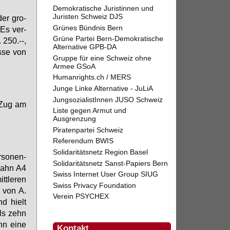
Demokratische Juristinnen und
Juristen Schweiz DJS
der gro­
Grünes Bündnis Bern
 Es ver­
Grüne Partei Bern-Demokratische
. 250.--,
Alternative GPB-DA
s­se von
Gruppe für eine Schweiz ohne
Armee GSoA
Humanrights.ch / MERS
Junge Linke Alternative - JuLiA
JungsozialistInnen JUSO Schweiz
s Zug am
Liste gegen Armut und
Ausgrenzung
Piratenpartei Schweiz
Referendum BWIS
Solidaritätsnetz Region Basel
­so­nen­
Solidaritätsnetz Sanst-Papiers Bern
­bahn A4
Swiss Internet User Group SIUG
t­le­ren
Swiss Privacy Foundation
, von A.
Verein PSYCHEX
nd hielt
als zehn
hn ei­ne
Kontakt