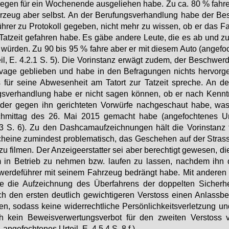
le­gen für ein Wo­chen­en­de aus­ge­lie­hen ha­be. Zu ca. 80 % fah­r
­zeug aber selbst. An der Be­ru­fungs­ver­hand­lung ha­be der Be
üh­rer zu Pro­to­koll ge­ge­ben, nicht mehr zu wis­sen, ob er das F
Tat­zeit ge­fah­ren ha­be. Es gä­be an­de­re Leu­te, die es ab und zu
wür­den. Zu 90 bis 95 % fah­re aber er mit die­sem Au­to (an­ge­foc
eil, E. 4.2.1 S. 5). Die Vor­in­stanz er­wägt zu­dem, der Be­schwer­de
va­ge ge­blie­ben und ha­be in den Be­fra­gun­gen nichts her­vor­ge
für sei­ne Ab­we­sen­heit am Tat­ort zur Tat­zeit spre­che. An de
s­ver­hand­lung ha­be er nicht sa­gen kön­nen, ob er nach Kennt­
er ge­gen ihn ge­rich­te­ten Vor­wür­fe nach­ge­schaut ha­be, w
­mit­tag des 26. Mai 2015 ge­macht ha­be (an­ge­foch­te­nes Ur­
3 S. 6). Zu den Da­sh­camauf­zeich­nun­gen hält die Vor­in­stanz 
chei­ne zu­min­dest pro­ble­ma­tisch, das Ge­sche­hen auf der Stras­
zu fil­men. Der An­zei­ge­er­stat­ter sei aber be­rech­tigt ge­we­sen, d
 in Be­trieb zu neh­men bzw. lau­fen zu las­sen, nach­dem ihn 
er­de­füh­rer mit sei­nem Fahr­zeug be­drängt ha­be. Mit an­de­ren
e die Auf­zeich­nung des Über­fah­rens der dop­pel­ten Si­cher­heit
h den ers­ten deut­lich ge­wich­ti­ge­ren Ver­stoss ei­nen An­lass­be
ten, so­dass kei­ne wi­der­recht­li­che Per­sön­lich­keits­ver­let­zung u
 kein Be­weis­ver­wer­tungs­ver­bot für den zwei­ten Ver­stoss vo
. an­ge­foch­te­nes Ur­teil, E. 4.5.4 S. 8 f.).