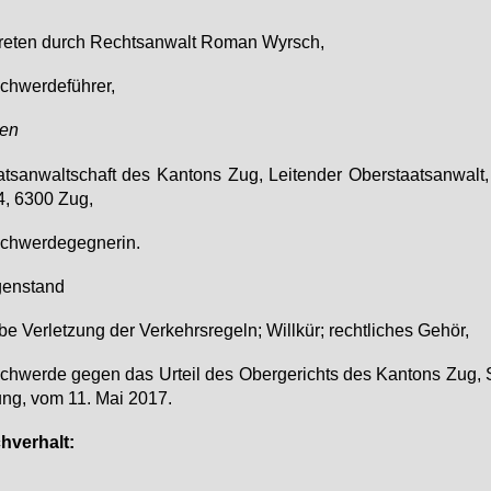
tre­ten durch Rechts­an­walt Ro­man Wyrsch,
chwer­de­füh­rer,
gen
ts­an­walt­schaft des Kan­tons Zug, Lei­ten­der Ober­staats­an­walt
4, 6300 Zug,
chwer­de­geg­ne­rin.
gen­stand
be Ver­let­zung der Ver­kehrs­re­geln; Will­kür; recht­li­ches Ge­hör,
chwer­de ge­gen das Ur­teil des Ober­ge­richts des Kan­tons Zug, St
lung, vom 11. Mai 2017.
­ver­halt: