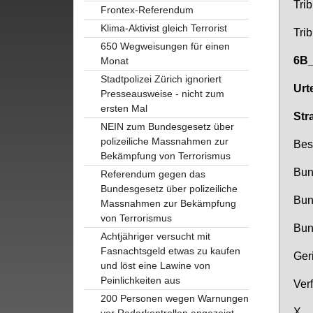
Tri­b
Frontex-Referendum
Klima-Aktivist gleich Terrorist
Tri­
650 Wegweisungen für einen
6B_
Monat
Stadtpolizei Zürich ignoriert
Ur­
Presseausweise - nicht zum
ersten Mal
Stra
NEIN zum Bundesgesetz über
polizeiliche Massnahmen zur
Be­s
Bekämpfung von Terrorismus
Bun­
Referendum gegen das
Bundesgesetz über polizeiliche
Bun­
Massnahmen zur Bekämpfung
von Terrorismus
Bun­
Achtjähriger versucht mit
Fasnachtsgeld etwas zu kaufen
Ge­r
und löst eine Lawine von
Peinlichkeiten aus
Ver­f
200 Personen wegen Warnungen
X.,
vor Radarkontrollen angezeigt