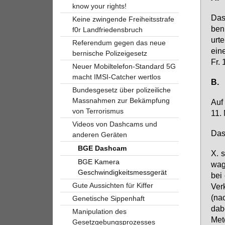
know your rights!
Das 
Keine zwingende Freiheitsstrafe
ben 
f0r Landfriedensbruch
ur­t
Referendum gegen das neue
ei­n
bernische Polizeigesetz
Fr. 
Neuer Mobiltelefon-Standard 5G
macht IMSI-Catcher wertlos
B.
Bundesgesetz über polizeiliche
Massnahmen zur Bekämpfung
Auf 
von Terrorismus
11. 
Videos von Dashcams und
Das 
anderen Geräten
BGE Dashcam
X. 
BGE Kamera
wa­g
Geschwindigkeitsmessgerät
bei 
Gute Aussichten für Kiffer
Ver­
(nac
Genetische Sippenhaft
da­b
Manipulation des
Me­t
Gesetzgebungsprozesses