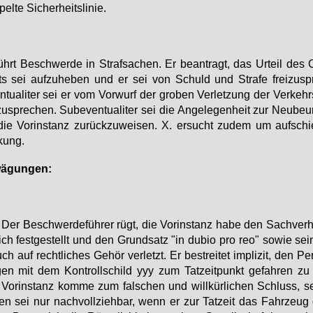
el­te Si­cher­heits­li­nie.
ührt Be­schwer­de in Straf­sa­chen. Er be­an­tragt, das Ur­teil des 
ts sei auf­zu­he­ben und er sei von Schuld und Stra­fe frei­zu­sp
­tua­li­ter sei er vom Vor­wurf der gro­ben Ver­let­zung der Ver­kehrs
­zu­spre­chen. Sub­even­tua­li­ter sei die An­ge­le­gen­heit zur Neu­be­ur
ie Vor­in­stanz zu­rück­zu­wei­sen. X. er­sucht zu­dem um auf­schi
kung.
wä­gun­gen:
.
Der Be­schwer­de­füh­rer rügt, die Vor­in­stanz ha­be den Sach­ver­ha
lich fest­ge­stellt und den Grund­satz "in du­bio pro reo" so­wie sei
ch auf recht­li­ches Ge­hör ver­letzt. Er be­strei­tet im­pli­zit, den Pe
en mit dem Kon­troll­schild yyy zum Tat­zeit­punkt ge­fah­ren zu
Vor­in­stanz kom­me zum fal­schen und will­kür­li­chen Schluss, s
ten sei nur nach­voll­zieh­bar, wenn er zur Tat­zeit das Fahr­zeug 