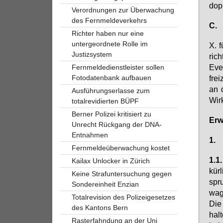
dop­p
Verordnungen zur Überwachung
des Fernmeldeverkehrs
C.
Richter haben nur eine
untergeordnete Rolle im
X. f
Justizsystem
rich
Even
Fernmeldedienstleister sollen
Fotodatenbank aufbauen
frei
an d
Ausführungserlasse zum
Wir­
totalrevidierten BÜPF
Berner Polizei kritisiert zu
Er­
Unrecht Rückgang der DNA-
Entnahmen
1.
Fernmeldeüberwachung kostet
1.1
Kailax Unlocker in Zürich
kür­
Keine Strafuntersuchung gegen
spru
Sondereinheit Enzian
wa­g
Totalrevision des Polizeigesetzes
Die 
des Kantons Bern
hal­
Rasterfahndung an der Uni