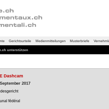
nte
Gerichtsurteile
Medienmitteilungen
Musterbriefe
Vernehml
.ch unterstützen
E Dashcam
 September 2017
des­ge­richt
bu­nal fédéral