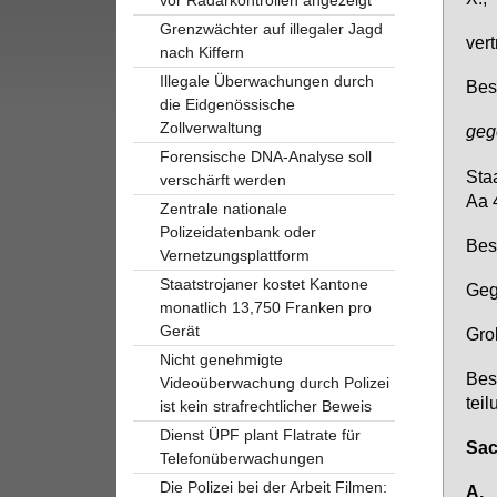
Grenzwächter auf illegaler Jagd
ver­
nach Kiffern
Illegale Überwachungen durch
Be­s
die Eidgenössische
Zollverwaltung
ge­
Forensische DNA-Analyse soll
Staa
verschärft werden
Aa 
Zentrale nationale
Polizeidatenbank oder
Be­s
Vernetzungsplattform
Staatstrojaner kostet Kantone
Ge­
monatlich 13,750 Franken pro
Gerät
Gro­
Nicht genehmigte
Be­s
Videoüberwachung durch Polizei
tei­
ist kein strafrechtlicher Beweis
Dienst ÜPF plant Flatrate für
Sach
Telefonüberwachungen
Die Polizei bei der Arbeit Filmen:
A.