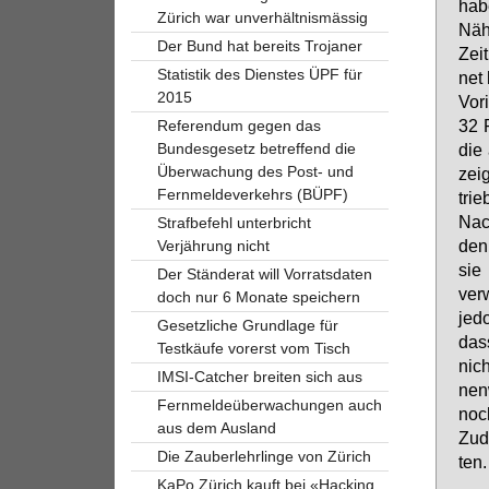
ha­b
Zürich war unverhältnismässig
Nä­h
Der Bund hat bereits Trojaner
Zeit
Statistik des Dienstes ÜPF für
net 
2015
Vor­
32 P
Referendum gegen das
Bundesgesetz betreffend die
die 
Überwachung des Post- und
zei­
Fernmeldeverkehrs (BÜPF)
trie
Nach
Strafbefehl unterbricht
den 
Verjährung nicht
sie 
Der Ständerat will Vorratsdaten
ver­
doch nur 6 Monate speichern
je­d
Gesetzliche Grundlage für
dass
Testkäufe vorerst vom Tisch
nich
IMSI-Catcher breiten sich aus
nen
Fernmeldeüberwachungen auch
noch
aus dem Ausland
Zu­d
Die Zauberlehrlinge von Zürich
ten.
KaPo Zürich kauft bei «Hacking