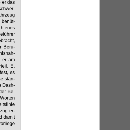
e er das
­schwer­
ahr­zeug
 be­nüt­
h­te­nes
­füh­rer
­bracht,
r Be­ru­
nis­nah­
as er am
teil, E.
fest, es
se stän­
ie Da­sh­
der Be­
 Wor­ten
s­li­nie
­zug er­
nd da­mit
r­lie­ge