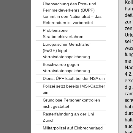
Kol­
Überwachung des Post- und
Fahr
Fernmeldeverkehrs (BÜPF)
de­f
kommt in den Nationalrat – das
zur 
Referendum ist vorbereitet
zen 
Problemzone
Ur­t
Strafbefehlsverfahren
sei 
Europäischer Gerichtshof
was 
(EuGH) kippt
fung
Vorratsdatenspeicherung
me d
Beschwerde gegen
Nach
Vorratsdatenspeicherung
4.2.
Dienst ÜPF kauft bei der NSA ein
er­s
Polizei setzt bereits IMSI-Catcher
dig 
ein
cam
schw
Grundlose Personenkontrollen
nicht gestattet
ha­b
durc
Rasterfahndung an der Uni
hal­
Zürich
auch
Militärpolizei auf Einbrecherjagd
(vgl