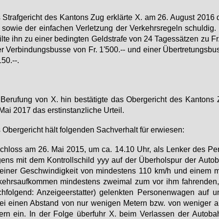
Straf­ge­richt des Kan­tons Zug er­klär­te X. am 26. Au­gust 2016 
so­wie der ein­fa­chen Ver­let­zung der Ver­kehrs­re­geln schul­dig.
eil­te ihn zu ei­ner be­ding­ten Geld­stra­fe von 24 Ta­ges­sät­zen zu Fr
er Ver­bin­dungs­bus­se von Fr. 1'500.-- und ei­ner Über­tre­tungs­bu
150.--.
Be­ru­fung von X. hin be­stä­tig­te das Ober­ge­richt des Kan­ton
Mai 2017 das erst­in­stanz­li­che Ur­teil.
Ober­ge­richt hält fol­gen­den Sach­ver­halt für er­wie­sen:
schloss am 26. Mai 2015, um ca. 14.10 Uhr, als Len­ker des Per
ens mit dem Kon­troll­schild yyy auf der Über­hol­spur der Au­to
ei­ner Ge­schwin­dig­keit von min­des­tens 110 km/h und ei­nem mit
kehrs­auf­kom­men min­des­tens zwei­mal zum vor ihm fah­ren­den
h­fol­gend: An­zei­ge­er­stat­ter) ge­lenk­ten Per­so­nen­wa­gen auf u
ei ei­nen Ab­stand von nur we­ni­gen Me­tern bzw. von we­ni­ger 
ern ein. In der Fol­ge über­fuhr X. beim Ver­las­sen der Au­to­ba