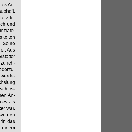
n des An­
aub­haft,
­tiv für
lich und
­zia­to­
g­kei­ten
. Sei­ne
rer. Aus
stat­ter
­zu­neh­
­der­zu­
hwer­de­
chs­lung
­schlos­
­nen An­
n es als
ker war.
 wür­den
­rin das
s ei­nem