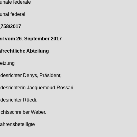
u­na­le fe­dera­le
bu­nal fe­deral
758/2017
teil vom 26. Sep­tem­ber 2017
f­recht­li­che Ab­tei­lung
et­zung
des­rich­ter De­nys, Prä­si­dent,
des­rich­te­rin Jac­que­moud-Ros­sa­ri,
des­rich­ter Rüe­di,
ichts­schrei­ber We­ber.
ah­rens­be­tei­lig­te