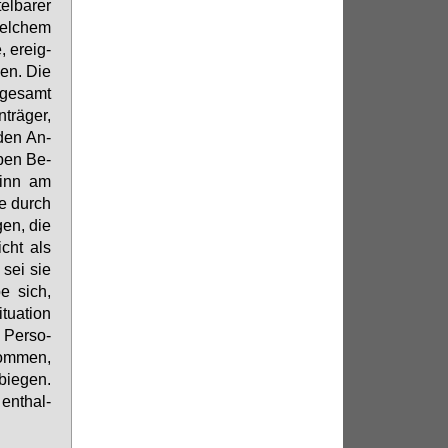
l­ba­rer
wel­chem
, er­eig­
­den. Die
­ge­samt
­trä­ger,
 den An­
­ben Be­
­ginn am
ie durch
­gen, die
icht als
u sei sie
be sich,
tua­ti­on
 Per­so­
kom­men,
bie­gen.
ent­hal­