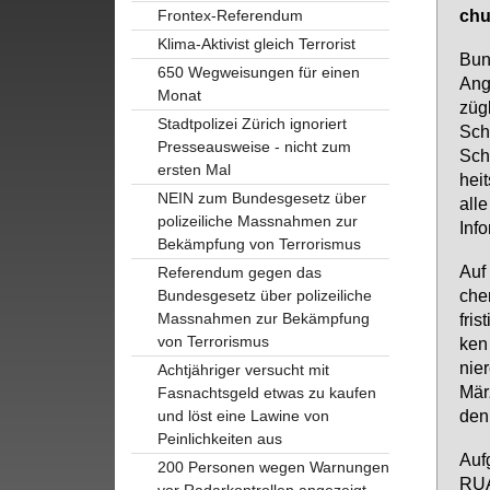
chun
Frontex-Referendum
Klima-Aktivist gleich Terrorist
Bun­
650 Wegweisungen für einen
An­g
Monat
züg­
Stadtpolizei Zürich ignoriert
Schw
Presseausweise - nicht zum
Schw
ersten Mal
heit
NEIN zum Bundesgesetz über
al­l
polizeiliche Massnahmen zur
In­f
Bekämpfung von Terrorismus
Auf 
Referendum gegen das
cher
Bundesgesetz über polizeiliche
Massnahmen zur Bekämpfung
fris
von Terrorismus
ken 
nie­
Achtjähriger versucht mit
März
Fasnachtsgeld etwas zu kaufen
den 
und löst eine Lawine von
Peinlichkeiten aus
Auf­
200 Personen wegen Warnungen
RU­A
vor Radarkontrollen angezeigt