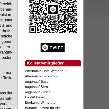
­tei­di­
rce ein­
nt­stan­
s un­ter
 VBS und
r­heits­
 sol­che
n­ge­nen
nn­ten -
an­grif­
 ers­ten
Kollektivmitglieder
Alternative Liste Winterthur
­for­ma­
Alternative Liste Zürich
er Task-
augenauf Basel
augenauf Bern
augenauf Zürich
dass der
BastA! Basel
ass­nah­
Bierkurve Winterthur
or­falls
Bündnis Luzern für Alle
­se­run­