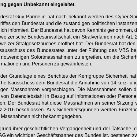
g ge­gen Un­be­kannt ein­ge­lei­tet.
des­rat Guy Par­me­lin hat nach be­kannt wer­den des Cy­ber-Spi
rif­fes den Bun­des­rat und die zu­stän­di­gen po­li­ti­schen In­stan­ze
lich in­for­miert. Der Bun­des­rat hat da­von Kennt­nis ge­nom­men, 
ei­ze­ri­sche Bun­des­an­walt­schaft ein Straf­ver­fah­ren nach Art.
ei­zer Straf­ge­setz­bu­ches er­öff­net hat. Der Bun­des­rat hat den 
s­aus­schuss des Bun­des­ra­tes un­ter der Füh­rung des VBS be­a
e not­wen­di­gen So­fort­mass­nah­men zu er­grei­fen, um die Si­cher­
or­ma­tio­nen und Per­so­nen zu ge­währ­leis­ten.
der Grund­la­ge ei­nes Be­rich­tes der Kern­grup­pe Si­cher­heit hat
­heits­aus­schuss dem Bun­des­rat die An­nah­me von 14 kurz- und 
­ti­gen Mass­nah­men vor­ge­schla­gen. Die Mass­nah­men sol­len di
von Da­ten­dieb­stahl in Be­zug auf In­for­ma­tio­nen oder Per­so­nen
ren. Der Bun­des­rat hat die­se Mass­nah­men an sei­ner Sit­zung
 2016 be­schlos­sen. Aus Si­cher­heits­grün­den wer­den Ein­zel­he
Mass­nah­men nicht be­kannt ge­ge­ben.
grund ih­rer ge­schicht­li­chen Ver­gan­gen­heit und der Tat­sa­che, 
G ein wich­ti­ger Ge­schäfts­part­ner des Bun­des ist, be­ste­hen z