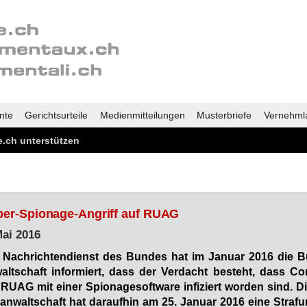
nte
Gerichtsurteile
Medienmitteilungen
Musterbriefe
Vernehml
.ch unterstützen
er-Spionage-Angriff auf RUAG
Mai 2016
 Nach­rich­ten­dienst des Bun­des hat im Ja­nu­ar 2016 die B
walt­schaft in­for­miert, dass der Ver­dacht be­steht, dass Co
RU­AG mit ei­ner Spio­na­ge­soft­ware in­fi­ziert wor­den sind. 
an­walt­schaft hat dar­auf­hin am 25. Ja­nu­ar 2016 ei­ne Straf­un