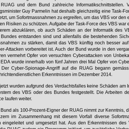
RU­AG und dem Bund zahl­rei­che In­for­ma­tik­schnitt­stel­len. Ver
s­mi­nis­ter Guy Par­me­lin hat des­halb gleich­zei­tig ei­ne Task-Fo
etzt, um So­fort­mass­nah­men zu er­grei­fen, um das VBS vor den e
en Ri­si­ken zu schüt­zen. Auf­ga­be der Task-Force des VBS war e
de­rem ab­zu­klä­ren, ob auch Schä­den an der In­for­ma­tik des
Bun­des ent­stan­den sind und al­len­falls die be­ste­hen­den Si­che
s­nah­men zu stär­ken, da­mit das VBS künf­tig noch bes­ser auf
er-At­ta­cken vor­be­rei­tet ist. Auch der Bund wur­de in den ver­ga
ren ver­mehrt Op­fer von ver­such­ten Cy­ber­at­ta­cken von Un­be­ka
EDA wur­de in­ner­halb von fünf Jah­ren drei Mal Op­fer von Cy­ber­
. Der Cy­ber-Spio­na­ge-An­griff auf die RU­AG be­gann ge­mäss
­rich­ten­dienst­li­chen Er­kennt­nis­sen im De­zem­ber 2014.
jetzt wur­den auf­grund des Ver­dachts­fal­les kei­ne Schä­den am In
sys­tem des VBS oder des Bun­des fest­ge­stellt. Die Ar­bei­ten d
e lau­fen wei­ter.
 Bund als 100-Pro­zent-Eig­ner der RU­AG nimmt zur Kennt­nis, 
zern im Zu­sam­men­hang mit die­sem Vor­fall di­ver­se So­fort­m
ein­ge­lei­tet und um­ge­setzt hat. Aus den Er­kennt­nis­sen des V
die RU­AG zu­dem ein Pro­gramm in­iti­iert, um zu­sätz­li­che Ver­bes