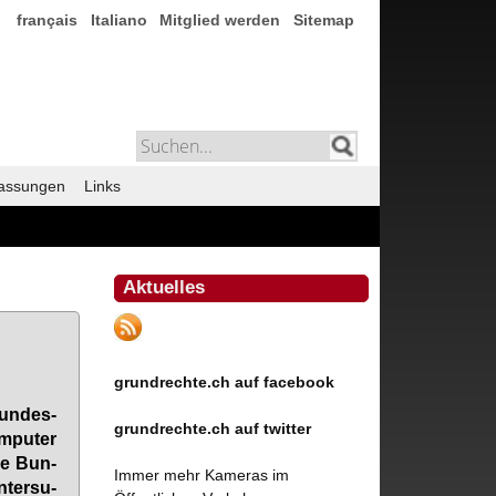
français
Italiano
Mitglied werden
Sitemap
assungen
Links
Aktuelles
grundrechte.ch auf facebook
un­des­
grundrechte.ch auf twitter
m­pu­ter
Die Bun­
Immer mehr Kameras im
­ter­su­