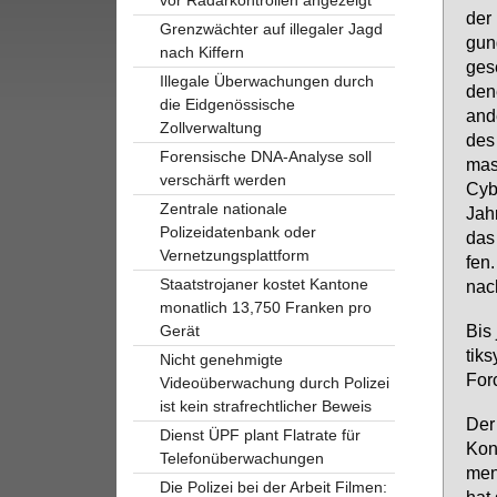
der 
Grenzwächter auf illegaler Jagd
gung
nach Kiffern
ge­s
Illegale Überwachungen durch
de­n
die Eidgenössische
an­
Zollverwaltung
des 
Forensische DNA-Analyse soll
mas
verschärft werden
Cy­b
Zentrale nationale
Jah­
Polizeidatenbank oder
das 
Vernetzungsplattform
fen
Staatstrojaner kostet Kantone
nach
monatlich 13,750 Franken pro
Bis 
Gerät
tik­
Nicht genehmigte
Forc
Videoüberwachung durch Polizei
ist kein strafrechtlicher Beweis
Der
Dienst ÜPF plant Flatrate für
Kon­
Telefonüberwachungen
men 
Die Polizei bei der Arbeit Filmen:
hat 