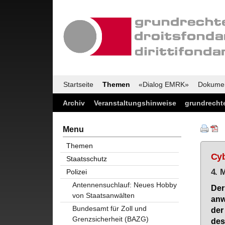
Startseite
Themen
«Dialog EMRK»
Dokume
Archiv
Veranstaltungshinweise
grundrechte
Menu
Themen
Cyb
Staatsschutz
4. 
Polizei
Antennensuchlauf: Neues Hobby
Der
von Staatsanwälten
an­
Bundesamt für Zoll und
der 
Grenzsicherheit (BAZG)
des­