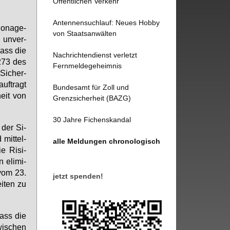
Öffentlichen Verkehr
Antennensuchlauf: Neues Hobby
o­na­ge-
von Staatsanwälten
n un­ver­
dass die
Nachrichtendienst verletzt
 273 des
Fernmeldegeheimnis
Si­cher­
uf­tragt
Bundesamt für Zoll und
heit von
Grenzsicherheit (BAZG)
30 Jahre Fichenskandal
 der Si­
mit­tel­
alle Meldungen chronologisch
e Ri­si­
 eli­mi­
 vom 23.
jetzt spenden!
i­ten zu
dass die
wi­schen