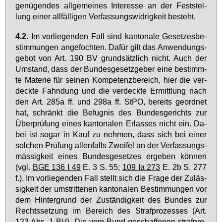
ge­nü­gen­des all­ge­mei­nes In­ter­es­se an der Fest­stel­
lung ei­ner all­fäl­li­gen Ver­fas­sungs­wid­rig­keit be­steht.
4.2.
Im vor­lie­gen­den Fall sind kan­to­na­le Ge­set­zes­be­
stim­mun­gen an­ge­foch­ten. Da­für gilt das An­wen­dungs­
ge­bot von Art. 190 BV grund­sätz­lich nicht. Auch der
Um­stand, dass der Bun­des­ge­setz­ge­ber ei­ne be­stimm­
te Ma­te­rie für sei­nen Kom­pe­tenz­be­reich, hier die ver­
deck­te Fahn­dung und die ver­deck­te Er­mitt­lung nach
den Art. 285a ff. und 298a ff. StPO, be­reits ge­ord­net
hat, schränkt die Be­fug­nis des Bun­des­ge­richts zur
Über­prü­fung ei­nes kan­to­na­len Er­las­ses nicht ein. Da­
bei ist so­gar in Kauf zu neh­men, dass sich bei ei­ner
sol­chen Prü­fung al­len­falls Zwei­fel an der Ver­fas­sungs­
mäs­sig­keit ei­nes Bun­des­ge­set­zes er­ge­ben kön­nen
(vgl.
BGE 136 I 49
E. 3 S. 55;
109 Ia 273
E. 2b S. 277
f.). Im vor­lie­gen­den Fall stellt sich die Fra­ge der Zu­läs­
sig­keit der um­strit­te­nen kan­to­na­len Be­stim­mun­gen vor
dem Hin­ter­grund der Zu­stän­dig­keit des Bun­des zur
Rechts­set­zung im Be­reich des Straf­pro­zes­ses (Art.
123 Abs. 1 BV). Die vom Bund ge­schaf­fe­nen straf­pro­