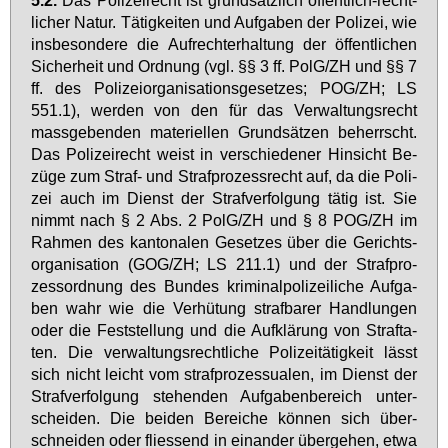
li­cher Na­tur. Tä­tig­kei­ten und Auf­ga­ben der Po­li­zei, wie
ins­be­son­de­re die Auf­recht­er­hal­tung der öf­fent­li­chen
Si­cher­heit und Ord­nung (vgl. §§ 3 ff. PolG/ZH und §§ 7
ff. des Po­li­zei­or­ga­ni­sa­ti­ons­ge­set­zes; POG/ZH; LS
551.1), wer­den von den für das Ver­wal­tungs­recht
mass­ge­ben­den ma­te­ri­el­len Grund­sät­zen be­herrscht.
Das Po­li­zei­recht weist in ver­schie­de­ner Hin­sicht Be­
zü­ge zum Straf- und Straf­pro­zess­recht auf, da die Po­li­
zei auch im Dienst der Straf­ver­fol­gung tä­tig ist. Sie
nimmt nach § 2 Abs. 2 PolG/ZH und § 8 POG/ZH im
Rah­men des kan­to­na­len Ge­set­zes über die Ge­richts­
or­ga­ni­sa­ti­on (GOG/ZH; LS 211.1) und der Straf­pro­
zess­ord­nung des Bun­des kri­mi­nal­po­li­zei­li­che Auf­ga­
ben wahr wie die Ver­hü­tung straf­ba­rer Hand­lun­gen
oder die Fest­stel­lung und die Auf­klä­rung von Straf­ta­
ten. Die ver­wal­tungs­recht­li­che Po­li­zei­tä­tig­keit lässt
sich nicht leicht vom straf­pro­zes­sua­len, im Dienst der
Straf­ver­fol­gung ste­hen­den Auf­ga­ben­be­reich un­ter­
schei­den. Die bei­den Be­rei­che kön­nen sich über­
schnei­den oder flies­send in ein­an­der über­ge­hen, et­wa