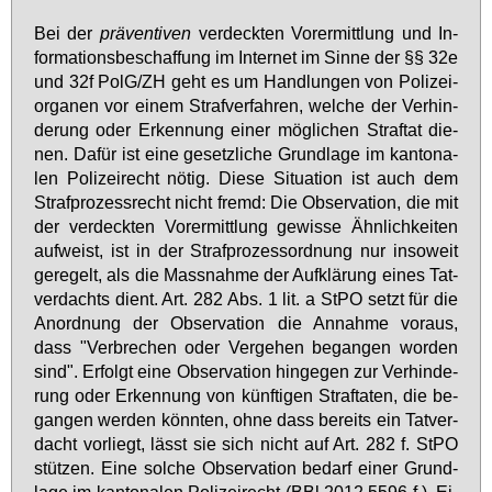
Bei der
prä­ven­ti­ven
ver­deck­ten Vor­er­mitt­lung und In­
for­ma­ti­ons­be­schaf­fung im In­ter­net im Sin­ne der §§ 32e
und 32f PolG/ZH geht es um Hand­lun­gen von Po­li­zei­
or­ga­nen vor ei­nem Straf­ver­fah­ren, wel­che der Ver­hin­
de­rung oder Er­ken­nung ei­ner mög­li­chen Straf­tat die­
nen. Da­für ist ei­ne ge­setz­li­che Grund­la­ge im kan­to­na­
len Po­li­zei­recht nö­tig. Die­se Si­tua­ti­on ist auch dem
Straf­pro­zess­recht nicht fremd: Die Ob­ser­va­ti­on, die mit
der ver­deck­ten Vor­er­mitt­lung ge­wis­se Ähn­lich­kei­ten
auf­weist, ist in der Straf­pro­zess­ord­nung nur in­so­weit
ge­re­gelt, als die Mass­nah­me der Auf­klä­rung ei­nes Tat­
ver­dachts dient. Art. 282 Abs. 1 lit. a StPO setzt für die
An­ord­nung der Ob­ser­va­ti­on die An­nah­me vor­aus,
dass "Ver­bre­chen oder Ver­ge­hen be­gan­gen wor­den
sind". Er­folgt ei­ne Ob­ser­va­ti­on hin­ge­gen zur Ver­hin­de­
rung oder Er­ken­nung von künf­ti­gen Straf­ta­ten, die be­
gan­gen wer­den könn­ten, oh­ne dass be­reits ein Tat­ver­
dacht vor­liegt, lässt sie sich nicht auf Art. 282 f. StPO
stüt­zen. Ei­ne sol­che Ob­ser­va­ti­on be­darf ei­ner Grund­
la­ge im kan­to­na­len Po­li­zei­recht (BBl 2012 5596 f.). Ei­