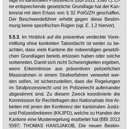
ne ent­spre­chen­de ge­setz­li­che Grund­la­ge hat der Kan­
tons­rat mit dem Er­lass von § 32 PolG/ZH ge­schaf­fen.
Der Be­schwer­de­füh­rer er­hebt ge­gen die­se Be­stim­
mung kei­ne spe­zi­fi­schen Rü­gen (vgl. E. 1.2 hier­vor).
5.5.3.
Im Hin­blick auf die prä­ven­ti­ve ver­deck­te Vor­er­
mitt­lung oh­ne kon­kre­ten Tat­ver­dacht ist wei­ter zu be­
ach­ten, dass vie­le Kan­to­ne die not­wen­di­gen ge­setz­li­
chen Grund­la­gen be­reits er­las­sen ha­ben oder sol­che
vor­be­rei­ten. Da­mit sich nicht Schwie­rig­kei­ten er­ge­ben,
wenn Er­kennt­nis­se aus prä­ven­ti­ven po­li­zei­li­chen
Mass­nah­men in ei­nem Straf­ver­fah­ren ver­wer­tet wer­
den sol­len, ist si­cher­zu­stel­len, dass die Re­ge­lun­gen
im Straf­pro­zess­recht und im Po­li­zei­recht auf­ein­an­der
ab­ge­stimmt sind. Zu die­sem Zweck ko­or­di­nier­te die
Kom­mis­si­on für Rechts­fra­gen des Na­tio­nal­rats ih­re Ar­
bei­ten mit je­nen der Kon­fe­renz der kan­to­na­len Jus­tiz-
und Po­li­zei­di­rek­to­ren (KKJPD), wel­che zu Han­den der
Kan­to­ne ei­ne Mus­ter­re­ge­lung er­ar­bei­tet hat (BBl 2012
5597; THO­MAS HANS­JA­KOB, Die neu­en Be­stim­