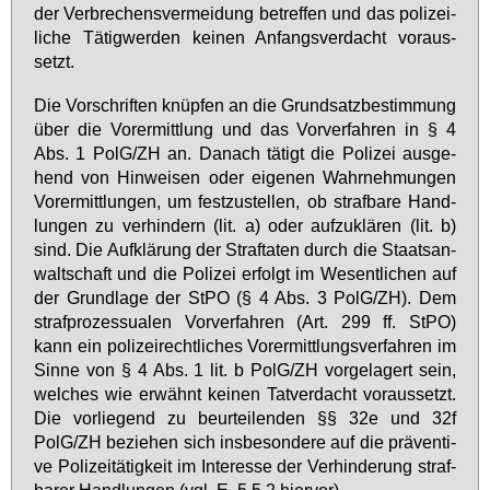
der Ver­bre­chens­ver­mei­dung be­tref­fen und das po­li­zei­
li­che Tä­tig­wer­den kei­nen An­fangs­ver­dacht vor­aus­
setzt.
Die Vor­schrif­ten knüp­fen an die Grund­satz­be­stim­mung
über die Vor­er­mitt­lung und das Vor­ver­fah­ren in § 4
Abs. 1 PolG/ZH an. Da­nach tä­tigt die Po­li­zei aus­ge­
hend von Hin­wei­sen oder ei­ge­nen Wahr­neh­mun­gen
Vor­er­mitt­lun­gen, um fest­zu­stel­len, ob straf­ba­re Hand­
lun­gen zu ver­hin­dern (lit. a) oder auf­zu­klä­ren (lit. b)
sind. Die Auf­klä­rung der Straf­ta­ten durch die Staats­an­
walt­schaft und die Po­li­zei er­folgt im We­sent­li­chen auf
der Grund­la­ge der StPO (§ 4 Abs. 3 PolG/ZH). Dem
straf­pro­zes­sua­len Vor­ver­fah­ren (Art. 299 ff. StPO)
kann ein po­li­zei­recht­li­ches Vor­er­mitt­lungs­ver­fah­ren im
Sin­ne von § 4 Abs. 1 lit. b PolG/ZH vor­ge­la­gert sein,
wel­ches wie er­wähnt kei­nen Tat­ver­dacht vor­aus­setzt.
Die vor­lie­gend zu be­ur­tei­len­den §§ 32e und 32f
PolG/ZH be­zie­hen sich ins­be­son­de­re auf die prä­ven­ti­
ve Po­li­zei­tä­tig­keit im In­ter­es­se der Ver­hin­de­rung straf­