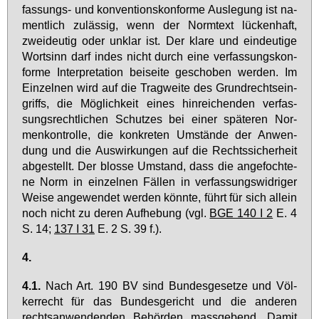
fas­sungs- und kon­ven­ti­ons­kon­for­me Aus­le­gung ist na­
ment­lich zu­läs­sig, wenn der Norm­text lü­cken­haft,
zwei­deu­tig oder un­klar ist. Der kla­re und ein­deu­ti­ge
Wort­sinn darf in­des nicht durch ei­ne ver­fas­sungs­kon­
for­me In­ter­pre­ta­ti­on bei­sei­te ge­scho­ben wer­den. Im
Ein­zel­nen wird auf die Trag­wei­te des Grund­rechts­ein­
griffs, die Mög­lich­keit ei­nes hin­rei­chen­den ver­fas­
sungs­recht­li­chen Schut­zes bei ei­ner spä­te­ren Nor­
men­kon­trol­le, die kon­kre­ten Um­stän­de der An­wen­
dung und die Aus­wir­kun­gen auf die Rechts­si­cher­heit
ab­ge­stellt. Der blos­se Um­stand, dass die an­ge­foch­te­
ne Norm in ein­zel­nen Fäl­len in ver­fas­sungs­wid­ri­ger
Wei­se an­ge­wen­det wer­den könn­te, führt für sich al­lein
noch nicht zu de­ren Auf­he­bung (vgl.
BGE 140 I 2
E. 4
S. 14;
137 I 31
E. 2 S. 39 f.).
4.
4.1.
Nach Art. 190 BV sind Bun­des­ge­set­ze und Völ­
ker­recht für das Bun­des­ge­richt und die an­de­ren
rechts­an­wen­den­den Be­hör­den mass­ge­bend. Da­mit