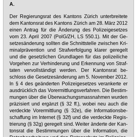
A.
Der Re­gie­rungs­rat des Kan­tons Zü­rich un­ter­brei­te­te
dem Kan­tons­rat des Kan­tons Zü­rich am 28. März 2012
ei­nen An­trag für die Än­de­rung des Po­li­zei­ge­set­zes
vom 23. April 2007 (PolG/ZH, LS 550.1). Mit der Ge­
set­zes­än­de­rung soll­ten die Schnitt­stel­le zwi­schen Kri­
mi­nal­prä­ven­ti­on und Straf­ver­fol­gung kla­rer ge­re­gelt
und die ge­setz­li­chen Grund­la­gen für das po­li­zei­li­che
Vor­ge­hen zur Ver­hin­de­rung und Er­ken­nung von Straf­
ta­ten ver­voll­stän­digt wer­den. Der Kan­tons­rat be­
schloss die Ge­set­zes­än­de­rung am 5. No­vem­ber 2012.
In § 4 des ge­än­der­ten Po­li­zei­ge­set­zes ver­an­ker­te er
aus­drück­lich das Vor­er­mitt­lungs­ver­fah­ren. Die Be­stim­
mun­gen über die Über­wa­chungs­mass­nah­men wur­den
prä­zi­siert und er­gänzt (§ 32 ff.), wo­bei neu auch die
ver­deck­te Vor­er­mitt­lung (§ 32e), die In­for­ma­ti­ons­be­
schaf­fung im In­ter­net (§ 32f) und die ver­deck­te Re­gis­
trie­rung (§ 32g) ge­re­gelt sind. Wei­ter än­der­te der Kan­
tons­rat die Be­stim­mun­gen über die In­for­ma­ti­on, die