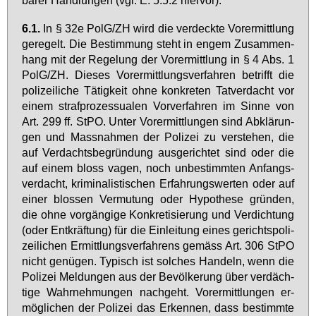
ba­rer Hand­lun­gen (vgl. E. 5.5.2 hier­vor).
6.1.
In § 32e PolG/ZH wird die ver­deck­te Vor­er­mitt­lung
ge­re­gelt. Die Be­stim­mung steht in en­gem Zu­sam­men­
hang mit der Re­ge­lung der Vor­er­mitt­lung in § 4 Abs. 1
PolG/ZH. Die­ses Vor­er­mitt­lungs­ver­fah­ren be­trifft die
po­li­zei­li­che Tä­tig­keit oh­ne kon­kre­ten Tat­ver­dacht vor
ei­nem straf­pro­zes­sua­len Vor­ver­fah­ren im Sin­ne von
Art. 299 ff. StPO. Un­ter Vor­er­mitt­lun­gen sind Ab­klä­run­
gen und Mass­nah­men der Po­li­zei zu ver­ste­hen, die
auf Ver­dachts­be­grün­dung aus­ge­rich­tet sind oder die
auf ei­nem bloss va­gen, noch un­be­stimm­ten An­fangs­
ver­dacht, kri­mi­na­lis­ti­schen Er­fah­rungs­wer­ten oder auf
ei­ner blos­sen Ver­mu­tung oder Hy­po­the­se grün­den,
die oh­ne vor­gän­gi­ge Kon­kre­ti­sie­rung und Ver­dich­tung
(oder Ent­kräf­tung) für die Ein­lei­tung ei­nes ge­richts­po­li­
zei­li­chen Er­mitt­lungs­ver­fah­rens ge­mäss Art. 306 StPO
nicht ge­nü­gen. Ty­pisch ist sol­ches Han­deln, wenn die
Po­li­zei Mel­dun­gen aus der Be­völ­ke­rung über ver­däch­
ti­ge Wahr­neh­mun­gen nach­geht. Vor­er­mitt­lun­gen er­
mög­li­chen der Po­li­zei das Er­ken­nen, dass be­stimm­te