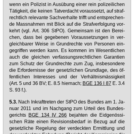
wenn ein Po­li­zist in Aus­übung ei­ner rein po­li­zei­li­chen
Tä­tig­keit, die kei­nen Tat­ver­dacht vor­aus­setzt, auf straf­
recht­lich re­le­van­te Sach­ver­hal­te trifft und ent­spre­chen­
de Mass­nah­men mit Blick auf die Straf­ver­fol­gung vor­
kehrt (vgl. Art. 306 StPO). Ge­mein­sam ist den Be­rei­
chen, dass bei ge­ge­be­nen Vor­aus­set­zun­gen in ver­
gleich­ba­rer Wei­se in Grund­rech­te von Per­so­nen ein­
ge­grif­fen wer­den kann. Es kom­men im We­sent­li­chen
auch die glei­chen ver­fas­sungs­recht­li­chen Ga­ran­ti­en
zum Schutz der Grund­rech­te zum Zug, ins­be­son­de­re
die Er­for­der­nis­se der ge­setz­li­chen Grund­la­ge, des öf­
fent­li­chen In­ter­es­ses und der Ver­hält­nis­mäs­sig­keit
(Art. 5 und 36 BV; E. 8.5 hier­nach;
BGE 136 I 87
E. 3.4
S. 93 f.).
5.3.
Nach In­kraft­tre­ten der StPO des Bun­des am 1. Ja­
nu­ar 2011 und im Nach­gang zum Ur­teil des Bun­des­
ge­richts
BGE 134 IV 266
be­jah­ten die Eid­ge­nös­si­
schen Rä­te ei­nen Re­vi­si­ons­be­darf in Be­zug auf die
ge­setz­li­che Re­ge­lung der ver­deck­ten Er­mitt­lung und