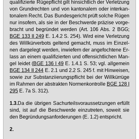
qua­li­fi­zier­te Rü­ge­pflicht gilt hin­sicht­lich der Ver­let­zung
von Grund­rech­ten und von kan­to­na­lem oder in­ter­kan­
to­na­lem Recht. Das Bun­des­ge­richt prüft sol­che Rü­gen
nur in­so­fern, als sie in der Be­schwer­de prä­zi­se vor­ge­
bracht und be­grün­det wer­den (Art. 106 Abs. 2 BGG;
BGE 133 II 249
E. 1.4.2 S. 254). Wird ei­ne Ver­let­zung
des Will­kür­ver­bots gel­tend ge­macht, muss im Ein­zel­
nen dar­ge­legt wer­den, in­wie­fern der an­ge­foch­te­ne Er­
lass an ei­nem qua­li­fi­zier­ten und of­fen­sicht­li­chen Man­
gel lei­det (
BGE 136 I 49
E. 1.4.1 S. 53; vgl. all­ge­mein
BGE 134 II 244
E. 2.1 und 2.2 S. 245 f. mit Hin­wei­sen,
so­wie zur Sub­stan­zi­ie­rungs­pflicht bei der Will­kür­rü­ge
im Rah­men der abs­trak­ten Nor­men­kon­trol­le
BGE 128 I
295
E. 7a S. 312).
1.3.
Da die üb­ri­gen Sa­chur­teils­vor­aus­set­zun­gen er­füllt
sind, ist auf die Be­schwer­de ein­zu­tre­ten, so­weit sie
den Be­grün­dungs­an­for­de­run­gen (E. 1.2) ent­spricht.
2.