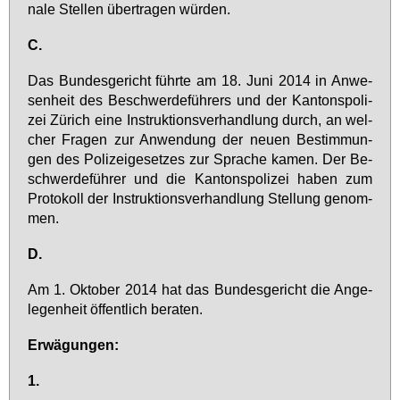
na­le Stel­len über­tra­gen wür­den.
C.
Das Bun­des­ge­richt führ­te am 18. Ju­ni 2014 in An­we­
sen­heit des Be­schwer­de­füh­rers und der Kan­tons­po­li­
zei Zü­rich ei­ne In­struk­ti­ons­ver­hand­lung durch, an wel­
cher Fra­gen zur An­wen­dung der neu­en Be­stim­mun­
gen des Po­li­zei­ge­set­zes zur Spra­che ka­men. Der Be­
schwer­de­füh­rer und die Kan­tons­po­li­zei ha­ben zum
Pro­to­koll der In­struk­ti­ons­ver­hand­lung Stel­lung ge­nom­
men.
D.
Am 1. Ok­to­ber 2014 hat das Bun­des­ge­richt die An­ge­
le­gen­heit öf­fent­lich be­ra­ten.
Er­wä­gun­gen:
1.