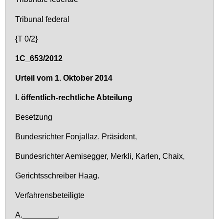
Tri­bu­nal fe­deral
{T 0/2}
1C_653/2012
Ur­teil vom 1. Ok­to­ber 2014
I. öf­fent­lich-recht­li­che Ab­tei­lung
Be­set­zung
Bun­des­rich­ter Fon­jal­laz, Prä­si­dent,
Bun­des­rich­ter Ae­mi­seg­ger, Mer­k­li, Kar­len, Chaix,
Ge­richts­schrei­ber Haag.
Ver­fah­rens­be­tei­lig­te
A.________,