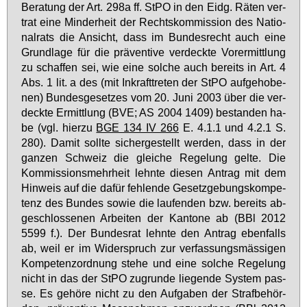
Be­ra­tung der Art. 298a ff. StPO in den Eidg. Rä­ten ver­
trat ei­ne Min­der­heit der Rechts­kom­mis­si­on des Na­tio­
nal­rats die An­sicht, dass im Bun­des­recht auch ei­ne
Grund­la­ge für die prä­ven­ti­ve ver­deck­te Vor­er­mitt­lung
zu schaf­fen sei, wie ei­ne sol­che auch be­reits in Art. 4
Abs. 1 lit. a des (mit In­kraft­tre­ten der StPO auf­ge­ho­be­
nen) Bun­des­ge­set­zes vom 20. Ju­ni 2003 über die ver­
deck­te Er­mitt­lung (BVE; AS 2004 1409) be­stan­den ha­
be (vgl. hier­zu
BGE 134 IV 266
E. 4.1.1 und 4.2.1 S.
280). Da­mit soll­te si­cher­ge­stellt wer­den, dass in der
gan­zen Schweiz die glei­che Re­ge­lung gel­te. Die
Kom­mis­si­ons­mehr­heit lehn­te die­sen An­trag mit dem
Hin­weis auf die da­für feh­len­de Ge­setz­ge­bungs­kom­pe­
tenz des Bun­des so­wie die lau­fen­den bzw. be­reits ab­
ge­schlos­se­nen Ar­bei­ten der Kan­to­ne ab (BBl 2012
5599 f.). Der Bun­des­rat lehn­te den An­trag eben­falls
ab, weil er im Wi­der­spruch zur ver­fas­sungs­mäs­si­gen
Kom­pe­tenz­ord­nung ste­he und ei­ne sol­che Re­ge­lung
nicht in das der StPO zu­grun­de lie­gen­de Sys­tem pas­
se. Es ge­hö­re nicht zu den Auf­ga­ben der Straf­be­hör­