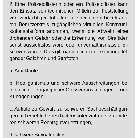
2 Ei­ne Po­li­zei­of­fi­zie­rin oder ein Po­li­zei­of­fi­zier kann
den Ein­satz von tech­ni­schen Mit­teln zur Fest­stel­lung
von ver­däch­ti­gen In­hal­ten in ei­ner ei­nem be­schränk­
ten Be­nut­zer­kreis zu­gäng­li­chen vir­tu­el­len Kom­mu­ni­
ka­ti­ons­platt­form an­ord­nen, wenn die Ab­wehr ei­ner
dro­hen­den Ge­fahr oder die Er­ken­nung von Straf­ta­ten
sonst aus­sichts­los wä­re oder un­ver­hält­nis­mäs­sig er­
schwert wür­de. Dies gilt na­ment­lich zur Er­ken­nung fol­
gen­der Ge­fah­ren und Straf­ta­ten:
a. Amok­läu­fe,
b. Hoo­li­ga­nis­mus und schwe­re Aus­schrei­tun­gen bei
öf­fent­lich zu­gäng­li­chen­Gross­ver­an­stal­tun­gen und
Kund­ge­bun­gen,
c. Auf­ru­fe zu Ge­walt, zu schwe­ren Sach­be­schä­di­gun­
gen mit er­heb­li­chem­Scha­den­s­po­ten­zi­al oder zu an­de­
ren schwe­ren Rechts­gut­ver­let­zun­gen,
d. schwe­re Se­xu­al­de­lik­te,