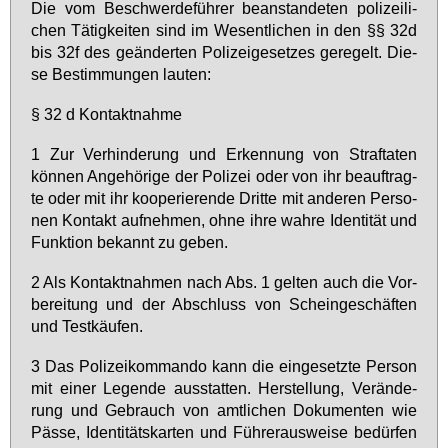
Die vom Be­schwer­de­füh­rer be­an­stan­de­ten po­li­zei­li­
chen Tä­tig­kei­ten sind im We­sent­li­chen in den §§ 32d
bis 32f des ge­än­der­ten Po­li­zei­ge­set­zes ge­re­gelt. Die­
se Be­stim­mun­gen lau­ten:
§ 32 d Kon­takt­nah­me
1 Zur Ver­hin­de­rung und Er­ken­nung von Straf­ta­ten
kön­nen An­ge­hö­ri­ge der Po­li­zei oder von ihr be­auf­trag­
te oder mit ihr ko­ope­rie­ren­de Drit­te mit an­de­ren Per­so­
nen Kon­takt auf­neh­men, oh­ne ih­re wah­re Iden­ti­tät und
Funk­ti­on be­kannt zu ge­ben.
2 Als Kon­takt­nah­men nach Abs. 1 gel­ten auch die Vor­
be­rei­tung und der Ab­schluss von Schein­ge­schäf­ten
und Test­käu­fen.
3 Das Po­li­zei­kom­man­do kann die ein­ge­setz­te Per­son
mit ei­ner Le­gen­de aus­stat­ten. Her­stel­lung, Ver­än­de­
rung und Ge­brauch von amt­li­chen Do­ku­men­ten wie
Päs­se, Iden­ti­täts­kar­ten und Füh­rer­aus­wei­se be­dür­fen