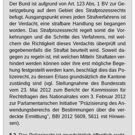
Der Bund ist auf­grund von Art. 123 Abs. 1 BV zur Ge­
setz­ge­bung auf dem Ge­biet des Straf­pro­zess­rechts
be­fugt. Aus­gangs­punkt ei­nes je­den Straf­ver­fah­rens ist
der Ver­dacht, ei­ne straf­ba­re Hand­lung sei be­gan­gen
wor­den. Das Straf­pro­zess­recht re­gelt so­mit die Vor­
keh­run­gen und die Schrit­te des Ver­fah­rens, mit wel­
chem die Rich­tig­keit die­ses Ver­dachts über­prüft und
ge­ge­be­nen­falls die Straf­tat be­ur­teilt wird. So­weit da­
ge­gen zu re­geln ist, mit wel­chen Mit­teln Straf­ta­ten ver­
hin­dert wer­den kön­nen oder ih­re erst mög­li­che Be­ge­
hung fest­ge­stellt wer­den kann, be­schlägt dies das Po­
li­zei­recht, zu des­sen Er­lass grund­sätz­lich die Kan­to­ne
zu­stän­dig sind (vgl. Stel­lung­nah­me des Bun­des­rats
vom 23. Mai 2012 zum Be­richt der Kom­mis­si­on für
Rechts­fra­gen des Na­tio­nal­ra­tes vom 3. Fe­bru­ar 2012
zur Par­la­men­ta­ri­schen In­itia­ti­ve "Prä­zi­sie­rung des An­
wen­dungs­be­reichs der Be­stim­mun­gen über die ver­
deck­te Er­mitt­lung", BBl 2012 5609, 5611 mit Hin­wei­
sen).
5.2.
Das Po­li­zei­recht ist grund­sätz­lich öf­fent­lich-recht­