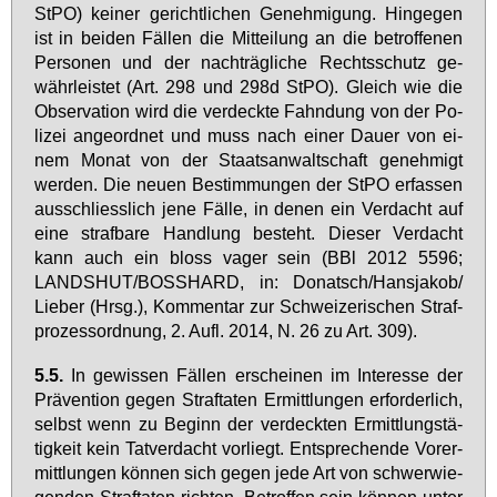
StPO) kei­ner ge­richt­li­chen Ge­neh­mi­gung. Hin­ge­gen
ist in bei­den Fäl­len die Mit­tei­lung an die be­trof­fe­nen
Per­so­nen und der nach­träg­li­che Rechts­schutz ge­
währ­leis­tet (Art. 298 und 298d StPO). Gleich wie die
Ob­ser­va­ti­on wird die ver­deck­te Fahn­dung von der Po­
li­zei an­ge­ord­net und muss nach ei­ner Dau­er von ei­
nem Mo­nat von der Staats­an­walt­schaft ge­neh­migt
wer­den. Die neu­en Be­stim­mun­gen der StPO er­fas­sen
aus­schliess­lich je­ne Fäl­le, in de­nen ein Ver­dacht auf
ei­ne straf­ba­re Hand­lung be­steht. Die­ser Ver­dacht
kann auch ein bloss va­ger sein (BBl 2012 5596;
LANDS­HUT/BOSS­HARD, in: Do­natsch/Hans­ja­kob/
Lie­ber (Hrsg.), Kom­men­tar zur Schwei­ze­ri­schen Straf­
pro­zess­ord­nung, 2. Aufl. 2014, N. 26 zu Art. 309).
5.5.
In ge­wis­sen Fäl­len er­schei­nen im In­ter­es­se der
Prä­ven­ti­on ge­gen Straf­ta­ten Er­mitt­lun­gen er­for­der­lich,
selbst wenn zu Be­ginn der ver­deck­ten Er­mitt­lungs­tä­
tig­keit kein Tat­ver­dacht vor­liegt. Ent­spre­chen­de Vor­er­
mitt­lun­gen kön­nen sich ge­gen je­de Art von schwer­wie­
gen­den Straf­ta­ten rich­ten. Be­trof­fen sein kön­nen un­ter