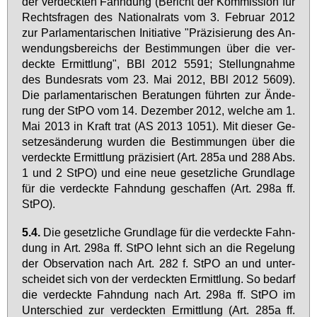
der ver­deck­ten Fahn­dung (Be­richt der Kom­mis­si­on für
Rechts­fra­gen des Na­tio­nal­rats vom 3. Fe­bru­ar 2012
zur Par­la­men­ta­ri­schen In­itia­ti­ve "Prä­zi­sie­rung des An­
wen­dungs­be­reichs der Be­stim­mun­gen über die ver­
deck­te Er­mitt­lung", BBl 2012 5591; Stel­lung­nah­me
des Bun­des­rats vom 23. Mai 2012, BBl 2012 5609).
Die par­la­men­ta­ri­schen Be­ra­tun­gen führ­ten zur Än­de­
rung der StPO vom 14. De­zem­ber 2012, wel­che am 1.
Mai 2013 in Kraft trat (AS 2013 1051). Mit die­ser Ge­
set­zes­än­de­rung wur­den die Be­stim­mun­gen über die
ver­deck­te Er­mitt­lung prä­zi­siert (Art. 285a und 288 Abs.
1 und 2 StPO) und ei­ne neue ge­setz­li­che Grund­la­ge
für die ver­deck­te Fahn­dung ge­schaf­fen (Art. 298a ff.
StPO).
5.4.
Die ge­setz­li­che Grund­la­ge für die ver­deck­te Fahn­
dung in Art. 298a ff. StPO lehnt sich an die Re­ge­lung
der Ob­ser­va­ti­on nach Art. 282 f. StPO an und un­ter­
schei­det sich von der ver­deck­ten Er­mitt­lung. So be­darf
die ver­deck­te Fahn­dung nach Art. 298a ff. StPO im
Un­ter­schied zur ver­deck­ten Er­mitt­lung (Art. 285a ff.