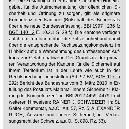
5.1.
Die Zu­stän­dig­keit der Kan­to­ne, auf ih­rem Ho­heits­
ge­biet für die Auf­recht­er­hal­tung der öf­fent­li­chen Si­
cher­heit und Ord­nung zu sor­gen, gilt als ori­gi­nä­re
Kom­pe­tenz der Kan­to­ne (Bot­schaft des Bun­des­rats
über ei­ne neue Bun­des­ver­fas­sung, BBl 1997 I 236 f.;
BGE 140 I 2
E. 10.2.1 S. 29 f.). Die Kan­to­ne ver­fü­gen
auf ih­rem Ter­ri­to­ri­um über die Po­li­zei­ho­heit und da­mit
über die ent­spre­chen­de Recht­set­zungs­kom­pe­tenz im
Hin­blick auf die Wahr­neh­mung des um­fas­sen­den Auf­
trags zur Ge­fah­ren­ab­wehr. Der Grund­satz der pri­mä­
ren Ver­ant­wor­tung der Kan­to­ne für die Si­cher­heit auf
ih­rem Ter­ri­to­ri­um ist in der Leh­re wie auch in der
Recht­spre­chung un­be­strit­ten (Art. 57 BV;
BGE 117 Ia
292
; Be­richt des Bun­des­rats vom 3. März 2010 in Er­
fül­lung des Pos­tu­lats Ma­la­ma "In­ne­re Si­cher­heit - Klä­
rung der Kom­pe­ten­zen", in: BBl 2012 4459, 4479 f. mit
wei­te­ren Hin­wei­sen; RAI­NER J. SCHWEI­ZER, in: St.
Gal­ler Kom­men­tar, a.a.O., Art. 57, Rz. 5; ALEX­AN­DER
RUCH, Äus­se­re und in­ne­re Si­cher­heit, in: Ver­fas­
sungs­recht der Schweiz, a.a.O., S. 898, Rz. 33).