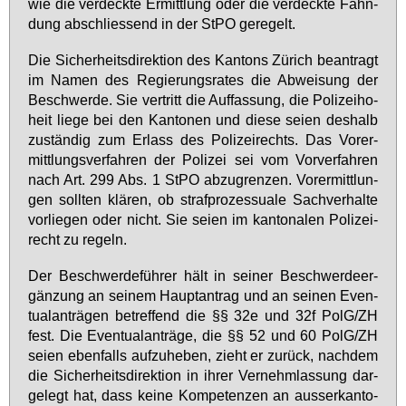
wie die ver­deck­te Er­mitt­lung oder die ver­deck­te Fahn­
dung ab­schlies­send in der StPO ge­re­gelt.
Die Si­cher­heits­di­rek­ti­on des Kan­tons Zü­rich be­an­tragt
im Na­men des Re­gie­rungs­ra­tes die Ab­wei­sung der
Be­schwer­de. Sie ver­tritt die Auf­fas­sung, die Po­li­zei­ho­
heit lie­ge bei den Kan­to­nen und die­se sei­en des­halb
zu­stän­dig zum Er­lass des Po­li­zei­rechts. Das Vor­er­
mitt­lungs­ver­fah­ren der Po­li­zei sei vom Vor­ver­fah­ren
nach Art. 299 Abs. 1 StPO ab­zu­gren­zen. Vor­er­mitt­lun­
gen soll­ten klä­ren, ob straf­pro­zes­sua­le Sach­ver­hal­te
vor­lie­gen oder nicht. Sie sei­en im kan­to­na­len Po­li­zei­
recht zu re­geln.
Der Be­schwer­de­füh­rer hält in sei­ner Be­schwer­de­er­
gän­zung an sei­nem Haupt­an­trag und an sei­nen Even­
tual­an­trä­gen be­tref­fend die §§ 32e und 32f PolG/ZH
fest. Die Even­tual­an­trä­ge, die §§ 52 und 60 PolG/ZH
sei­en eben­falls auf­zu­he­ben, zieht er zu­rück, nach­dem
die Si­cher­heits­di­rek­ti­on in ih­rer Ver­nehm­las­sung dar­
ge­legt hat, dass kei­ne Kom­pe­ten­zen an aus­ser­kan­to­