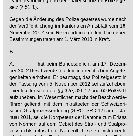
Da­ten­be­ar­bei­tung und den Da­ten­schutz im Po­li­zei­ge­
setz (§ 51 ff.).
Ge­gen die Än­de­rung des Po­li­zei­ge­set­zes wur­de nach
der Ver­öf­fent­li­chung im kan­to­na­len Amts­blatt vom 16.
No­vem­ber 2012 kein Re­fe­ren­dum er­grif­fen. Die neu­en
Be­stim­mun­gen tra­ten am 1. März 2013 in Kraft.
B.
A.________ hat beim Bun­des­ge­richt am 17. De­zem­
ber 2012 Be­schwer­de in öf­fent­lich-recht­li­chen An­ge­le­
gen­hei­ten er­ho­ben. Er be­an­tragt, das Po­li­zei­ge­setz in
der Fas­sung vom 5. No­vem­ber 2012 sei auf­zu­he­ben.
Even­tua­li­ter sei­en die §§ 32e, 32f, 52 und 60 PolG/ZH
auf­zu­he­ben. Im We­sent­li­chen macht der Be­schwer­de­
füh­rer gel­tend, mit dem In­kraft­tre­ten der Schwei­ze­ri­
schen Straf­pro­zess­ord­nung (StPO; SR 312) am 1. Ja­
nu­ar 2011, sei die Kom­pe­tenz der Kan­to­ne zum Er­lass
von Nor­men auf dem Ge­biet des Straf- und Straf­pro­
zess­rechts er­lo­schen. Na­ment­lich sei­en In­stru­men­te