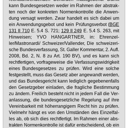
kann Bun­des­ge­set­zen we­der im Rah­men der abs­trak­
ten noch der kon­kre­ten Nor­men­kon­trol­le die An­wen­
dung ver­sagt wer­den. Zwar han­delt es sich da­bei um
ein An­wen­dungs­ge­bot und kein Prü­fungs­ver­bot (
BGE
131 II 710
E. 5.4 S. 721;
129 II 249
E. 5.4 S. 263, mit
Hin­wei­sen; YVO HAN­G­ART­NER, in: Eh­ren­zel­
ler/Mastro­nar­di/ Schwei­zer/Val­len­der, Die schwei­ze­ri­
sche Bun­des­ver­fas­sung, St. Gal­ler Kom­men­tar, 2. Aufl.
2008, Bd. 2, N. 8 zu Art. 190 BV), und es kann sich
recht­fer­ti­gen, vor­fra­ge­wei­se die Ver­fas­sungs­wid­rig­keit
ei­nes Bun­des­ge­set­zes zu prü­fen. Wird ei­ne sol­che
fest­ge­stellt, muss das Ge­setz aber an­ge­wandt wer­den,
und das Bun­des­ge­richt kann le­dig­lich ge­ge­be­nen­falls
den Ge­setz­ge­ber ein­la­den, die frag­li­che Be­stim­mung
zu än­dern. Frei­lich be­steht nicht in je­dem Fall die Ver­
an­las­sung, die bun­des­ge­setz­li­che Re­ge­lung auf ih­re
Ver­ein­bar­keit mit hö­her­ran­gi­gem Recht hin zu prü­fen.
Viel­mehr hängt es von den Um­stän­den des Ein­zel­fal­
les ab, ob sich dies recht­fer­tigt. Im Rah­men ei­ner abs­
trak­ten Nor­men­kon­trol­le ist da­für ent­schei­dend, ob ein