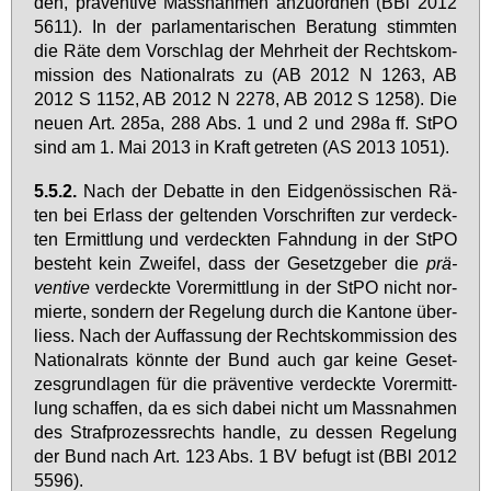
den, prä­ven­ti­ve Mass­nah­men an­zu­ord­nen (BBl 2012
5611). In der par­la­men­ta­ri­schen Be­ra­tung stimm­ten
die Rä­te dem Vor­schlag der Mehr­heit der Rechts­kom­
mis­si­on des Na­tio­nal­rats zu (AB 2012 N 1263, AB
2012 S 1152, AB 2012 N 2278, AB 2012 S 1258). Die
neu­en Art. 285a, 288 Abs. 1 und 2 und 298a ff. StPO
sind am 1. Mai 2013 in Kraft ge­tre­ten (AS 2013 1051).
5.5.2.
Nach der De­bat­te in den Eid­ge­nös­si­schen Rä­
ten bei Er­lass der gel­ten­den Vor­schrif­ten zur ver­deck­
ten Er­mitt­lung und ver­deck­ten Fahn­dung in der StPO
be­steht kein Zwei­fel, dass der Ge­setz­ge­ber die
prä­
ven­ti­ve
ver­deck­te Vor­er­mitt­lung in der StPO nicht nor­
mier­te, son­dern der Re­ge­lung durch die Kan­to­ne über­
liess. Nach der Auf­fas­sung der Rechts­kom­mis­si­on des
Na­tio­nal­rats könn­te der Bund auch gar kei­ne Ge­set­
zes­grund­la­gen für die prä­ven­ti­ve ver­deck­te Vor­er­mitt­
lung schaf­fen, da es sich da­bei nicht um Mass­nah­men
des Straf­pro­zess­rechts hand­le, zu des­sen Re­ge­lung
der Bund nach Art. 123 Abs. 1 BV be­fugt ist (BBl 2012
5596).