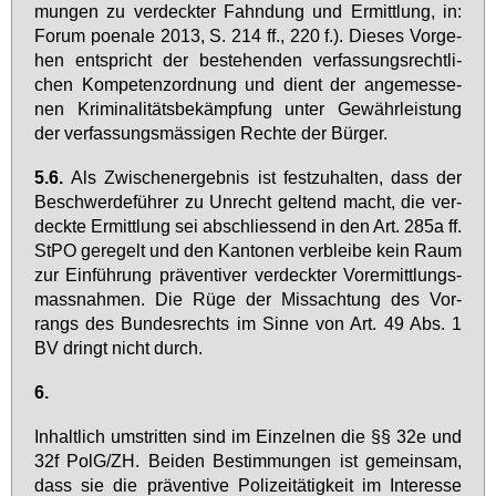
mun­gen zu ver­deck­ter Fahn­dung und Er­mitt­lung, in:
Fo­rum po­ena­le 2013, S. 214 ff., 220 f.). Die­ses Vor­ge­
hen ent­spricht der be­ste­hen­den ver­fas­sungs­recht­li­
chen Kom­pe­tenz­ord­nung und dient der an­ge­mes­se­
nen Kri­mi­na­li­täts­be­kämp­fung un­ter Ge­währ­leis­tung
der ver­fas­sungs­mäs­si­gen Rech­te der Bür­ger.
5.6.
Als Zwi­schen­er­geb­nis ist fest­zu­hal­ten, dass der
Be­schwer­de­füh­rer zu Un­recht gel­tend macht, die ver­
deck­te Er­mitt­lung sei ab­schlies­send in den Art. 285a ff.
StPO ge­re­gelt und den Kan­to­nen ver­blei­be kein Raum
zur Ein­füh­rung prä­ven­ti­ver ver­deck­ter Vor­er­mitt­lungs­
mass­nah­men. Die Rü­ge der Miss­ach­tung des Vor­
rangs des Bun­des­rechts im Sin­ne von Art. 49 Abs. 1
BV dringt nicht durch.
6.
In­halt­lich um­strit­ten sind im Ein­zel­nen die §§ 32e und
32f PolG/ZH. Bei­den Be­stim­mun­gen ist ge­mein­sam,
dass sie die prä­ven­ti­ve Po­li­zei­tä­tig­keit im In­ter­es­se