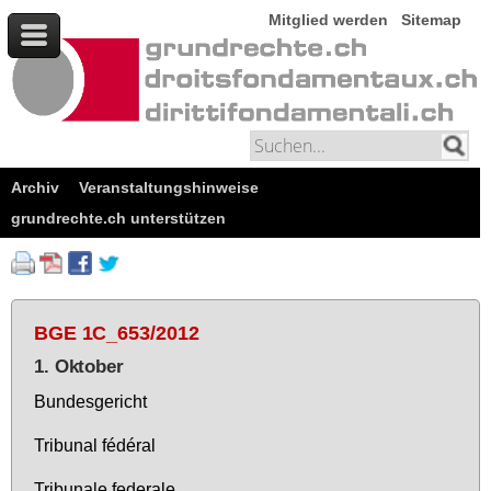
Mitglied werden
Sitemap
Archiv
Veranstaltungshinweise
grundrechte.ch unterstützen
BGE 1C_653/2012
1. Oktober
Bun­des­ge­richt
Tri­bu­nal fédéral
Tri­bu­na­le fe­dera­le