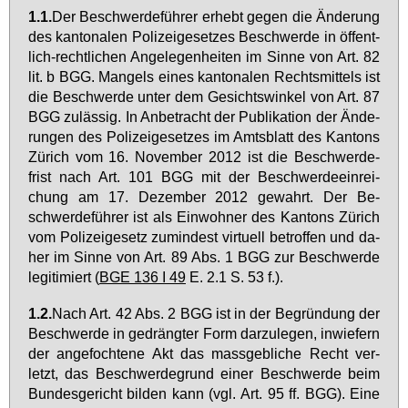
1.1.
Der Be­schwer­de­füh­rer er­hebt ge­gen die Än­de­rung
des kan­to­na­len Po­li­zei­ge­set­zes Be­schwer­de in öf­fent­
lich-recht­li­chen An­ge­le­gen­hei­ten im Sin­ne von Art. 82
lit. b BGG. Man­gels ei­nes kan­to­na­len Rechts­mit­tels ist
die Be­schwer­de un­ter dem Ge­sichts­win­kel von Art. 87
BGG zu­läs­sig. In An­be­tracht der Pu­bli­ka­ti­on der Än­de­
run­gen des Po­li­zei­ge­set­zes im Amts­blatt des Kan­tons
Zü­rich vom 16. No­vem­ber 2012 ist die Be­schwer­de­
frist nach Art. 101 BGG mit der Be­schwer­de­ein­rei­
chung am 17. De­zem­ber 2012 ge­wahrt. Der Be­
schwer­de­füh­rer ist als Ein­woh­ner des Kan­tons Zü­rich
vom Po­li­zei­ge­setz zu­min­dest vir­tu­ell be­trof­fen und da­
her im Sin­ne von Art. 89 Abs. 1 BGG zur Be­schwer­de
le­gi­ti­miert (
BGE 136 I 49
E. 2.1 S. 53 f.).
1.2.
Nach Art. 42 Abs. 2 BGG ist in der Be­grün­dung der
Be­schwer­de in ge­dräng­ter Form dar­zu­le­gen, in­wie­fern
der an­ge­foch­te­ne Akt das mass­geb­li­che Recht ver­
letzt, das Be­schwer­de­grund ei­ner Be­schwer­de beim
Bun­des­ge­richt bil­den kann (vgl. Art. 95 ff. BGG). Ei­ne