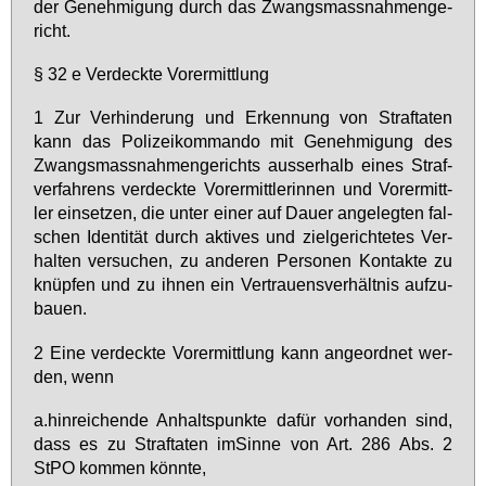
der Ge­neh­mi­gung durch das Zwangs­mass­nah­men­ge­
richt.
§ 32 e Ver­deck­te Vor­er­mitt­lung
1 Zur Ver­hin­de­rung und Er­ken­nung von Straf­ta­ten
kann das Po­li­zei­kom­man­do mit Ge­neh­mi­gung des
Zwangs­mass­nah­men­ge­richts aus­ser­halb ei­nes Straf­
ver­fah­rens ver­deck­te Vor­er­mitt­le­rin­nen und Vor­er­mitt­
ler ein­set­zen, die un­ter ei­ner auf Dau­er an­ge­leg­ten fal­
schen Iden­ti­tät durch ak­ti­ves und ziel­ge­rich­te­tes Ver­
hal­ten ver­su­chen, zu an­de­ren Per­so­nen Kon­tak­te zu
knüp­fen und zu ih­nen ein Ver­trau­ens­ver­hält­nis auf­zu­
bau­en.
2 Ei­ne ver­deck­te Vor­er­mitt­lung kann an­ge­ord­net wer­
den, wenn
a.​hinrei­chen­de An­halts­punk­te da­für vor­han­den sind,
dass es zu Straf­ta­ten im­Sin­ne von Art. 286 Abs. 2
StPO kom­men könn­te,