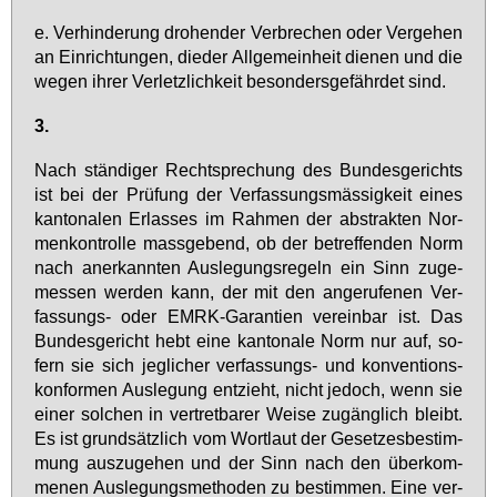
e. Ver­hin­de­rung dro­hen­der Ver­bre­chen oder Ver­ge­hen
an Ein­rich­tun­gen, di­eder All­ge­mein­heit die­nen und die
we­gen ih­rer Ver­letz­lich­keit be­son­ders­ge­fähr­det sind.
3.
Nach stän­di­ger Recht­spre­chung des Bun­des­ge­richts
ist bei der Prü­fung der Ver­fas­sungs­mäs­sig­keit ei­nes
kan­to­na­len Er­las­ses im Rah­men der abs­trak­ten Nor­
men­kon­trol­le mass­ge­bend, ob der be­tref­fen­den Norm
nach an­er­kann­ten Aus­le­gungs­re­geln ein Sinn zu­ge­
mes­sen wer­den kann, der mit den an­ge­ru­fe­nen Ver­
fas­sungs- oder EM­RK-Ga­ran­ti­en ver­ein­bar ist. Das
Bun­des­ge­richt hebt ei­ne kan­to­na­le Norm nur auf, so­
fern sie sich jeg­li­cher ver­fas­sungs- und kon­ven­ti­ons­
kon­for­men Aus­le­gung ent­zieht, nicht je­doch, wenn sie
ei­ner sol­chen in ver­tret­ba­rer Wei­se zu­gäng­lich bleibt.
Es ist grund­sätz­lich vom Wort­laut der Ge­set­zes­be­stim­
mung aus­zu­ge­hen und der Sinn nach den über­kom­
me­nen Aus­le­gungs­me­tho­den zu be­stim­men. Ei­ne ver­