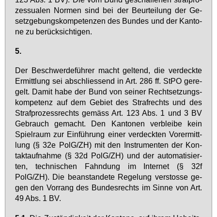
zes­sua­len Nor­men sind bei der Be­ur­tei­lung der Ge­
setz­ge­bungs­kom­pe­ten­zen des Bun­des und der Kan­to­
ne zu be­rück­sich­ti­gen.
5.
Der Be­schwer­de­füh­rer macht gel­tend, die ver­deck­te
Er­mitt­lung sei ab­schlies­send in Art. 286 ff. StPO ge­re­
gelt. Da­mit ha­be der Bund von sei­ner Recht­set­zungs­
kom­pe­tenz auf dem Ge­biet des Straf­rechts und des
Straf­pro­zess­rechts ge­mäss Art. 123 Abs. 1 und 3 BV
Ge­brauch ge­macht. Den Kan­to­nen ver­blei­be kein
Spiel­raum zur Ein­füh­rung ei­ner ver­deck­ten Vor­er­mitt­
lung (§ 32e PolG/ZH) mit den In­stru­men­ten der Kon­
takt­auf­nah­me (§ 32d PolG/ZH) und der au­to­ma­ti­sier­
ten, tech­ni­schen Fahn­dung im In­ter­net (§ 32f
PolG/ZH). Die be­an­stan­de­te Re­ge­lung ver­stos­se ge­
gen den Vor­rang des Bun­des­rechts im Sin­ne von Art.
49 Abs. 1 BV.