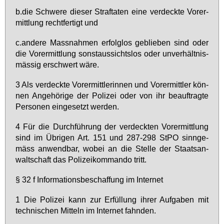
b.​die Schwe­re die­ser Straf­ta­ten ei­ne ver­deck­te Vor­er­
mitt­lung recht­fer­tigt und
c.​andere Mass­nah­men er­folg­los ge­blie­ben sind oder
die Vor­er­mitt­lung sonst­aus­sichts­los oder un­ver­hält­nis­
mäs­sig er­schwert wä­re.
3 Als ver­deck­te Vor­er­mitt­le­rin­nen und Vor­er­mitt­ler kön­
nen An­ge­hö­ri­ge der Po­li­zei oder von ihr be­auf­trag­te
Per­so­nen ein­ge­setzt wer­den.
4 Für die Durch­füh­rung der ver­deck­ten Vor­er­mitt­lung
sind im Üb­ri­gen Art. 151 und 287-298 StPO sinn­ge­
mäss an­wend­bar, wo­bei an die Stel­le der Staats­an­
walt­schaft das Po­li­zei­kom­man­do tritt.
§ 32 f In­for­ma­ti­ons­be­schaf­fung im In­ter­net
1 Die Po­li­zei kann zur Er­fül­lung ih­rer Auf­ga­ben mit
tech­ni­schen Mit­teln im In­ter­net fahn­den.