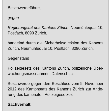
Be­schwer­de­füh­rer,
ge­gen
Re­gie­rungs­rat des Kan­tons Zü­rich
, Neu­müh­le­quai 10,
Post­fach, 8090 Zü­rich,
han­delnd durch die Si­cher­heits­di­rek­ti­on des Kan­tons
Zü­rich, Neu­müh­le­quai 10, Post­fach, 8090 Zü­rich.
Ge­gen­stand
Po­li­zei­ge­setz des Kan­tons Zü­rich, po­li­zei­li­che Über­
wa­chungs­mass­nah­men, Da­ten­schutz.
Be­schwer­de ge­gen den Be­schluss vom 5. No­vem­ber
2012 des Kan­tons­rats des Kan­tons Zü­rich zur Än­de­
rung des kan­to­na­len Po­li­zei­ge­set­zes.
Sach­ver­halt: