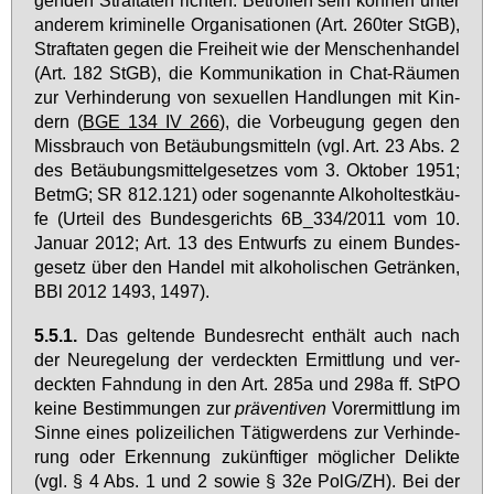
an­de­rem kri­mi­nel­le Or­ga­ni­sa­tio­nen (Art. 260­ter StGB),
Straf­ta­ten ge­gen die Frei­heit wie der Men­schen­han­del
(Art. 182 StGB), die Kom­mu­ni­ka­ti­on in Chat-Räu­men
zur Ver­hin­de­rung von se­xu­el­len Hand­lun­gen mit Kin­
dern (
BGE 134 IV 266
), die Vor­beu­gung ge­gen den
Miss­brauch von Be­täu­bungs­mit­teln (vgl. Art. 23 Abs. 2
des Be­täu­bungs­mit­tel­ge­set­zes vom 3. Ok­to­ber 1951;
BetmG; SR 812.121) oder so­ge­nann­te Al­ko­hol­test­käu­
fe (Ur­teil des Bun­des­ge­richts 6B_334/2011 vom 10.
Ja­nu­ar 2012; Art. 13 des Ent­wurfs zu ei­nem Bun­des­
ge­setz über den Han­del mit al­ko­ho­li­schen Ge­trän­ken,
BBl 2012 1493, 1497).
5.5.1.
Das gel­ten­de Bun­des­recht ent­hält auch nach
der Neu­re­ge­lung der ver­deck­ten Er­mitt­lung und ver­
deck­ten Fahn­dung in den Art. 285a und 298a ff. StPO
kei­ne Be­stim­mun­gen zur
prä­ven­ti­ven
Vor­er­mitt­lung im
Sin­ne ei­nes po­li­zei­li­chen Tä­tig­wer­dens zur Ver­hin­de­
rung oder Er­ken­nung zu­künf­ti­ger mög­li­cher De­lik­te
(vgl. § 4 Abs. 1 und 2 so­wie § 32e PolG/ZH). Bei der