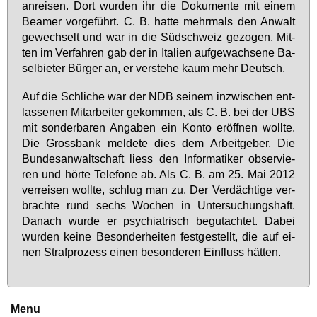
an­rei­sen. Dort wur­den ihr die Do­ku­men­te mit ei­nem
Bea­mer vor­ge­führt. C. B. hat­te mehr­mals den An­walt
ge­wech­selt und war in die Süd­schweiz ge­zo­gen. Mit­
ten im Ver­fah­ren gab der in Ita­li­en auf­ge­wach­se­ne Ba­
sel­bie­ter Bür­ger an, er ver­ste­he kaum mehr Deutsch.
Auf die Schli­che war der NDB sei­nem in­zwi­schen ent­
las­se­nen Mit­ar­bei­ter ge­kom­men, als C. B. bei der UBS
mit son­der­ba­ren An­ga­ben ein Kon­to er­öff­nen woll­te.
Die Gross­bank mel­de­te dies dem Ar­beit­ge­ber. Die
Bun­des­an­walt­schaft liess den In­for­ma­ti­ker ob­ser­vie­
ren und hör­te Te­le­fo­ne ab. Als C. B. am 25. Mai 2012
ver­rei­sen woll­te, schlug man zu. Der Ver­däch­ti­ge ver­
brach­te rund sechs Wo­chen in Un­ter­su­chungs­haft.
Da­nach wur­de er psych­ia­trisch be­gut­ach­tet. Da­bei
wur­den kei­ne Be­son­der­hei­ten fest­ge­stellt, die auf ei­
nen Straf­pro­zess ei­nen be­son­de­ren Ein­fluss hät­ten.
Menu