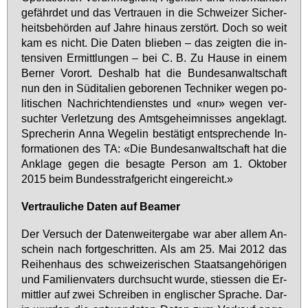
ge­fähr­det und das Ver­trau­en in die Schwei­zer Si­cher­
heits­be­hör­den auf Jah­re hin­aus zer­stört. Doch so weit
kam es nicht. Die Da­ten blie­ben – das zeig­ten die in­
ten­si­ven Er­mitt­lun­gen – bei C. B. Zu Hau­se in ei­nem
Ber­ner Vor­ort. Des­halb hat die Bun­des­an­walt­schaft
nun den in Süd­ita­li­en ge­bo­re­nen Tech­ni­ker we­gen po­
li­ti­schen Nach­rich­ten­diens­tes und «nur» we­gen ver­
such­ter Ver­let­zung des Amts­ge­heim­nis­ses an­ge­klagt.
Spre­che­rin An­na We­ge­lin be­stä­tigt ent­spre­chen­de In­
for­ma­tio­nen des TA: «Die Bundes­anwaltschaft hat die
An­kla­ge ge­gen die be­sag­te Per­son am 1. Ok­to­ber
2015 beim Bun­des­straf­ge­richt ein­ge­reicht.»
Ver­trau­li­che Da­ten auf Bea­mer
Der Ver­such der Da­ten­wei­ter­ga­be war aber al­lem An­
schein nach fort­ge­schrit­ten. Als am 25. Mai 2012 das
Rei­hen­haus des schwei­ze­ri­schen Staats­an­ge­hö­ri­gen
und Fa­mi­li­en­va­ters durch­sucht wur­de, sties­sen die Er­
mitt­ler auf zwei Schrei­ben in eng­li­scher Spra­che. Dar­