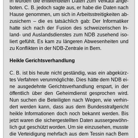
in wur­den die ent­wen­de­ten Da­ten zum Ver­kauf an­ge­
bo­ten. C. B. je­doch sag­te aus, er ha­be die Da­ten nach
Hau­se ge­nom­men, um sich in Ar­beits­strei­tig­kei­ten ab­
zu­si­chern – die es tat­säch­lich gab: Der In­for­ma­ti­ker
hat­te sich nach der Fu­si­on des schwei­ze­ri­schen In­
land- und Aus­lands­diens­tes zum NDB zu­se­hend iso­
liert ge­fühlt. Es kam zu län­ge­ren Ab­we­sen­hei­ten und
zu Kon­flik­ten in der NDB-Zen­tra­le in Bern.
Heik­le Ge­richts­ver­hand­lung
C. B. ist bis heu­te nicht ge­stän­dig, was ein ab­ge­kürz­
tes Ver­fah­ren ver­un­mög­lich­te. Dies hät­te dem NDB ei­
ne aus­ge­dehn­te Ge­richts­ver­hand­lung er­spart, in der
öf­fent­lich über den Ge­heim­dienst ge­spro­chen wird.
Nun su­chen die Be­tei­lig­ten nach We­gen, wie ver­hin­
dert wer­den kann, dass aus dem Bundes­straf­gericht
heik­le In­for­ma­tio­nen doch noch be­kannt wer­den. Bis
jetzt wa­ren die sicher­gestellten Da­ten aus­ser­ge­wöhn­
lich gut ge­schützt wor­den. Um sie ein­zu­se­hen, muss­te
die Ver­tei­di­gung mehr­fach aus dem Tes­sin nach Bern