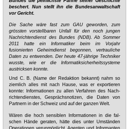
Bun­des die pein­lichs­te Pan­ne sei­ner Ge­schich­te
be­schert. Nun stellt ihn die Bun­des­an­walt­schaft
vor Ge­richt.
Die Sache wäre fast zum GAU geworden, zum
grössten vorstellbaren Unfall für den noch jungen
Nachrichtendienst des Bundes (NDB). Ab Sommer
2011 hatte ein Informatiker beim im Vorjahr
fusionierten Geheimdienst begonnen, vertrauliche
Daten zu entwenden. Der heute 47-jährige Techniker
wusste, wie er die Informatiksicherheitssysteme
austricksen konnte.
Und C. B. (Na­me der Re­dak­ti­on be­kannt) nahm so
ziem­lich al­les mit nach Hau­se, was er ex­por­tie­ren
konn­te: In­for­ma­tio­nen zu al­len Ver­fah­ren des Nach­
rich­ten­diens­tes, Ge­sprächs­no­ti­zen, die Da­ten von
Part­nern in der Schweiz und auf der gan­zen Welt.
Wä­ren die hoch sen­si­blen In­for­ma­tio­nen in die fal­
schen Hän­de ge­ra­ten, hät­te dies un­ter Um­stän­den
Ope­ra­tio­nen ver­un­mög­licht, Agen­ten und In­for­man­ten