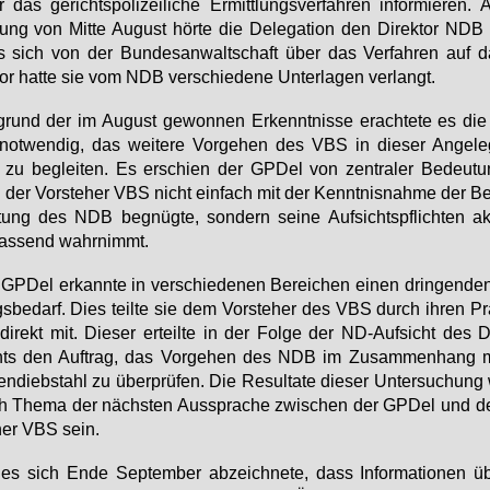
 das ge­richts­po­li­zei­li­che Er­mitt­lungs­ver­fah­ren in­for­mie­ren. 
zung von Mit­te Au­gust hör­te die De­le­ga­ti­on den Di­rek­tor ND
s sich von der Bun­des­an­walt­schaft über das Ver­fah­ren auf da­
or hat­te sie vom NDB ver­schie­de­ne Un­ter­la­gen ver­langt.
grund der im Au­gust ge­won­nen Er­kennt­nis­se er­ach­te­te es d
not­wen­dig, das wei­te­re Vor­ge­hen des VBS in die­ser An­ge­le­
zu be­glei­ten. Es er­schien der GPDel von zen­tra­ler Be­deu­t
 der Vor­ste­her VBS nicht ein­fach mit der Kennt­nis­nah­me der Be­r
­tung des NDB be­gnüg­te, son­dern sei­ne Auf­sichts­pflich­ten ak
fas­send wahr­nimmt.
GPDel er­kann­te in ver­schie­de­nen Be­rei­chen ei­nen drin­gen­d
s­be­darf. Dies teil­te sie dem Vor­ste­her des VBS durch ih­ren Prä
di­rekt mit. Die­ser er­teil­te in der Fol­ge der ND-Auf­sicht des De
ts den Auf­trag, das Vor­ge­hen des NDB im Zu­sam­men­hang 
en­dieb­stahl zu über­prü­fen. Die Re­sul­ta­te die­ser Un­ter­su­chun
h The­ma der nächs­ten Aus­spra­che zwi­schen der GPDel und d
her VBS sein.
es sich En­de Sep­tem­ber ab­zeich­ne­te, dass In­for­ma­tio­nen 