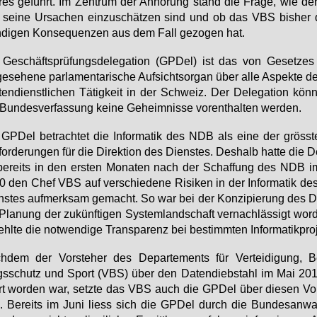
res ge­führt. Im Zen­trum der An­hö­rung stand die Fra­ge, wie der 
sei­ne Ur­sa­chen ein­zu­schät­zen sind und ob das VBS bis­her 
di­gen Kon­se­quen­zen aus dem Fall ge­zo­gen hat.
Ge­schäfts­prü­fungs­de­le­ga­ti­on (GPDel) ist das von Ge­set­ze
ge­se­he­ne par­la­men­ta­ri­sche Auf­sichts­or­gan über al­le As­pek­te 
­ten­dienst­li­chen Tä­tig­keit in der Schweiz. Der De­le­ga­ti­on kön
Bun­des­ver­fas­sung kei­ne Ge­heim­nis­se vor­ent­hal­ten wer­den.
GPDel be­trach­tet die In­for­ma­tik des NDB als ei­ne der gröss­
for­de­run­gen für die Di­rek­ti­on des Diens­tes. Des­halb hat­te die De­
be­reits in den ers­ten Mo­na­ten nach der Schaf­fung des NDB i
 den Chef VBS auf ver­schie­de­ne Ri­si­ken in der In­for­ma­tik de
s­tes auf­merk­sam ge­macht. So war bei der Kon­zi­pie­rung des D
Pla­nung der zu­künf­ti­gen Sys­tem­land­schaft ver­nach­läs­sigt wor
ehl­te die not­wen­di­ge Trans­pa­renz bei be­stimm­ten In­for­ma­tik­pro­
­dem der Vor­ste­her des De­par­te­ments für Ver­tei­di­gung, Be
s­schutz und Sport (VBS) über den Da­ten­dieb­stahl im Mai 2012
t wor­den war, setz­te das VBS auch die GPDel über die­sen Vor­
. Be­reits im Ju­ni liess sich die GPDel durch die Bun­des­an­wal