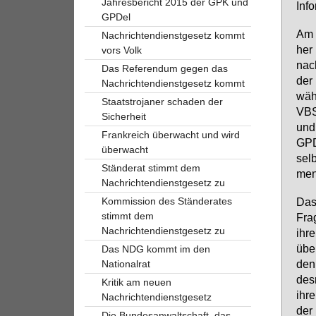
Jahresbericht 2015 der GPK und
In­fo
GPDel
Am 1
Nachrichtendienstgesetz kommt
her
vors Volk
nach
Das Referendum gegen das
der 
Nachrichtendienstgesetz kommt
wäh
Staatstrojaner schaden der
VBS 
Sicherheit
und 
Frankreich überwacht und wird
GPDe
überwacht
sel
Ständerat stimmt dem
ment
Nachrichtendienstgesetz zu
Kommission des Ständerates
Das 
stimmt dem
Fra­
Nachrichtendienstgesetz zu
ih­r
über
Das NDG kommt im den
denk
Nationalrat
des­
Kritik am neuen
ih­r
Nachrichtendienstgesetz
der 
Die Bundesanwaltschaft, das