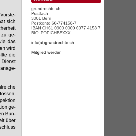
grundrechte.ch
Postfach
Vor­ste­
3001 Bern
hat sich
Postkonto 60-774158-7
her­heit
IBAN CH61 0900 0000 6077 4158 7
BIC: POFICHBEXXX
g zu ge­
 wie das
info(at)grundrechte.ch
ben wird
Mitglied werden
l­te die
n Dienst
a­nage­
l­rei­che
los­sen,
pek­ti­on
ti­on ge­
den Bun­
keit über
­schluss