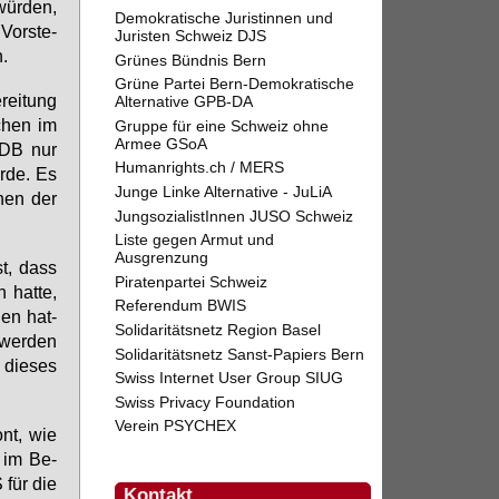
wür­den,
Demokratische Juristinnen und
Vor­ste­
Juristen Schweiz DJS
n.
Grünes Bündnis Bern
Grüne Partei Bern-Demokratische
rei­tung
Alternative GPB-DA
­chen im
Gruppe für eine Schweiz ohne
Armee GSoA
NDB nur
Humanrights.ch / MERS
r­de. Es
Junge Linke Alternative - JuLiA
chen der
JungsozialistInnen JUSO Schweiz
Liste gegen Armut und
Ausgrenzung
st, dass
Piratenpartei Schweiz
 hat­te,
Referendum BWIS
­den hat­
Solidaritätsnetz Region Basel
 wer­den
Solidaritätsnetz Sanst-Papiers Bern
 die­ses
Swiss Internet User Group SIUG
Swiss Privacy Foundation
Verein PSYCHEX
ont, wie
on im Be­
 für die
Kontakt