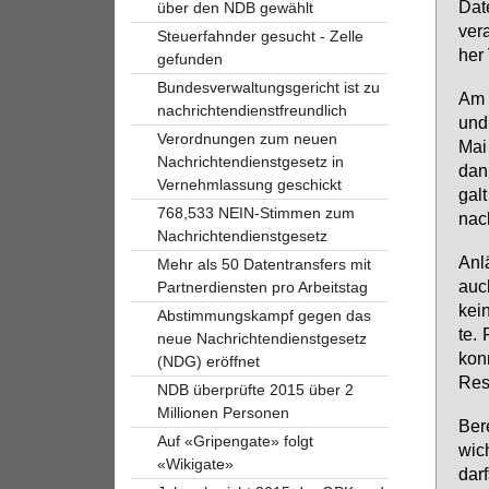
Da­t
über den NDB gewählt
ver­
Steuerfahnder gesucht - Zelle
her 
gefunden
Bundesverwaltungsgericht ist zu
Am 2
nachrichtendienstfreundlich
und
Verordnungen zum neuen
Mai
Nachrichtendienstgesetz in
dank
Vernehmlassung geschickt
galt
768,533 NEIN-Stimmen zum
nach
Nachrichtendienstgesetz
An­l
Mehr als 50 Datentransfers mit
auch
Partnerdiensten pro Arbeitstag
kei­
Abstimmungskampf gegen das
te. 
neue Nachrichtendienstgesetz
konn
(NDG) eröffnet
Rest
NDB überprüfte 2015 über 2
Millionen Personen
Be­r
Auf «Gripengate» folgt
wich
«Wikigate»
darf