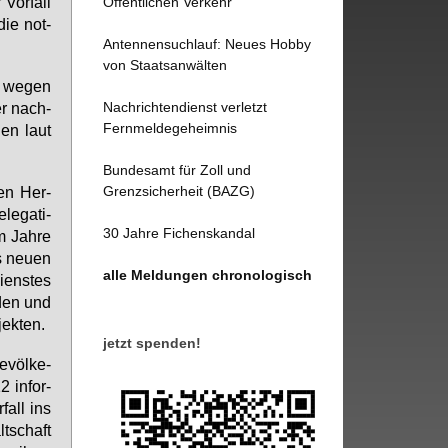
Vor­fall
Öffentlichen Verkehr
die not­
Antennensuchlauf: Neues Hobby
von Staatsanwälten
s we­gen
Nachrichtendienst verletzt
der nach­
Fernmeldegeheimnis
­nen laut
Bundesamt für Zoll und
Grenzsicherheit (BAZG)
ten Her­
le­ga­ti­
30 Jahre Fichenskandal
m Jah­re
s neu­en
alle Meldungen chronologisch
iens­tes
­den und
jek­ten.
jetzt spenden!
­völ­ke­
 in­for­
fall ins
t­schaft