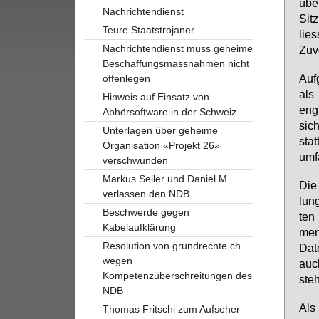
über
Nachrichtendienst
Sit­
Teure Staatstrojaner
lies
Nachrichtendienst muss geheime
Zu­v
Beschaffungsmassnahmen nicht
Auf­
offenlegen
als 
Hinweis auf Einsatz von
eng 
Abhörsoftware in der Schweiz
sich
Unterlagen über geheime
stat
Organisation «Projekt 26»
um­
verschwunden
Markus Seiler und Daniel M.
Die 
verlassen den NDB
lung
Beschwerde gegen
ten 
Kabelaufklärung
men
Resolution von grundrechte.ch
Da­t
wegen
auc
Kompetenzüberschreitungen des
ste­
NDB
Als 
Thomas Fritschi zum Aufseher