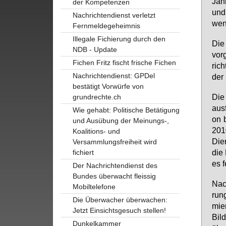
Jah­
der Kompetenzen
und 
Nachrichtendienst verletzt
wen­
Fernmeldegeheimnis
Illegale Fichierung durch den
Die 
NDB - Update
vor­
Fichen Fritz fischt frische Fichen
rich
Nachrichtendienst: GPDel
der 
bestätigt Vorwürfe von
Die 
grundrechte.ch
aus­
Wie gehabt: Politische Betätigung
on 
und Ausübung der Meinungs-,
2010
Koalitions- und
Dien
Versammlungsfreiheit wird
die 
fichiert
es f
Der Nachrichtendienst des
Bundes überwacht fleissig
Nach
Mobiltelefone
rung
Die Überwacher überwachen:
mier
Jetzt Einsichtsgesuch stellen!
Bild
Dunkelkammer