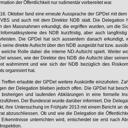
r­ma­ti­on der Öf­fent­lich­keit nur ru­di­men­tär vor­be­rei­tet war.
6. Ok­to­ber fand ei­ne er­neu­te Aus­spra­che der GPDel mit dem 
 VBS und auch mit dem Di­rek­tor NDB statt. Die De­le­ga­ti­on 
 den Mass­nah­men er­kun­digt, die er­grif­fen wur­den, um die Si­c
In­for­ma­tik­sys­te­me des NDB kurz­fris­tig, aber auch lang­fris­ti
r­leis­ten. Die GPDel hat sich aus­ser­dem da­nach er­kun­digt,
sei­ne di­rek­te Auf­sicht über den NDB aus­ge­übt hat bzw. aus­ü
wel­che Rol­le da­bei die in­ter­ne ND-Auf­sicht spielt. Wei­ter wol
l wis­sen, wie der Di­rek­tor des NDB die Auf­sicht über sei­ne
bst wahr­nimmt und wie sich der NDB be­züg­lich des Ri­si­ko­m
s or­ga­ni­siert hat.
Tref­fen er­laub­te der GPDel wei­te­re Aus­künf­te ein­zu­ho­len. Zah
gen der De­le­ga­ti­on blie­ben je­doch of­fen. Die GPDel hat be­sch
e bis­he­ri­gen und lau­fen­den Ab­klä­run­gen in ei­ne for­mel­le In­s
­zu­füh­ren. Der Bun­des­rat wur­de dar­über in­for­miert. Die De­le­ga­
t, ih­re Un­ter­su­chung im Früh­jahr 2013 mit ei­nem Be­richt an 
rat ab­zu­schlies­sen. Ob und wie die De­le­ga­ti­on die Öf­fent­lich­
e Er­kennt­nis­se un­ter­rich­ten wird, ent­schei­det sie erst nach Ab
In­spek­ti­on.