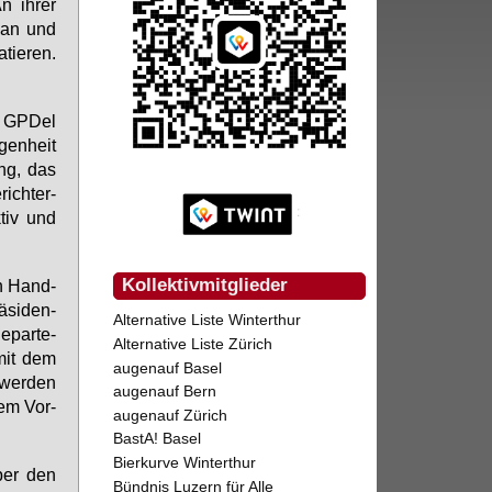
An ih­rer
B an und
tie­ren.
ie GPDel
gen­heit
ung, das
icht­er­
­tiv und
Kollektivmitglieder
en Hand­
­si­den­
Alternative Liste Winterthur
­par­te­
Alternative Liste Zürich
mit dem
augenauf Basel
g wer­den
augenauf Bern
em Vor­
augenauf Zürich
BastA! Basel
Bierkurve Winterthur
über den
Bündnis Luzern für Alle