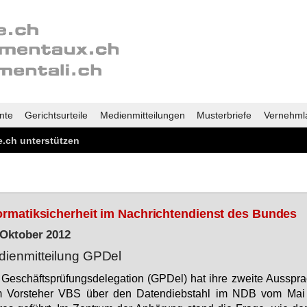
nte
Gerichtsurteile
Medienmitteilungen
Musterbriefe
Vernehml
.ch unterstützen
ormatiksicherheit im Nachrichtendienst des Bundes
 Oktober 2012
ienmitteilung GPDel
Ge­schäfts­prü­fungs­de­le­ga­ti­on (GPDel) hat ih­re zwei­te Aus­spra
 Vor­ste­her VBS über den Da­ten­dieb­stahl im NDB vom Mai 