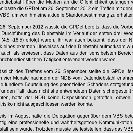
en­dieb­stahl über die Me­di­en an die Öf­fent­lich­keit ge­lan­gen 
an­lass­te die GPDel am 26. Sep­tem­ber 2012 ein Tref­fen mit dem 
VBS, um von ihm ei­ne ak­tu­el­le Stand­ort­be­stim­mung zu er­hal­te
6. Sep­tem­ber 2012 wuss­te die GPDel be­reits, dass die Vor­be­
 Durch­füh­rung des Dieb­stahls im Ver­lauf der ers­ten drei Wo
 (4.5 -18.5) er­folgt wa­ren. Ihr war auch be­kannt, dass der 
 ei­nes ex­ter­nen Hin­wei­ses auf den Dieb­stahl auf­merk­sam wu
 auch als er­wie­sen, dass Da­ten aus den sen­si­bels­ten Be­rei­
­rich­ten­dienst­li­chen Tä­tig­keit ent­wen­det wor­den wa­ren.
äss­lich des Tref­fens vom 26. Sep­tem­ber stell­te die GPDel fe
 vier Mo­na­te nach­dem der NDB vom Da­ten­dieb­stahl er­fah­ren
ne fun­dier­te Be­ur­tei­lung des po­ten­zi­el­len Scha­dens statt­ge­fun
Für den Fall, dass nicht al­le ent­wen­de­ten Da­ten si­cher­ge­stellt
­ten, hat­te der NDB kei­ne Dis­po­si­tio­nen ge­trof­fen, ob­wohl
­ri­si­ko nicht aus­ge­schlos­sen wer­den konn­te.
eits im Au­gust hat­te die De­le­ga­ti­on ge­gen­über dem VBS be­t
­tig ei­ne pro­fes­sio­nel­le und wahr­heits­ge­treue Kom­mu­ni­ka­ti­
s­fall sein wür­de. Trotz­dem muss­te sie fest­stel­len, dass das VBS