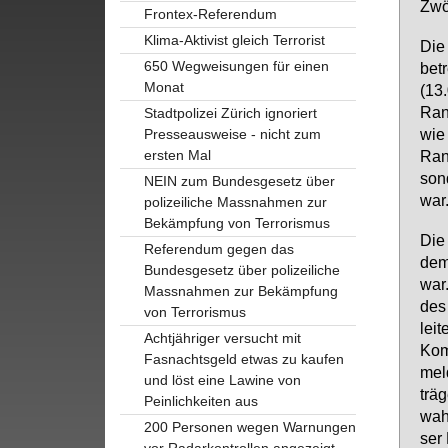
Zwöl
Frontex-Referendum
Klima-Aktivist gleich Terrorist
Die 
650 Wegweisungen für einen
be­t
Monat
(13.
Rand
Stadtpolizei Zürich ignoriert
wie 
Presseausweise - nicht zum
ersten Mal
Rand
son­
NEIN zum Bundesgesetz über
war
polizeiliche Massnahmen zur
Bekämpfung von Terrorismus
Die 
Referendum gegen das
dem 
Bundesgesetz über polizeiliche
war.
Massnahmen zur Bekämpfung
des 
von Terrorismus
lei­
Achtjähriger versucht mit
Kom­
Fasnachtsgeld etwas zu kaufen
mel­
und löst eine Lawine von
trä­
Peinlichkeiten aus
wah­
200 Personen wegen Warnungen
ser 
vor Radarkontrollen angezeigt