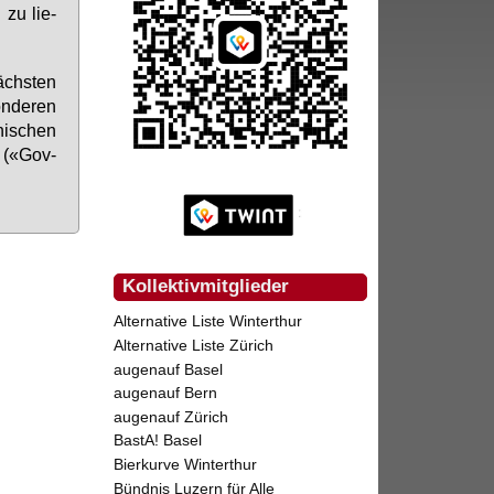
 zu lie­
ächs­ten
n­de­ren
ni­schen
n («Gov­
Kollektivmitglieder
Alternative Liste Winterthur
Alternative Liste Zürich
augenauf Basel
augenauf Bern
augenauf Zürich
BastA! Basel
Bierkurve Winterthur
Bündnis Luzern für Alle