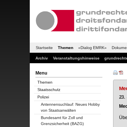
Startseite
Themen
«Dialog EMRK»
Dokume
Archiv
Veranstaltungshinweise
grundrechte
Menu
Themen
Med
Staatsschutz
23.
Polizei
Antennensuchlauf: Neues Hobby
Me­d
von Staatsanwälten
Über
Bundesamt für Zoll und
Grenzsicherheit (BAZG)