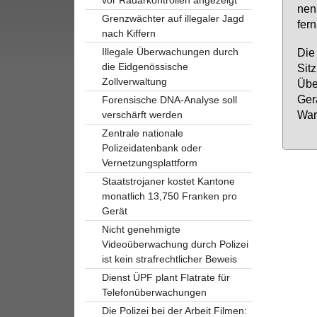
nen,
Grenzwächter auf illegaler Jagd
fern
nach Kiffern
Illegale Überwachungen durch
Die 
die Eidgenössische
Sit­
Zollverwaltung
Übe
Ge­r
Forensische DNA-Analyse soll
Wa­r
verschärft werden
Zentrale nationale
Polizeidatenbank oder
Vernetzungsplattform
Staatstrojaner kostet Kantone
monatlich 13,750 Franken pro
Gerät
Nicht genehmigte
Videoüberwachung durch Polizei
ist kein strafrechtlicher Beweis
Dienst ÜPF plant Flatrate für
Telefonüberwachungen
Die Polizei bei der Arbeit Filmen: