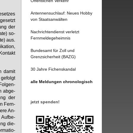
Öffentlichen Verkehr
Antennensuchlauf: Neues Hobby
e­set­zes
von Staatsanwälten
ge­setzt
rung der
Nachrichtendienst verletzt
­te) so­
Fernmeldegeheimnis
te) aus.
a­ti­on,
Bundesamt für Zoll und
Kon­takt
Grenzsicherheit (BAZG)
30 Jahre Fichenskandal
h da­mit
ge­folgt
alle Meldungen chronologisch
 Fol­gen­
n ab­ge­
­rung der
jetzt spenden!
on Fern­
re­re An­
 Auf­be­
ung die­
­ma­tio­