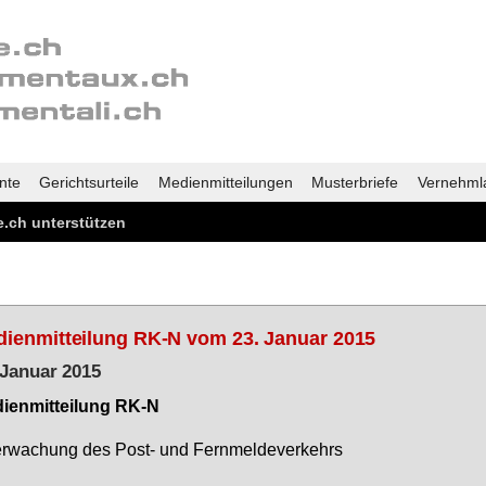
nte
Gerichtsurteile
Medienmitteilungen
Musterbriefe
Vernehml
.ch unterstützen
ienmitteilung RK-N vom 23. Januar 2015
 Januar 2015
i­en­mit­tei­lung RK-N
­wa­chung des Post- und Fern­mel­de­ver­kehrs