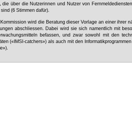
 die über die Nut­ze­rin­nen und Nut­zer von Fern­mel­de­diens­ten
 sind (6 Stim­men da­für).
Kom­mis­si­on wird die Be­ra­tung die­ser Vor­la­ge an ei­ner ih­rer n
zun­gen ab­schlies­sen. Da­bei wird sie sich na­ment­lich mit be­so
r­wa­chungs­mit­teln be­fas­sen, und zwar so­wohl mit den tech­
ä­ten («IM­SI-cat­chers») als auch mit den In­for­ma­tik­pro­gram­me
e»).