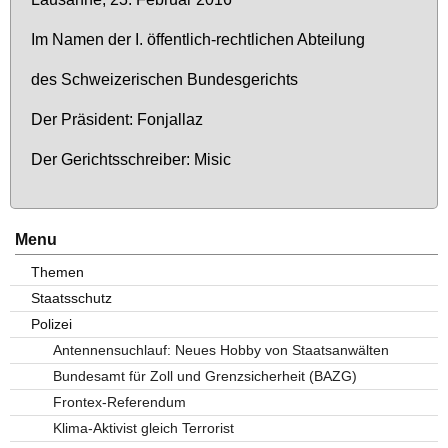
Im Na­men der I. öf­fent­lich-recht­li­chen Ab­tei­lung
des Schwei­ze­ri­schen Bun­des­ge­richts
Der Prä­si­dent: Fon­jal­laz
Der Ge­richts­schrei­ber: Mi­sic
Menu
Themen
Staatsschutz
Polizei
Antennensuchlauf: Neues Hobby von Staatsanwälten
Bundesamt für Zoll und Grenzsicherheit (BAZG)
Frontex-Referendum
Klima-Aktivist gleich Terrorist