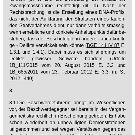
Zwangs­mass­nah­me recht­fer­tigt (lit. d). Nach der
Recht­spre­chung ist die Er­stel­lung ei­nes DNA-Pro­fils,
das nicht der Auf­klä­rung der Straf­ta­ten ei­nes lau­fen­
den Straf­ver­fah­rens dient, nur dann ver­hält­nis­mäs­sig,
wenn er­heb­li­che und kon­kre­te An­halts­punk­te da­für be­
ste­hen, dass der Be­schul­dig­te in an­de­re - auch künf­ti­
ge - De­lik­te ver­wi­ckelt sein könn­te (
BGE 141 IV 87
E.
1.3.1 und 1.4.1). Da­bei muss es sich al­ler­dings um
De­lik­te ge­wis­ser Schwe­re han­deln (Ur­tei­le
1B_111/2015 vom 20. Au­gust 2015 E. 3.2 und
1B_685/2011 vom 23. Fe­bru­ar 2012 E. 3.3, in: SJ
2012 I 440).
3.
3.1.
Die Be­schwer­de­füh­re­rin bringt im We­sent­li­chen
vor, der Be­schwer­de­geg­ner sei be­reits in der Ver­gan­
gen­heit straf­recht­lich in Er­schei­nung ge­tre­ten. Er ha­be
schon wie­der­holt an un­be­wil­lig­ten De­mons­tra­tio­nen
teil­ge­nom­men und sei we­gen Ver­stös­sen ge­gen das