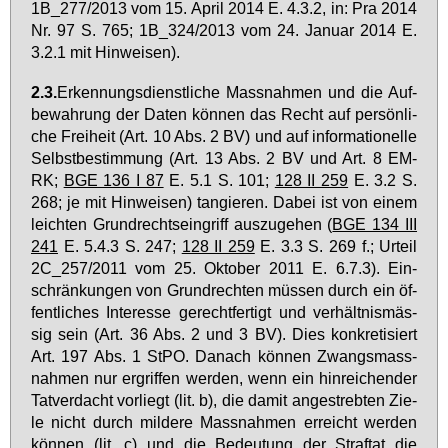
1B_277/2013 vom 15. April 2014 E. 4.3.2, in: Pra 2014
Nr. 97 S. 765; 1B_324/2013 vom 24. Ja­nu­ar 2014 E.
3.2.1 mit Hin­wei­sen).
2.3.
Er­ken­nungs­dienst­li­che Mass­nah­men und die Auf­
be­wah­rung der Da­ten kön­nen das Recht auf per­sön­li­
che Frei­heit (Art. 10 Abs. 2 BV) und auf in­for­ma­tio­nel­le
Selbst­be­stim­mung (Art. 13 Abs. 2 BV und Art. 8 EM­
RK;
BGE 136 I 87
E. 5.1 S. 101;
128 II 259
E. 3.2 S.
268; je mit Hin­wei­sen) tan­gie­ren. Da­bei ist von ei­nem
leich­ten Grund­rechts­ein­griff aus­zu­ge­hen (
BGE 134 III
241
E. 5.4.3 S. 247;
128 II 259
E. 3.3 S. 269 f.; Ur­teil
2C_257/2011 vom 25. Ok­to­ber 2011 E. 6.7.3). Ein­
schrän­kun­gen von Grund­rech­ten müs­sen durch ein öf­
fent­li­ches In­ter­es­se ge­recht­fer­tigt und ver­hält­nis­mäs­
sig sein (Art. 36 Abs. 2 und 3 BV). Dies kon­kre­ti­siert
Art. 197 Abs. 1 StPO. Da­nach kön­nen Zwangs­mass­
nah­men nur er­grif­fen wer­den, wenn ein hin­rei­chen­der
Tat­ver­dacht vor­liegt (lit. b), die da­mit an­ge­streb­ten Zie­
le nicht durch mil­de­re Mass­nah­men er­reicht wer­den
kön­nen (lit. c) und die Be­deu­tung der Straf­tat die