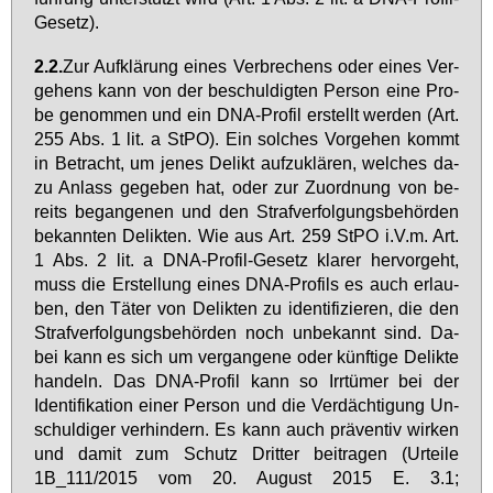
Ge­setz).
2.2.
Zur Auf­klä­rung ei­nes Ver­bre­chens oder ei­nes Ver­
ge­hens kann von der be­schul­dig­ten Per­son ei­ne Pro­
be ge­nom­men und ein DNA-Pro­fil er­stellt wer­den (Art.
255 Abs. 1 lit. a StPO). Ein sol­ches Vor­ge­hen kommt
in Be­tracht, um je­nes De­likt auf­zu­klä­ren, wel­ches da­
zu An­lass ge­ge­ben hat, oder zur Zu­ord­nung von be­
reits be­gan­ge­nen und den Straf­ver­fol­gungs­be­hör­den
be­kann­ten De­lik­ten. Wie aus Art. 259 StPO i.V.m. Art.
1 Abs. 2 lit. a DNA-Pro­fil-Ge­setz kla­rer her­vor­geht,
muss die Er­stel­lung ei­nes DNA-Pro­fils es auch er­lau­
ben, den Tä­ter von De­lik­ten zu iden­ti­fi­zie­ren, die den
Straf­ver­fol­gungs­be­hör­den noch un­be­kannt sind. Da­
bei kann es sich um ver­gan­ge­ne oder künf­ti­ge De­lik­te
han­deln. Das DNA-Pro­fil kann so Irr­tü­mer bei der
Iden­ti­fi­ka­ti­on ei­ner Per­son und die Ver­däch­ti­gung Un­
schul­di­ger ver­hin­dern. Es kann auch prä­ven­tiv wir­ken
und da­mit zum Schutz Drit­ter bei­tra­gen (Ur­tei­le
1B_111/2015 vom 20. Au­gust 2015 E. 3.1;