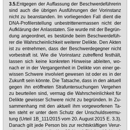
3.5.
Ent­ge­gen der Auf­fas­sung der Be­schwer­de­füh­re­rin
sind auch die üb­ri­gen Aus­füh­run­gen der Vor­in­stanz
nicht zu be­an­stan­den. Im vor­lie­gen­den Fall dient die
DNA-Pro­fi­ler­stel­lung un­be­strit­te­ner­mas­sen nicht der
Auf­klä­rung der An­lassta­ten. Sie wur­de mit der Be­grün­
dung an­ge­ord­net, es be­stün­de beim Be­schwer­de­füh­
rer die Wahr­schein­lich­keit wei­te­rer De­lik­te. Den Ak­ten
ist zu ent­neh­men, dass der Be­schwer­de­geg­ner nicht
vor­be­straft ist. Wie die Vor­in­stanz zu­tref­fend fest­hält,
las­sen sich kei­ne kon­kre­ten Hin­wei­se ab­lei­ten, wo­
nach er in der Ver­gan­gen­heit in De­lik­te von ei­ner ge­
wis­sen Schwe­re in­vol­viert ge­we­sen ist oder es in der
Zu­kunft sein könn­te. Die Tat­sa­che, dass in den ak­tu­ell
ge­gen ihn er­öff­ne­ten Straf­un­ter­su­chun­gen Ver­ge­hen
zu be­ur­tei­len sind, ver­mag die Wahr­schein­lich­keit für
De­lik­te ge­wis­ser Schwe­re nicht zu be­grün­den. In Zu­
sam­men­hang mit den ak­tu­ell ihm vor­ge­wor­fe­nen Ta­
ten steht er un­ter dem Schutz der Un­schulds­ver­mu­
tung (Ur­teil 1B_111/2015 vom 20. Au­gust 2015 E. 3.3).
Da­nach gilt je­de Per­son bis zur rechts­kräf­ti­gen Ver­ur­