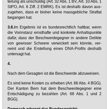
tei­lung als un­schul­dig (Art. 32 Abs. 1 BV, Art. 10 Abs. 1
StPO, Art. 6 Ziff. 2 EM­RK). Es ist des­halb da­von aus­
zu­ge­hen, dass er bis­her kei­ne mass­geb­li­che Straf­tat
be­gan­gen hat.
3.6.
Im Er­geb­nis ist es bun­des­recht­lich halt­bar, wenn
die Vor­in­stanz ernst­haf­te und kon­kre­te An­halts­punk­te
da­für, dass der Be­schwer­de­geg­ner in an­de­re De­lik­te
von ge­wis­ser Schwe­re ver­wi­ckelt sein könn­te, ver­
neint und die Er­stel­lung ei­nes DNA-Pro­fils des­halb
un­ter­sagt hat.
4.
Nach dem Ge­sag­ten ist die Be­schwer­de ab­zu­wei­sen.
Es sind kei­ne Kos­ten zu er­he­ben (Art. 66 Abs. 4 BGG).
Der Kan­ton Bern hat dem Be­schwer­de­geg­ner ei­ne
Ent­schä­di­gung zu be­zah­len (Art. 68 Abs. 1 und 2
BGG).
Dem­nach er­kennt das Bun­des­ge­richt: