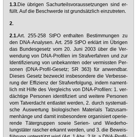
1.3.
Die üb­ri­gen Sa­chur­teils­vor­aus­set­zun­gen sind er­
füllt. Auf die Be­schwer­de ist grund­sätz­lich ein­zu­tre­ten.
2.
2.1.
Art. 255-258 StPO ent­hal­ten Be­stim­mun­gen zu
den DNA-Ana­ly­sen. Art. 259 StPO er­klärt im Üb­ri­gen
das Bun­des­ge­setz vom 20. Ju­ni 2003 über die Ver­
wen­dung von DNA-Pro­fi­len im Straf­ver­fah­ren und zur
Iden­ti­fi­zie­rung von un­be­kann­ten oder ver­miss­ten Per­
so­nen (DNA-Pro­fil-Ge­setz; SR 363) für an­wend­bar.
Die­ses Ge­setz be­zweckt ins­be­son­de­re die Ver­bes­se­
rung der Ef­fi­zi­enz der Straf­ver­fol­gung, in­dem na­ment­
lich mit Hil­fe des Ver­gleichs von DNA-Pro­fi­len: 1. ver­
däch­ti­ge Per­so­nen iden­ti­fi­ziert und wei­te­re Per­so­nen
vom Tat­ver­dacht ent­las­tet wer­den, 2. durch sys­te­ma­ti­
sche Aus­wer­tung bio­lo­gi­schen Ma­te­ri­als Tat­zu­sam­
men­hän­ge und da­mit ins­be­son­de­re or­ga­ni­siert ope­rie­
ren­de Tä­ter­grup­pen so­wie Se­ri­en- und Wie­der­ho­
lungs­tä­ter ra­scher er­kannt wer­den, und 3. die Be­weis­
füh­rung un­ter­stützt wird (Art. 1 Abs. 2 lit. a DNA-Pro­fil-