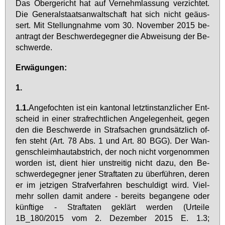
Das Ober­ge­richt hat auf Ver­nehm­las­sung ver­zich­tet.
Die Ge­ne­ral­staats­an­walt­schaft hat sich nicht ge­äus­
sert. Mit Stel­lung­nah­me vom 30. No­vem­ber 2015 be­
an­tragt der Be­schwer­de­geg­ner die Ab­wei­sung der Be­
schwer­de.
Er­wä­gun­gen:
1.
1.1.
An­ge­foch­ten ist ein kan­to­nal letzt­in­stanz­li­cher Ent­
scheid in ei­ner straf­recht­li­chen An­ge­le­gen­heit, ge­gen
den die Be­schwer­de in Straf­sa­chen grund­sätz­lich of­
fen steht (Art. 78 Abs. 1 und Art. 80 BGG). Der Wan­
gen­schleim­haut­ab­strich, der noch nicht vor­ge­nom­men
wor­den ist, dient hier un­strei­tig nicht da­zu, den Be­
schwer­de­geg­ner je­ner Straf­ta­ten zu über­füh­ren, de­ren
er im jet­zi­gen Straf­ver­fah­ren be­schul­digt wird. Viel­
mehr sol­len da­mit an­de­re - be­reits be­gan­ge­ne oder
künf­ti­ge - Straf­ta­ten ge­klärt wer­den (Ur­tei­le
1B_180/2015 vom 2. De­zem­ber 2015 E. 1.3;