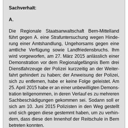
Sach­ver­halt:
A.
Die Re­gio­na­le Staats­an­walt­schaft Bern-Mit­tel­land
führt ge­gen A. ei­ne Straf­un­ter­su­chung we­gen Hin­de­
rung ei­ner Amts­hand­lung, Un­ge­hor­sams ge­gen ei­ne
amt­li­che Ver­fü­gung so­wie Land­frie­dens­bruchs. Ihm
wird vor­ge­wor­fen, am 27. März 2015 an­läss­lich ei­ner
De­mons­tra­ti­on vor dem Re­gio­nal­ge­fäng­nis Bern drei
Dienst­fahr­zeu­ge der Po­li­zei kurz­zei­tig an der Wei­ter­
fahrt ge­hin­dert zu ha­ben; der An­wei­sung der Po­li­zei,
sich zu ent­fer­nen, ha­be er kei­ne Fol­ge ge­leis­tet. Am
25. April 2015 ha­be er an ei­ner un­be­wil­lig­ten De­mons­
tra­ti­on teil­ge­nom­men, in de­ren Ver­lauf es zu meh­re­ren
Sach­be­schä­di­gun­gen ge­kom­men sei. So­dann soll er
sich am 10. Ju­ni 2015 Po­li­zis­ten in den Weg ge­stellt
und sich ge­gen die­se ge­stemmt ha­ben, um zu ver­hin­
dern, dass die­se den In­nen­hof der Reit­schu­le in Bern
be­tre­ten konn­ten.