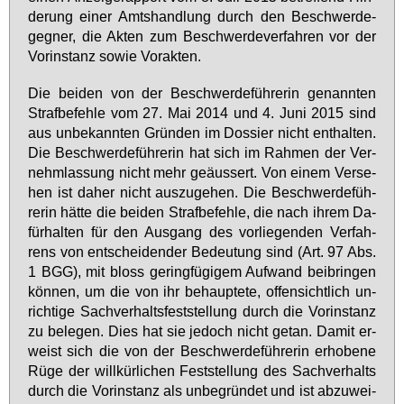
de­rung ei­ner Amts­hand­lung durch den Be­schwer­de­
geg­ner, die Ak­ten zum Be­schwer­de­ver­fah­ren vor der
Vor­in­stanz so­wie Vor­ak­ten.
Die bei­den von der Be­schwer­de­füh­re­rin ge­nann­ten
Straf­be­feh­le vom 27. Mai 2014 und 4. Ju­ni 2015 sind
aus un­be­kann­ten Grün­den im Dos­sier nicht ent­hal­ten.
Die Be­schwer­de­füh­re­rin hat sich im Rah­men der Ver­
nehm­las­sung nicht mehr ge­äus­sert. Von ei­nem Ver­se­
hen ist da­her nicht aus­zu­ge­hen. Die Be­schwer­de­füh­
re­rin hät­te die bei­den Straf­be­feh­le, die nach ih­rem Da­
für­hal­ten für den Aus­gang des vor­lie­gen­den Ver­fah­
rens von ent­schei­den­der Be­deu­tung sind (Art. 97 Abs.
1 BGG), mit bloss ge­ring­fü­gi­gem Auf­wand bei­brin­gen
kön­nen, um die von ihr be­haup­te­te, of­fen­sicht­lich un­
rich­ti­ge Sach­ver­halts­fest­stel­lung durch die Vor­in­stanz
zu be­le­gen. Dies hat sie je­doch nicht ge­tan. Da­mit er­
weist sich die von der Be­schwer­de­füh­re­rin er­ho­be­ne
Rü­ge der will­kür­li­chen Fest­stel­lung des Sach­ver­halts
durch die Vor­in­stanz als un­be­grün­det und ist ab­zu­wei­