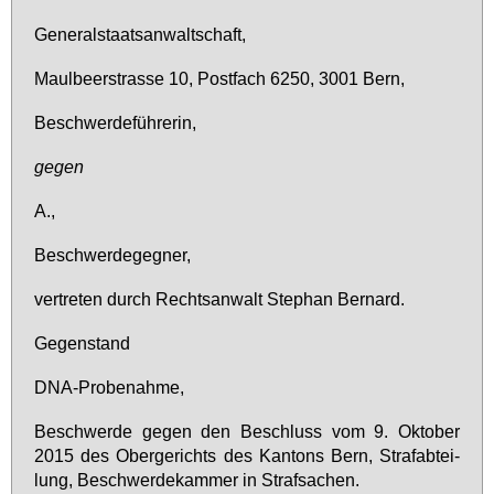
Ge­ne­ral­staats­an­walt­schaft,
Maul­beer­stras­se 10, Post­fach 6250, 3001 Bern,
Be­schwer­de­füh­re­rin,
ge­gen
A.,
Be­schwer­de­geg­ner,
ver­tre­ten durch Rechts­an­walt Ste­phan Ber­nard.
Ge­gen­stand
DNA-Pro­be­nah­me,
Be­schwer­de ge­gen den Be­schluss vom 9. Ok­to­ber
2015 des Ober­ge­richts des Kan­tons Bern, Stra­f­ab­tei­
lung, Be­schwer­de­kam­mer in Straf­sa­chen.