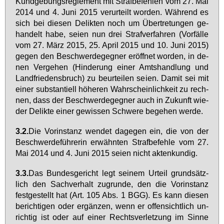
Kund­ge­bungs­re­gle­ment mit Straf­be­feh­len vom 27. Mai
2014 und 4. Ju­ni 2015 ver­ur­teilt wor­den. Wäh­rend es
sich bei die­sen De­lik­ten noch um Über­tre­tun­gen ge­
han­delt ha­be, sei­en nun drei Straf­ver­fah­ren (Vor­fäl­le
vom 27. März 2015, 25. April 2015 und 10. Ju­ni 2015)
ge­gen den Be­schwer­de­geg­ner er­öff­net wor­den, in de­
nen Ver­ge­hen (Hin­de­rung ei­ner Amts­hand­lung und
Land­frie­dens­bruch) zu be­ur­tei­len sei­en. Da­mit sei mit
ei­ner sub­stan­ti­ell hö­he­ren Wahr­schein­lich­keit zu rech­
nen, dass der Be­schwer­de­geg­ner auch in Zu­kunft wie­
der De­lik­te ei­ner ge­wis­sen Schwe­re be­ge­hen wer­de.
3.2.
Die Vor­in­stanz wen­det da­ge­gen ein, die von der
Be­schwer­de­füh­re­rin er­wähn­ten Straf­be­feh­le vom 27.
Mai 2014 und 4. Ju­ni 2015 sei­en nicht ak­ten­kun­dig.
3.3.
Das Bun­des­ge­richt legt sei­nem Ur­teil grund­sätz­
lich den Sach­ver­halt zu­grun­de, den die Vor­in­stanz
fest­ge­stellt hat (Art. 105 Abs. 1 BGG). Es kann die­sen
be­rich­ti­gen oder er­gän­zen, wenn er of­fen­sicht­lich un­
rich­tig ist oder auf ei­ner Rechts­ver­let­zung im Sin­ne