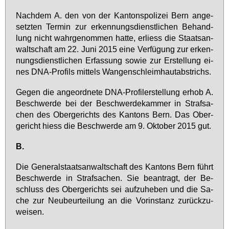
Nach­dem A. den von der Kan­tons­po­li­zei Bern an­ge­
setz­ten Ter­min zur er­ken­nungs­dienst­li­chen Be­hand­
lung nicht wahr­ge­nom­men hat­te, er­liess die Staats­an­
walt­schaft am 22. Ju­ni 2015 ei­ne Ver­fü­gung zur er­ken­
nungs­dienst­li­chen Er­fas­sung so­wie zur Er­stel­lung ei­
nes DNA-Pro­fils mit­tels Wan­gen­schleim­haut­ab­strichs.
Ge­gen die an­ge­ord­ne­te DNA-Pro­fi­ler­stel­lung er­hob A.
Be­schwer­de bei der Be­schwer­de­kam­mer in Straf­sa­
chen des Ober­ge­richts des Kan­tons Bern. Das Ober­
ge­richt hiess die Be­schwer­de am 9. Ok­to­ber 2015 gut.
B.
Die Ge­ne­ral­staats­an­walt­schaft des Kan­tons Bern führt
Be­schwer­de in Straf­sa­chen. Sie be­an­tragt, der Be­
schluss des Ober­ge­richts sei auf­zu­he­ben und die Sa­
che zur Neu­be­ur­tei­lung an die Vor­in­stanz zu­rück­zu­
wei­sen.