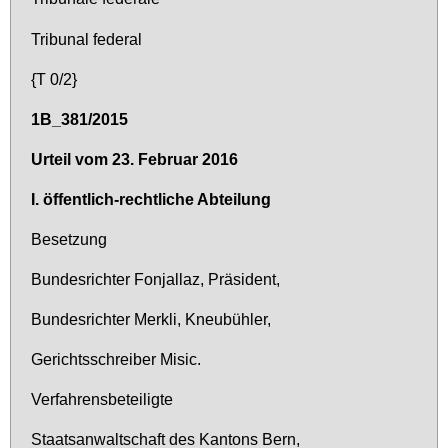
Tri­bu­nal fe­deral
{T 0/2}
1B_381/2015
Ur­teil vom 23. Fe­bru­ar 2016
I. öf­fent­lich-recht­li­che Ab­tei­lung
Be­set­zung
Bun­des­rich­ter Fon­jal­laz, Prä­si­dent,
Bun­des­rich­ter Mer­k­li, Kneu­büh­ler,
Ge­richts­schrei­ber Mi­sic.
Ver­fah­rens­be­tei­lig­te
Staats­an­walt­schaft des Kan­tons Bern,