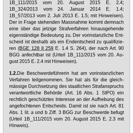
1B_111/2015 vom 20. Au­gust 2015 E. 2.4;
1B_324/2013 vom 24. Ja­nu­ar 2014 E. 1.4;
1B_57/2013 vom 2. Ju­li 2013 E. 1.5; mit Hin­wei­sen).
Der in Fra­ge ste­hen­den Mass­nah­me kommt dem­nach
ei­ne über das jet­zi­ge Straf­ver­fah­ren hin­aus­ge­hen­de
ei­gen­stän­di­ge Be­deu­tung zu. Der vor­in­stanz­li­che Ent­
scheid ist des­halb als ein End­ent­scheid zu qua­li­fi­zie­
ren (
BGE 128 II 259
E. 1.4 S. 264), der nach Art. 90
BGG an­fecht­bar ist (Ur­teil 1B_111/2015 vom 20. Au­
gust 2015 E. 2.4 mit Hin­wei­sen).
1.2.
Die Be­schwer­de­füh­re­rin hat am vor­in­stanz­li­chen
Ver­fah­ren teil­ge­nom­men. Sie hat als für die gleich­
mäs­si­ge Durch­set­zung des staat­li­chen Straf­an­spruchs
ver­ant­wort­li­che Be­hör­de (Art. 16 Abs. 1 StPO) ein
recht­lich ge­schütz­tes In­ter­es­se an der Auf­he­bung des
an­ge­foch­te­nen Ent­scheids. Da­mit ist sie nach Art. 81
Abs. 1 lit. a und b Ziff. 3 BGG zur Be­schwer­de be­fugt
(Ur­teil 1B_111/2015 vom 20. Au­gust 2015 E. 2.3 mit
Hin­weis).