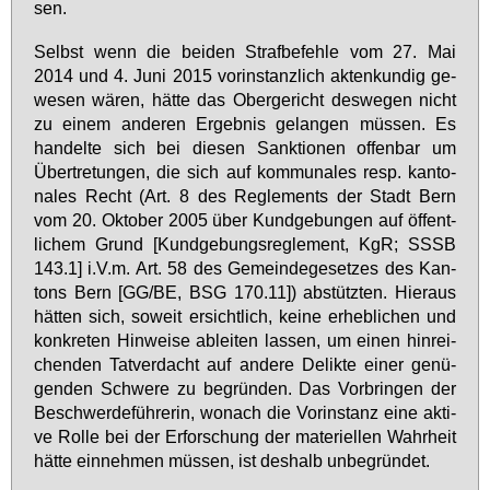
sen.
Selbst wenn die bei­den Straf­be­feh­le vom 27. Mai
2014 und 4. Ju­ni 2015 vor­in­stanz­lich ak­ten­kun­dig ge­
we­sen wä­ren, hät­te das Ober­ge­richt des­we­gen nicht
zu ei­nem an­de­ren Er­geb­nis ge­lan­gen müs­sen. Es
han­del­te sich bei die­sen Sank­tio­nen of­fen­bar um
Über­tre­tun­gen, die sich auf kom­mu­na­les resp. kan­to­
na­les Recht (Art. 8 des Re­gle­ments der Stadt Bern
vom 20. Ok­to­ber 2005 über Kund­ge­bun­gen auf öf­fent­
li­chem Grund [Kund­ge­bungs­re­gle­ment, KgR; SSSB
143.1] i.V.m. Art. 58 des Ge­mein­de­ge­set­zes des Kan­
tons Bern [GG/BE, BSG 170.11]) ab­stütz­ten. Hier­aus
hät­ten sich, so­weit er­sicht­lich, kei­ne er­heb­li­chen und
kon­kre­ten Hin­wei­se ab­lei­ten las­sen, um ei­nen hin­rei­
chen­den Tat­ver­dacht auf an­de­re De­lik­te ei­ner ge­nü­
gen­den Schwe­re zu be­grün­den. Das Vor­brin­gen der
Be­schwer­de­füh­re­rin, wo­nach die Vor­in­stanz ei­ne ak­ti­
ve Rol­le bei der Er­for­schung der ma­te­ri­el­len Wahr­heit
hät­te ein­neh­men müs­sen, ist des­halb un­be­grün­det.