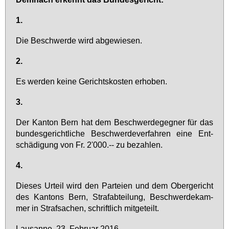
1.
Die Be­schwer­de wird ab­ge­wie­sen.
2.
Es wer­den kei­ne Ge­richts­kos­ten er­ho­ben.
3.
Der Kan­ton Bern hat dem Be­schwer­de­geg­ner für das
bun­des­ge­richt­li­che Be­schwer­de­ver­fah­ren ei­ne Ent­
schä­di­gung von Fr. 2'000.-- zu be­zah­len.
4.
Die­ses Ur­teil wird den Par­tei­en und dem Ober­ge­richt
des Kan­tons Bern, Stra­f­ab­tei­lung, Be­schwer­de­kam­
mer in Straf­sa­chen, schrift­lich mit­ge­teilt.
Lau­sanne, 23. Fe­bru­ar 2016