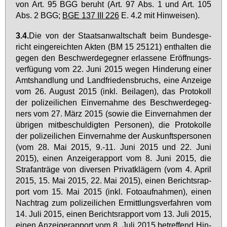
von Art. 95 BGG be­ruht (Art. 97 Abs. 1 und Art. 105
Abs. 2 BGG;
BGE 137 III 226
E. 4.2 mit Hin­wei­sen).
3.4.
Die von der Staats­an­walt­schaft beim Bun­des­ge­
richt ein­ge­reich­ten Ak­ten (BM 15 25121) ent­hal­ten die
ge­gen den Be­schwer­de­geg­ner er­las­se­ne Er­öff­nungs­
ver­fü­gung vom 22. Ju­ni 2015 we­gen Hin­de­rung ei­ner
Amts­hand­lung und Land­frie­dens­bruchs, ei­ne An­zei­ge
vom 26. Au­gust 2015 (inkl. Bei­la­gen), das Pro­to­koll
der po­li­zei­li­chen Ein­ver­nah­me des Be­schwer­de­geg­
ners vom 27. März 2015 (so­wie die Ein­ver­nah­men der
üb­ri­gen mit­be­schul­dig­ten Per­so­nen), die Pro­to­kol­le
der po­li­zei­li­chen Ein­ver­nah­me der Aus­kunfts­per­so­nen
(vom 28. Mai 2015, 9.-11. Ju­ni 2015 und 22. Ju­ni
2015), ei­nen An­zei­ge­rap­port vom 8. Ju­ni 2015, die
Straf­an­trä­ge von di­ver­sen Pri­vat­klä­gern (vom 4. April
2015, 15. Mai 2015, 22. Mai 2015), ei­nen Be­richts­rap­
port vom 15. Mai 2015 (inkl. Fo­to­auf­nah­men), ei­nen
Nach­trag zum po­li­zei­li­chen Er­mitt­lungs­ver­fah­ren vom
14. Ju­li 2015, ei­nen Be­richts­rap­port vom 13. Ju­li 2015,
ei­nen An­zei­ge­rap­port vom 8. Ju­li 2015 be­tref­fend Hin­